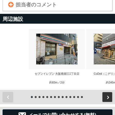
担当者のコメント
周辺施設
セブンイレブン 大阪南堀江1丁目店
CoDeli（こデ
約83m／2分
約345
前
メールでお問い合わせする(無料)