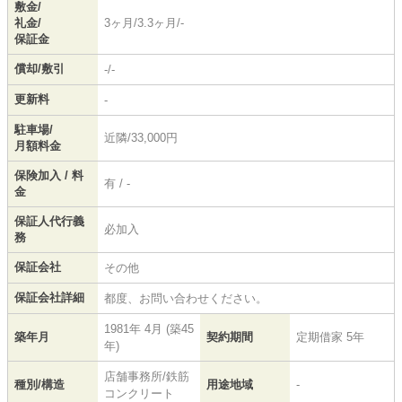
敷金/
礼金/
3ヶ月/3.3ヶ月/-
保証金
償却/敷引
-/-
更新料
-
駐車場/
近隣/33,000円
月額料金
保険加入 / 料
有 / -
金
保証人代行義
必加入
務
保証会社
その他
保証会社詳細
都度、お問い合わせください。
1981年 4月 (築45
築年月
契約期間
定期借家 5年
年)
店舗事務所/鉄筋
種別/構造
用途地域
-
コンクリート