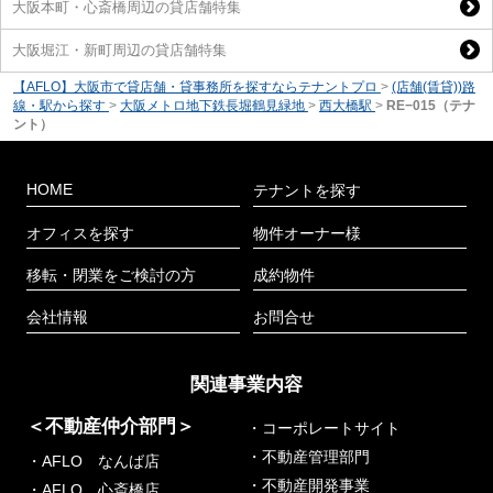
大阪本町・心斎橋周辺の貸店舗特集
大阪堀江・新町周辺の貸店舗特集
【AFLO】大阪市で貸店舗・貸事務所を探すならテナントプロ
>
(店舗(賃貸))路
線・駅から探す
>
大阪メトロ地下鉄長堀鶴見緑地
>
西大橋駅
>
RE−015（テナ
ント）
HOME
テナントを探す
オフィスを探す
物件オーナー様
移転・閉業をご検討の方
成約物件
会社情報
お問合せ
関連事業内容
＜不動産仲介部門＞
・コーポレートサイト
・不動産管理部門
・AFLO なんば店
・不動産開発事業
・AFLO 心斎橋店