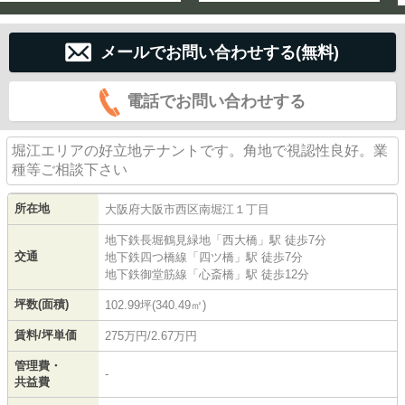
メールでお問い合わせする(無料)
電話でお問い合わせする
堀江エリアの好立地テナントです。角地で視認性良好。業
種等ご相談下さい
所在地
大阪府
大阪市西区
南堀江
１丁目
地下鉄長堀鶴見緑地
「
西大橋
」駅 徒歩7分
交通
地下鉄四つ橋線
「
四ツ橋
」駅 徒歩7分
地下鉄御堂筋線
「
心斎橋
」駅 徒歩12分
坪数(面積)
102.99坪(340.49㎡)
賃料/坪単価
275万円/2.67万円
管理費・
-
共益費