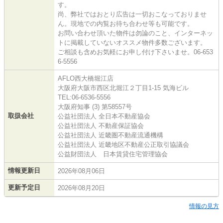
す。
尚、弊社ではおとり広告は一切おこなっておりませ
ん。現地での内覧お待ち合わせ等も可能です。
お問い合わせ頂いた物件は勿論のこと、インターネッ
トに掲載していないオススメ物件多数ございます。
ご相談も含めお気軽にお申し付け下さいませ。06-653
6-5556
AFLO西大橋堀江店
大阪府大阪市西区北堀江２丁目1-15 気海ビル
TEL:06-6536-5556
大阪府知事 (3) 第58557号
取扱会社
公益社団法人 全日本不動産協会
公益社団法人 不動産保証協会
公益社団法人 近畿圏不動産流通機構
公益社団法人 近畿地区不動産公正取引協議会
公益財団法人 日本賃貸住宅管理協会
情報更新日
2026年08月06日
更新予定日
2026年08月20日
情報の見方