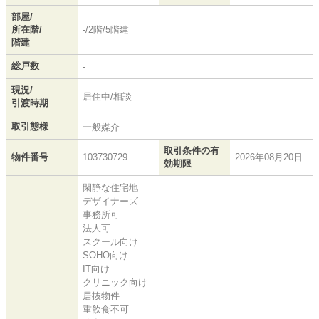
部屋/
所在階/
-/2階/5階建
階建
総戸数
-
現況/
居住中/相談
引渡時期
取引態様
一般媒介
取引条件の有
物件番号
103730729
2026年08月20日
効期限
閑静な住宅地
デザイナーズ
事務所可
法人可
スクール向け
SOHO向け
IT向け
クリニック向け
居抜物件
重飲食不可