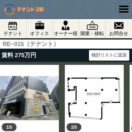
テナント
オフィス
オーナー様
開業・移転
お問合せ
RE−015（テナント）
賃料
275
万円
検討リストに追加
1/5
2/5