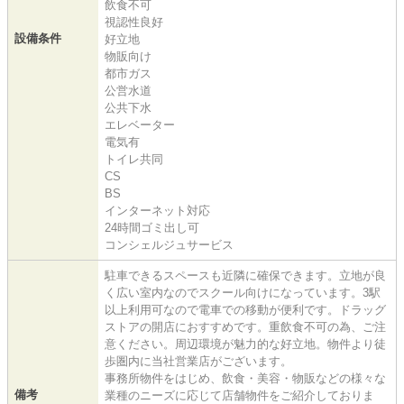
飲食不可
視認性良好
設備条件
好立地
物販向け
都市ガス
公営水道
公共下水
エレベーター
電気有
トイレ共同
CS
BS
インターネット対応
24時間ゴミ出し可
コンシェルジュサービス
駐車できるスペースも近隣に確保できます。立地が良
く広い室内なのでスクール向けになっています。3駅
以上利用可なので電車での移動が便利です。ドラッグ
ストアの開店におすすめです。重飲食不可の為、ご注
意ください。周辺環境が魅力的な好立地。物件より徒
歩圏内に当社営業店がございます。
事務所物件をはじめ、飲食・美容・物販などの様々な
備考
業種のニーズに応じて店舗物件をご紹介しておりま