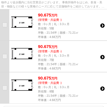
物件より徒歩圏内に当社営業店がございます。 事務所物件をはじめ、飲食・美
容・物販などの様々な業種のニーズに応じて店舗物件をご紹介しております。
尚、弊社ではおとり広告は一切...
90.675
万
円
(管理費・共益費 -)
敷：0ヶ月｜礼：3.3ヶ月
所在階：5階
坪数：21.54坪｜面積：71.21㎡
坪単価：
4.68
万円
90.675
万
円
(管理費・共益費 -)
敷：0ヶ月｜礼：3.3ヶ月
所在階：7階
坪数：21.54坪｜面積：71.21㎡
坪単価：
4.68
万円
90.675
万
円
(管理費・共益費 -)
敷：0ヶ月｜礼：3.3ヶ月
所在階：8階
坪数：21.54坪｜面積：71.21㎡
坪単価：
4.68
万円