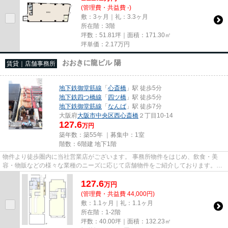
(管理費・共益費 -)
敷：3ヶ月｜礼：3.3ヶ月
所在階：3階
坪数：51.81坪｜面積：171.30㎡
坪単価：
2.17
万円
おおきに龍ビル 陽
賃貸｜店舗事務所
地下鉄御堂筋線
「
心斎橋
」駅 徒歩5分
地下鉄四つ橋線
「
四ツ橋
」駅 徒歩5分
地下鉄御堂筋線
「
なんば
」駅 徒歩7分
大阪府
大阪市中央区
西心斎橋
２丁目10-14
127.6
万円
築年数：築55年 ｜募集中：
1室
階数：6階建 地下1階
物件より徒歩圏内に当社営業店がございます。 事務所物件をはじめ、飲食・美
容・物販などの様々な業種のニーズに応じて店舗物件をご紹介しております。
尚、弊社ではおとり広告は一切...
127.6
万
円
(管理費・共益費 44,000円)
敷：1.1ヶ月｜礼：1.1ヶ月
所在階：1-2階
坪数：40.00坪｜面積：132.23㎡