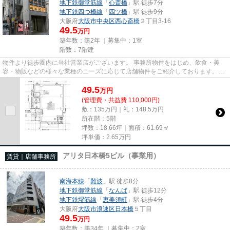
地下鉄御堂筋線
「
心斎橋
」駅 徒歩7分
地下鉄四つ橋線
「
四ツ橋
」駅 徒歩9分
大阪府
大阪市中央区
西心斎橋
２丁目3-16
49.5
万円
築年数：築2年 ｜募集中：
1室
階数：7階建
物件より徒歩圏内に当社営業店がございます。 事務所物件をはじめ、飲食・美
容・物販などの様々な業種のニーズに応じて店舗物件をご紹介しております。
尚、弊社ではおとり広告は一切...
49.5
万
円
(管理費・共益費 110,000円)
敷：135万円｜礼：148.5万円
所在階：5階
坪数：18.66坪｜面積：61.69㎡
坪単価：
2.65
万円
アリタ日本橋5ビル（事業用）
賃貸｜店舗事務所
南海本線
「
難波
」駅 徒歩8分
地下鉄御堂筋線
「
なんば
」駅 徒歩12分
地下鉄堺筋線
「
恵美須町
」駅 徒歩4分
大阪府
大阪市浪速区
日本橋
５丁目
49.5
万円
築年数：築34年 ｜募集中：
2室