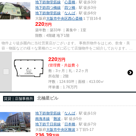
地下鉄御堂筋線
「
心斎橋
」駅 徒歩3分
地下鉄四つ橋線
「
四ツ橋
」駅 徒歩3分
地下鉄御堂筋線
「
なんば
」駅 徒歩6分
大阪府
大阪市中央区
西心斎橋
１丁目16-8
220
万円
築年数：築33年 ｜募集中：
1室
階数：4階建 地下1階
物件より徒歩圏内に当社営業店がございます。 事務所物件をはじめ、飲食・美
容・物販などの様々な業種のニーズに応じて店舗物件をご紹介しております。
尚、弊社ではおとり広告は一切...
220
万
円
(管理費・共益費 -)
敷：3ヶ月｜礼：2.2ヶ月
所在階：2階
坪数：124.93坪｜面積：413.00㎡
坪単価：
1.76
万円
北極星ビル
賃貸｜店舗事務所
地下鉄御堂筋線
「
なんば
」駅 徒歩1分
南海本線
「
難波
」駅 徒歩5分
地下鉄千日前線
「
日本橋
」駅 徒歩7分
大阪府
大阪市中央区
難波
３丁目5-17
236.39
万円