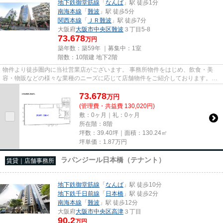
地下鉄御堂筋線
「
なんば
」駅 徒歩1分
南海本線
「
難波
」駅 徒歩5分
関西本線
「
ＪＲ難波
」駅 徒歩7分
大阪府
大阪市中央区
難波
３丁目5-8
73.678
万円
築年数：築59年 ｜募集中：
1室
階数：10階建 地下2階
物件より徒歩圏内に当社営業店がございます。 事務所物件をはじめ、飲食・美
容・物販などの様々な業種のニーズに応じて店舗物件をご紹介しております。
尚、弊社ではおとり広告は一切...
73.678
万
円
(管理費・共益費 130,020円)
敷：0ヶ月｜礼：0ヶ月
所在階：8階
坪数：39.40坪｜面積：130.24㎡
坪単価：
1.87
万円
ラパンジール日本橋（テナント）
賃貸｜店舗事務所
地下鉄御堂筋線
「
なんば
」駅 徒歩10分
地下鉄千日前線
「
日本橋
」駅 徒歩2分
南海本線
「
難波
」駅 徒歩12分
大阪府
大阪市中央区
高津
３丁目
90.2
万円