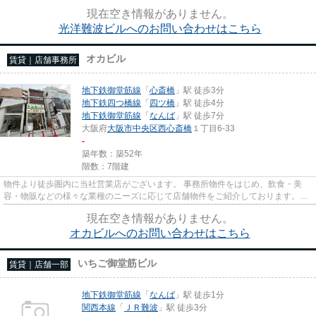
はエレベーター付きです。
現在空き情報がありません。
光洋難波ビルへのお問い合わせはこちら
オカビル
賃貸｜店舗事務所
地下鉄御堂筋線
「
心斎橋
」駅 徒歩3分
地下鉄四つ橋線
「
四ツ橋
」駅 徒歩4分
地下鉄御堂筋線
「
なんば
」駅 徒歩7分
大阪府
大阪市中央区
西心斎橋
１丁目6-33
-
築年数：築52年
階数：7階建
物件より徒歩圏内に当社営業店がございます。 事務所物件をはじめ、飲食・美
容・物販などの様々な業種のニーズに応じて店舗物件をご紹介しております。
尚、弊社ではおとり広告は一切...
現在空き情報がありません。
オカビルへのお問い合わせはこちら
いちご御堂筋ビル
賃貸｜店舗一部
地下鉄御堂筋線
「
なんば
」駅 徒歩1分
関西本線
「
ＪＲ難波
」駅 徒歩3分