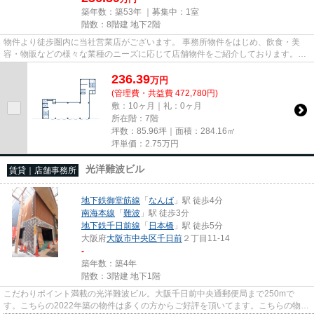
築年数：築53年 ｜募集中：
1室
階数：8階建 地下2階
物件より徒歩圏内に当社営業店がございます。 事務所物件をはじめ、飲食・美
容・物販などの様々な業種のニーズに応じて店舗物件をご紹介しております。
尚、弊社ではおとり広告は一切...
236.39
万
円
(管理費・共益費 472,780円)
敷：10ヶ月｜礼：0ヶ月
所在階：7階
坪数：85.96坪｜面積：284.16㎡
坪単価：
2.75
万円
光洋難波ビル
賃貸｜店舗事務所
地下鉄御堂筋線
「
なんば
」駅 徒歩4分
南海本線
「
難波
」駅 徒歩3分
地下鉄千日前線
「
日本橋
」駅 徒歩5分
大阪府
大阪市中央区
千日前
２丁目11-14
-
築年数：築4年
階数：3階建 地下1階
こだわりポイント満載の光洋難波ビル。大阪千日前中央通郵便局まで250mで
す。こちらの2022年築の物件は多くの方からご好評を頂いてます。こちらの物件