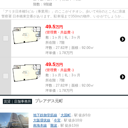
階数：9階建
「アリタ日本橋5ビル（事業用）」のここがイチオシ。歩いて4分のところに浪速
警察署 日本橋東交番があります。駐車場まで350mの物件、いかがでしょうか。
電車移動の多い方に嬉しい駅か...
49.5
万
円
(管理費・共益費 -)
敷：1ヶ月｜礼：3ヶ月
所在階：7階
坪数：27.82坪｜面積：92.00㎡
坪単価：
1.78
万円
49.5
万
円
(管理費・共益費 -)
敷：1ヶ月｜礼：3ヶ月
所在階：7階
坪数：27.82坪｜面積：92.00㎡
坪単価：
1.78
万円
プレアデス元町
賃貸｜店舗事務所
地下鉄御堂筋線
「
大国町
」駅 徒歩5分
大阪環状線
「
今宮
」駅 徒歩10分
南海本線
「
難波
」駅 徒歩13分