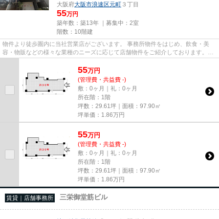
大阪府
大阪市浪速区
元町
３丁目
55
万円
築年数：築13年 ｜募集中：
2室
階数：10階建
物件より徒歩圏内に当社営業店がございます。 事務所物件をはじめ、飲食・美
容・物販などの様々な業種のニーズに応じて店舗物件をご紹介しております。
尚、弊社ではおとり広告は一切...
55
万
円
(管理費・共益費 -)
敷：0ヶ月｜礼：0ヶ月
所在階：1階
坪数：29.61坪｜面積：97.90㎡
坪単価：
1.86
万円
55
万
円
(管理費・共益費 -)
敷：0ヶ月｜礼：0ヶ月
所在階：1階
坪数：29.61坪｜面積：97.90㎡
坪単価：
1.86
万円
三栄御堂筋ビル
賃貸｜店舗事務所