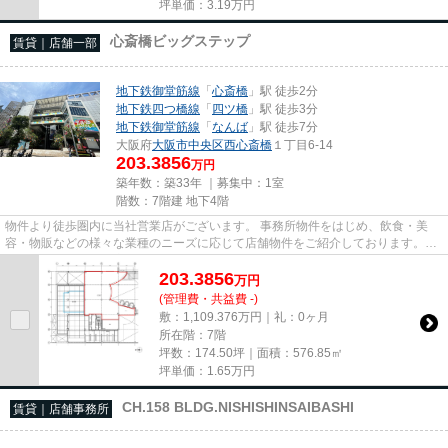
坪単価：
3.19
万円
心斎橋ビッグステップ
賃貸｜店舗一部
地下鉄御堂筋線
「
心斎橋
」駅 徒歩2分
地下鉄四つ橋線
「
四ツ橋
」駅 徒歩3分
地下鉄御堂筋線
「
なんば
」駅 徒歩7分
大阪府
大阪市中央区
西心斎橋
１丁目6-14
203.3856
万円
築年数：築33年 ｜募集中：
1室
階数：7階建 地下4階
物件より徒歩圏内に当社営業店がございます。 事務所物件をはじめ、飲食・美
容・物販などの様々な業種のニーズに応じて店舗物件をご紹介しております。
尚、弊社ではおとり広告は一切...
203.3856
万
円
(管理費・共益費 -)
敷：1,109.376万円｜礼：0ヶ月
所在階：7階
坪数：174.50坪｜面積：576.85㎡
坪単価：
1.65
万円
CH.158 BLDG.NISHISHINSAIBASHI
賃貸｜店舗事務所