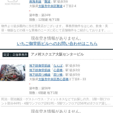
南海本線
「
難波
」駅 徒歩3分
大阪府
大阪市中央区
難波
４丁目2-4
-
築年数：築24年
階数：12階建 地下1階
物件より徒歩圏内に当社営業店がございます。 事務所物件をはじめ、飲食・美
容・物販などの様々な業種のニーズに応じて店舗物件をご紹介しております。
尚、弊社ではおとり広告は一切...
現在空き情報がありません。
いちご御堂筋ビルへのお問い合わせはこちら
アメ村スクエア大阪センタービル
賃貸｜店舗事務所
地下鉄御堂筋線
「
なんば
」駅 徒歩3分
地下鉄御堂筋線
「
心斎橋
」駅 徒歩3分
地下鉄四つ橋線
「
四ツ橋
」駅 徒歩5分
大阪府
大阪市中央区
西心斎橋
２丁目8－33
-
築年数：築56年
階数：6階建 地下1階
民泊・宿泊施設・ゲストハウス・フィットネスなどでお探しの方、1階一部(フロ
ント部分44坪)・4階ワンフロア(281坪)・5階ワンフロア(256坪)の3フロア貸し。
専用エレベーター2基あります...
現在空き情報がありません。