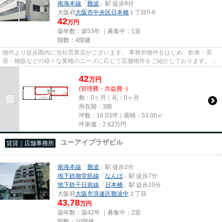
南海本線
「
難波
」駅 徒歩9分
大阪府
大阪市中央区
日本橋
１丁目5-6
42
万円
築年数：築53年 ｜募集中：
1室
階数：4階建
物件より徒歩圏内に当社営業店がございます。 事務所物件をはじめ、飲食・美
容・物販などの様々な業種のニーズに応じて店舗物件をご紹介しております。
尚、弊社ではおとり広告は一切...
42
万
円
(管理費・共益費 -)
敷：0ヶ月｜礼：0ヶ月
所在階：3階
坪数：16.03坪｜面積：53.00㎡
坪単価：
2.62
万円
ユーアイプラザビル
賃貸｜店舗事務所
南海本線
「
難波
」駅 徒歩2分
地下鉄御堂筋線
「
なんば
」駅 徒歩7分
地下鉄千日前線
「
日本橋
」駅 徒歩10分
大阪府
大阪市浪速区
難波中
２丁目
43.78
万円
築年数：築42年 ｜募集中：
2室
階数：10階建