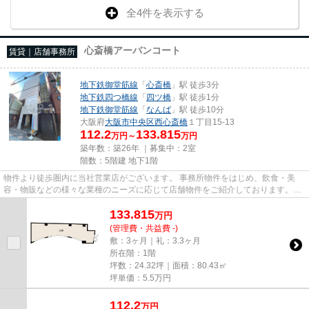
全4件を表示する
心斎橋アーバンコート
賃貸｜店舗事務所
地下鉄御堂筋線
「
心斎橋
」駅 徒歩3分
地下鉄四つ橋線
「
四ツ橋
」駅 徒歩1分
地下鉄御堂筋線
「
なんば
」駅 徒歩10分
大阪府
大阪市中央区
西心斎橋
１丁目15-13
112.2
133.815
万円～
万円
築年数：築26年 ｜募集中：
2室
階数：5階建 地下1階
物件より徒歩圏内に当社営業店がございます。 事務所物件をはじめ、飲食・美
容・物販などの様々な業種のニーズに応じて店舗物件をご紹介しております。
尚、弊社ではおとり広告は一切...
133.815
万
円
(管理費・共益費 -)
敷：3ヶ月｜礼：3.3ヶ月
所在階：1階
坪数：24.32坪｜面積：80.43㎡
坪単価：
5.5
万円
112.2
万
円