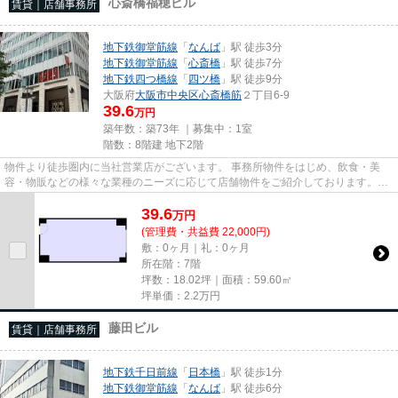
心斎橋福穂ビル
賃貸｜店舗事務所
地下鉄御堂筋線
「
なんば
」駅 徒歩3分
地下鉄御堂筋線
「
心斎橋
」駅 徒歩7分
地下鉄四つ橋線
「
四ツ橋
」駅 徒歩9分
大阪府
大阪市中央区
心斎橋筋
２丁目6-9
39.6
万円
築年数：築73年 ｜募集中：
1室
階数：8階建 地下2階
物件より徒歩圏内に当社営業店がございます。 事務所物件をはじめ、飲食・美
容・物販などの様々な業種のニーズに応じて店舗物件をご紹介しております。
尚、弊社ではおとり広告は一切...
39.6
万
円
(管理費・共益費 22,000円)
敷：0ヶ月｜礼：0ヶ月
所在階：7階
坪数：18.02坪｜面積：59.60㎡
坪単価：
2.2
万円
藤田ビル
賃貸｜店舗事務所
地下鉄千日前線
「
日本橋
」駅 徒歩1分
地下鉄御堂筋線
「
なんば
」駅 徒歩6分