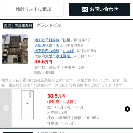
検討リストに追加
お問い合わせ
グランドビル
賃貸｜店舗事務所
地下鉄千日前線
「
桜川
」駅 徒歩9分
大阪環状線
「
大正
」駅 徒歩6分
地下鉄四つ橋線
「
なんば
」駅 徒歩18分
大阪府
大阪市浪速区
桜川
４丁目5-19
38.5
万円
築年数：築36年 ｜募集中：
1室
階数：4階建
物件より徒歩圏内に当社営業店がございます。 事務所物件をはじめ、飲食・美
容・物販などの様々な業種のニーズに応じて店舗物件をご紹介しております。
尚、弊社ではおとり広告は一切...
38.5
万
円
(管理費・共益費 -)
敷：1ヶ月｜礼：2ヶ月
所在階：2階
坪数：48.99坪｜面積：161.98㎡
坪単価：
0.79
万円