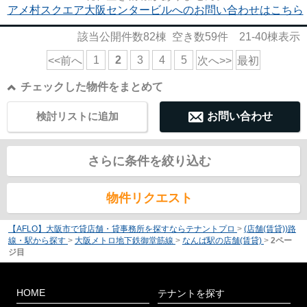
アメ村スクエア大阪センタービルへのお問い合わせはこちら
該当公開件数
82
棟 空き数
59
件
21-40
棟表示
1
2
3
4
5
<<前へ
次へ>>
最初
チェックした物件をまとめて
検討リストに追加
お問い合わせ
さらに条件を絞り込む
物件リクエスト
【AFLO】大阪市で貸店舗・貸事務所を探すならテナントプロ
>
(店舗(賃貸))路
線・駅から探す
>
大阪メトロ地下鉄御堂筋線
>
なんば駅の店舗(賃貸)
>
2ペー
ジ目
HOME
テナントを探す