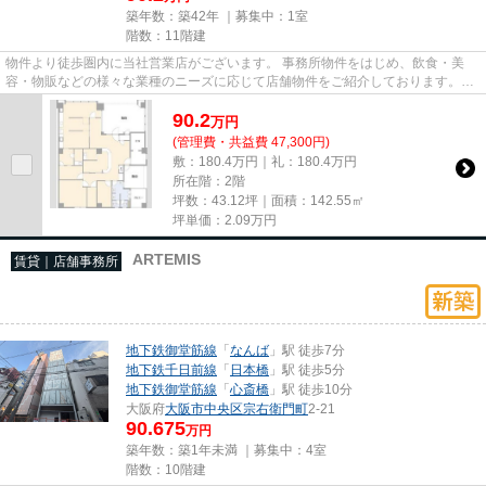
築年数：築42年 ｜募集中：
1室
階数：11階建
物件より徒歩圏内に当社営業店がございます。 事務所物件をはじめ、飲食・美
容・物販などの様々な業種のニーズに応じて店舗物件をご紹介しております。
尚、弊社ではおとり広告は一切...
90.2
万
円
(管理費・共益費 47,300円)
敷：180.4万円｜礼：180.4万円
所在階：2階
坪数：43.12坪｜面積：142.55㎡
坪単価：
2.09
万円
ARTEMIS
賃貸｜店舗事務所
地下鉄御堂筋線
「
なんば
」駅 徒歩7分
地下鉄千日前線
「
日本橋
」駅 徒歩5分
地下鉄御堂筋線
「
心斎橋
」駅 徒歩10分
大阪府
大阪市中央区
宗右衛門町
2-21
90.675
万円
築年数：築1年未満 ｜募集中：
4室
階数：10階建