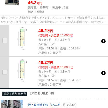
46.2
万円
築年数：築48年 ｜募集中：
2室
階数：5階建
業務スーパー 高津店まで徒歩5分です。クレジットカードで初期費用をお支払い
いただける物件です。徒歩10分に駅のある、ニーズの高い物件です。物件から駐
車場までの距離は200mです。
46.2
万
円
(管理費・共益費 11,000円)
敷：0ヶ月｜礼：3.3ヶ月
所在階：1階
坪数：31.57坪｜面積：104.38㎡
坪単価：
1.46
万円
46.2
万
円
(管理費・共益費 11,000円)
敷：0ヶ月｜礼：3.3ヶ月
所在階：1階
坪数：31.57坪｜面積：104.38㎡
坪単価：
1.46
万円
EPIC BUILDING
賃貸｜店舗事務所
地下鉄御堂筋線
「
なんば
」駅 徒歩5分