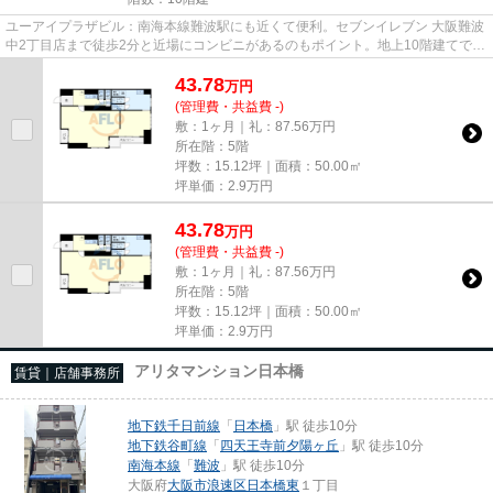
ユーアイプラザビル：南海本線難波駅にも近くて便利。セブンイレブン 大阪難波
中2丁目店まで徒歩2分と近場にコンビニがあるのもポイント。地上10階建てで景
色も良く、多数のお問い合わ...
43.78
万
円
(管理費・共益費 -)
敷：1ヶ月｜礼：87.56万円
所在階：5階
坪数：15.12坪｜面積：50.00㎡
坪単価：
2.9
万円
43.78
万
円
(管理費・共益費 -)
敷：1ヶ月｜礼：87.56万円
所在階：5階
坪数：15.12坪｜面積：50.00㎡
坪単価：
2.9
万円
アリタマンション日本橋
賃貸｜店舗事務所
地下鉄千日前線
「
日本橋
」駅 徒歩10分
地下鉄谷町線
「
四天王寺前夕陽ヶ丘
」駅 徒歩10分
南海本線
「
難波
」駅 徒歩10分
大阪府
大阪市浪速区
日本橋東
１丁目