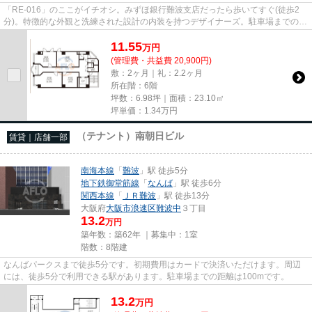
「RE-016」のここがイチオシ。みずほ銀行難波支店だったら歩いてすぐ(徒歩2
分)。特徴的な外観と洗練された設計の内装を持つデザイナーズ。駐車場までの距
離は200mです。クレジットカー...
11.55
万
円
(管理費・共益費 20,900円)
敷：2ヶ月｜礼：2.2ヶ月
所在階：6階
坪数：6.98坪｜面積：23.10㎡
坪単価：
1.34
万円
（テナント）南朝日ビル
賃貸｜店舗一部
南海本線
「
難波
」駅 徒歩5分
地下鉄御堂筋線
「
なんば
」駅 徒歩6分
関西本線
「
ＪＲ難波
」駅 徒歩13分
大阪府
大阪市浪速区
難波中
３丁目
13.2
万円
築年数：築62年 ｜募集中：
1室
階数：8階建
なんばパークスまで徒歩5分です。初期費用はカードで決済いただけます。周辺
には、徒歩5分で利用できる駅があります。駐車場までの距離は100mです。
13.2
万
円