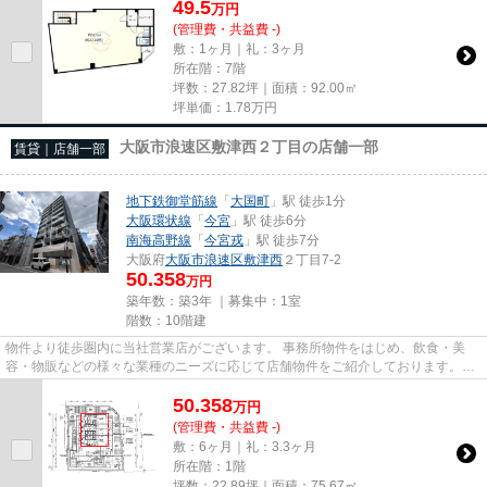
49.5
万
円
(管理費・共益費 -)
敷：1ヶ月｜礼：3ヶ月
所在階：7階
坪数：27.82坪｜面積：92.00㎡
坪単価：
1.78
万円
大阪市浪速区敷津西２丁目の店舗一部
賃貸｜店舗一部
地下鉄御堂筋線
「
大国町
」駅 徒歩1分
大阪環状線
「
今宮
」駅 徒歩6分
南海高野線
「
今宮戎
」駅 徒歩7分
大阪府
大阪市浪速区
敷津西
２丁目7-2
50.358
万円
築年数：築3年 ｜募集中：
1室
階数：10階建
物件より徒歩圏内に当社営業店がございます。 事務所物件をはじめ、飲食・美
容・物販などの様々な業種のニーズに応じて店舗物件をご紹介しております。
尚、弊社ではおとり広告は一切...
50.358
万
円
(管理費・共益費 -)
敷：6ヶ月｜礼：3.3ヶ月
所在階：1階
坪数：22.89坪｜面積：75.67㎡