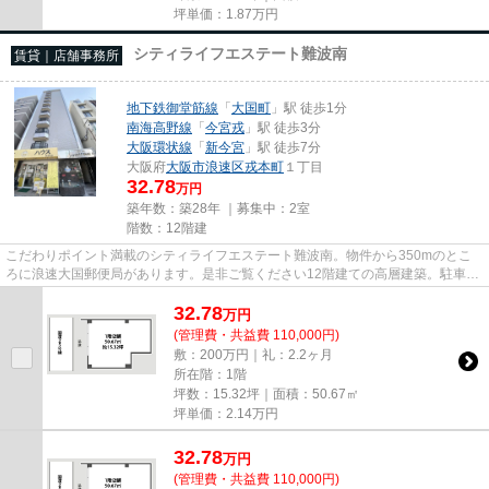
坪単価：
1.87
万円
シティライフエステート難波南
賃貸｜店舗事務所
地下鉄御堂筋線
「
大国町
」駅 徒歩1分
南海高野線
「
今宮戎
」駅 徒歩3分
大阪環状線
「
新今宮
」駅 徒歩7分
大阪府
大阪市浪速区
戎本町
１丁目
32.78
万円
築年数：築28年 ｜募集中：
2室
階数：12階建
こだわりポイント満載のシティライフエステート難波南。物件から350mのとこ
ろに浪速大国郵便局があります。是非ご覧ください12階建ての高層建築。駐車場
までの距離は200mです。クレジ...
32.78
万
円
(管理費・共益費 110,000円)
敷：200万円｜礼：2.2ヶ月
所在階：1階
坪数：15.32坪｜面積：50.67㎡
坪単価：
2.14
万円
32.78
万
円
(管理費・共益費 110,000円)