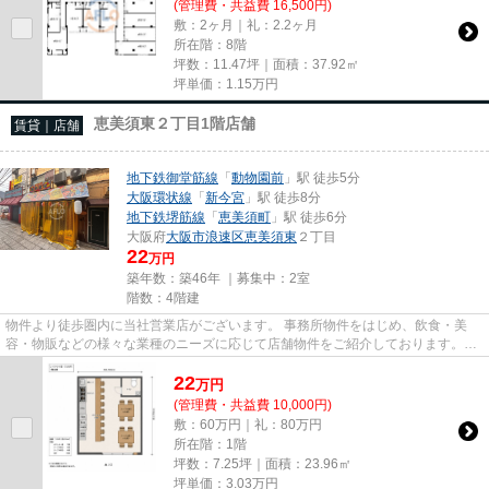
(管理費・共益費 16,500円)
敷：2ヶ月｜礼：2.2ヶ月
所在階：8階
坪数：11.47坪｜面積：37.92㎡
坪単価：
1.15
万円
恵美須東２丁目1階店舗
賃貸｜店舗
地下鉄御堂筋線
「
動物園前
」駅 徒歩5分
大阪環状線
「
新今宮
」駅 徒歩8分
地下鉄堺筋線
「
恵美須町
」駅 徒歩6分
大阪府
大阪市浪速区
恵美須東
２丁目
22
万円
築年数：築46年 ｜募集中：
2室
階数：4階建
物件より徒歩圏内に当社営業店がございます。 事務所物件をはじめ、飲食・美
容・物販などの様々な業種のニーズに応じて店舗物件をご紹介しております。
尚、弊社ではおとり広告は一切...
22
万
円
(管理費・共益費 10,000円)
敷：60万円｜礼：80万円
所在階：1階
坪数：7.25坪｜面積：23.96㎡
坪単価：
3.03
万円