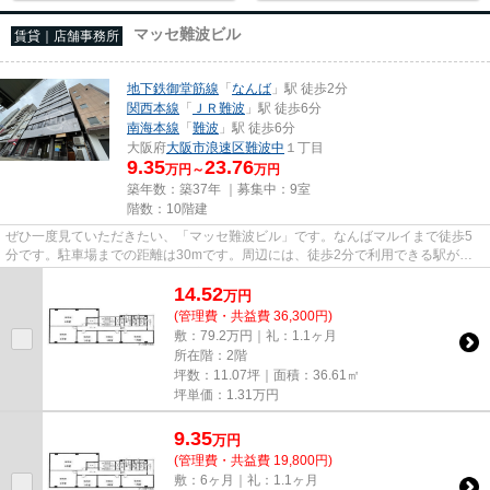
マッセ難波ビル
賃貸｜店舗事務所
地下鉄御堂筋線
「
なんば
」駅 徒歩2分
関西本線
「
ＪＲ難波
」駅 徒歩6分
南海本線
「
難波
」駅 徒歩6分
大阪府
大阪市浪速区
難波中
１丁目
9.35
23.76
万円～
万円
築年数：築37年 ｜募集中：
9室
階数：10階建
ぜひ一度見ていただきたい、「マッセ難波ビル」です。なんばマルイまで徒歩5
分です。駐車場までの距離は30mです。周辺には、徒歩2分で利用できる駅があ
ります。10階建てで、街並みに溶...
14.52
万
円
(管理費・共益費 36,300円)
敷：79.2万円｜礼：1.1ヶ月
所在階：2階
坪数：11.07坪｜面積：36.61㎡
坪単価：
1.31
万円
9.35
万
円
(管理費・共益費 19,800円)
敷：6ヶ月｜礼：1.1ヶ月