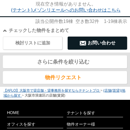
現在空き情報がありません。
(テナント)メゾンリエールへのお問い合わせはこちら
該当公開件数
19
棟 空き数
32
件
1-19
棟表示
チェックした物件をまとめて
検討リストに追加
お問い合わせ
さらに条件を絞り込む
物件リクエスト
【AFLO】大阪市で貸店舗・貸事務所を探すならテナントプロ
>
(店舗(賃貸))地
域から探す
>
大阪市浪速区の店舗(賃貸)
HOME
テナントを探す
オフィスを探す
物件オーナー様