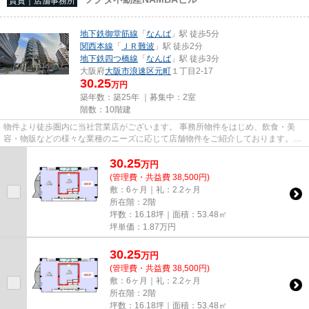
賃貸｜店舗事務所
地下鉄御堂筋線
「
なんば
」駅 徒歩5分
関西本線
「
ＪＲ難波
」駅 徒歩2分
地下鉄四つ橋線
「
なんば
」駅 徒歩3分
大阪府
大阪市浪速区
元町
１丁目2-17
30.25
万円
築年数：築25年 ｜募集中：
2室
階数：10階建
物件より徒歩圏内に当社営業店がございます。 事務所物件をはじめ、飲食・美
容・物販などの様々な業種のニーズに応じて店舗物件をご紹介しております。
尚、弊社ではおとり広告は一切...
30.25
万
円
(管理費・共益費 38,500円)
敷：6ヶ月｜礼：2.2ヶ月
所在階：2階
坪数：16.18坪｜面積：53.48㎡
坪単価：
1.87
万円
30.25
万
円
(管理費・共益費 38,500円)
敷：6ヶ月｜礼：2.2ヶ月
所在階：2階
坪数：16.18坪｜面積：53.48㎡