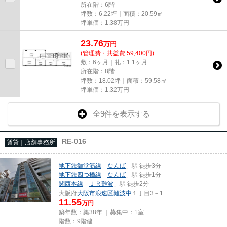
所在階：6階
坪数：6.22坪｜面積：20.59㎡
坪単価：
1.38
万円
23.76
万
円
(管理費・共益費 59,400円)
敷：6ヶ月｜礼：1.1ヶ月
所在階：8階
坪数：18.02坪｜面積：59.58㎡
坪単価：
1.32
万円
全9件を表示する
RE-016
賃貸｜店舗事務所
地下鉄御堂筋線
「
なんば
」駅 徒歩3分
地下鉄四つ橋線
「
なんば
」駅 徒歩1分
関西本線
「
ＪＲ難波
」駅 徒歩2分
大阪府
大阪市浪速区
難波中
１丁目3－1
11.55
万円
築年数：築38年 ｜募集中：
1室
階数：9階建