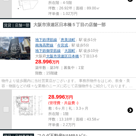
所在階：4-5階
坪数：26.92坪｜面積：89.00㎡
坪単価：
1.02
万円
大阪市浪速区日本橋５丁目の店舗一部
賃貸｜店舗一部
地下鉄堺筋線
「
恵美須町
」駅 徒歩1分
南海高野線
「
今宮戎
」駅 徒歩5分
地下鉄御堂筋線
「
大国町
」駅 徒歩10分
大阪府
大阪市浪速区
日本橋
５丁目13-6
28.996
万円
築年数：築3年 ｜募集中：
1室
階数：15階建
物件より徒歩圏内に当社営業店がございます。 事務所物件をはじめ、飲食・美
容・物販などの様々な業種のニーズに応じて店舗物件をご紹介しております。
尚、弊社ではおとり広告は一切...
28.996
万
円
(管理費・共益費 -)
敷：6ヶ月｜礼：3.3ヶ月
所在階：1階
坪数：13.18坪｜面積：43.58㎡
坪単価：
2.2
万円
フクダ不動産NAMBAビル