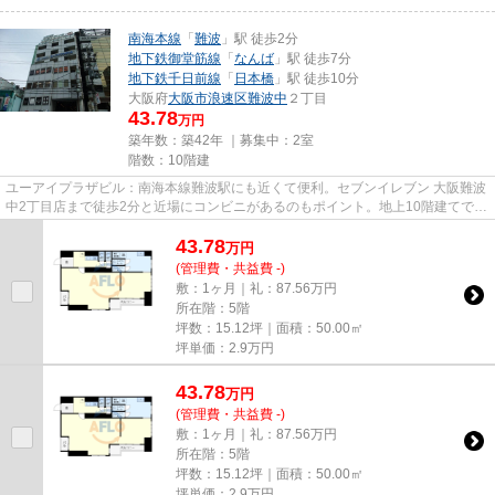
南海本線
「
難波
」駅 徒歩2分
地下鉄御堂筋線
「
なんば
」駅 徒歩7分
地下鉄千日前線
「
日本橋
」駅 徒歩10分
大阪府
大阪市浪速区
難波中
２丁目
43.78
万円
築年数：築42年 ｜募集中：
2室
階数：10階建
ユーアイプラザビル：南海本線難波駅にも近くて便利。セブンイレブン 大阪難波
中2丁目店まで徒歩2分と近場にコンビニがあるのもポイント。地上10階建てで景
色も良く、多数のお問い合わ...
43.78
万
円
(管理費・共益費 -)
敷：1ヶ月｜礼：87.56万円
所在階：5階
坪数：15.12坪｜面積：50.00㎡
坪単価：
2.9
万円
43.78
万
円
(管理費・共益費 -)
敷：1ヶ月｜礼：87.56万円
所在階：5階
坪数：15.12坪｜面積：50.00㎡
坪単価：
2.9
万円