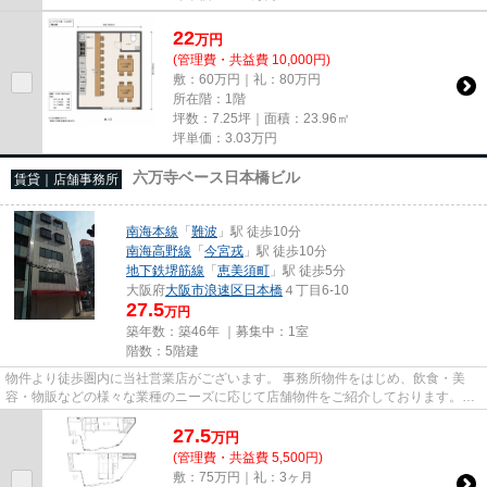
22
万
円
(管理費・共益費 10,000円)
敷：60万円｜礼：80万円
所在階：1階
坪数：7.25坪｜面積：23.96㎡
坪単価：
3.03
万円
六万寺ベース日本橋ビル
賃貸｜店舗事務所
南海本線
「
難波
」駅 徒歩10分
南海高野線
「
今宮戎
」駅 徒歩10分
地下鉄堺筋線
「
恵美須町
」駅 徒歩5分
大阪府
大阪市浪速区
日本橋
４丁目6-10
27.5
万円
築年数：築46年 ｜募集中：
1室
階数：5階建
物件より徒歩圏内に当社営業店がございます。 事務所物件をはじめ、飲食・美
容・物販などの様々な業種のニーズに応じて店舗物件をご紹介しております。
尚、弊社ではおとり広告は一切...
27.5
万
円
(管理費・共益費 5,500円)
敷：75万円｜礼：3ヶ月