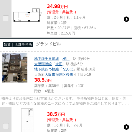
34.98
万
円
(管理費・共益費 -)
敷：2ヶ月｜礼：1.1ヶ月
所在階：1階
坪数：20.37坪｜面積：67.36㎡
坪単価：
2.15
万円
グランドビル
賃貸｜店舗事務所
地下鉄千日前線
「
桜川
」駅 徒歩9分
大阪環状線
「
大正
」駅 徒歩6分
地下鉄四つ橋線
「
なんば
」駅 徒歩18分
大阪府
大阪市浪速区
桜川
４丁目5-19
38.5
万円
築年数：築36年 ｜募集中：
1室
階数：4階建
物件より徒歩圏内に当社営業店がございます。 事務所物件をはじめ、飲食・美
容・物販などの様々な業種のニーズに応じて店舗物件をご紹介しております。
尚、弊社ではおとり広告は一切...
38.5
万
円
(管理費・共益費 -)
敷：1ヶ月｜礼：2ヶ月
所在階：2階