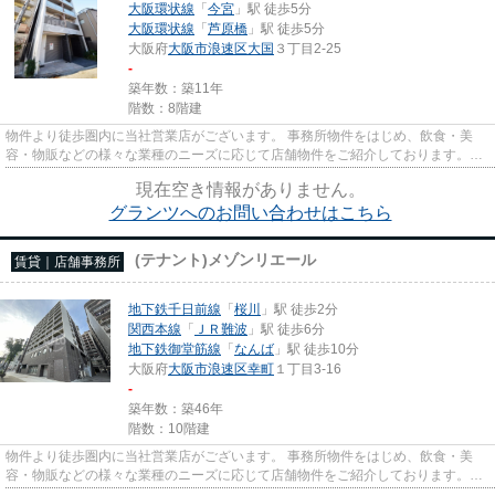
大阪環状線
「
今宮
」駅 徒歩5分
大阪環状線
「
芦原橋
」駅 徒歩5分
大阪府
大阪市浪速区
大国
３丁目2-25
-
築年数：築11年
階数：8階建
物件より徒歩圏内に当社営業店がございます。 事務所物件をはじめ、飲食・美
容・物販などの様々な業種のニーズに応じて店舗物件をご紹介しております。
尚、弊社ではおとり広告は一切...
現在空き情報がありません。
グランツへのお問い合わせはこちら
(テナント)メゾンリエール
賃貸｜店舗事務所
地下鉄千日前線
「
桜川
」駅 徒歩2分
関西本線
「
ＪＲ難波
」駅 徒歩6分
地下鉄御堂筋線
「
なんば
」駅 徒歩10分
大阪府
大阪市浪速区
幸町
１丁目3-16
-
築年数：築46年
階数：10階建
物件より徒歩圏内に当社営業店がございます。 事務所物件をはじめ、飲食・美
容・物販などの様々な業種のニーズに応じて店舗物件をご紹介しております。
尚、弊社ではおとり広告は一切...