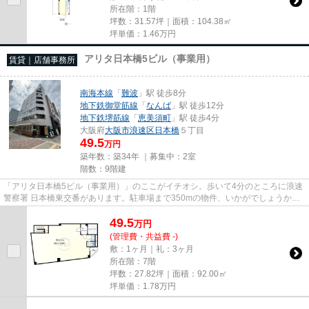
所在階：1階
坪数：31.57坪｜面積：104.38㎡
坪単価：
1.46
万円
アリタ日本橋5ビル（事業用）
賃貸｜店舗事務所
南海本線
「
難波
」駅 徒歩8分
地下鉄御堂筋線
「
なんば
」駅 徒歩12分
地下鉄堺筋線
「
恵美須町
」駅 徒歩4分
大阪府
大阪市浪速区
日本橋
５丁目
49.5
万円
築年数：築34年 ｜募集中：
2室
階数：9階建
「アリタ日本橋5ビル（事業用）」のここがイチオシ。歩いて4分のところに浪速
警察署 日本橋東交番があります。駐車場まで350mの物件、いかがでしょうか。
電車移動の多い方に嬉しい駅か...
49.5
万
円
(管理費・共益費 -)
敷：1ヶ月｜礼：3ヶ月
所在階：7階
坪数：27.82坪｜面積：92.00㎡
坪単価：
1.78
万円