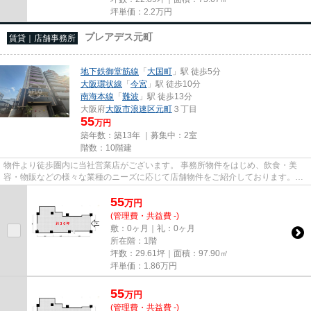
坪単価：
2.2
万円
プレアデス元町
賃貸｜店舗事務所
地下鉄御堂筋線
「
大国町
」駅 徒歩5分
大阪環状線
「
今宮
」駅 徒歩10分
南海本線
「
難波
」駅 徒歩13分
大阪府
大阪市浪速区
元町
３丁目
55
万円
築年数：築13年 ｜募集中：
2室
階数：10階建
物件より徒歩圏内に当社営業店がございます。 事務所物件をはじめ、飲食・美
容・物販などの様々な業種のニーズに応じて店舗物件をご紹介しております。
尚、弊社ではおとり広告は一切...
55
万
円
(管理費・共益費 -)
敷：0ヶ月｜礼：0ヶ月
所在階：1階
坪数：29.61坪｜面積：97.90㎡
坪単価：
1.86
万円
55
万
円
(管理費・共益費 -)