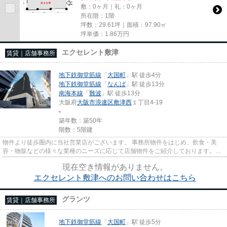
敷：0ヶ月｜礼：0ヶ月
所在階：1階
坪数：29.61坪｜面積：97.90㎡
坪単価：
1.86
万円
エクセレント敷津
賃貸｜店舗事務所
地下鉄御堂筋線
「
大国町
」駅 徒歩4分
地下鉄御堂筋線
「
なんば
」駅 徒歩13分
南海本線
「
難波
」駅 徒歩13分
大阪府
大阪市浪速区
敷津西
１丁目4-19
-
築年数：築50年
階数：5階建
物件より徒歩圏内に当社営業店がございます。 事務所物件をはじめ、飲食・美
容・物販などの様々な業種のニーズに応じて店舗物件をご紹介しております。
尚、弊社ではおとり広告は一切...
現在空き情報がありません。
エクセレント敷津へのお問い合わせはこちら
グランツ
賃貸｜店舗事務所
地下鉄御堂筋線
「
大国町
」駅 徒歩5分