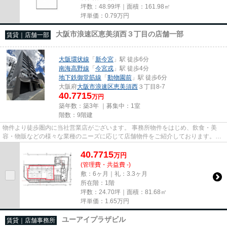
坪数：48.99坪｜面積：161.98㎡
坪単価：
0.79
万円
大阪市浪速区恵美須西３丁目の店舗一部
賃貸｜店舗一部
大阪環状線
「
新今宮
」駅 徒歩6分
南海高野線
「
今宮戎
」駅 徒歩4分
地下鉄御堂筋線
「
動物園前
」駅 徒歩6分
大阪府
大阪市浪速区
恵美須西
３丁目8-7
40.7715
万円
築年数：築3年 ｜募集中：
1室
階数：9階建
物件より徒歩圏内に当社営業店がございます。 事務所物件をはじめ、飲食・美
容・物販などの様々な業種のニーズに応じて店舗物件をご紹介しております。
尚、弊社ではおとり広告は一切...
40.7715
万
円
(管理費・共益費 -)
敷：6ヶ月｜礼：3.3ヶ月
所在階：1階
坪数：24.70坪｜面積：81.68㎡
坪単価：
1.65
万円
ユーアイプラザビル
賃貸｜店舗事務所