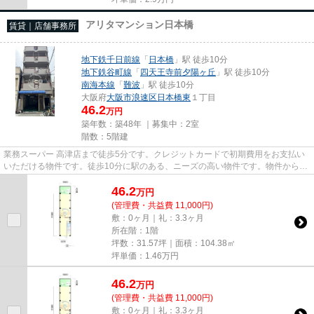
アリタマンション日本橋
賃貸｜店舗事務所
地下鉄千日前線
「
日本橋
」駅 徒歩10分
地下鉄谷町線
「
四天王寺前夕陽ヶ丘
」駅 徒歩10分
南海本線
「
難波
」駅 徒歩10分
大阪府
大阪市浪速区
日本橋東
１丁目
46.2
万円
築年数：築48年 ｜募集中：
2室
階数：5階建
業務スーパー 高津店まで徒歩5分です。クレジットカードで初期費用をお支払い
いただける物件です。徒歩10分に駅のある、ニーズの高い物件です。物件から駐
車場までの距離は200mです。
46.2
万
円
(管理費・共益費 11,000円)
敷：0ヶ月｜礼：3.3ヶ月
所在階：1階
坪数：31.57坪｜面積：104.38㎡
坪単価：
1.46
万円
46.2
万
円
(管理費・共益費 11,000円)
敷：0ヶ月｜礼：3.3ヶ月