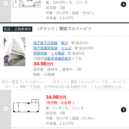
敷：200万円｜礼：2.2ヶ月
所在階：1階
坪数：15.32坪｜面積：50.67㎡
坪単価：
2.14
万円
（テナント）難波スカイハイツ
賃貸｜店舗事務所
地下鉄千日前線
「
桜川
」駅 徒歩3分
地下鉄御堂筋線
「
なんば
」駅 徒歩10分
関西本線
「
ＪＲ難波
」駅 徒歩5分
大阪府
大阪市浪速区
桜川
２丁目
34.98
万円
築年数：築48年 ｜募集中：
2室
階数：11階建
ぜひ一度見ていただきたい、「（テナント）難波スカイハイツ」です。コンビニ
「ローソン 幸町一丁目店」が246m以内にある物件です。こちらの物件から出て
200mに駐車場があります。11階...
34.98
万
円
(管理費・共益費 -)
敷：2ヶ月｜礼：1.1ヶ月
所在階：1階
坪数：20.37坪｜面積：67.36㎡
坪単価：
2.15
万円