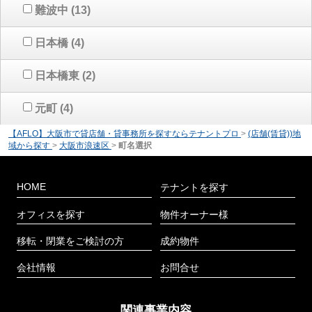
難波中
(13)
日本橋
(4)
日本橋東
(2)
元町
(4)
【AFLO】大阪市で貸店舗・貸事務所を探すならテナントプロ
>
(店舗(賃貸))地
域から探す
>
大阪市浪速区
>
町名選択
HOME
テナントを探す
オフィスを探す
物件オーナー様
移転・閉業をご検討の方
成約物件
会社情報
お問合せ
関連事業内容