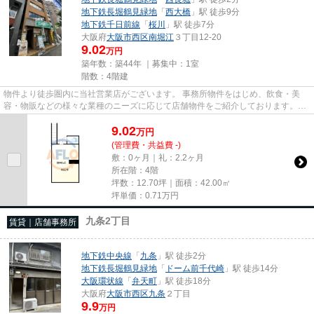
地下鉄長堀鶴見緑地
「
西大橋
」駅 徒歩9分
地下鉄千日前線
「
桜川
」駅 徒歩7分
大阪府
大阪市西区
南堀江
３丁目12-20
9.02
万円
築年数：築44年 ｜募集中：
1室
階数：4階建
物件より徒歩圏内に当社営業店がございます。 事務所物件をはじめ、飲食・美
容・物販などの様々な業種のニーズに応じて店舗物件をご紹介しております。
尚、弊社ではおとり広告は一切...
9.02
万
円
(管理費・共益費 -)
敷：0ヶ月｜礼：2.2ヶ月
所在階：4階
坪数：12.70坪｜面積：42.00㎡
坪単価：
0.71
万円
九条2丁目
賃貸｜店舗事務所
地下鉄中央線
「
九条
」駅 徒歩2分
地下鉄長堀鶴見緑地
「
ドーム前千代崎
」駅 徒歩14分
大阪環状線
「
弁天町
」駅 徒歩18分
大阪府
大阪市西区
九条
２丁目
9.9
万円