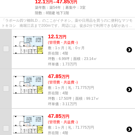
12.1
47.85
万円～
万円
築年数：築54年 ｜募集中：
3室
階数：8階建 地下1階
「ラポール四ツ橋BLD.」のここがイチオシ。薬や日用品を買うのに便利なマツモ
トキヨシ 南堀江店まで200mです。周辺には、徒歩2分で利用できる駅がありま
す。駐車場までの距離は300mで...
12.1
万
円
(管理費・共益費 -)
敷：1ヶ月｜礼：0ヶ月
所在階：4階
坪数：6.99坪｜面積：23.14㎡
坪単価：
1.73
万円
47.85
万
円
(管理費・共益費 -)
敷：1ヶ月｜礼：71.775万円
所在階：4階
坪数：17.50坪｜面積：99.17㎡
坪単価：
3.11
万円
47.85
万
円
(管理費・共益費 -)
敷：1ヶ月｜礼：71.775万円
所在階：4階