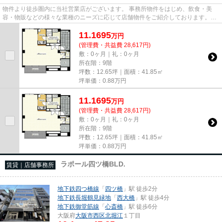
物件より徒歩圏内に当社営業店がございます。 事務所物件をはじめ、飲食・美
容・物販などの様々な業種のニーズに応じて店舗物件をご紹介しております。
尚、弊社ではおとり広告は一切...
11.1695
万
円
(管理費・共益費 28,617円)
敷：0ヶ月｜礼：0ヶ月
所在階：9階
坪数：12.65坪｜面積：41.85㎡
坪単価：
0.88
万円
11.1695
万
円
(管理費・共益費 28,617円)
敷：0ヶ月｜礼：0ヶ月
所在階：9階
坪数：12.65坪｜面積：41.85㎡
坪単価：
0.88
万円
ラポール四ツ橋BLD.
賃貸｜店舗事務所
地下鉄四つ橋線
「
四ツ橋
」駅 徒歩2分
地下鉄長堀鶴見緑地
「
西大橋
」駅 徒歩4分
地下鉄御堂筋線
「
心斎橋
」駅 徒歩6分
大阪府
大阪市西区
北堀江
１丁目