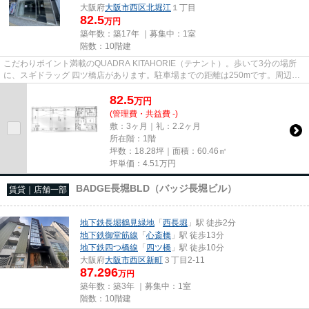
大阪府
大阪市西区
北堀江
１丁目
82.5
万円
築年数：築17年 ｜募集中：
1室
階数：10階建
こだわりポイント満載のQUADRA KITAHORIE（テナント）。歩いて3分の場所
に、スギドラッグ 四ツ橋店があります。駐車場までの距離は250mです。周辺に
は、徒歩1分で利用できる駅がありま...
82.5
万
円
(管理費・共益費 -)
敷：3ヶ月｜礼：2.2ヶ月
所在階：1階
坪数：18.28坪｜面積：60.46㎡
坪単価：
4.51
万円
BADGE長堀BLD（バッジ長堀ビル）
賃貸｜店舗一部
地下鉄長堀鶴見緑地
「
西長堀
」駅 徒歩2分
地下鉄御堂筋線
「
心斎橋
」駅 徒歩13分
地下鉄四つ橋線
「
四ツ橋
」駅 徒歩10分
大阪府
大阪市西区
新町
３丁目2-11
87.296
万円
築年数：築3年 ｜募集中：
1室
階数：10階建