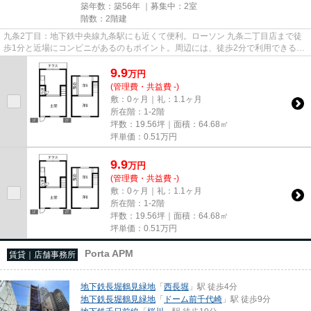
築年数：築56年 ｜募集中：
2室
階数：2階建
九条2丁目：地下鉄中央線九条駅にも近くて便利。ローソン 九条二丁目店まで徒
歩1分と近場にコンビニがあるのもポイント。周辺には、徒歩2分で利用できる駅
があります。駐車場までの距...
9.9
万
円
(管理費・共益費 -)
敷：0ヶ月｜礼：1.1ヶ月
所在階：1-2階
坪数：19.56坪｜面積：64.68㎡
坪単価：
0.51
万円
9.9
万
円
(管理費・共益費 -)
敷：0ヶ月｜礼：1.1ヶ月
所在階：1-2階
坪数：19.56坪｜面積：64.68㎡
坪単価：
0.51
万円
Porta APM
賃貸｜店舗事務所
地下鉄長堀鶴見緑地
「
西長堀
」駅 徒歩4分
地下鉄長堀鶴見緑地
「
ドーム前千代崎
」駅 徒歩9分