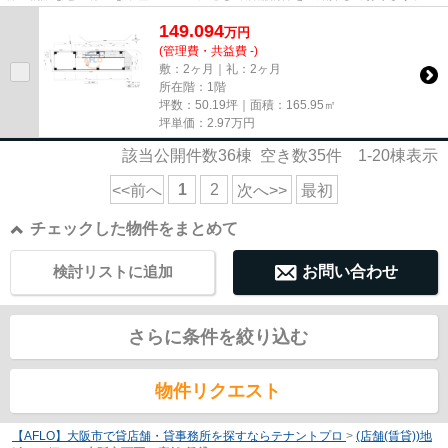
尚、弊社ではおとり広告は一切...
149.094
万
円
(管理費・共益費 -)
敷：2ヶ月｜礼：2ヶ月
所在階：1階
坪数：50.19坪｜面積：165.95㎡
坪単価：
2.97
万円
該当公開件数
36
棟 空き数
35
件
1-20
棟表示
1
2
<<前へ
次へ>>
最初
チェックした物件をまとめて
検討リストに追加
お問い合わせ
さらに条件を絞り込む
物件リクエスト
【AFLO】大阪市で貸店舗・貸事務所を探すならテナントプロ
>
(店舗(賃貸))地