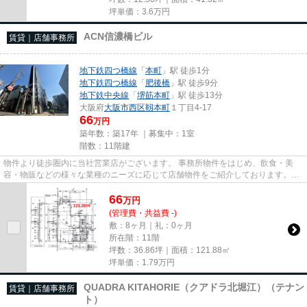
坪単価：
3.6
万円
ACN信濃橋ビル
賃貸｜店舗事務所
地下鉄四つ橋線
「
本町
」駅 徒歩1分
地下鉄四つ橋線
「
肥後橋
」駅 徒歩9分
地下鉄中央線
「
堺筋本町
」駅 徒歩13分
大阪府
大阪市西区
靱本町
１丁目4-17
66
万円
築年数：築17年 ｜募集中：
1室
階数：11階建
物件より徒歩圏内に当社営業店がございます。 事務所物件をはじめ、飲食・美
容・物販などの様々な業種のニーズに応じて店舗物件をご紹介しております。
尚、弊社ではおとり広告は一切...
66
万
円
(管理費・共益費 -)
敷：8ヶ月｜礼：0ヶ月
所在階：11階
坪数：36.86坪｜面積：121.88㎡
坪単価：
1.79
万円
QUADRA KITAHORIE（クアドラ北堀江）（テナン
賃貸｜店舗事務所
ト）