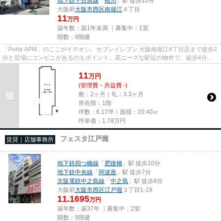
地下鉄千日前線
「
桜川
」駅 徒歩10分
大阪府
大阪市西区
南堀江
４丁目
11
万円
築年数：築1年未満 ｜募集中：
1室
階数：8階建
「Porta APM」のここがイチオシ。セブンイレブン 大阪南堀江4丁目店まで徒歩2
分と近場にコンビニがあるのもポイント。高ニーズな駅近の物件で、徒歩4分で
駅に行くことができます。駐車...
11
万
円
(管理費・共益費 -)
敷：2ヶ月｜礼：3.3ヶ月
所在階：1階
坪数：6.17坪｜面積：20.40㎡
坪単価：
1.78
万円
フェスタ江戸堀
賃貸｜店舗事務所
地下鉄四つ橋線
「
肥後橋
」駅 徒歩10分
地下鉄中央線
「
阿波座
」駅 徒歩7分
京阪電鉄中之島線
「
中之島
」駅 徒歩8分
大阪府
大阪市西区
江戸堀
３丁目1-19
11.1695
万円
築年数：築37年 ｜募集中：
2室
階数：9階建