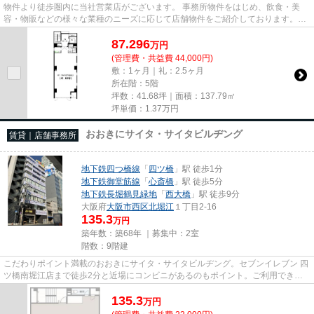
物件より徒歩圏内に当社営業店がございます。 事務所物件をはじめ、飲食・美
容・物販などの様々な業種のニーズに応じて店舗物件をご紹介しております。
尚、弊社ではおとり広告は一切...
87.296
万
円
(管理費・共益費 44,000円)
敷：1ヶ月｜礼：2.5ヶ月
所在階：5階
坪数：41.68坪｜面積：137.79㎡
坪単価：
1.37
万円
おおきにサイタ・サイタビルヂング
賃貸｜店舗事務所
地下鉄四つ橋線
「
四ツ橋
」駅 徒歩1分
地下鉄御堂筋線
「
心斎橋
」駅 徒歩5分
地下鉄長堀鶴見緑地
「
西大橋
」駅 徒歩9分
大阪府
大阪市西区
北堀江
１丁目2-16
135.3
万円
築年数：築68年 ｜募集中：
2室
階数：9階建
こだわりポイント満載のおおきにサイタ・サイタビルヂング。セブンイレブン 四
ツ橋南堀江店まで徒歩2分と近場にコンビニがあるのもポイント。ご利用できる
駅は3駅以上あり、交通の便が...
135.3
万
円