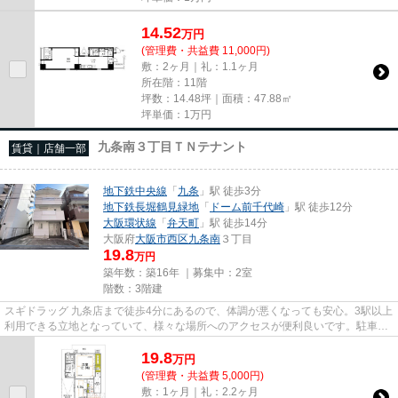
14.52
万
円
(管理費・共益費 11,000円)
敷：2ヶ月｜礼：1.1ヶ月
所在階：11階
坪数：14.48坪｜面積：47.88㎡
坪単価：
1
万円
九条南３丁目ＴＮテナント
賃貸｜店舗一部
地下鉄中央線
「
九条
」駅 徒歩3分
地下鉄長堀鶴見緑地
「
ドーム前千代崎
」駅 徒歩12分
大阪環状線
「
弁天町
」駅 徒歩14分
大阪府
大阪市西区
九条南
３丁目
19.8
万円
築年数：築16年 ｜募集中：
2室
階数：3階建
スギドラッグ 九条店まで徒歩4分にあるので、体調が悪くなっても安心。3駅以上
利用できる立地となっていて、様々な場所へのアクセスが便利良いです。駐車場
までの距離は300mです。周辺...
19.8
万
円
(管理費・共益費 5,000円)
敷：1ヶ月｜礼：2.2ヶ月