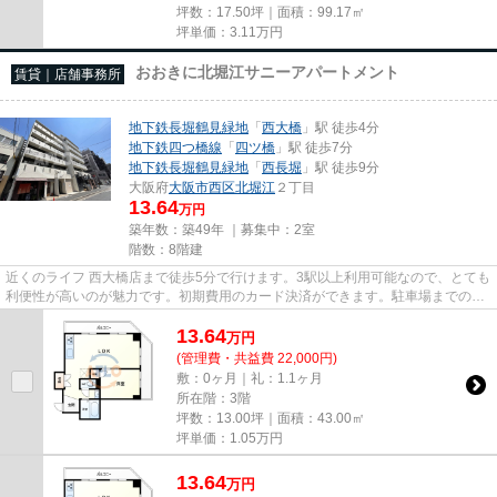
坪数：17.50坪｜面積：99.17㎡
坪単価：
3.11
万円
おおきに北堀江サニーアパートメント
賃貸｜店舗事務所
地下鉄長堀鶴見緑地
「
西大橋
」駅 徒歩4分
地下鉄四つ橋線
「
四ツ橋
」駅 徒歩7分
地下鉄長堀鶴見緑地
「
西長堀
」駅 徒歩9分
大阪府
大阪市西区
北堀江
２丁目
13.64
万円
築年数：築49年 ｜募集中：
2室
階数：8階建
近くのライフ 西大橋店まで徒歩5分で行けます。3駅以上利用可能なので、とても
利便性が高いのが魅力です。初期費用のカード決済ができます。駐車場までの距
離は300mです。周辺には、徒...
13.64
万
円
(管理費・共益費 22,000円)
敷：0ヶ月｜礼：1.1ヶ月
所在階：3階
坪数：13.00坪｜面積：43.00㎡
坪単価：
1.05
万円
13.64
万
円