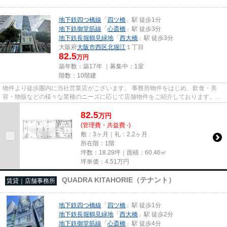
地下鉄四つ橋線
「
四ツ橋
」駅 徒歩1分
地下鉄御堂筋線
「
心斎橋
」駅 徒歩3分
地下鉄長堀鶴見緑地
「
西大橋
」駅 徒歩3分
大阪府
大阪市西区
北堀江
１丁目
82.5
万円
築年数：築17年 ｜募集中：
1室
階数：10階建
物件より徒歩圏内に当社営業店がございます。 事務所物件をはじめ、飲食・美
容・物販などの様々な業種のニーズに応じて店舗物件をご紹介しております。
尚、弊社ではおとり広告は一切...
82.5
万
円
(管理費・共益費 -)
敷：3ヶ月｜礼：2.2ヶ月
所在階：1階
坪数：18.29坪｜面積：60.46㎡
坪単価：
4.51
万円
QUADRA KITAHORIE（テナント）
賃貸｜店舗事務所
地下鉄四つ橋線
「
四ツ橋
」駅 徒歩1分
地下鉄長堀鶴見緑地
「
西大橋
」駅 徒歩2分
地下鉄御堂筋線
「
心斎橋
」駅 徒歩4分