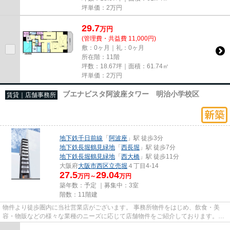
坪単価：
2
万円
29.7
万
円
(管理費・共益費 11,000円)
敷：0ヶ月｜礼：0ヶ月
所在階：11階
坪数：18.67坪｜面積：61.74㎡
坪単価：
2
万円
ブエナビスタ阿波座タワー 明治小学校区
賃貸｜店舗事務所
地下鉄千日前線
「
阿波座
」駅 徒歩3分
地下鉄長堀鶴見緑地
「
西長堀
」駅 徒歩7分
地下鉄長堀鶴見緑地
「
西大橋
」駅 徒歩11分
大阪府
大阪市西区
立売堀
４丁目4-14
27.5
29.04
万円～
万円
築年数：予定 ｜募集中：
3室
階数：11階建
物件より徒歩圏内に当社営業店がございます。 事務所物件をはじめ、飲食・美
容・物販などの様々な業種のニーズに応じて店舗物件をご紹介しております。
尚、弊社ではおとり広告は一切...