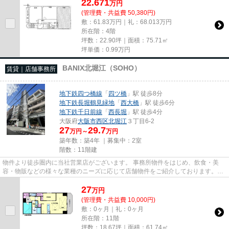
22.671
万
円
(管理費・共益費 50,380円)
敷：61.83万円｜礼：68.013万円
所在階：4階
坪数：22.90坪｜面積：75.71㎡
坪単価：
0.99
万円
BANIX北堀江（SOHO）
賃貸｜店舗事務所
地下鉄四つ橋線
「
四ツ橋
」駅 徒歩8分
地下鉄長堀鶴見緑地
「
西大橋
」駅 徒歩6分
地下鉄千日前線
「
西長堀
」駅 徒歩4分
大阪府
大阪市西区
北堀江
３丁目6-2
27
29.7
万円～
万円
築年数：築4年 ｜募集中：
2室
階数：11階建
物件より徒歩圏内に当社営業店がございます。 事務所物件をはじめ、飲食・美
容・物販などの様々な業種のニーズに応じて店舗物件をご紹介しております。
尚、弊社ではおとり広告は一切...
27
万
円
(管理費・共益費 10,000円)
敷：0ヶ月｜礼：0ヶ月
所在階：11階
坪数：18.67坪｜面積：61.74㎡