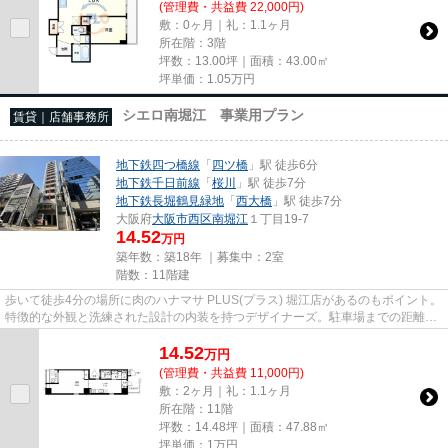
(管理費・共益費 22,000円)
敷：0ヶ月｜礼：1.1ヶ月
所在階：3階
坪数：13.00坪｜面積：43.00㎡
坪単価：
1.05
万円
シエロ南堀江 事業用プラン
賃貸｜店舗事務所
地下鉄四つ橋線
「
四ツ橋
」駅 徒歩6分
地下鉄千日前線
「
桜川
」駅 徒歩7分
地下鉄長堀鶴見緑地
「
西大橋
」駅 徒歩7分
大阪府
大阪市西区
南堀江
１丁目19-7
14.52
万円
築年数：築18年 ｜募集中：
2室
階数：11階建
歩いて徒歩4分の場所に肉のハナマサ PLUS(プラス) 堀江店があるのもポイント。
特徴的な外観と洗練された設計の内装を持つデザイナーズ。駐車場までの距離は
150mです。11階建てで、街並...
14.52
万
円
(管理費・共益費 11,000円)
敷：2ヶ月｜礼：1.1ヶ月
所在階：11階
坪数：14.48坪｜面積：47.88㎡
坪単価：
1
万円