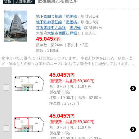
肥後橋第21松屋ビル
賃貸｜店舗事務所
地下鉄四つ橋線
「
肥後橋
」駅 徒歩1分
地下鉄御堂筋線
「
淀屋橋
」駅 徒歩6分
京阪電鉄中之島線
「
渡辺橋
」駅 徒歩7分
大阪府
大阪市西区
江戸堀
１丁目10-1
45.045
万円
築年数：築24年 ｜募集中：
2室
階数：11階建
物件より徒歩圏内に当社営業店がございます。 事務所物件をはじめ、飲食・美
容・物販などの様々な業種のニーズに応じて店舗物件をご紹介しております。
尚、弊社ではおとり広告は一切...
45.045
万
円
(管理費・共益費 69,300円)
敷：0ヶ月｜礼：110万円
所在階：2階
坪数：19.00坪｜面積：62.80㎡
坪単価：
2.37
万円
45.045
万
円
(管理費・共益費 69,300円)
敷：0ヶ月｜礼：110万円
所在階：2階
坪数：12.50坪｜面積：41.32㎡