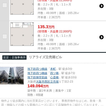
(管理費・共益費 22,000円)
敷：2.2ヶ月｜礼：1.1ヶ月
所在階：3階
坪数：49.99坪｜面積：165.28㎡
坪単価：
2.38
万円
135.3
万
円
(管理費・共益費 22,000円)
敷：2.2ヶ月｜礼：1.1ヶ月
所在階：3階
坪数：49.99坪｜面積：165.28㎡
坪単価：
2.38
万円
リアライズ立売堀ビル
賃貸｜店舗事務所
地下鉄四つ橋線
「
本町
」駅 徒歩3分
地下鉄四つ橋線
「
四ツ橋
」駅 徒歩7分
地下鉄御堂筋線
「
心斎橋
」駅 徒歩10分
大阪府
大阪市西区
立売堀
１丁目2-23
149.094
万円
築年数：築1年未満 ｜募集中：
1室
階数：8階建
物件より徒歩圏内に当社営業店がございます。 事務所物件をはじめ、飲食・美
容・物販などの様々な業種のニーズに応じて店舗物件をご紹介しております。