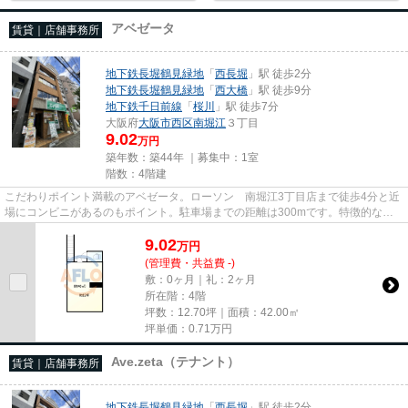
アベゼータ
賃貸｜店舗事務所
地下鉄長堀鶴見緑地
「
西長堀
」駅 徒歩2分
地下鉄長堀鶴見緑地
「
西大橋
」駅 徒歩9分
地下鉄千日前線
「
桜川
」駅 徒歩7分
大阪府
大阪市西区
南堀江
３丁目
9.02
万円
築年数：築44年 ｜募集中：
1室
階数：4階建
こだわりポイント満載のアベゼータ。ローソン 南堀江3丁目店まで徒歩4分と近
場にコンビニがあるのもポイント。駐車場までの距離は300mです。特徴的な外
観と洗練された設計の内装を持...
9.02
万
円
(管理費・共益費 -)
敷：0ヶ月｜礼：2ヶ月
所在階：4階
坪数：12.70坪｜面積：42.00㎡
坪単価：
0.71
万円
Ave.zeta（テナント）
賃貸｜店舗事務所
地下鉄長堀鶴見緑地
「
西長堀
」駅 徒歩2分