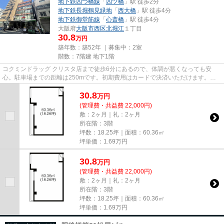
地下鉄四つ橋線
「
四ツ橋
」駅 徒歩2分
地下鉄長堀鶴見緑地
「
西大橋
」駅 徒歩4分
地下鉄御堂筋線
「
心斎橋
」駅 徒歩4分
大阪府
大阪市西区
北堀江
１丁目
30.8
万円
築年数：築52年 ｜募集中：
2室
階数：7階建 地下1階
コクミンドラッグ クリスタ店まで徒歩6分にあるので、体調が悪くなっても安
心。駐車場までの距離は250mです。初期費用はカードで決済いただけます。周
辺には、徒歩2分で利用できる駅が...
30.8
万
円
(管理費・共益費 22,000円)
敷：2ヶ月｜礼：2ヶ月
所在階：3階
坪数：18.25坪｜面積：60.36㎡
坪単価：
1.69
万円
30.8
万
円
(管理費・共益費 22,000円)
敷：2ヶ月｜礼：2ヶ月
所在階：3階
坪数：18.25坪｜面積：60.36㎡
坪単価：
1.69
万円