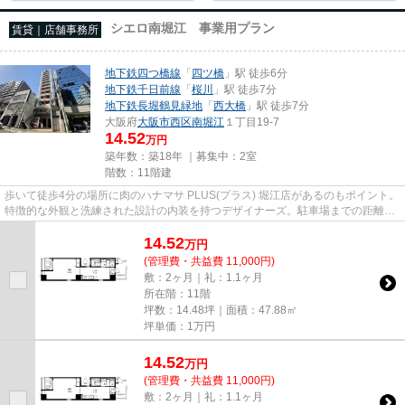
シエロ南堀江 事業用プラン
賃貸｜店舗事務所
地下鉄四つ橋線
「
四ツ橋
」駅 徒歩6分
地下鉄千日前線
「
桜川
」駅 徒歩7分
地下鉄長堀鶴見緑地
「
西大橋
」駅 徒歩7分
大阪府
大阪市西区
南堀江
１丁目19-7
14.52
万円
築年数：築18年 ｜募集中：
2室
階数：11階建
歩いて徒歩4分の場所に肉のハナマサ PLUS(プラス) 堀江店があるのもポイント。
特徴的な外観と洗練された設計の内装を持つデザイナーズ。駐車場までの距離は
150mです。11階建てで、街並...
14.52
万
円
(管理費・共益費 11,000円)
敷：2ヶ月｜礼：1.1ヶ月
所在階：11階
坪数：14.48坪｜面積：47.88㎡
坪単価：
1
万円
14.52
万
円
(管理費・共益費 11,000円)
敷：2ヶ月｜礼：1.1ヶ月