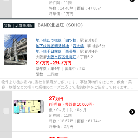
所在階：11階
坪数：14.48坪｜面積：47.88㎡
坪単価：
1
万円
BANIX北堀江（SOHO）
賃貸｜店舗事務所
地下鉄四つ橋線
「
四ツ橋
」駅 徒歩8分
地下鉄長堀鶴見緑地
「
西大橋
」駅 徒歩6分
地下鉄千日前線
「
西長堀
」駅 徒歩4分
大阪府
大阪市西区
北堀江
３丁目6-2
27
29.7
万円～
万円
築年数：築4年 ｜募集中：
2室
階数：11階建
物件より徒歩圏内に当社営業店がございます。 事務所物件をはじめ、飲食・美
容・物販などの様々な業種のニーズに応じて店舗物件をご紹介しております。
尚、弊社ではおとり広告は一切...
27
万
円
(管理費・共益費 10,000円)
敷：0ヶ月｜礼：0ヶ月
所在階：11階
坪数：18.67坪｜面積：61.74㎡
坪単価：
2
万円