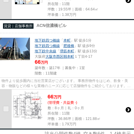
所在階：11階
坪数：19.55坪｜面積：64.64㎡
坪単価：
1.38
万円
ACN信濃橋ビル
賃貸｜店舗事務所
地下鉄四つ橋線
「
本町
」駅 徒歩1分
地下鉄四つ橋線
「
肥後橋
」駅 徒歩9分
地下鉄中央線
「
堺筋本町
」駅 徒歩13分
大阪府
大阪市西区
靱本町
１丁目4-17
66
万円
築年数：築17年 ｜募集中：
1室
階数：11階建
物件より徒歩圏内に当社営業店がございます。 事務所物件をはじめ、飲食・美
容・物販などの様々な業種のニーズに応じて店舗物件をご紹介しております。
尚、弊社ではおとり広告は一切...
66
万
円
(管理費・共益費 -)
敷：8ヶ月｜礼：0ヶ月
所在階：11階
坪数：36.86坪｜面積：121.88㎡
坪単価：
1.79
万円
該当公開件数
4
棟 空き数
6
件
1-4
棟表示