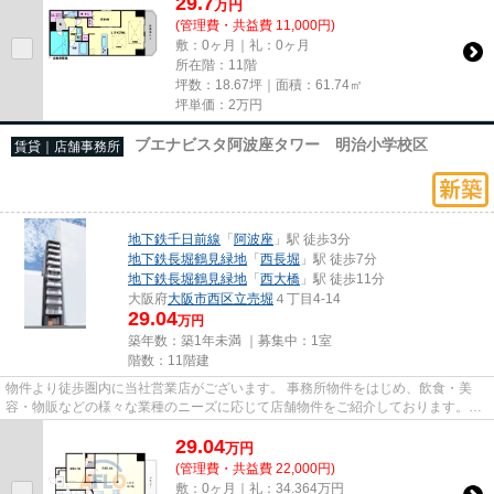
29.7
万
円
(管理費・共益費 11,000円)
敷：0ヶ月｜礼：0ヶ月
所在階：11階
坪数：18.67坪｜面積：61.74㎡
坪単価：
2
万円
ブエナビスタ阿波座タワー 明治小学校区
賃貸｜店舗事務所
地下鉄千日前線
「
阿波座
」駅 徒歩3分
地下鉄長堀鶴見緑地
「
西長堀
」駅 徒歩7分
地下鉄長堀鶴見緑地
「
西大橋
」駅 徒歩11分
大阪府
大阪市西区
立売堀
４丁目4-14
29.04
万円
築年数：築1年未満 ｜募集中：
1室
階数：11階建
物件より徒歩圏内に当社営業店がございます。 事務所物件をはじめ、飲食・美
容・物販などの様々な業種のニーズに応じて店舗物件をご紹介しております。
尚、弊社ではおとり広告は一切...
29.04
万
円
(管理費・共益費 22,000円)
敷：0ヶ月｜礼：34.364万円