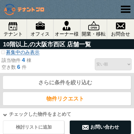
テナント
オフィス
オーナー様
開業・移転
お問合せ
10階以上,の大阪市西区 店舗一覧
募集中のみ表示
4
該当物件
棟
6
空き数
件
さらに条件を絞り込む
物件リクエスト
チェックした物件をまとめて
検討リストに追加
お問い合わせ