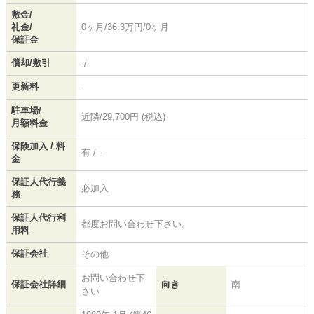
敷金/
礼金/
0ヶ月/36.3万円/0ヶ月
保証金
償却/敷引
-/-
更新料
-
駐車場/
近隣/29,700円 (税込)
月額料金
保険加入 / 料
有 / -
金
保証人代行義
必加入
務
保証人代行利
都度お問い合わせ下さい。
用料
保証会社
その他
お問い合わせ下
保証会社詳細
向き
南
さい