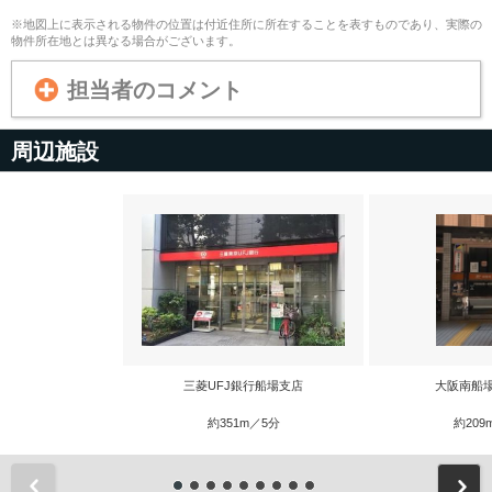
※地図上に表示される物件の位置は付近住所に所在することを表すものであり、実際の
物件所在地とは異なる場合がございます。
担当者のコメント
周辺施設
三菱UFJ銀行船場支店
大阪南船
約351m／5分
約209
前