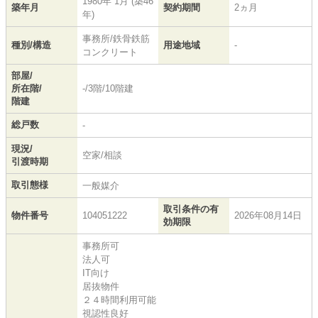
1980年 1月 (築46
築年月
契約期間
2ヵ月
年)
事務所/鉄骨鉄筋
種別/構造
用途地域
-
コンクリート
部屋/
所在階/
-/3階/10階建
階建
総戸数
-
現況/
空家/相談
引渡時期
取引態様
一般媒介
取引条件の有
物件番号
104051222
2026年08月14日
効期限
事務所可
法人可
IT向け
居抜物件
２４時間利用可能
視認性良好