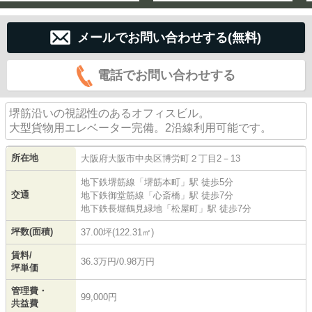
メールでお問い合わせする(無料)
電話でお問い合わせする
堺筋沿いの視認性のあるオフィスビル。
大型貨物用エレベーター完備。2沿線利用可能です。
所在地
大阪府
大阪市中央区
博労町
２丁目2－13
地下鉄堺筋線
「
堺筋本町
」駅 徒歩5分
交通
地下鉄御堂筋線
「
心斎橋
」駅 徒歩7分
地下鉄長堀鶴見緑地
「
松屋町
」駅 徒歩7分
坪数(面積)
37.00坪(122.31㎡)
賃料/
36.3万円/0.98万円
坪単価
管理費・
99,000円
共益費