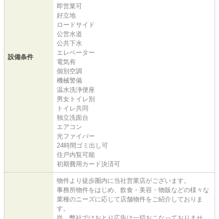
即営業可
好立地
ロードサイド
公営水道
公共下水
エレベーター
設備条件
電気有
個別空調
機械警備
温水洗浄便座
男女トイレ別
トイレ共同
独立洗面台
エアコン
光ファイバー
24時間ゴミ出し可
住戸内覧可能
初期費用カード決済可
物件より徒歩圏内に当社営業店がございます。
事務所物件をはじめ、飲食・美容・物販などの様々な
業種のニーズに応じて店舗物件をご紹介しておりま
す。
尚、弊社ではおとり広告は一切おこなっておりませ