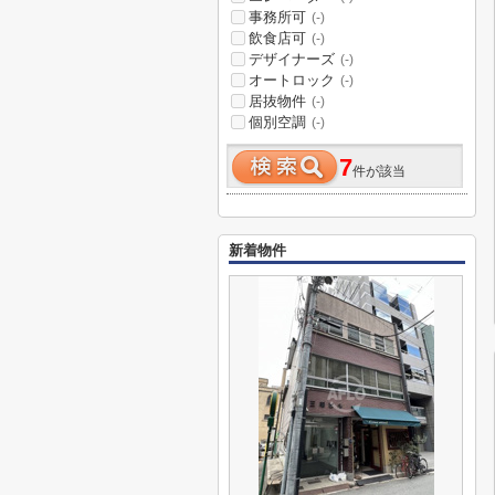
事務所可
(-)
飲食店可
(-)
デザイナーズ
(-)
オートロック
(-)
居抜物件
(-)
個別空調
(-)
7
件が該当
新着物件