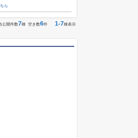
ちら
7
6
1-7
当公開件数
棟 空き数
件
棟表示