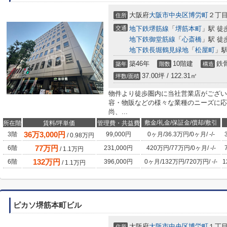
大阪府
大阪市中央区
博労町
２丁目
住所
交通
地下鉄堺筋線
「
堺筋本町
」駅 徒
地下鉄御堂筋線
「
心斎橋
」駅 徒
地下鉄長堀鶴見緑地
「
松屋町
」駅
築46年
10階建
鉄
築年
階数
構造
37.00坪 / 122.31㎡
坪数/面積
物件より徒歩圏内に当社営業店がござい
容・物販などの様々な業種のニーズに応
尚、...
敷金/礼金/保証金/償却/敷引
所在階
賃料/坪単価
管理費・共益費
36
万
3,000
円
3階
99,000円
0ヶ月
/
36.3万円
/
0ヶ月
/
-
/
-
/
0.98
万円
77
万円
6階
231,000円
420万円
/
77万円
/
0ヶ月
/
-
/
-
/
1.1
万円
132
万円
6階
396,000円
0ヶ月
/
132万円
/
720万円
/
-
/
-
1
/
1.1
万円
ピカソ堺筋本町ビル
大阪府
大阪市中央区
博労町
１丁目
住所