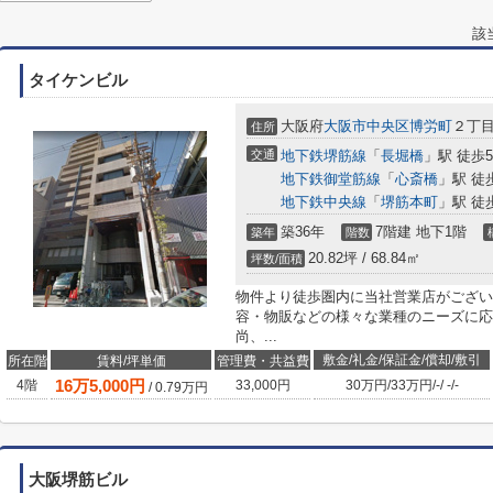
該
タイケンビル
大阪府
大阪市中央区
博労町
２丁目
住所
交通
地下鉄堺筋線
「
長堀橋
」駅 徒歩
地下鉄御堂筋線
「
心斎橋
」駅 徒
地下鉄中央線
「
堺筋本町
」駅 徒
築36年
7階建 地下1階
築年
階数
20.82坪 / 68.84㎡
坪数/面積
物件より徒歩圏内に当社営業店がござい
容・物販などの様々な業種のニーズに応
尚、...
敷金/礼金/保証金/償却/敷引
所在階
賃料/坪単価
管理費・共益費
16
万
5,000
円
4階
33,000円
30万円
/
33万円
/
-
/
-
/
-
/
0.79
万円
大阪堺筋ビル