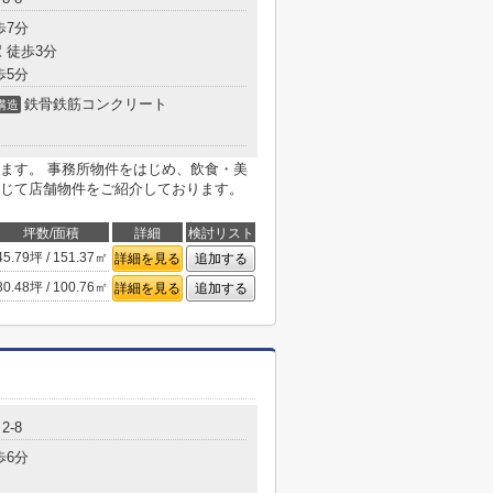
歩7分
 徒歩3分
歩5分
鉄骨鉄筋コンクリート
構造
ます。 事務所物件をはじめ、飲食・美
じて店舗物件をご紹介しております。
坪数/面積
詳細
検討リスト
45.79坪 / 151.37㎡
詳細を見る
追加する
30.48坪 / 100.76㎡
詳細を見る
追加する
2-8
歩6分