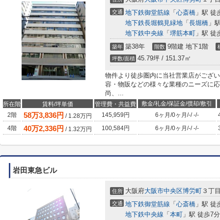
交通
地下鉄御堂筋線
「
心斎橋
」駅 徒
地下鉄長堀鶴見緑地
「
長堀橋
」駅
地下鉄中央線
「
堺筋本町
」駅 徒
築38年
9階建 地下1階
築年
階数
45.79坪 / 151.37㎡
坪数/面積
物件より徒歩圏内に当社営業店がござい
容・物販などの様々な業種のニーズに応
尚、...
敷金/礼金/保証金/償却/敷引
所在階
賃料/坪単価
管理費・共益費
58
万
3,836
円
2階
145,959円
6ヶ月
/
0ヶ月
/
-
/
-
/
-
/
1.28
万円
40
万
2,336
円
4階
100,584円
6ヶ月
/
0ヶ月
/
-
/
-
/
-
/
1.32
万円
岩田東急ビル
大阪府
大阪市中央区
博労町
３丁目
住所
交通
地下鉄御堂筋線
「
心斎橋
」駅 徒
地下鉄中央線
「
本町
」駅 徒歩7分