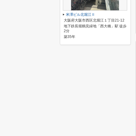
米澤ビル北堀江Ⅱ
大阪府大阪市西区北堀江１丁目21-12
地下鉄長堀鶴見緑地「西大橋」駅 徒歩
2分
築35年