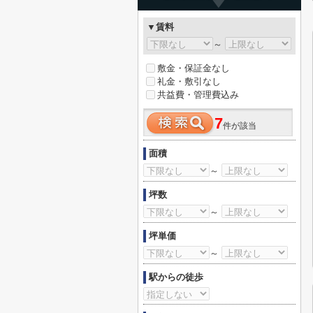
▼賃料
～
敷金・保証金なし
礼金・敷引なし
共益費・管理費込み
7
件が該当
面積
～
坪数
～
坪単価
～
駅からの徒歩