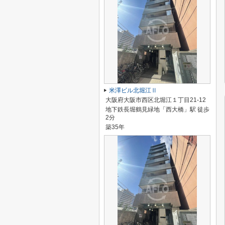
米澤ビル北堀江Ⅱ
大阪府大阪市西区北堀江１丁目21-12
地下鉄長堀鶴見緑地「西大橋」駅 徒歩
2分
築35年