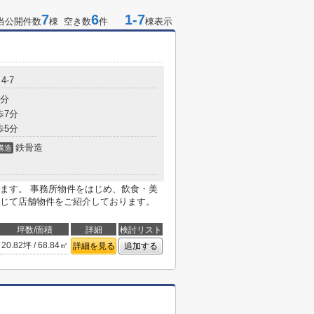
7
6
1-7
当公開件数
棟 空き数
件
棟表示
4-7
5分
歩7分
歩5分
鉄骨造
構造
ます。 事務所物件をはじめ、飲食・美
じて店舗物件をご紹介しております。
坪数/面積
詳細
検討リスト
20.82坪 / 68.84㎡
詳細を見る
追加する