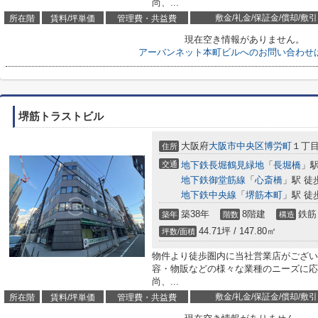
尚、...
敷金/礼金/保証金/償却/敷引
所在階
賃料/坪単価
管理費・共益費
現在空き情報がありません。
アーバンネット本町ビルへのお問い合わせ
堺筋トラストビル
大阪府
大阪市中央区
博労町
１丁目
住所
交通
地下鉄長堀鶴見緑地
「
長堀橋
」駅
地下鉄御堂筋線
「
心斎橋
」駅 徒
地下鉄中央線
「
堺筋本町
」駅 徒
築38年
8階建
鉄筋
築年
階数
構造
44.71坪 / 147.80㎡
坪数/面積
物件より徒歩圏内に当社営業店がござい
容・物販などの様々な業種のニーズに応
尚、...
敷金/礼金/保証金/償却/敷引
所在階
賃料/坪単価
管理費・共益費