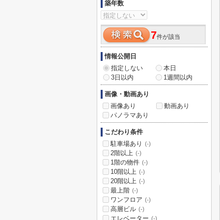
築年数
7
件が該当
情報公開日
指定しない
本日
3日以内
1週間以内
画像・動画あり
画像あり
動画あり
パノラマあり
こだわり条件
駐車場あり
(-)
2階以上
(-)
1階の物件
(-)
10階以上
(-)
20階以上
(-)
最上階
(-)
ワンフロア
(-)
高層ビル
(-)
エレベーター
(-)