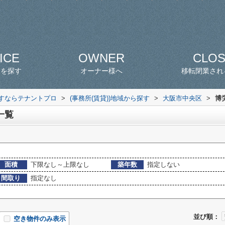
ICE
OWNER
CLO
スを探す
オーナー様へ
移転閉業され
探すならテナントプロ
>
(事務所(賃貸))地域から探す
>
大阪市中央区
>
博
一覧
面積
下限なし～上限なし
築年数
指定しない
間取り
指定なし
並び順：
空き物件のみ表示