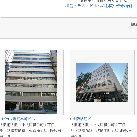
現在空き情報がありません。
堺筋トラストビルへのお問い合わせはこ
該
ピカソ堺筋本町ビル
大阪堺筋ビル
大阪府大阪市中央区博労町１丁目
大阪府大阪市中央区博労町２丁目
地下鉄御堂筋線「心斎橋」駅 徒歩7分
地下鉄堺筋線「堺筋本町」駅 徒歩5分
築38年
築46年