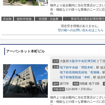
物件より徒歩圏内に当社営業店がござい
容・物販などの様々な業種のニーズに応
尚、...
敷金/礼金/保証金/償却/敷引
所在階
賃料/坪単価
管理費・共益費
現在空き情報がありません。
空の箱へのお問い合わせはこちら
アーバンネット本町ビル
大阪府
大阪市中央区
博労町
２丁目1
住所
交通
地下鉄中央線
「
堺筋本町
」駅 徒
地下鉄長堀鶴見緑地
「
長堀橋
」駅
地下鉄御堂筋線
「
本町
」駅 徒歩
築72年
6階建 地下1階
築年
階数
114.80坪 / 379.50㎡
坪数/面積
物件より徒歩圏内に当社営業店がござい
容・物販などの様々な業種のニーズに応