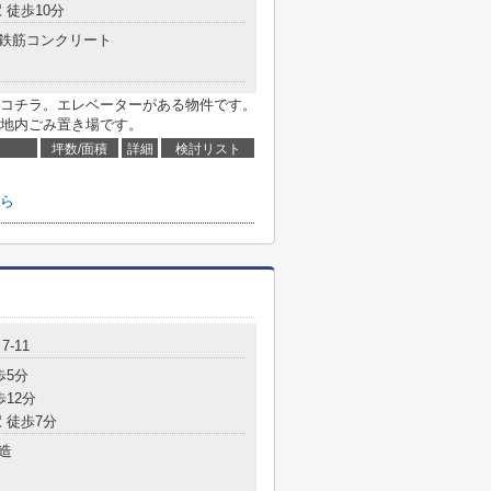
 徒歩10分
鉄筋コンクリート
コチラ。エレベーターがある物件です。
地内ごみ置き場です。
坪数/面積
詳細
検討リスト
ら
-11
歩5分
歩12分
 徒歩7分
造