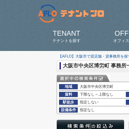
TENANT
OFF
テナントを探す
オフィ
【AFLO】大阪市で貸店舗・貸事務所を
大阪市中央区博労町 事務所
地域
大阪市中央区博労町
賃料
下限なし～上限なし
駅徒歩
指定しない
設備条件
指定なし