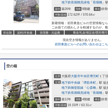
地下鉄長堀鶴見緑地
「
長堀橋
」駅
築26年
8階建
鉄骨
築年
階数
構造
172.62坪 / 570.64㎡
坪数/面積
新着情報：岩田東急ビルの空室情報なら
ごみ捨ての煩わしさを軽減するのが、敷
敷金/礼金/保証金/償却/敷引
所在階
賃料/坪単価
管理費・共益費
現在空き情報がありません。
岩田東急ビルへのお問い合わせはこち
空の箱
大阪府
大阪市中央区
博労町
１丁目7
住所
交通
地下鉄中央線
「
堺筋本町
」駅 徒
地下鉄御堂筋線
「
心斎橋
」駅 徒
地下鉄長堀鶴見緑地
「
長堀橋
」駅
築12年
4階建
鉄骨
築年
階数
構造
19.15坪 / 63.31㎡
坪数/面積