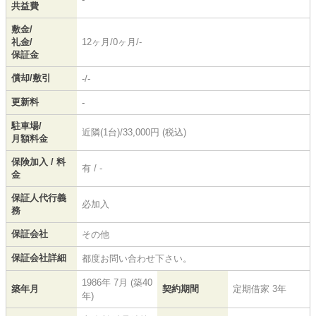
共益費
敷金/
礼金/
12ヶ月/0ヶ月/-
保証金
償却/敷引
-/-
更新料
-
駐車場/
近隣(1台)/33,000円 (税込)
月額料金
保険加入 / 料
有 / -
金
保証人代行義
必加入
務
保証会社
その他
保証会社詳細
都度お問い合わせ下さい。
1986年 7月 (築40
築年月
契約期間
定期借家 3年
年)