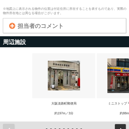
※地図上に表示される物件の位置は付近住所に所在することを表すものであり、実際の
物件所在地とは異なる場合がございます。
担当者のコメント
周辺施設
大阪淡路町郵便局
ミニストップ 
約197m／3分
約88