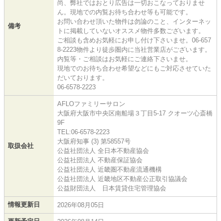
尚、弊社ではおとり広告は一切おこなっておりませ
ん。現地での内覧お待ち合わせ等も可能です。
お問い合わせ頂いた物件は勿論のこと、インターネッ
備考
トに掲載していないオススメ物件多数ございます。
ご相談も含めお気軽にお申し付け下さいませ。06-657
8-2223物件より徒歩圏内に当社営業店がございます。
内覧等・ご相談はお気軽にご連絡下さいませ。
現地でのお待ち合わせ希望などにもご対応させていた
だいております。
06-6578-2223
AFLOファミリーサロン
大阪府大阪市中央区南船場３丁目5-17 クオーツ心斎橋
9F
TEL:06-6578-2223
大阪府知事 (3) 第58557号
取扱会社
公益社団法人 全日本不動産協会
公益社団法人 不動産保証協会
公益社団法人 近畿圏不動産流通機構
公益社団法人 近畿地区不動産公正取引協議会
公益財団法人 日本賃貸住宅管理協会
情報更新日
2026年08月05日