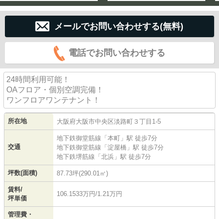
メールでお問い合わせする(無料)
電話でお問い合わせする
24時間利用可能！
OAフロア・個別空調完備！
ワンフロアワンテナント！
所在地
大阪府
大阪市中央区
淡路町
３丁目1-5
地下鉄御堂筋線
「
本町
」駅 徒歩7分
交通
地下鉄御堂筋線
「
淀屋橋
」駅 徒歩7分
地下鉄堺筋線
「
北浜
」駅 徒歩7分
坪数(面積)
87.73坪(290.01㎡)
賃料/
106.1533万円/1.21万円
坪単価
管理費・
-