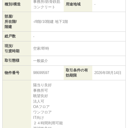
事務所/鉄骨鉄筋
種別/構造
用途地域
-
コンクリート
部屋/
所在階/
-/8階/10階建 地下1階
階建
総戸数
-
現況/
空家/即時
引渡時期
取引態様
一般媒介
取引条件の有
物件番号
98699597
2026年08月14日
効期限
陽当り良好
事務所可
眺望良好
法人可
OAフロア
ワンフロア
IT向け
２４時間利用可能