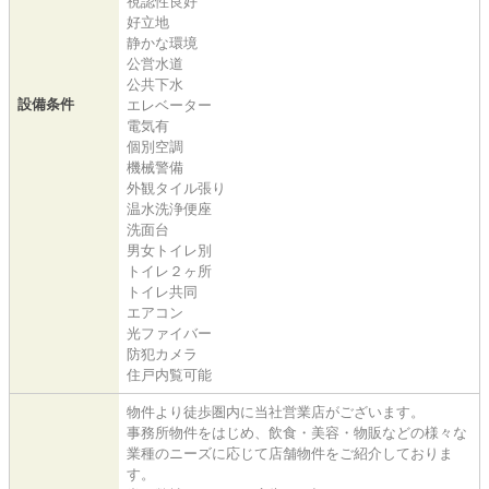
視認性良好
好立地
静かな環境
公営水道
公共下水
設備条件
エレベーター
電気有
個別空調
機械警備
外観タイル張り
温水洗浄便座
洗面台
男女トイレ別
トイレ２ヶ所
トイレ共同
エアコン
光ファイバー
防犯カメラ
住戸内覧可能
物件より徒歩圏内に当社営業店がございます。
事務所物件をはじめ、飲食・美容・物販などの様々な
業種のニーズに応じて店舗物件をご紹介しておりま
す。