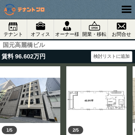
テナント
オフィス
オーナー様
開業・移転
お問合せ
国元高麗橋ビル
賃料
96.602
万円
検討リストに追加
1/5
2/5