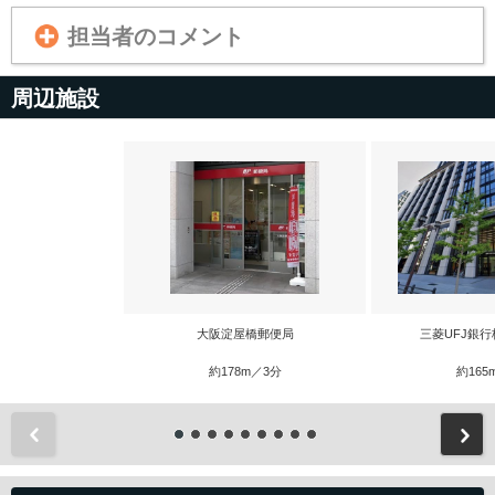
担当者のコメント
周辺施設
大阪淀屋橋郵便局
三菱UFJ銀
約178m／3分
約165
前