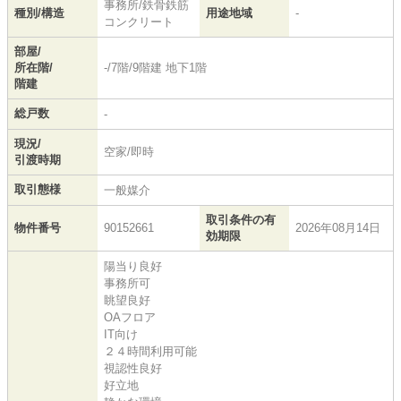
事務所/鉄骨鉄筋
種別/構造
用途地域
-
コンクリート
部屋/
所在階/
-/7階/9階建 地下1階
階建
総戸数
-
現況/
空家/即時
引渡時期
取引態様
一般媒介
取引条件の有
物件番号
90152661
2026年08月14日
効期限
陽当り良好
事務所可
眺望良好
OAフロア
IT向け
２４時間利用可能
視認性良好
好立地