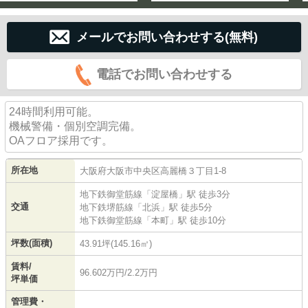
メールでお問い合わせする(無料)
電話でお問い合わせする
24時間利用可能。
機械警備・個別空調完備。
OAフロア採用です。
所在地
大阪府
大阪市中央区
高麗橋
３丁目1-8
地下鉄御堂筋線
「
淀屋橋
」駅 徒歩3分
交通
地下鉄堺筋線
「
北浜
」駅 徒歩5分
地下鉄御堂筋線
「
本町
」駅 徒歩10分
坪数(面積)
43.91坪(145.16㎡)
賃料/
96.602万円/2.2万円
坪単価
管理費・
-