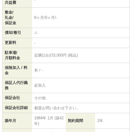
共益費
敷金/
礼金/
8ヶ月/0ヶ月/-
保証金
償却/敷引
-/-
更新料
-
駐車場/
近隣(1台)/33,000円 (税込)
月額料金
保険加入 / 料
有 / -
金
保証人代行義
必加入
務
保証会社
その他
保証会社詳細
都度お問い合わせ下さい。
1984年 1月 (築42
築年月
契約期間
2年
年)