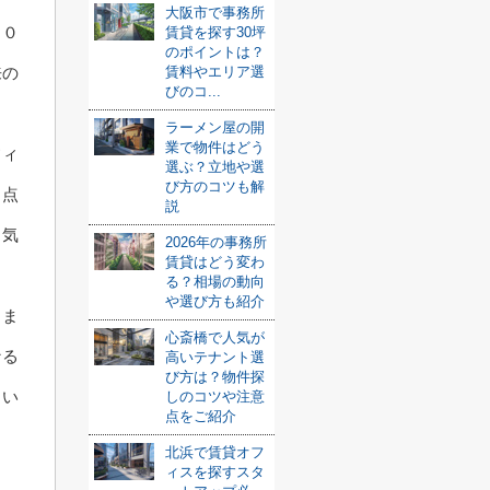
大阪市で事務所
２０
賃貸を探す30坪
のポイントは？
賃料やエリア選
来の
びのコ...
ラーメン屋の開
業で物件はどう
フィ
選ぶ？立地や選
び方のコツも解
る点
説
る気
2026年の事務所
賃貸はどう変わ
る？相場の動向
や選び方も紹介
りま
心斎橋で人気が
なる
高いテナント選
び方は？物件探
とい
しのコツや注意
点をご紹介
北浜で賃貸オフ
ィスを探すスタ