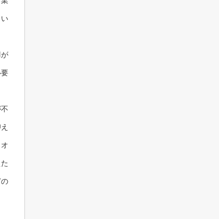
ぐ業
てい
ま
用が
必要
が不
抑え
、オ
えた
どの