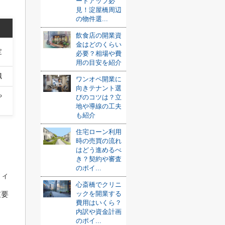
ートアップ必
見！淀屋橋周辺
の物件選...
飲食店の開業資
金はどのくらい
定
必要？相場や費
用の目安を紹介
減
ワンオペ開業に
向きテナント選
や
びのコツは？立
地や導線の工夫
も紹介
住宅ローン利用
時の売買の流れ
はどう進めるべ
き？契約や審査
のポイ...
フィ
心斎橋でクリニ
ックを開業する
重要
費用はいくら？
内訳や資金計画
のポイ...