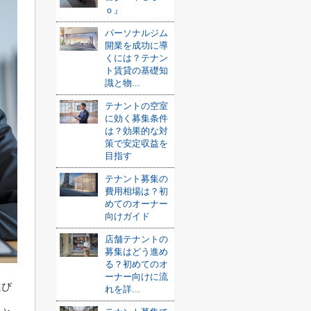
ｏ』
パーソナルジム
開業を成功に導
くには？テナン
ト賃貸の基礎知
識と物...
テナントの空室
に効く募集条件
は？効果的な対
策で安定収益を
目指す
テナント募集の
費用相場は？初
めてのオーナー
向けガイド
店舗テナントの
募集はどう進め
る？初めてのオ
ーナー向けに流
選び
れを詳...