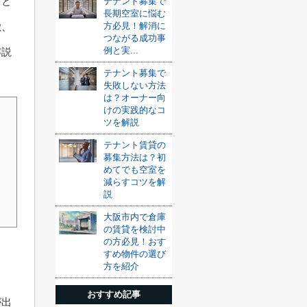
こと
テナント募集で
長期空室に悩む
方必見！解消に
徴、
つながる成功事
例と実...
解説
テナント募集で
失敗しない方法
は？オーナー向
けの実践的なコ
ツを解説
テナント賃貸の
募集方法は？初
めてでも空室を
減らすコツを解
説
大阪市内で倉庫
の賃貸を検討中
の方必見！おす
すめ物件の選び
方を紹介
おすすめ記事
が出