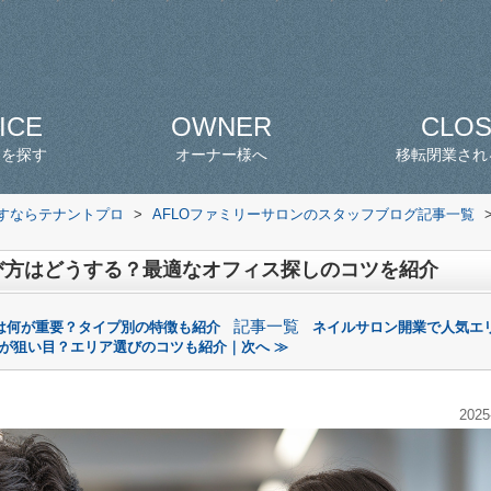
ICE
OWNER
CLO
スを探す
オーナー様へ
移転閉業され
探すならテナントプロ
>
AFLOファミリーサロンのスタッフブログ記事一覧
び方はどうする？最適なオフィス探しのコツを紹介
記事一覧
は何が重要？タイプ別の特徴も紹介
ネイルサロン開業で人気エ
が狙い目？エリア選びのコツも紹介｜次へ ≫
2025