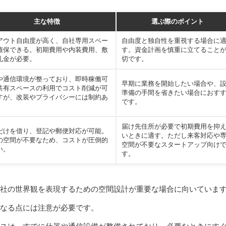
主な特徴
選ぶ際のポイント
アウト自由度が高く、自社専用スペー
自由度と独自性を重視する場合に
確保できる。初期費用や内装費用、敷
す。資金計画を慎重に立てること
礼金が必要。
切です。
や通信環境が整っており、即時稼働可
早期に業務を開始したい場合や、
共有スペースの利用でコスト削減が可
準備の手間を省きたい場合におす
すが、改装やプライバシーには制約あ
です。
届け先住所が必要で初期費用を抑
だけを借り、登記や郵便対応が可能。
いときに適す。ただし来客対応や
の空間が不要なため、コストが圧倒的
空間が不要なスタートアップ向け
い。
す。
社の世界観を表現するための空間設計が重要な場合に向いていま
なる点には注意が必要です。