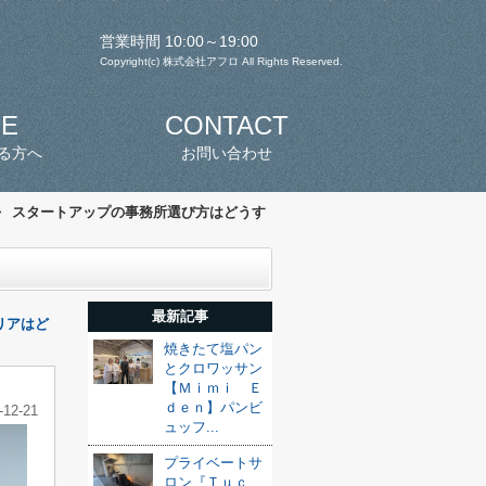
営業時間 10:00～19:00
Copyright(c) 株式会社アフロ All Rights Reserved.
SE
CONTACT
る方へ
お問い合わせ
>
スタートアップの事務所選び方はどうす
最新記事
リアはど
焼きたて塩パン
とクロワッサン
【Ｍｉｍｉ Ｅ
ｄｅｎ】パンビ
-12-21
ュッフ...
プライベートサ
ロン『Ｔｕｃ