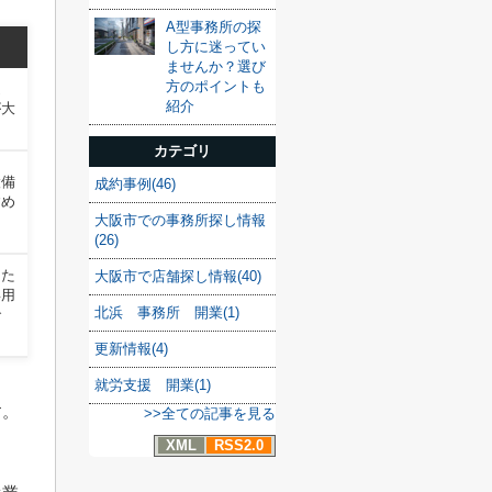
A型事務所の探
し方に迷ってい
ませんか？選び
方のポイントも
適
紹介
が大
カテゴリ
設備
成約事例(46)
すめ
大阪市での事務所探し情報
(26)
えた
大阪市で店舗探し情報(40)
専用
北浜 事務所 開業(1)
で
更新情報(4)
就労支援 開業(1)
す。
>>全ての記事を見る
XML
RSS2.0