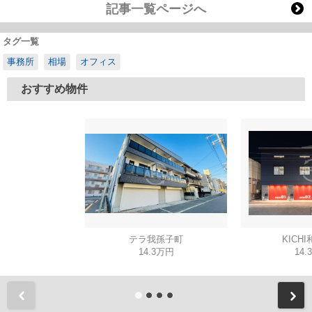
記事一覧ページへ
タグ一覧
事務所
相場
オフィス
おすすめ物件
テラ我孫子町
KICH
14.3万円
14.