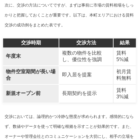
次に、交渉の方法についてですが、まずは事前に市場の賃料相場をしっ
かりと把握しておくことが重要です。以下は、本町エリアにおける賃料
交渉の成功例をまとめた表です。
交渉時期
交渉方法
結果
複数の物件を比較
賃料
年度末
し、優位性を強調
5%減
物件空室期間が長い場
初月賃
即入居を提案
合
料無料
賃料
新規オープン前
長期契約を提示
3%減
交渉においては、論理的かつ冷静な態度が求められます。感情的になら
ず、数値やデータを使って明確な根拠を示すことが効果的です。また、
オーナーや管理会社とのコミュニケーションを大切にし、相手の立場を