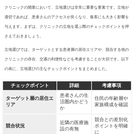
クリニックの開業において、立地選びは非常に重要な要素です。立地が
適切であれば、患者さんのアクセスが良くなり、集客にも大きく影響を
与えます。まずは、クリニックの立地を選ぶ際のチェックポイントを押
さえておきましょう。
立地選びでは、ターゲットとする患者層の居住エリアや、競合する他の
クリニックの存在、交通の利便性などを考慮することが大切です。以下
の表に、立地選びの主なチェックポイントをまとめました。
チェックポイント
詳細
考慮事項
患者さんの生
ターゲット層の居住エ
住民の年齢層や
活圏内かどう
リア
家族構成を確認
か
競合との差別化
近隣の医療施
競合状況
ポイントを明確
設の有無
に