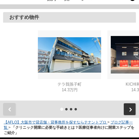
おすすめ物件
テラ我孫子町
KICH
14.3万円
14.
【AFLO】大阪市で貸店舗・貸事務所を探すならテナントプロ
>
ブログ記事一
覧
>
「クリニック開業に必要な手続きとは？医療従事者向けに開業ステップを
ご紹介」