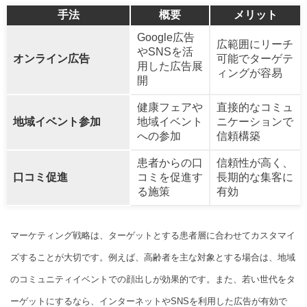
手法
概要
メリット
Google広告
広範囲にリーチ
やSNSを活
オンライン広告
可能でターゲテ
用した広告展
ィングが容易
開
健康フェアや
直接的なコミュ
地域イベント参加
地域イベント
ニケーションで
への参加
信頼構築
患者からの口
信頼性が高く、
口コミ促進
コミを促進す
長期的な集客に
る施策
有効
マーケティング戦略は、ターゲットとする患者層に合わせてカスタマイ
ズすることが大切です。例えば、高齢者を主な対象とする場合は、地域
のコミュニティイベントでの顔出しが効果的です。また、若い世代をタ
ーゲットにするなら、インターネットやSNSを利用した広告が有効で