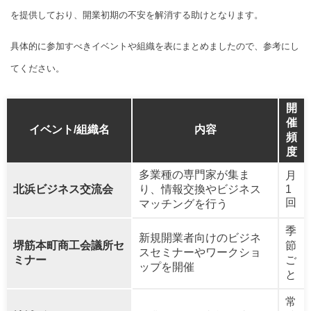
を提供しており、開業初期の不安を解消する助けとなります。
具体的に参加すべきイベントや組織を表にまとめましたので、参考にし
てください。
開
催
イベント/組織名
内容
頻
度
多業種の専門家が集ま
月
北浜ビジネス交流会
り、情報交換やビジネス
1
回
マッチングを行う
季
新規開業者向けのビジネ
堺筋本町商工会議所セ
節
スセミナーやワークショ
ミナー
ご
ップを開催
と
常