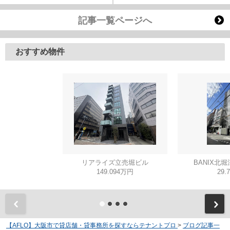
記事一覧ページへ
おすすめ物件
リアライズ立売堀ビル
BANIX北堀
149.094万円
29.
【AFLO】大阪市で貸店舗・貸事務所を探すならテナントプロ
>
ブログ記事一