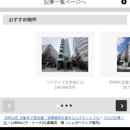
記事一覧ページへ
おすすめ物件
リアライズ立売堀ビル
BANIX北堀
149.094万円
29.
【AFLO】大阪市で貸店舗・貸事務所を探すならテナントプロ
>
ブログ記事一
覧
>
LaMina [ラ・ミーナ]心斎橋店 様（シュガーリング脱毛）