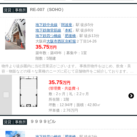
RE-007（SOHO）
賃貸｜事務所
地下鉄中央線
「
阿波座
」駅 徒歩5分
地下鉄御堂筋線
「
本町
」駅 徒歩8分
地下鉄四つ橋線
「
肥後橋
」駅 徒歩13分
大阪府
大阪市西区
京町堀
２丁目14-26
35.75
万円
築年数：築49年 ｜募集中：
1室
階数：5階建
物件より徒歩圏内に当社営業店がございます。 事務所物件をはじめ、飲食・美
容・物販などの様々な業種のニーズに応じて店舗物件をご紹介しております。
尚、弊社ではおとり広告は一切...
35.75
万
円
(管理費・共益費 -)
敷：2ヶ月｜礼：2.2ヶ月
所在階：1階
坪数：12.94坪｜面積：42.80㎡
坪単価：
2.76
万円
９９９９ビル
賃貸｜事務所
地下鉄四つ橋線
「
肥後橋
」駅 徒歩2分