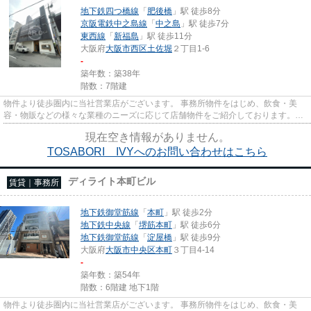
地下鉄四つ橋線
「
肥後橋
」駅 徒歩8分
京阪電鉄中之島線
「
中之島
」駅 徒歩7分
東西線
「
新福島
」駅 徒歩11分
大阪府
大阪市西区
土佐堀
２丁目1-6
-
築年数：築38年
階数：7階建
物件より徒歩圏内に当社営業店がございます。 事務所物件をはじめ、飲食・美
容・物販などの様々な業種のニーズに応じて店舗物件をご紹介しております。
尚、弊社ではおとり広告は一切...
現在空き情報がありません。
TOSABORI IVYへのお問い合わせはこちら
ディライト本町ビル
賃貸｜事務所
地下鉄御堂筋線
「
本町
」駅 徒歩2分
地下鉄中央線
「
堺筋本町
」駅 徒歩6分
地下鉄御堂筋線
「
淀屋橋
」駅 徒歩9分
大阪府
大阪市中央区
本町
３丁目4-14
-
築年数：築54年
階数：6階建 地下1階
物件より徒歩圏内に当社営業店がございます。 事務所物件をはじめ、飲食・美