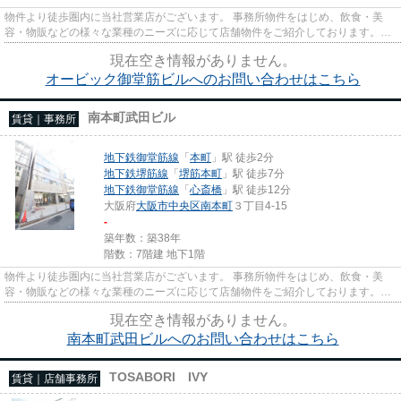
物件より徒歩圏内に当社営業店がございます。 事務所物件をはじめ、飲食・美
容・物販などの様々な業種のニーズに応じて店舗物件をご紹介しております。
尚、弊社ではおとり広告は一切...
現在空き情報がありません。
オービック御堂筋ビルへのお問い合わせはこちら
南本町武田ビル
賃貸｜事務所
地下鉄御堂筋線
「
本町
」駅 徒歩2分
地下鉄堺筋線
「
堺筋本町
」駅 徒歩7分
地下鉄御堂筋線
「
心斎橋
」駅 徒歩12分
大阪府
大阪市中央区
南本町
３丁目4-15
-
築年数：築38年
階数：7階建 地下1階
物件より徒歩圏内に当社営業店がございます。 事務所物件をはじめ、飲食・美
容・物販などの様々な業種のニーズに応じて店舗物件をご紹介しております。
尚、弊社ではおとり広告は一切...
現在空き情報がありません。
南本町武田ビルへのお問い合わせはこちら
TOSABORI IVY
賃貸｜店舗事務所