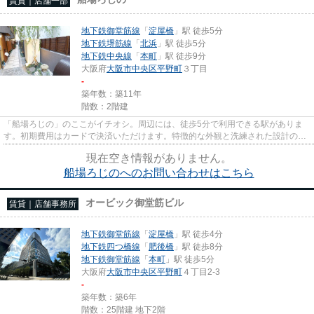
賃貸｜店舗一部
地下鉄御堂筋線
「
淀屋橋
」駅 徒歩5分
地下鉄堺筋線
「
北浜
」駅 徒歩5分
地下鉄中央線
「
本町
」駅 徒歩9分
大阪府
大阪市中央区
平野町
３丁目
-
築年数：築11年
階数：2階建
「船場ろじの」のここがイチオシ。周辺には、徒歩5分で利用できる駅がありま
す。初期費用はカードで決済いただけます。特徴的な外観と洗練された設計の内
装を持つデザイナーズ。
現在空き情報がありません。
船場ろじのへのお問い合わせはこちら
オービック御堂筋ビル
賃貸｜店舗事務所
地下鉄御堂筋線
「
淀屋橋
」駅 徒歩4分
地下鉄四つ橋線
「
肥後橋
」駅 徒歩8分
地下鉄御堂筋線
「
本町
」駅 徒歩5分
大阪府
大阪市中央区
平野町
４丁目2-3
-
築年数：築6年
階数：25階建 地下2階