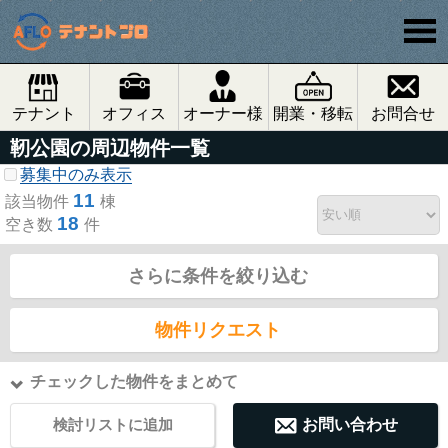
テナント
オフィス
オーナー様
開業・移転
お問合せ
靭公園の周辺物件一覧
募集中のみ表示
11
該当物件
棟
18
空き数
件
さらに条件を絞り込む
物件リクエスト
チェックした物件をまとめて
検討リストに追加
お問い合わせ