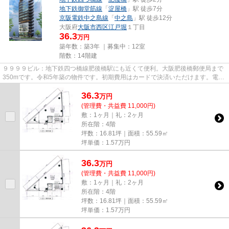
地下鉄御堂筋線
「
淀屋橋
」駅 徒歩7分
京阪電鉄中之島線
「
中之島
」駅 徒歩12分
大阪府
大阪市西区
江戸堀
１丁目
36.3
万円
築年数：築3年 ｜募集中：
12室
階数：14階建
９９９９ビル：地下鉄四つ橋線肥後橋駅にも近くて便利。大阪肥後橋郵便局まで
350mです。令和5年築の物件です。初期費用はカードで決済いただけます。電車
をよく利用する方にもピッタリ...
36.3
万
円
(管理費・共益費 11,000円)
敷：1ヶ月｜礼：2ヶ月
所在階：4階
坪数：16.81坪｜面積：55.59㎡
坪単価：
1.57
万円
36.3
万
円
(管理費・共益費 11,000円)
敷：1ヶ月｜礼：2ヶ月
所在階：4階
坪数：16.81坪｜面積：55.59㎡
坪単価：
1.57
万円