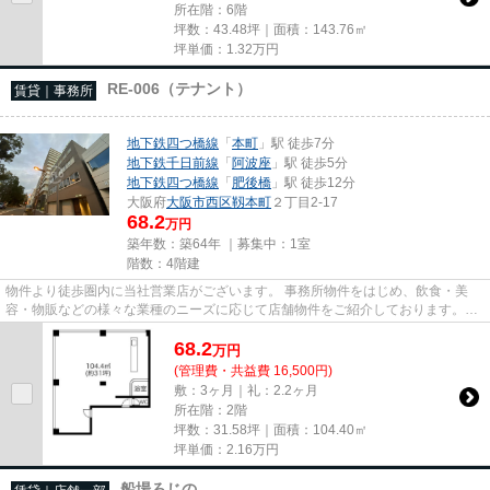
所在階：6階
坪数：43.48坪｜面積：143.76㎡
坪単価：
1.32
万円
RE-006（テナント）
賃貸｜事務所
地下鉄四つ橋線
「
本町
」駅 徒歩7分
地下鉄千日前線
「
阿波座
」駅 徒歩5分
地下鉄四つ橋線
「
肥後橋
」駅 徒歩12分
大阪府
大阪市西区
靱本町
２丁目2-17
68.2
万円
築年数：築64年 ｜募集中：
1室
階数：4階建
物件より徒歩圏内に当社営業店がございます。 事務所物件をはじめ、飲食・美
容・物販などの様々な業種のニーズに応じて店舗物件をご紹介しております。
尚、弊社ではおとり広告は一切...
68.2
万
円
(管理費・共益費 16,500円)
敷：3ヶ月｜礼：2.2ヶ月
所在階：2階
坪数：31.58坪｜面積：104.40㎡
坪単価：
2.16
万円
船場ろじの