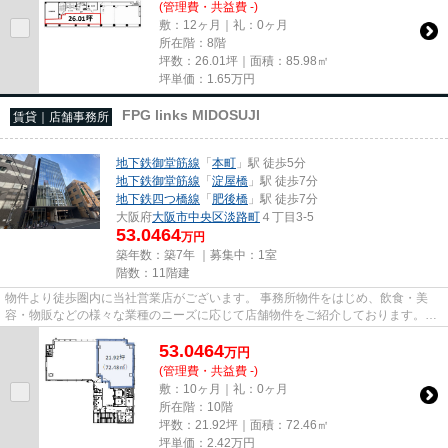
(管理費・共益費 -)
敷：12ヶ月｜礼：0ヶ月
所在階：8階
坪数：26.01坪｜面積：85.98㎡
坪単価：
1.65
万円
FPG links MIDOSUJI
賃貸｜店舗事務所
地下鉄御堂筋線
「
本町
」駅 徒歩5分
地下鉄御堂筋線
「
淀屋橋
」駅 徒歩7分
地下鉄四つ橋線
「
肥後橋
」駅 徒歩7分
大阪府
大阪市中央区
淡路町
４丁目3-5
53.0464
万円
築年数：築7年 ｜募集中：
1室
階数：11階建
物件より徒歩圏内に当社営業店がございます。 事務所物件をはじめ、飲食・美
容・物販などの様々な業種のニーズに応じて店舗物件をご紹介しております。
尚、弊社ではおとり広告は一切...
53.0464
万
円
(管理費・共益費 -)
敷：10ヶ月｜礼：0ヶ月
所在階：10階
坪数：21.92坪｜面積：72.46㎡
坪単価：
2.42
万円