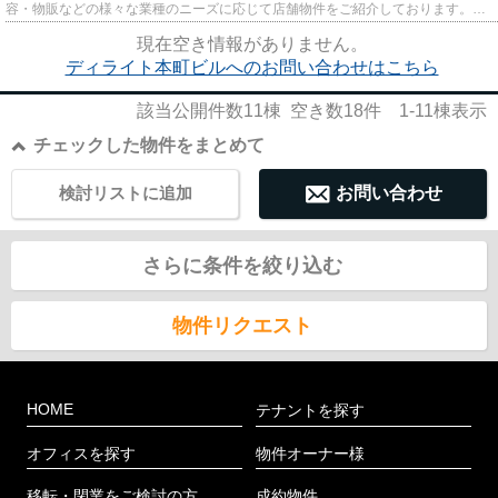
容・物販などの様々な業種のニーズに応じて店舗物件をご紹介しております。
尚、弊社ではおとり広告は一切...
現在空き情報がありません。
ディライト本町ビルへのお問い合わせはこちら
該当公開件数
11
棟 空き数
18
件
1-11
棟表示
チェックした物件をまとめて
検討リストに追加
お問い合わせ
さらに条件を絞り込む
物件リクエスト
HOME
テナントを探す
オフィスを探す
物件オーナー様
移転・閉業をご検討の方
成約物件