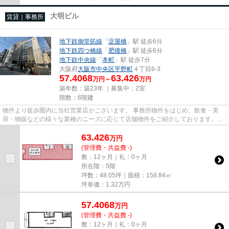
大明ビル
賃貸｜事務所
地下鉄御堂筋線
「
淀屋橋
」駅 徒歩6分
地下鉄四つ橋線
「
肥後橋
」駅 徒歩6分
地下鉄中央線
「
本町
」駅 徒歩7分
大阪府
大阪市中央区
平野町
４丁目6-3
57.4068
63.426
万円～
万円
築年数：築23年 ｜募集中：
2室
階数：6階建
物件より徒歩圏内に当社営業店がございます。 事務所物件をはじめ、飲食・美
容・物販などの様々な業種のニーズに応じて店舗物件をご紹介しております。
尚、弊社ではおとり広告は一切...
63.426
万
円
(管理費・共益費 -)
敷：12ヶ月｜礼：0ヶ月
所在階：5階
坪数：48.05坪｜面積：158.84㎡
坪単価：
1.32
万円
57.4068
万
円
(管理費・共益費 -)
敷：12ヶ月｜礼：0ヶ月