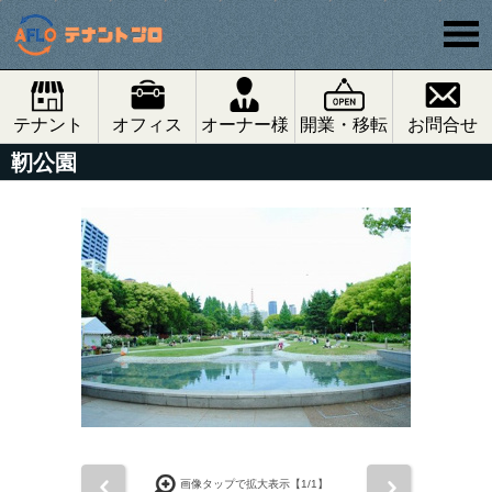
テナント
オフィス
オーナー様
開業・移転
お問合せ
靭公園
前
次
画像タップで拡大表示【
1
/1】