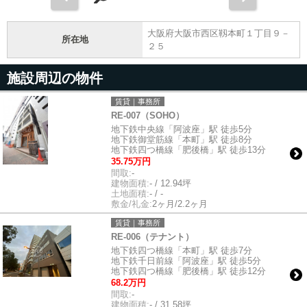
大阪府大阪市西区靱本町１丁目９－
所在地
２５
施設周辺の物件
賃貸｜事務所
RE-007（SOHO）
地下鉄中央線「阿波座」駅 徒歩5分
地下鉄御堂筋線「本町」駅 徒歩8分
地下鉄四つ橋線「肥後橋」駅 徒歩13分
35.75万円
間取:
-
建物面積:
- / 12.94坪
土地面積:
- / -
敷金/礼金:
2ヶ月/2.2ヶ月
賃貸｜事務所
RE-006（テナント）
地下鉄四つ橋線「本町」駅 徒歩7分
地下鉄千日前線「阿波座」駅 徒歩5分
地下鉄四つ橋線「肥後橋」駅 徒歩12分
68.2万円
間取:
-
建物面積:
- / 31.58坪