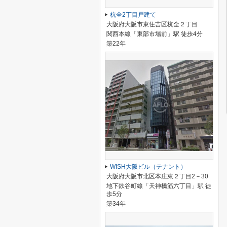
杭全2丁目戸建て
大阪府大阪市東住吉区杭全２丁目
関西本線「東部市場前」駅 徒歩4分
築22年
WISH大阪ビル（テナント）
大阪府大阪市北区本庄東２丁目2－30
地下鉄谷町線「天神橋筋六丁目」駅 徒
歩5分
築34年