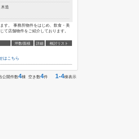
木造
ます。 事務所物件をはじめ、飲食・美
じて店舗物件をご紹介しております。
坪数/面積
詳細
検討リスト
せはこちら
4
4
1-4
当公開件数
棟 空き数
件
棟表示