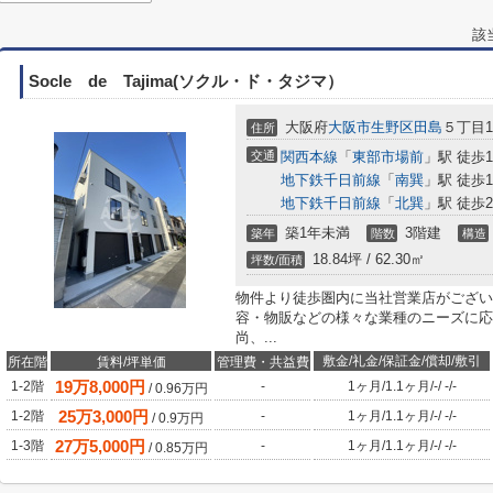
該
Socle de Tajima(ソクル・ド・タジマ）
大阪府
大阪市生野区
田島
５丁目15
住所
交通
関西本線
「
東部市場前
」駅 徒歩1
地下鉄千日前線
「
南巽
」駅 徒歩1
地下鉄千日前線
「
北巽
」駅 徒歩2
築1年未満
3階建
築年
階数
構造
18.84坪 / 62.30㎡
坪数/面積
物件より徒歩圏内に当社営業店がござい
容・物販などの様々な業種のニーズに応
尚、...
敷金/礼金/保証金/償却/敷引
所在階
賃料/坪単価
管理費・共益費
19
万
8,000
円
1-2階
-
1ヶ月
/
1.1ヶ月
/
-
/
-
/
-
/
0.96
万円
25
万
3,000
円
1-2階
-
1ヶ月
/
1.1ヶ月
/
-
/
-
/
-
/
0.9
万円
27
万
5,000
円
1-3階
-
1ヶ月
/
1.1ヶ月
/
-
/
-
/
-
/
0.85
万円