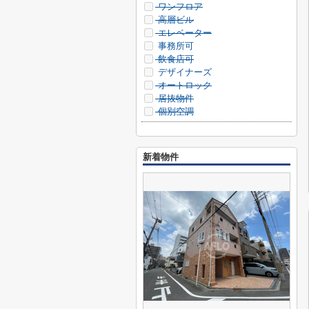
ワンフロア
高層ビル
エレベーター
事務所可
飲食店可
デザイナーズ
オートロック
居抜物件
個別空調
新着物件