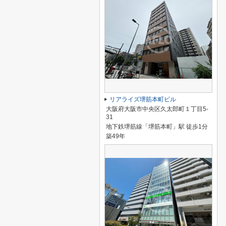
リアライズ堺筋本町ビル
大阪府大阪市中央区久太郎町１丁目5-
31
地下鉄堺筋線「堺筋本町」駅 徒歩1分
築49年