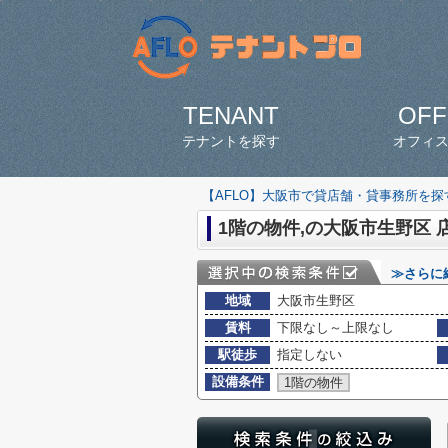
TENANT
OFF
テナントを探す
オフィ
【AFLO】大阪市で貸店舗・貸事務所を
1階の物件,の大阪市生野区 
≫さらに
地域
大阪市生野区
賃料
下限なし～上限なし
駅徒歩
指定しない
設備条件
1階の物件