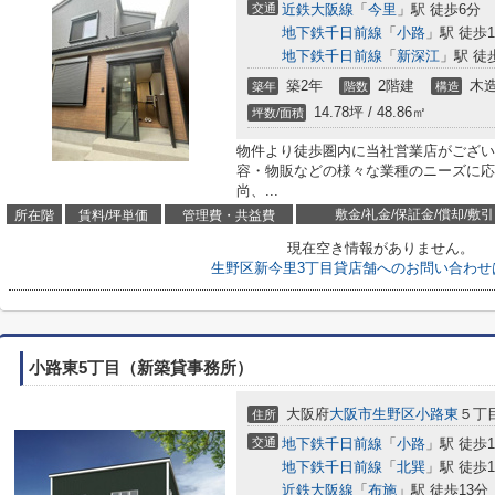
交通
近鉄大阪線
「
今里
」駅 徒歩6分
地下鉄千日前線
「
小路
」駅 徒歩1
地下鉄千日前線
「
新深江
」駅 徒
築2年
2階建
木
築年
階数
構造
14.78坪 / 48.86㎡
坪数/面積
物件より徒歩圏内に当社営業店がござい
容・物販などの様々な業種のニーズに応
尚、...
敷金/礼金/保証金/償却/敷引
所在階
賃料/坪単価
管理費・共益費
現在空き情報がありません。
生野区新今里3丁目貸店舗へのお問い合わせ
小路東5丁目（新築貸事務所）
大阪府
大阪市生野区
小路東
５丁目
住所
交通
地下鉄千日前線
「
小路
」駅 徒歩1
地下鉄千日前線
「
北巽
」駅 徒歩1
近鉄大阪線
「
布施
」駅 徒歩13分