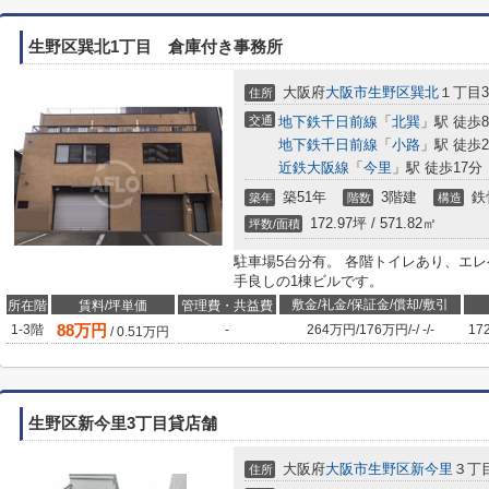
生野区巽北1丁目 倉庫付き事務所
大阪府
大阪市生野区
巽北
１丁目30
住所
交通
地下鉄千日前線
「
北巽
」駅 徒歩
地下鉄千日前線
「
小路
」駅 徒歩2
近鉄大阪線
「
今里
」駅 徒歩17分
築51年
3階建
鉄
築年
階数
構造
172.97坪 / 571.82㎡
坪数/面積
駐車場5台分有。 各階トイレあり、エ
手良しの1棟ビルです。
敷金/礼金/保証金/償却/敷引
所在階
賃料/坪単価
管理費・共益費
88
万円
1-3階
-
264万円
/
176万円
/
-
/
-
/
-
17
/
0.51
万円
生野区新今里3丁目貸店舗
大阪府
大阪市生野区
新今里
３丁目
住所