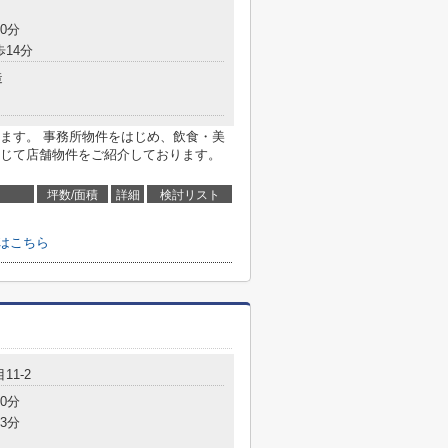
0分
歩14分
造
ます。 事務所物件をはじめ、飲食・美
じて店舗物件をご紹介しております。
坪数/面積
詳細
検討リスト
はこちら
11-2
0分
3分