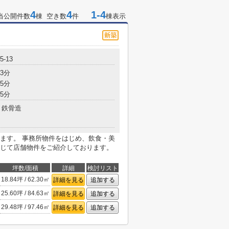
4
4
1-4
当公開件数
棟 空き数
件
棟表示
-13
3分
5分
5分
鉄骨造
ます。 事務所物件をはじめ、飲食・美
じて店舗物件をご紹介しております。
坪数/面積
詳細
検討リスト
18.84坪 / 62.30㎡
詳細を見る
追加する
25.60坪 / 84.63㎡
詳細を見る
追加する
29.48坪 / 97.46㎡
詳細を見る
追加する