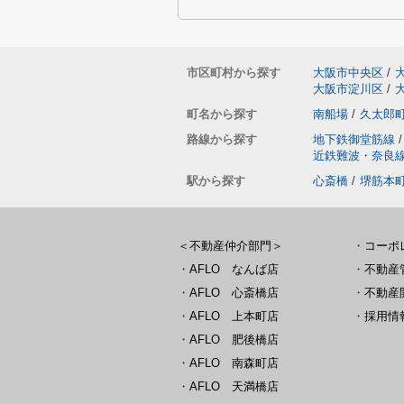
市区町村から探す
大阪市中央区
/
大阪市淀川区
/
町名から探す
南船場
/
久太郎
路線から探す
地下鉄御堂筋線
/
近鉄難波・奈良
駅から探す
心斎橋
/
堺筋本
＜不動産仲介部門＞
・
コーポ
・
AFLO なんば店
・
不動産
・
AFLO 心斎橋店
・
不動産
・
AFLO 上本町店
・
採用情
・
AFLO 肥後橋店
・
AFLO 南森町店
・
AFLO 天満橋店