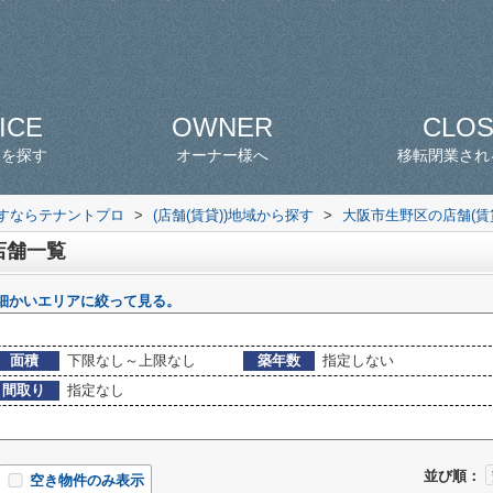
ICE
OWNER
CLO
スを探す
オーナー様へ
移転閉業され
探すならテナントプロ
>
(店舗(賃貸))地域から探す
>
大阪市生野区の店舗(賃
店舗一覧
細かいエリアに絞って見る。
面積
下限なし～上限なし
築年数
指定しない
間取り
指定なし
並び順：
空き物件のみ表示