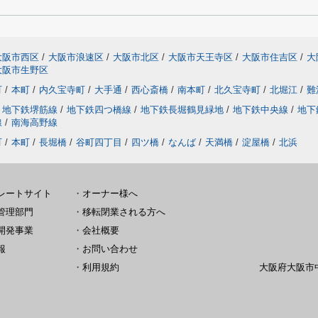
大阪市西区
/
大阪市浪速区
/
大阪市北区
/
大阪市天王寺区
/
大阪市住吉区
/
大
大阪市生野区
町
/
本町
/
内久宝寺町
/
大手通
/
西心斎橋
/
南本町
/
北久宝寺町
/
北堀江
/
難
地下鉄堺筋線
/
地下鉄四つ橋線
/
地下鉄長堀鶴見緑地
/
地下鉄中央線
/
地下
線
/
南海高野線
町
/
本町
/
長堀橋
/
谷町四丁目
/
四ツ橋
/
なんば
/
天満橋
/
淀屋橋
/
北浜
レートサイト
・
オーナー様へ
管理部門
・
移転閉業される方へ
開発事業
・
会社概要
報
・
お問い合わせ
・
利用規約
大阪府大阪市中