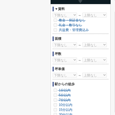
▼賃料
～
敷金・保証金なし
礼金・敷引なし
共益費・管理費込み
面積
～
坪数
～
坪単価
～
駅からの徒歩
1分以内
5分以内
7分以内
10分以内
15分以内
20分以内