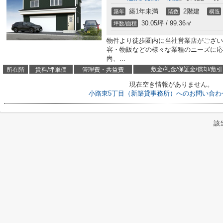
築1年未満
2階建
築年
階数
構造
30.05坪 / 99.36㎡
坪数/面積
物件より徒歩圏内に当社営業店がござい
容・物販などの様々な業種のニーズに応
尚、...
敷金/礼金/保証金/償却/敷引
所在階
賃料/坪単価
管理費・共益費
現在空き情報がありません。
小路東5丁目（新築貸事務所）へのお問い合わ
該