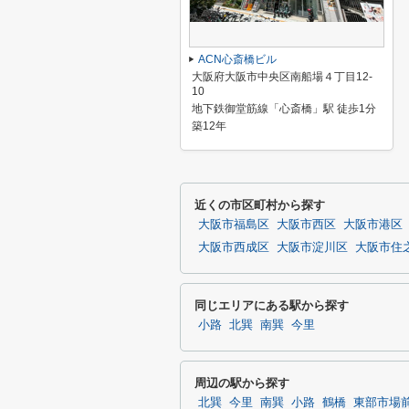
ACN心斎橋ビル
大阪府大阪市中央区南船場４丁目12-
10
地下鉄御堂筋線「心斎橋」駅 徒歩1分
築12年
近くの市区町村から探す
大阪市福島区
大阪市西区
大阪市港区
大阪市西成区
大阪市淀川区
大阪市住
同じエリアにある駅から探す
小路
北巽
南巽
今里
周辺の駅から探す
北巽
今里
南巽
小路
鶴橋
東部市場