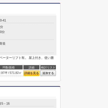
-41
8分
0分
骨造
レベーターリフト有。 屋上付き、使い勝
坪数/面積
詳細
検討リスト
2.97坪 / 571.82㎡
詳細を見る
追加する
5－16