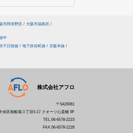
阪市阿倍野区
/
大阪市福島区
/
波中
鉄千日前線
/
地下鉄谷町線
/
京阪本線
/
株式会社アフロ
〒5420081
央区南船場３丁目5-17 クオーツ心斎橋 9F
TEL:
06-6578-2223
FAX:06-6578-2228