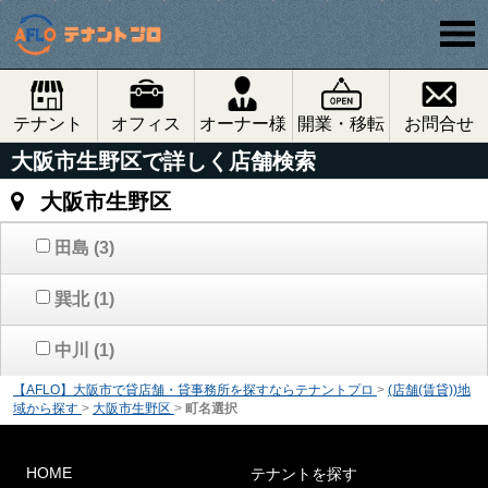
テナント
オフィス
オーナー様
開業・移転
お問合せ
大阪市生野区で詳しく店舗検索
大阪市生野区
田島
(3)
巽北
(1)
中川
(1)
【AFLO】大阪市で貸店舗・貸事務所を探すならテナントプロ
>
(店舗(賃貸))地
域から探す
>
大阪市生野区
>
町名選択
HOME
テナントを探す