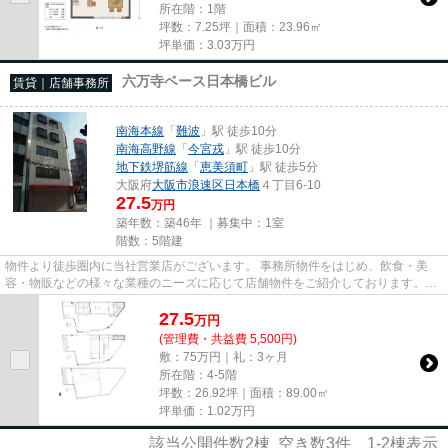
所在階：1階
坪数：7.25坪｜面積：23.96㎡
坪単価：
3.03
万円
六万寺ベース日本橋ビル
賃貸｜店舗事務所
南海本線
「
難波
」駅 徒歩10分
南海高野線
「
今宮戎
」駅 徒歩10分
地下鉄堺筋線
「
恵美須町
」駅 徒歩5分
大阪府
大阪市浪速区
日本橋
４丁目6-10
27.5
万円
築年数：築46年 ｜募集中：
1室
階数：5階建
物件より徒歩圏内に当社営業店がございます。 事務所物件をはじめ、飲食・美
容・物販などの様々な業種のニーズに応じて店舗物件をご紹介しております。
尚、弊社ではおとり広告は一切...
27.5
万
円
(管理費・共益費 5,500円)
敷：75万円｜礼：3ヶ月
所在階：4-5階
坪数：26.92坪｜面積：89.00㎡
坪単価：
1.02
万円
該当公開件数
2
棟 空き数
3
件
1-2
棟表示