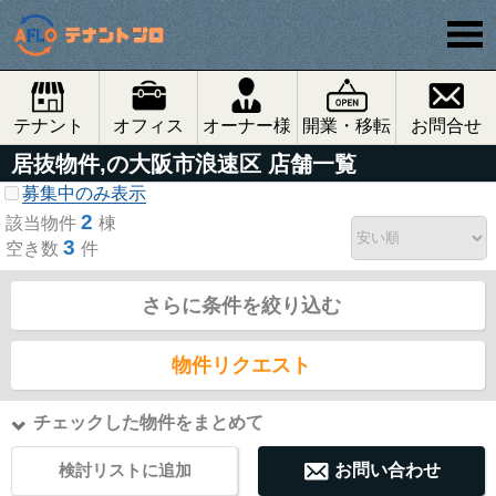
テナント
オフィス
オーナー様
開業・移転
お問合せ
居抜物件,の大阪市浪速区 店舗一覧
募集中のみ表示
2
該当物件
棟
3
空き数
件
さらに条件を絞り込む
物件リクエスト
チェックした物件をまとめて
検討リストに追加
お問い合わせ