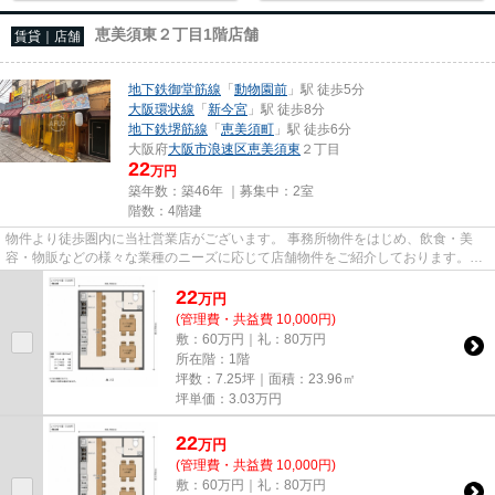
恵美須東２丁目1階店舗
賃貸｜店舗
地下鉄御堂筋線
「
動物園前
」駅 徒歩5分
大阪環状線
「
新今宮
」駅 徒歩8分
地下鉄堺筋線
「
恵美須町
」駅 徒歩6分
大阪府
大阪市浪速区
恵美須東
２丁目
22
万円
築年数：築46年 ｜募集中：
2室
階数：4階建
物件より徒歩圏内に当社営業店がございます。 事務所物件をはじめ、飲食・美
容・物販などの様々な業種のニーズに応じて店舗物件をご紹介しております。
尚、弊社ではおとり広告は一切...
22
万
円
(管理費・共益費 10,000円)
敷：60万円｜礼：80万円
所在階：1階
坪数：7.25坪｜面積：23.96㎡
坪単価：
3.03
万円
22
万
円
(管理費・共益費 10,000円)
敷：60万円｜礼：80万円