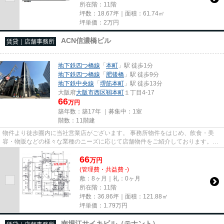
所在階：11階
坪数：18.67坪｜面積：61.74㎡
坪単価：
2
万円
ACN信濃橋ビル
賃貸｜店舗事務所
地下鉄四つ橋線
「
本町
」駅 徒歩1分
地下鉄四つ橋線
「
肥後橋
」駅 徒歩9分
地下鉄中央線
「
堺筋本町
」駅 徒歩13分
大阪府
大阪市西区
靱本町
１丁目4-17
66
万円
築年数：築17年 ｜募集中：
1室
階数：11階建
物件より徒歩圏内に当社営業店がございます。 事務所物件をはじめ、飲食・美
容・物販などの様々な業種のニーズに応じて店舗物件をご紹介しております。
尚、弊社ではおとり広告は一切...
66
万
円
(管理費・共益費 -)
敷：8ヶ月｜礼：0ヶ月
所在階：11階
坪数：36.86坪｜面積：121.88㎡
坪単価：
1.79
万円
南堀江サイキビル（テナント）