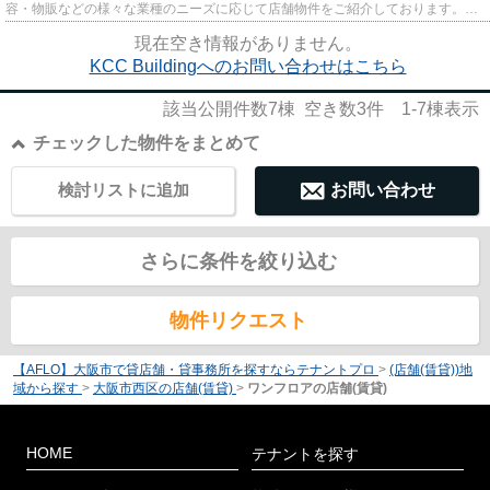
容・物販などの様々な業種のニーズに応じて店舗物件をご紹介しております。
尚、弊社ではおとり広告は一切...
現在空き情報がありません。
KCC Buildingへのお問い合わせはこちら
該当公開件数
7
棟 空き数
3
件
1-7
棟表示
チェックした物件をまとめて
検討リストに追加
お問い合わせ
さらに条件を絞り込む
物件リクエスト
【AFLO】大阪市で貸店舗・貸事務所を探すならテナントプロ
>
(店舗(賃貸))地
域から探す
>
大阪市西区の店舗(賃貸)
>
ワンフロアの店舗(賃貸)
HOME
テナントを探す