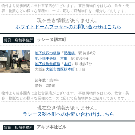
物件より徒歩圏内に当社営業店がございます。 事務所物件をはじめ、飲食・美
容・物販などの様々な業種のニーズに応じて店舗物件をご紹介しております。
尚、弊社ではおとり広告は一切...
現在空き情報がありません。
ホワイトドームプラザへのお問い合わせはこちら
ラシーヌ靱本町
賃貸｜店舗事務所
地下鉄四つ橋線
「
肥後橋
」駅 徒歩6分
地下鉄中央線
「
本町
」駅 徒歩4分
地下鉄御堂筋線
「
本町
」駅 徒歩7分
大阪府
大阪市西区
靱本町
１丁目
-
築年数：築3年
階数：2階建
物件より徒歩圏内に当社営業店がございます。 事務所物件をはじめ、飲食・美
容・物販などの様々な業種のニーズに応じて店舗物件をご紹介しております。
尚、弊社ではおとり広告は一切...
現在空き情報がありません。
ラシーヌ靱本町へのお問い合わせはこちら
アキツ本社ビル
賃貸｜店舗事務所