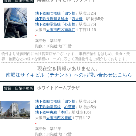
賃貸｜店舗事務所
地下鉄四つ橋線
「
四ツ橋
」駅 徒歩2分
地下鉄長堀鶴見緑地
「
西大橋
」駅 徒歩5分
地下鉄御堂筋線
「
心斎橋
」駅 徒歩7分
大阪府
大阪市西区
南堀江
１丁目11-15
-
築年数：築25年
階数：10階建 地下1階
物件より徒歩圏内に当社営業店がございます。 事務所物件をはじめ、飲食・美
容・物販などの様々な業種のニーズに応じて店舗物件をご紹介しております。
尚、弊社ではおとり広告は一切...
現在空き情報がありません。
南堀江サイキビル（テナント）へのお問い合わせはこちら
ホワイトドームプラザ
賃貸｜店舗事務所
地下鉄四つ橋線
「
四ツ橋
」駅 徒歩1分
地下鉄御堂筋線
「
心斎橋
」駅 徒歩5分
地下鉄中央線
「
本町
」駅 徒歩10分
大阪府
大阪市西区
新町
１丁目4-12
-
築年数：築24年
階数：13階建 地下2階