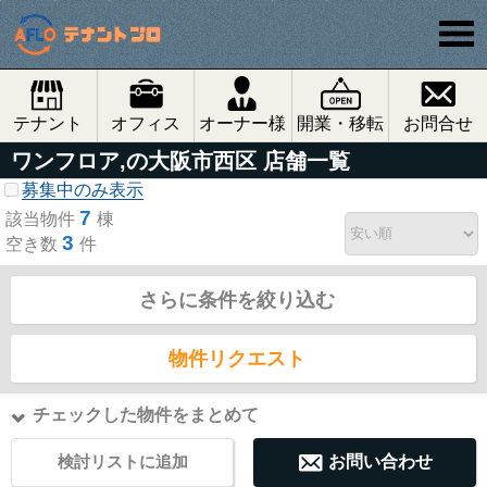
テナント
オフィス
オーナー様
開業・移転
お問合せ
ワンフロア,の大阪市西区 店舗一覧
募集中のみ表示
7
該当物件
棟
3
空き数
件
さらに条件を絞り込む
物件リクエスト
チェックした物件をまとめて
検討リストに追加
お問い合わせ