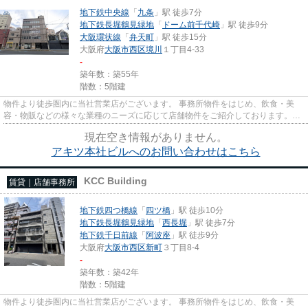
地下鉄中央線
「
九条
」駅 徒歩7分
地下鉄長堀鶴見緑地
「
ドーム前千代崎
」駅 徒歩9分
大阪環状線
「
弁天町
」駅 徒歩15分
大阪府
大阪市西区
境川
１丁目4-33
-
築年数：築55年
階数：5階建
物件より徒歩圏内に当社営業店がございます。 事務所物件をはじめ、飲食・美
容・物販などの様々な業種のニーズに応じて店舗物件をご紹介しております。
尚、弊社ではおとり広告は一切...
現在空き情報がありません。
アキツ本社ビルへのお問い合わせはこちら
KCC Building
賃貸｜店舗事務所
地下鉄四つ橋線
「
四ツ橋
」駅 徒歩10分
地下鉄長堀鶴見緑地
「
西長堀
」駅 徒歩7分
地下鉄千日前線
「
阿波座
」駅 徒歩9分
大阪府
大阪市西区
新町
３丁目8-4
-
築年数：築42年
階数：5階建
物件より徒歩圏内に当社営業店がございます。 事務所物件をはじめ、飲食・美