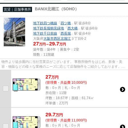
BANIX北堀江（SOHO）
賃貸｜店舗事務所
地下鉄四つ橋線
「
四ツ橋
」駅 徒歩8分
地下鉄長堀鶴見緑地
「
西大橋
」駅 徒歩6分
地下鉄千日前線
「
西長堀
」駅 徒歩4分
大阪府
大阪市西区
北堀江
３丁目6-2
27
29.7
万円～
万円
築年数：築4年 ｜募集中：
2室
階数：11階建
物件より徒歩圏内に当社営業店がございます。 事務所物件をはじめ、飲食・美
容・物販などの様々な業種のニーズに応じて店舗物件をご紹介しております。
尚、弊社ではおとり広告は一切...
27
万
円
(管理費・共益費 10,000円)
敷：0ヶ月｜礼：0ヶ月
所在階：11階
坪数：18.67坪｜面積：61.74㎡
坪単価：
2
万円
29.7
万
円
(管理費・共益費 11,000円)
敷：0ヶ月｜礼：0ヶ月