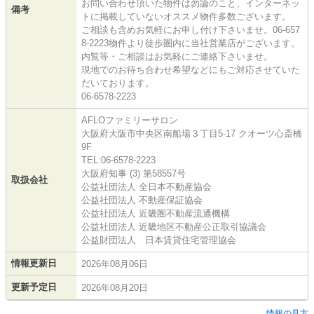
お問い合わせ頂いた物件は勿論のこと、インターネッ
備考
トに掲載していないオススメ物件多数ございます。
ご相談も含めお気軽にお申し付け下さいませ。06-657
8-2223物件より徒歩圏内に当社営業店がございます。
内覧等・ご相談はお気軽にご連絡下さいませ。
現地でのお待ち合わせ希望などにもご対応させていた
だいております。
06-6578-2223
AFLOファミリーサロン
大阪府大阪市中央区南船場３丁目5-17 クオーツ心斎橋
9F
TEL:06-6578-2223
大阪府知事 (3) 第58557号
取扱会社
公益社団法人 全日本不動産協会
公益社団法人 不動産保証協会
公益社団法人 近畿圏不動産流通機構
公益社団法人 近畿地区不動産公正取引協議会
公益財団法人 日本賃貸住宅管理協会
情報更新日
2026年08月06日
更新予定日
2026年08月20日
情報の見方