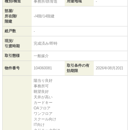
種別/構造
用途地域
事務所/鉄骨造
-
部屋/
所在階/
-/4階/14階建
階建
総戸数
-
現況/
完成済み/即時
引渡時期
取引態様
一般媒介
取引条件の有
物件番号
104060081
2026年08月20日
効期限
陽当り良好
事務所可
眺望良好
天井が高い
カードキー
OAフロア
ワンフロア
スクール向け
IT向け