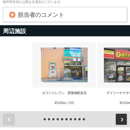
物件所在地とは異なる場合がございます。
担当者のコメント
周辺施設
セブンイレブン 肥後橋駅前店
デイリーヤマザ
約120m／2分
約110
前