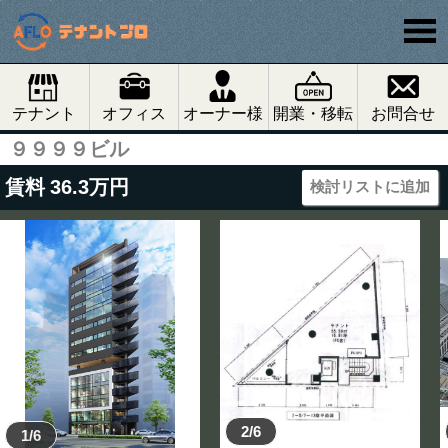
テナント
オフィス
オーナー様
開業・移転
お問合せ
９９９９ビル
賃料
36.3
万円
検討リストに追加
2/6
1/6