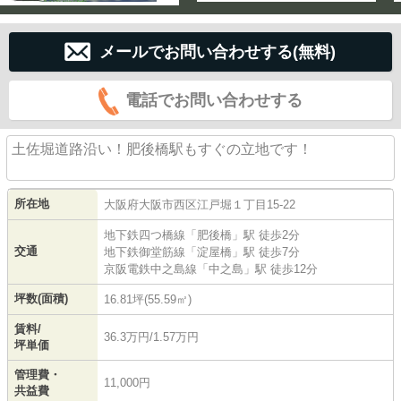
メールでお問い合わせする(無料)
電話でお問い合わせする
土佐堀道路沿い！肥後橋駅もすぐの立地です！
所在地
大阪府
大阪市西区
江戸堀
１丁目15-22
地下鉄四つ橋線
「
肥後橋
」駅 徒歩2分
交通
地下鉄御堂筋線
「
淀屋橋
」駅 徒歩7分
京阪電鉄中之島線
「
中之島
」駅 徒歩12分
坪数(面積)
16.81坪(55.59㎡)
賃料/
36.3万円/1.57万円
坪単価
管理費・
11,000円
共益費