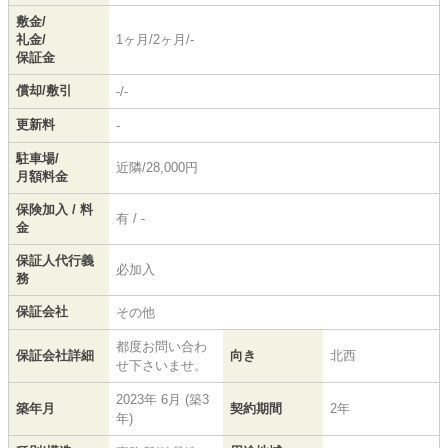
敷金/
礼金/
1ヶ月/2ヶ月/-
保証金
償却/敷引
-/-
更新料
-
駐車場/
近隣/28,000円
月額料金
保険加入 / 料
有 / -
金
保証人代行義
必加入
務
保証会社
その他
都度お問い合わ
保証会社詳細
向き
北西
せ下さいませ。
2023年 6月 (築3
築年月
契約期間
2年
年)