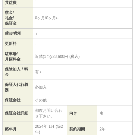
共益費
敷金/
礼金/
0ヶ月/0ヶ月/-
保証金
償却/敷引
-/-
更新料
-
駐車場/
近隣(1台)/28,600円 (税込)
月額料金
保険加入 / 料
有 / -
金
保証人代行義
必加入
務
保証会社
その他
都度お問い合わ
保証会社詳細
向き
南
せ下さい。
2024年 1月 (築2
築年月
契約期間
2年
年)