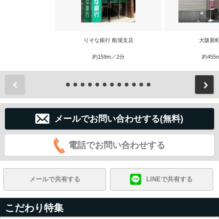
りそな銀行 船場支店
大阪新
約159m／2分
約455
前
メールでお問い合わせする(無料)
電話でお問い合わせする
メールで共有する
LINEで共有する
こだわり特集