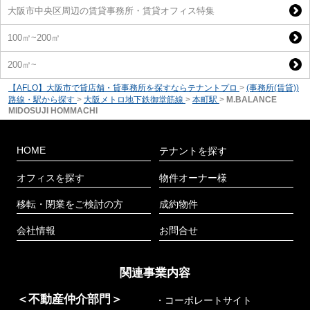
大阪市中央区周辺の賃貸事務所・賃貸オフィス特集
100㎡~200㎡
200㎡~
【AFLO】大阪市で貸店舗・貸事務所を探すならテナントプロ
>
(事務所(賃貸))
路線・駅から探す
>
大阪メトロ地下鉄御堂筋線
>
本町駅
>
M.BALANCE
MIDOSUJI HOMMACHI
HOME
テナントを探す
オフィスを探す
物件オーナー様
移転・閉業をご検討の方
成約物件
会社情報
お問合せ
関連事業内容
＜不動産仲介部門＞
・コーポレートサイト