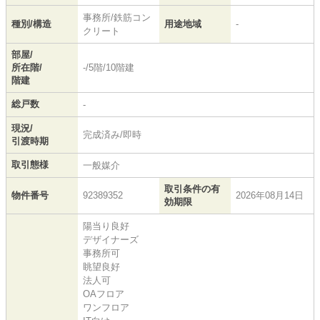
事務所/鉄筋コン
種別/構造
用途地域
-
クリート
部屋/
所在階/
-/5階/10階建
階建
総戸数
-
現況/
完成済み/即時
引渡時期
取引態様
一般媒介
取引条件の有
物件番号
92389352
2026年08月14日
効期限
陽当り良好
デザイナーズ
事務所可
眺望良好
法人可
OAフロア
ワンフロア