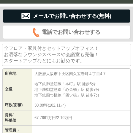
メールでお問い合わせする(無料)
電話でお問い合わせする
全フロア・家具付きセットアップオフィス！
お洒落なラウンジスペースや会議室も完備！
スタートアップなどにもお勧めです。
所在地
大阪府
大阪市中央区
南久宝寺町
４丁目4-7
地下鉄御堂筋線
「
本町
」駅 徒歩5分
交通
地下鉄御堂筋線
「
心斎橋
」駅 徒歩7分
地下鉄四つ橋線
「
四ツ橋
」駅 徒歩7分
坪数(面積)
30.88坪(102.11㎡)
賃料/
67.7661万円/2.19万円
坪単価
管理費・
-