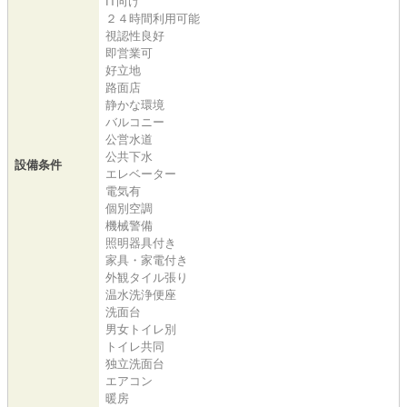
IT向け
２４時間利用可能
視認性良好
即営業可
好立地
路面店
静かな環境
バルコニー
公営水道
公共下水
設備条件
エレベーター
電気有
個別空調
機械警備
照明器具付き
家具・家電付き
外観タイル張り
温水洗浄便座
洗面台
男女トイレ別
トイレ共同
独立洗面台
エアコン
暖房