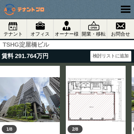
テナント
オフィス
オーナー様
開業・移転
お問合せ
TSHG淀屋橋ビル
賃料
291.764
万円
検討リストに追加
1/8
2/8