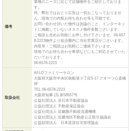
業種のニーズに応じて店舗物件をご紹介しておりま
す。
尚、弊社ではおとり広告は一切おこなっておりませ
ん。現地での内覧お待ち合わせ等も可能です。
お問い合わせ頂いた物件は勿論のこと、インターネッ
備考
トに掲載していないオススメ物件多数ございます。
ご相談も含めお気軽にお申し付け下さいませ。06-657
8-2223物件より徒歩圏内に当社営業店がございます。
内覧等・ご相談はお気軽にご連絡下さいませ。
現地でのお待ち合わせ希望などにもご対応させていた
だいております。
06-6578-2223
AFLOファミリーサロン
大阪府大阪市中央区南船場３丁目5-17 クオーツ心斎橋
9F
TEL:06-6578-2223
大阪府知事 (3) 第58557号
取扱会社
公益社団法人 全日本不動産協会
公益社団法人 不動産保証協会
公益社団法人 近畿圏不動産流通機構
公益社団法人 近畿地区不動産公正取引協議会
公益財団法人 日本賃貸住宅管理協会