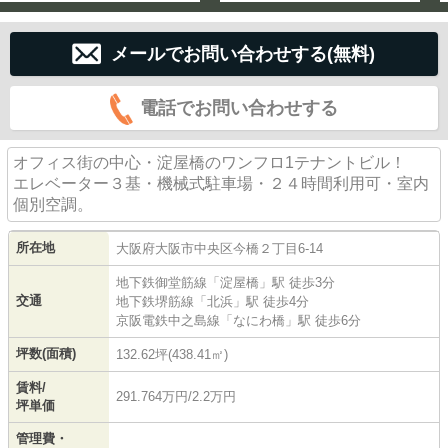
メールでお問い合わせする(無料)
電話でお問い合わせする
オフィス街の中心・淀屋橋のワンフロ1テナントビル！
エレベーター３基・機械式駐車場・２４時間利用可・室内
個別空調。
所在地
大阪府
大阪市中央区
今橋
２丁目6-14
地下鉄御堂筋線
「
淀屋橋
」駅 徒歩3分
交通
地下鉄堺筋線
「
北浜
」駅 徒歩4分
京阪電鉄中之島線
「
なにわ橋
」駅 徒歩6分
坪数(面積)
132.62坪(438.41㎡)
賃料/
291.764万円/2.2万円
坪単価
管理費・
-