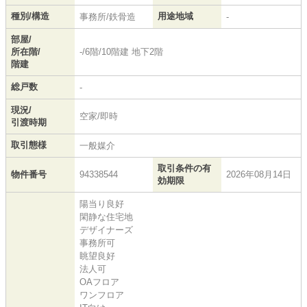
種別/構造
用途地域
事務所/鉄骨造
-
部屋/
所在階/
-/6階/10階建 地下2階
階建
総戸数
-
現況/
空家/即時
引渡時期
取引態様
一般媒介
取引条件の有
物件番号
94338544
2026年08月14日
効期限
陽当り良好
閑静な住宅地
デザイナーズ
事務所可
眺望良好
法人可
OAフロア
ワンフロア