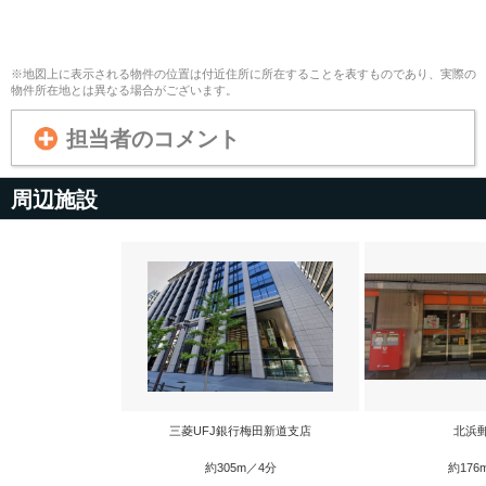
※地図上に表示される物件の位置は付近住所に所在することを表すものであり、実際の
物件所在地とは異なる場合がございます。
担当者のコメント
周辺施設
三菱UFJ銀行梅田新道支店
北浜
約305m／4分
約176