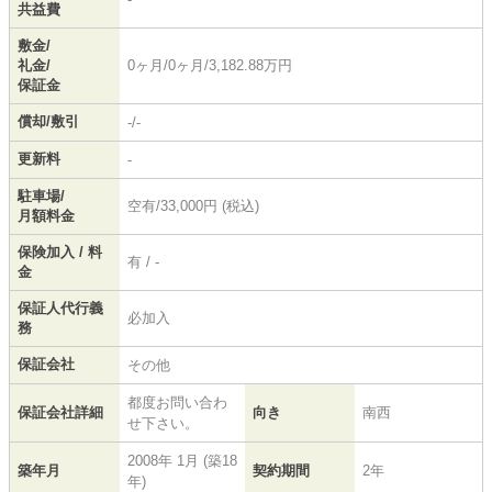
共益費
敷金/
礼金/
0ヶ月/0ヶ月/3,182.88万円
保証金
償却/敷引
-/-
更新料
-
駐車場/
空有/33,000円 (税込)
月額料金
保険加入 / 料
有 / -
金
保証人代行義
必加入
務
保証会社
その他
都度お問い合わ
保証会社詳細
向き
南西
せ下さい。
2008年 1月 (築18
築年月
契約期間
2年
年)