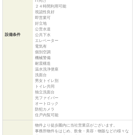
IT向け
２４時間利用可能
視認性良好
即営業可
好立地
公営水道
設備条件
公共下水
エレベーター
電気有
個別空調
機械警備
耐震構造
温水洗浄便座
洗面台
男女トイレ別
トイレ共同
独立洗面台
光ファイバー
オートロック
防犯カメラ
住戸内覧可能
物件より徒歩圏内に当社営業店がございます。
事務所物件をはじめ、飲食・美容・物販などの様々な