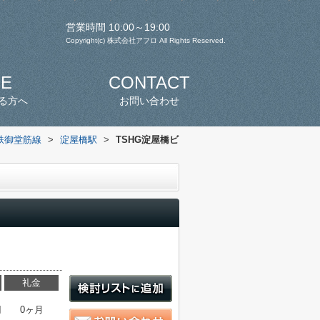
営業時間 10:00～19:00
Copyright(c) 株式会社アフロ All Rights Reserved.
SE
CONTACT
る方へ
お問い合わせ
鉄御堂筋線
>
淀屋橋駅
>
TSHG淀屋橋ビ
礼金
円
0ヶ月