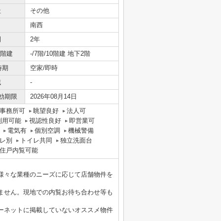
社
その他
南西
間
2年
/階建
-/7階/10階建 地下2階
時期
空家/即時
域
-
効期限
2026年08月14日
事務所可
眺望良好
法人可
利用可能
視認性良好
即営業可
電気有
個別空調
機械警備
レ別
トイレ共同
独立洗面台
住戸内覧可能
様々な業種のニーズに応じて店舗物件を
ません。現地での内覧お待ち合わせ等も
ーネットに掲載していないオススメ物件