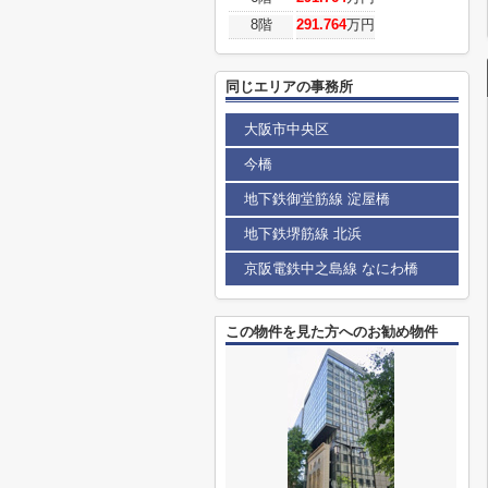
8階
291.764
万円
同じエリアの事務所
大阪市中央区
今橋
地下鉄御堂筋線 淀屋橋
地下鉄堺筋線 北浜
京阪電鉄中之島線 なにわ橋
この物件を見た方へのお勧め物件