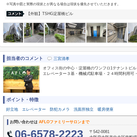
※写真や図と実際の現状とが異なる場合は現状を優先させていただきます。
【外観】TSHG淀屋橋ビル
担当者のコメント
三宮清孝
オフィス街の中心・淀屋橋のワンフロ1テナントビル
エレベーター３基・機械式駐車場・２４時間利用可
ポイント・特徴
好立地
エレベーター
防犯カメラ
洗面所独立
暖房便座
お問い合わせは
AFLOファミリーサロンまで
06-6578-2223
〒542-0081