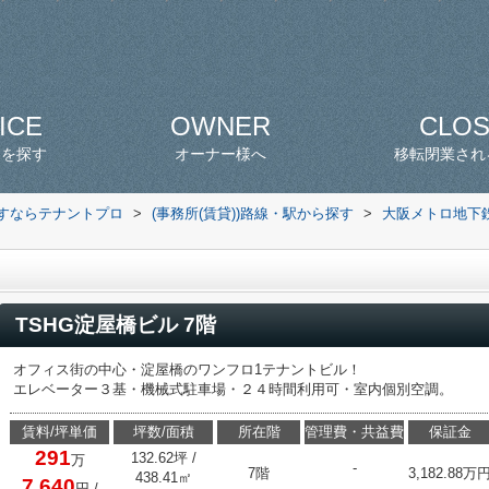
ICE
OWNER
CLO
スを探す
オーナー様へ
移転閉業され
探すならテナントプロ
>
(事務所(賃貸))路線・駅から探す
>
大阪メトロ地下
TSHG淀屋橋ビル 7階
オフィス街の中心・淀屋橋のワンフロ1テナントビル！
エレベーター３基・機械式駐車場・２４時間利用可・室内個別空調。
賃料/坪単価
坪数/面積
所在階
管理費・共益費
保証金
291
132.62坪 /
万
-
7階
3,182.88万
438.41㎡
7,640
円
/