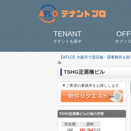
TENANT
OFF
テナントを探す
オフィ
【AFLO】大阪市で貸店舗・貸事務所を
ル
TSHG淀屋橋ビル
▼ご希望の事務所をお探しします
TSHG淀屋橋ビルの他の空室
所在階
賃料
6階
291.764
万円