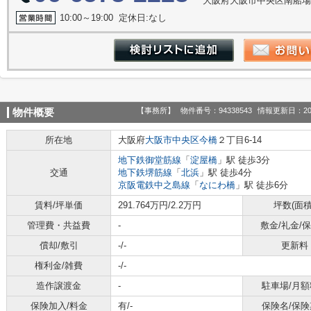
大阪府大阪市中央区南船場３丁
10:00～19:00 定休日:なし
【事務所】
物件番号：94338543
情報更新日：20
物件概要
所在地
大阪府
大阪市中央区
今橋
２丁目6-14
地下鉄御堂筋線
「
淀屋橋
」駅 徒歩3分
交通
地下鉄堺筋線
「
北浜
」駅 徒歩4分
京阪電鉄中之島線
「
なにわ橋
」駅 徒歩6分
賃料/坪単価
291.764万円/2.2万円
坪数(面積
管理費・共益費
-
敷金/礼金/
償却/敷引
-/-
更新料
権利金/雑費
-/-
造作譲渡金
-
駐車場/月額
保険加入/料金
有/-
保険名/保険