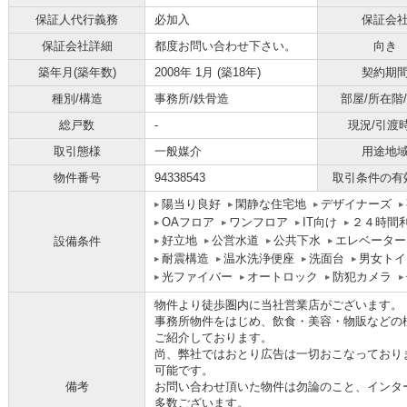
保証人代行義務
必加入
保証会
保証会社詳細
都度お問い合わせ下さい。
向き
築年月(築年数)
2008年 1月 (築18年)
契約期
種別/構造
事務所/鉄骨造
部屋/所在階
総戸数
-
現況/引渡
取引態様
一般媒介
用途地
物件番号
94338543
取引条件の有
陽当り良好
閑静な住宅地
デザイナーズ
OAフロア
ワンフロア
IT向け
２４時間
好立地
公営水道
公共下水
エレベーター
設備条件
耐震構造
温水洗浄便座
洗面台
男女トイ
光ファイバー
オートロック
防犯カメラ
物件より徒歩圏内に当社営業店がございます。
事務所物件をはじめ、飲食・美容・物販などの
ご紹介しております。
尚、弊社ではおとり広告は一切おこなっており
可能です。
備考
お問い合わせ頂いた物件は勿論のこと、インタ
多数ございます。