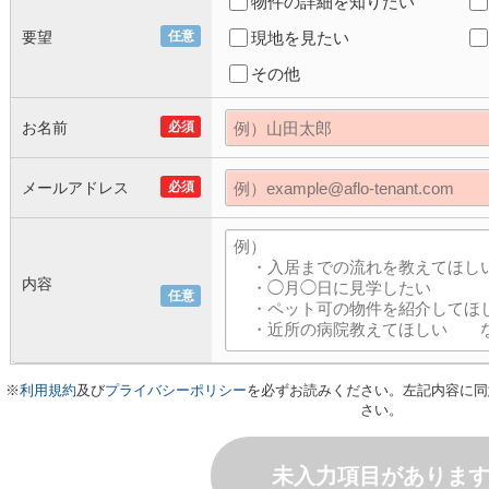
物件の詳細を知りたい
要望
任意
現地を見たい
その他
お名前
必須
メールアドレス
必須
内容
任意
※
利用規約
及び
プライバシーポリシー
を必ずお読みください。左記内容に同
さい。
未入力項目がありま