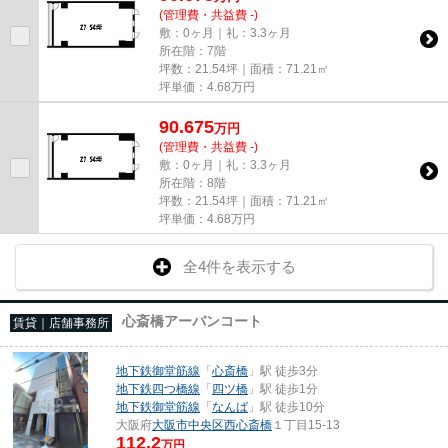
(管理費・共益費 -)
敷：0ヶ月｜礼：3.3ヶ月
所在階：7階
坪数：21.54坪｜面積：71.21㎡
坪単価：
4.68
万円
90.675
万
円
(管理費・共益費 -)
敷：0ヶ月｜礼：3.3ヶ月
所在階：8階
坪数：21.54坪｜面積：71.21㎡
坪単価：
4.68
万円
全4件を表示する
心斎橋アーバンコート
賃貸｜店舗事務所
地下鉄御堂筋線
「
心斎橋
」駅 徒歩3分
地下鉄四つ橋線
「
四ツ橋
」駅 徒歩1分
地下鉄御堂筋線
「
なんば
」駅 徒歩10分
大阪府
大阪市中央区
西心斎橋
１丁目15-13
112.2
万円