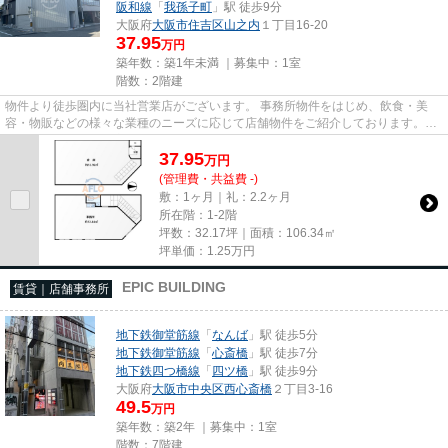
阪和線
「
我孫子町
」駅 徒歩9分
大阪府
大阪市住吉区
山之内
１丁目16-20
37.95
万円
築年数：築1年未満 ｜募集中：
1室
階数：2階建
物件より徒歩圏内に当社営業店がございます。 事務所物件をはじめ、飲食・美
容・物販などの様々な業種のニーズに応じて店舗物件をご紹介しております。
尚、弊社ではおとり広告は一切...
37.95
万
円
(管理費・共益費 -)
敷：1ヶ月｜礼：2.2ヶ月
所在階：1-2階
坪数：32.17坪｜面積：106.34㎡
坪単価：
1.25
万円
EPIC BUILDING
賃貸｜店舗事務所
地下鉄御堂筋線
「
なんば
」駅 徒歩5分
地下鉄御堂筋線
「
心斎橋
」駅 徒歩7分
地下鉄四つ橋線
「
四ツ橋
」駅 徒歩9分
大阪府
大阪市中央区
西心斎橋
２丁目3-16
49.5
万円
築年数：築2年 ｜募集中：
1室
階数：7階建