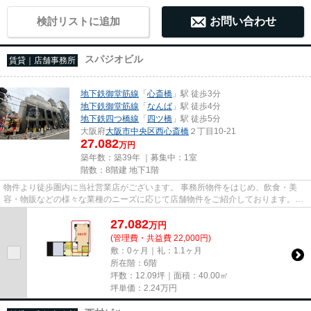
検討リストに追加
お問い合わせ
スパジオビル
賃貸｜店舗事務所
地下鉄御堂筋線
「
心斎橋
」駅 徒歩3分
地下鉄御堂筋線
「
なんば
」駅 徒歩4分
地下鉄四つ橋線
「
四ツ橋
」駅 徒歩5分
大阪府
大阪市中央区
西心斎橋
２丁目10-21
27.082
万円
築年数：築39年 ｜募集中：
1室
階数：8階建 地下1階
物件より徒歩圏内に当社営業店がございます。 事務所物件をはじめ、飲食・美
容・物販などの様々な業種のニーズに応じて店舗物件をご紹介しております。
尚、弊社ではおとり広告は一切...
27.082
万
円
(管理費・共益費 22,000円)
敷：0ヶ月｜礼：1.1ヶ月
所在階：6階
坪数：12.09坪｜面積：40.00㎡
坪単価：
2.24
万円