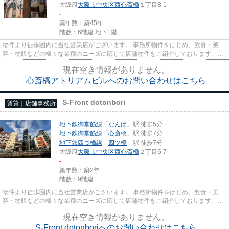
大阪府
大阪市中央区
西心斎橋
１丁目8-1
-
築年数：築45年
階数：6階建 地下1階
物件より徒歩圏内に当社営業店がございます。 事務所物件をはじめ、飲食・美
容・物販などの様々な業種のニーズに応じて店舗物件をご紹介しております。
尚、弊社ではおとり広告は一切...
現在空き情報がありません。
心斎橋アトリアムビルへのお問い合わせはこちら
S-Front dotonbori
賃貸｜店舗事務所
地下鉄御堂筋線
「
なんば
」駅 徒歩5分
地下鉄御堂筋線
「
心斎橋
」駅 徒歩7分
地下鉄四つ橋線
「
四ツ橋
」駅 徒歩7分
大阪府
大阪市中央区
西心斎橋
２丁目6-7
-
築年数：築2年
階数：9階建
物件より徒歩圏内に当社営業店がございます。 事務所物件をはじめ、飲食・美
容・物販などの様々な業種のニーズに応じて店舗物件をご紹介しております。
尚、弊社ではおとり広告は一切...
現在空き情報がありません。
S-Front dotonboriへのお問い合わせはこちら