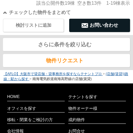
該当公開件数
19
棟 空き数
13
件
1-19
棟表示
チェックした物件をまとめて
検討リストに追加
お問い合わせ
さらに条件を絞り込む
物件リクエスト
【AFLO】大阪市で貸店舗・貸事務所を探すならテナントプロ
>
(店舗(賃貸))路
線・駅から探す
>
南海電気鉄道南海高野線の店舗(賃貸)
HOME
テナントを探す
オフィスを探す
物件オーナー様
移転・閉業をご検討の方
成約物件
会社情報
お問合せ