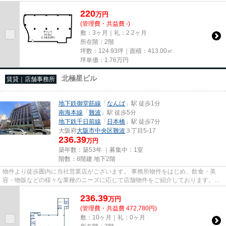
尚、弊社ではおとり広告は一切...
220
万
円
(管理費・共益費 -)
敷：3ヶ月｜礼：2.2ヶ月
所在階：2階
坪数：124.93坪｜面積：413.00㎡
坪単価：
1.76
万円
北極星ビル
賃貸｜店舗事務所
地下鉄御堂筋線
「
なんば
」駅 徒歩1分
南海本線
「
難波
」駅 徒歩5分
地下鉄千日前線
「
日本橋
」駅 徒歩7分
大阪府
大阪市中央区
難波
３丁目5-17
236.39
万円
築年数：築53年 ｜募集中：
1室
階数：8階建 地下2階
物件より徒歩圏内に当社営業店がございます。 事務所物件をはじめ、飲食・美
容・物販などの様々な業種のニーズに応じて店舗物件をご紹介しております。
尚、弊社ではおとり広告は一切...
236.39
万
円
(管理費・共益費 472,780円)
敷：10ヶ月｜礼：0ヶ月