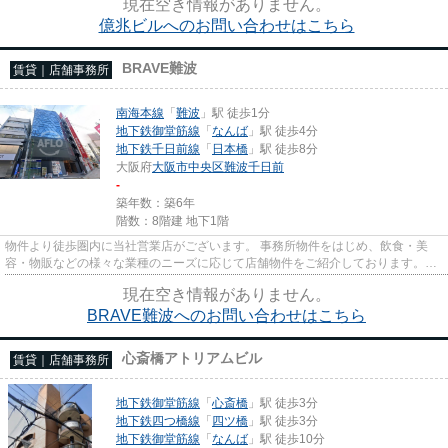
現在空き情報がありません。
億兆ビルへのお問い合わせはこちら
BRAVE難波
賃貸｜店舗事務所
南海本線
「
難波
」駅 徒歩1分
地下鉄御堂筋線
「
なんば
」駅 徒歩4分
地下鉄千日前線
「
日本橋
」駅 徒歩8分
大阪府
大阪市中央区
難波千日前
-
築年数：築6年
階数：8階建 地下1階
物件より徒歩圏内に当社営業店がございます。 事務所物件をはじめ、飲食・美
容・物販などの様々な業種のニーズに応じて店舗物件をご紹介しております。
尚、弊社ではおとり広告は一切...
現在空き情報がありません。
BRAVE難波へのお問い合わせはこちら
心斎橋アトリアムビル
賃貸｜店舗事務所
地下鉄御堂筋線
「
心斎橋
」駅 徒歩3分
地下鉄四つ橋線
「
四ツ橋
」駅 徒歩3分
地下鉄御堂筋線
「
なんば
」駅 徒歩10分