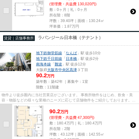
(管理費・共益費 130,020円)
敷：0ヶ月｜礼：0ヶ月
所在階：8階
坪数：39.40坪｜面積：130.24㎡
坪単価：
1.87
万円
ラパンジール日本橋（テナント）
賃貸｜店舗事務所
地下鉄御堂筋線
「
なんば
」駅 徒歩10分
地下鉄千日前線
「
日本橋
」駅 徒歩2分
南海本線
「
難波
」駅 徒歩12分
大阪府
大阪市中央区
高津
３丁目
90.2
万円
築年数：築42年 ｜募集中：
1室
階数：11階建
物件より徒歩圏内に当社営業店がございます。 事務所物件をはじめ、飲食・美
容・物販などの様々な業種のニーズに応じて店舗物件をご紹介しております。
尚、弊社ではおとり広告は一切...
90.2
万
円
(管理費・共益費 47,300円)
敷：180.4万円｜礼：180.4万円
所在階：2階
坪数：43.12坪｜面積：142.55㎡