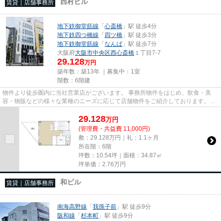
西村ビル
賃貸｜店舗事務所
地下鉄御堂筋線
「
心斎橋
」駅 徒歩4分
地下鉄四つ橋線
「
四ツ橋
」駅 徒歩3分
地下鉄御堂筋線
「
なんば
」駅 徒歩7分
大阪府
大阪市中央区
西心斎橋
１丁目7-7
29.128
万円
築年数：築13年 ｜募集中：
1室
階数：6階建
物件より徒歩圏内に当社営業店がございます。 事務所物件をはじめ、飲食・美
容・物販などの様々な業種のニーズに応じて店舗物件をご紹介しております。
尚、弊社ではおとり広告は一切...
29.128
万
円
(管理費・共益費 11,000円)
敷：29.128万円｜礼：1.1ヶ月
所在階：6階
坪数：10.54坪｜面積：34.87㎡
坪単価：
2.76
万円
和ビル
賃貸｜店舗事務所
南海高野線
「
我孫子前
」駅 徒歩9分
阪和線
「
杉本町
」駅 徒歩9分