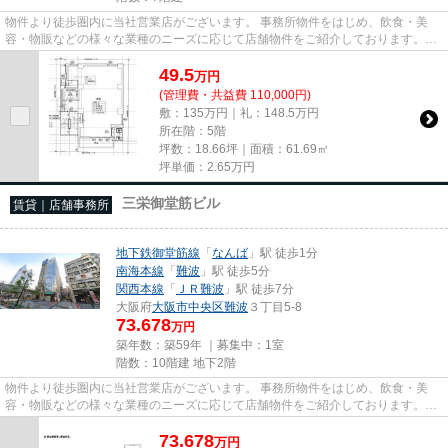
物件より徒歩圏内に当社営業店がございます。 事務所物件をはじめ、飲食・美
容・物販などの様々な業種のニーズに応じて店舗物件をご紹介しております。
尚、弊社ではおとり広告は一切...
49.5
万
円
(管理費・共益費 110,000円)
敷：135万円｜礼：148.5万円
所在階：5階
坪数：18.66坪｜面積：61.69㎡
坪単価：
2.65
万円
三栄御堂筋ビル
賃貸｜店舗事務所
地下鉄御堂筋線
「
なんば
」駅 徒歩1分
南海本線
「
難波
」駅 徒歩5分
関西本線
「
ＪＲ難波
」駅 徒歩7分
大阪府
大阪市中央区
難波
３丁目5-8
73.678
万円
築年数：築59年 ｜募集中：
1室
階数：10階建 地下2階
物件より徒歩圏内に当社営業店がございます。 事務所物件をはじめ、飲食・美
容・物販などの様々な業種のニーズに応じて店舗物件をご紹介しております。
尚、弊社ではおとり広告は一切...
73.678
万
円