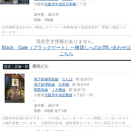
大阪府
大阪市中央区
日本橋
１丁目
-
築年数：築51年
階数：4階建
日本橋駅徒歩1分の一棟貸しテナント！南東角地で視認性良好！業種ご相談くだ
さいませ！
現在空き情報がありません。
Black Gate（ブラックゲート）一棟貸しへのお問い合わせは
こちら
億兆ビル
賃貸｜店舗一部
地下鉄御堂筋線
「
なんば
」駅 徒歩2分
地下鉄堺筋線
「
日本橋
」駅 徒歩4分
関西本線
「
ＪＲ難波
」駅 徒歩7分
大阪府
大阪市中央区
難波
３丁目2－35
-
築年数：築57年
階数：6階建 地下1階
大阪市内全域お任せ下さい。 その他にもインターネットに掲載していないオスス
メ物件多数ございます。 大阪府内全域、経験豊富なスタッフがご対応させて頂き
ます。 尚、弊社ではおとり...