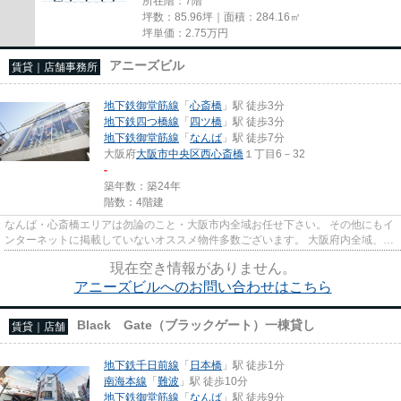
所在階：7階
坪数：85.96坪｜面積：284.16㎡
坪単価：
2.75
万円
アニーズビル
賃貸｜店舗事務所
地下鉄御堂筋線
「
心斎橋
」駅 徒歩3分
地下鉄四つ橋線
「
四ツ橋
」駅 徒歩3分
地下鉄御堂筋線
「
なんば
」駅 徒歩7分
大阪府
大阪市中央区
西心斎橋
１丁目6－32
-
築年数：築24年
階数：4階建
なんば・心斎橋エリアは勿論のこと・大阪市内全域お任せ下さい。 その他にもイ
ンターネットに掲載していないオススメ物件多数ございます。 大阪府内全域、経
験豊富なスタッフがご対応...
現在空き情報がありません。
アニーズビルへのお問い合わせはこちら
Black Gate（ブラックゲート）一棟貸し
賃貸｜店舗
地下鉄千日前線
「
日本橋
」駅 徒歩1分
南海本線
「
難波
」駅 徒歩10分
地下鉄御堂筋線
「
なんば
」駅 徒歩9分