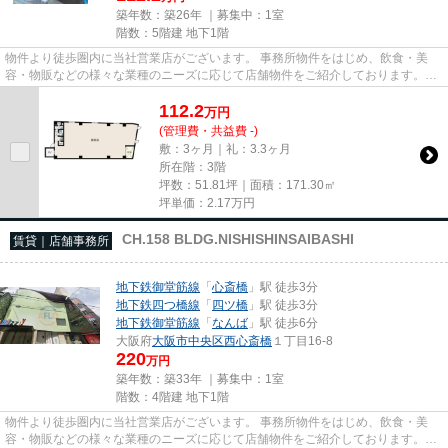
築年数：築26年 ｜募集中：
1室
階数：5階建 地下1階
物件より徒歩圏内に当社営業店がございます。 事務所物件をはじめ、飲食・美
容・物販などの様々な業種のニーズに応じて店舗物件をご紹介しております。
尚、弊社ではおとり広告は一切...
112.2
万
円
(管理費・共益費 -)
敷：3ヶ月｜礼：3.3ヶ月
所在階：3階
坪数：51.81坪｜面積：171.30㎡
坪単価：
2.17
万円
CH.158 BLDG.NISHISHINSAIBASHI
賃貸｜店舗事務所
地下鉄御堂筋線
「
心斎橋
」駅 徒歩3分
地下鉄四つ橋線
「
四ツ橋
」駅 徒歩3分
地下鉄御堂筋線
「
なんば
」駅 徒歩6分
大阪府
大阪市中央区
西心斎橋
１丁目16-8
220
万円
築年数：築33年 ｜募集中：
1室
階数：4階建 地下1階
物件より徒歩圏内に当社営業店がございます。 事務所物件をはじめ、飲食・美
容・物販などの様々な業種のニーズに応じて店舗物件をご紹介しております。