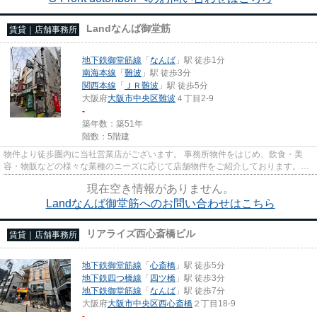
Landなんば御堂筋
賃貸｜店舗事務所
地下鉄御堂筋線
「
なんば
」駅 徒歩1分
南海本線
「
難波
」駅 徒歩3分
関西本線
「
ＪＲ難波
」駅 徒歩5分
大阪府
大阪市中央区
難波
４丁目2-9
-
築年数：築51年
階数：5階建
物件より徒歩圏内に当社営業店がございます。 事務所物件をはじめ、飲食・美
容・物販などの様々な業種のニーズに応じて店舗物件をご紹介しております。
尚、弊社ではおとり広告は一切...
現在空き情報がありません。
Landなんば御堂筋へのお問い合わせはこちら
リアライズ西心斎橋ビル
賃貸｜店舗事務所
地下鉄御堂筋線
「
心斎橋
」駅 徒歩5分
地下鉄四つ橋線
「
四ツ橋
」駅 徒歩3分
地下鉄御堂筋線
「
なんば
」駅 徒歩7分
大阪府
大阪市中央区
西心斎橋
２丁目18-9
-