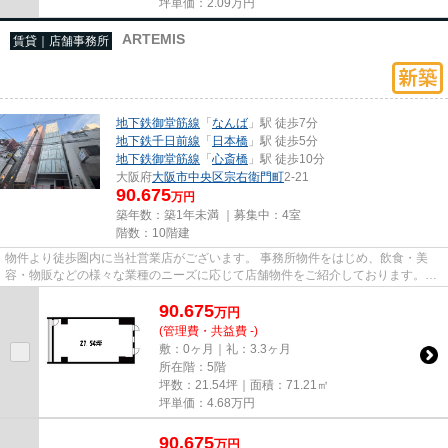
坪単価：
2.09
万円
ARTEMIS
賃貸｜店舗事務所
地下鉄御堂筋線
「
なんば
」駅 徒歩7分
地下鉄千日前線
「
日本橋
」駅 徒歩5分
地下鉄御堂筋線
「
心斎橋
」駅 徒歩10分
大阪府
大阪市中央区
宗右衛門町
2-21
90.675
万円
築年数：築1年未満 ｜募集中：
4室
階数：10階建
物件より徒歩圏内に当社営業店がございます。 事務所物件をはじめ、飲食・美
容・物販などの様々な業種のニーズに応じて店舗物件をご紹介しております。
尚、弊社ではおとり広告は一切...
90.675
万
円
(管理費・共益費 -)
敷：0ヶ月｜礼：3.3ヶ月
所在階：5階
坪数：21.54坪｜面積：71.21㎡
坪単価：
4.68
万円
90.675
万
円