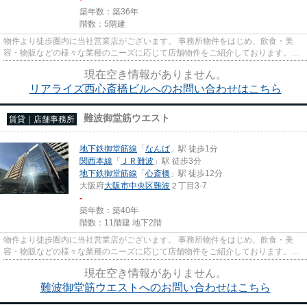
築年数：築36年
階数：5階建
物件より徒歩圏内に当社営業店がございます。 事務所物件をはじめ、飲食・美
容・物販などの様々な業種のニーズに応じて店舗物件をご紹介しております。
尚、弊社ではおとり広告は一切...
現在空き情報がありません。
リアライズ西心斎橋ビルへのお問い合わせはこちら
難波御堂筋ウエスト
賃貸｜店舗事務所
地下鉄御堂筋線
「
なんば
」駅 徒歩1分
関西本線
「
ＪＲ難波
」駅 徒歩3分
地下鉄御堂筋線
「
心斎橋
」駅 徒歩12分
大阪府
大阪市中央区
難波
２丁目3-7
-
築年数：築40年
階数：11階建 地下2階
物件より徒歩圏内に当社営業店がございます。 事務所物件をはじめ、飲食・美
容・物販などの様々な業種のニーズに応じて店舗物件をご紹介しております。
尚、弊社ではおとり広告は一切...
現在空き情報がありません。
難波御堂筋ウエストへのお問い合わせはこちら