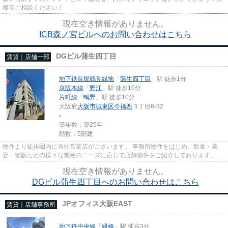
種等ご相談ください！
現在空き情報がありません。
ICB森ノ宮ビルへのお問い合わせはこちら
DGビル蒲生四丁目
賃貸｜店舗一部
地下鉄長堀鶴見緑地
「
蒲生四丁目
」駅 徒歩1分
京阪本線
「
野江
」駅 徒歩10分
片町線
「
鴫野
」駅 徒歩10分
大阪府
大阪市城東区
今福西
３丁目6-32
-
築年数：築25年
階数：5階建
物件より徒歩圏内に当社営業店がございます。 事務所物件をはじめ、飲食・美
容・物販などの様々な業種のニーズに応じて店舗物件をご紹介しております。
尚、弊社ではおとり広告は一切...
現在空き情報がありません。
DGビル蒲生四丁目へのお問い合わせはこちら
JPオフィス大阪EAST
賃貸｜店舗事務所
地下鉄中央線
「
緑橋
」駅 徒歩3分