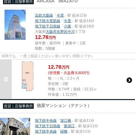
ARCASA IMAZATO
賃貸｜店舗事務所
近鉄大阪線
「
今里
」駅 徒歩12分
地下鉄今里筋線
「
今里
」駅 徒歩14分
地下鉄千日前線
「
小路
」駅 徒歩18分
大阪府
大阪市生野区
中川
５丁目
12.76
万円
築年数：築35年 ｜募集中：
1室
階数：5階建
何商でも、一度ご相談ください♪ 使いやすい間取りです♪
12.76
万
円
(管理費・共益費 8,800円)
敷：-｜礼：2.2ヶ月
所在階：2階
坪数：9.74坪｜面積：32.22㎡
坪単価：
1.31
万円
徳原マンション（テナント）
賃貸｜店舗事務所
地下鉄中央線
「
深江橋
」駅 徒歩11分
地下鉄千日前線
「
新深江
」駅 徒歩11分
地下鉄中央線
「
緑橋
」駅 徒歩11分