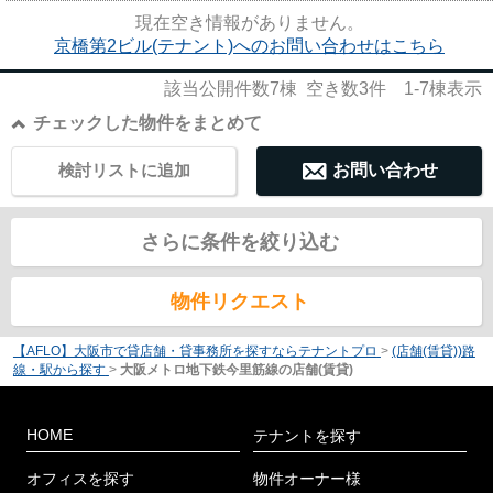
尚、弊社ではおとり広告は一切...
現在空き情報がありません。
京橋第2ビル(テナント)へのお問い合わせはこちら
該当公開件数
7
棟 空き数
3
件
1-7
棟表示
チェックした物件をまとめて
検討リストに追加
お問い合わせ
さらに条件を絞り込む
物件リクエスト
【AFLO】大阪市で貸店舗・貸事務所を探すならテナントプロ
>
(店舗(賃貸))路
線・駅から探す
>
大阪メトロ地下鉄今里筋線の店舗(賃貸)
HOME
テナントを探す
オフィスを探す
物件オーナー様