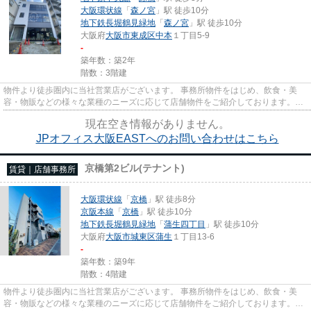
大阪環状線
「
森ノ宮
」駅 徒歩10分
地下鉄長堀鶴見緑地
「
森ノ宮
」駅 徒歩10分
大阪府
大阪市東成区
中本
１丁目5-9
-
築年数：築2年
階数：3階建
物件より徒歩圏内に当社営業店がございます。 事務所物件をはじめ、飲食・美
容・物販などの様々な業種のニーズに応じて店舗物件をご紹介しております。
尚、弊社ではおとり広告は一切...
現在空き情報がありません。
JPオフィス大阪EASTへのお問い合わせはこちら
京橋第2ビル(テナント)
賃貸｜店舗事務所
大阪環状線
「
京橋
」駅 徒歩8分
京阪本線
「
京橋
」駅 徒歩10分
地下鉄長堀鶴見緑地
「
蒲生四丁目
」駅 徒歩10分
大阪府
大阪市城東区
蒲生
１丁目13-6
-
築年数：築9年
階数：4階建
物件より徒歩圏内に当社営業店がございます。 事務所物件をはじめ、飲食・美
容・物販などの様々な業種のニーズに応じて店舗物件をご紹介しております。