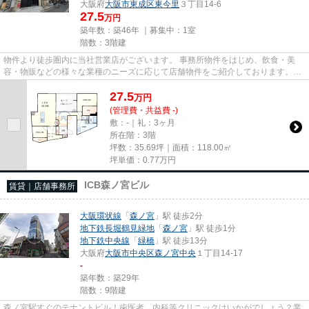
大阪府
大阪市東成区
東今里
３丁目14-6
27.5
万円
築年数：築46年 ｜募集中：
1室
階数：3階建
物件より徒歩圏内に当社営業店がございます。 事務所物件をはじめ、飲食・美
容・物販などの様々な業種のニーズに応じて店舗物件をご紹介しております。
尚、弊社ではおとり広告は一切...
27.5
万
円
(管理費・共益費 -)
敷：-｜礼：3ヶ月
所在階：3階
坪数：35.69坪｜面積：118.00㎡
坪単価：
0.77
万円
ICB森ノ宮ビル
賃貸｜店舗事務所
大阪環状線
「
森ノ宮
」駅 徒歩2分
地下鉄長堀鶴見緑地
「
森ノ宮
」駅 徒歩1分
地下鉄中央線
「
緑橋
」駅 徒歩13分
大阪府
大阪市中央区
森ノ宮中央
１丁目14-17
-
築年数：築29年
階数：9階建
森ノ宮駅すぐのテナントビル！歯医者、内科等クリニックはいかがでしょう？業