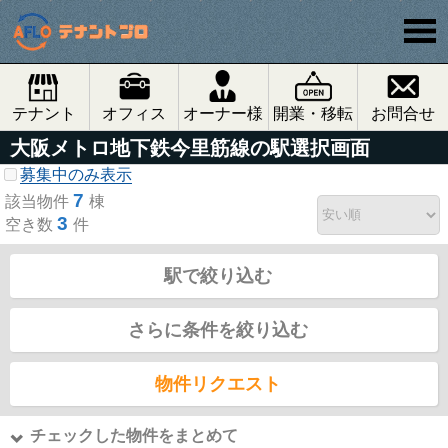
テナント
オフィス
オーナー様
開業・移転
お問合せ
大阪メトロ地下鉄今里筋線の駅選択画面
募集中のみ表示
7
該当物件
棟
3
空き数
件
駅で絞り込む
さらに条件を絞り込む
物件リクエスト
チェックした物件をまとめて