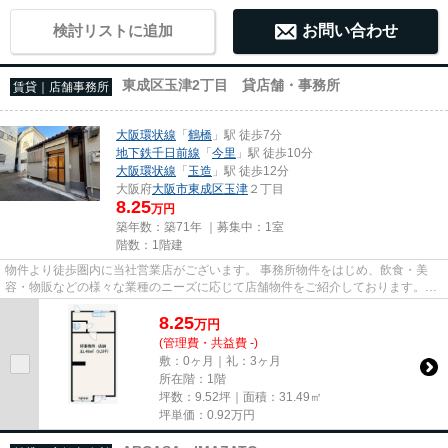
検討リストに追加
お問い合わせ
東成区玉津2丁目 貸店舗・事務所
賃貸｜店舗事務所
大阪環状線
「
鶴橋
」駅 徒歩7分
地下鉄千日前線
「
今里
」駅 徒歩10分
大阪環状線
「
玉造
」駅 徒歩12分
大阪府
大阪市東成区
玉津
２丁目
8.25
万円
築年数：築71年 ｜募集中：
1室
階数：1階建
物件より徒歩圏内に当社営業店がございます。 事務所物件をはじめ、飲食・美
容・物販などの様々な業種のニーズに応じて店舗物件をご紹介しております。
尚、弊社ではおとり広告は一切...
8.25
万
円
(管理費・共益費 -)
敷：0ヶ月｜礼：3ヶ月
所在階：1階
坪数：9.52坪｜面積：31.49㎡
坪単価：
0.92
万円