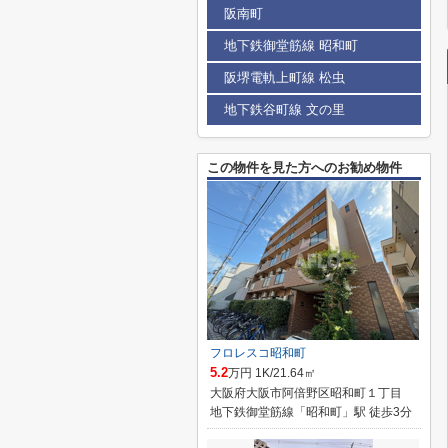
阪南町
地下鉄御堂筋線 昭和町
阪堺電軌上町線 松虫
地下鉄谷町線 文の里
この物件を見た方へのお勧め物件
フロレスコ昭和町
5.2
万円 1K/21.64㎡
大阪府大阪市阿倍野区昭和町１丁目
地下鉄御堂筋線「昭和町」駅 徒歩3分