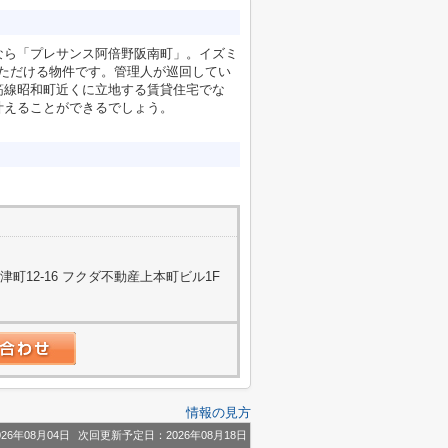
なら「プレサンス阿倍野阪南町」。イズミ
いただける物件です。管理人が巡回してい
筋線昭和町近くに立地する賃貸住宅でな
叶えることができるでしょう。
町12-16 フクダ不動産上本町ビル1F
情報の見方
26年08月04日
次回更新予定日：2026年08月18日