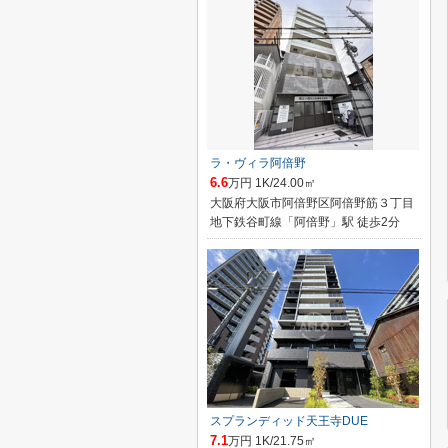
ラ・ヴィラ阿倍野
6.6
万円 1K/24.00㎡
大阪府大阪市阿倍野区阿倍野筋３丁目
地下鉄谷町線「阿倍野」駅 徒歩2分
スプランディッド天王寺DUE
7.1
万円 1K/21.75㎡