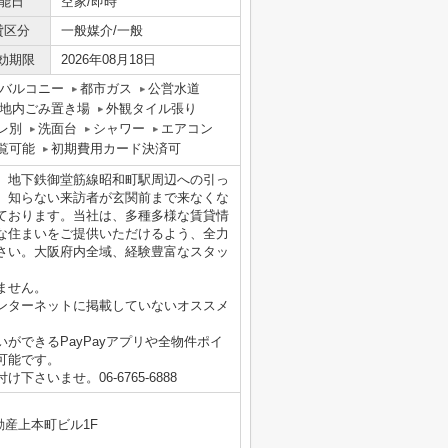
能日
空家/即時
貸区分
一般媒介/一般
効期限
2026年08月18日
バルコニー
都市ガス
公営水道
地内ごみ置き場
外観タイル張り
レ別
洗面台
シャワー
エアコン
覧可能
初期費用カード決済可
。地下鉄御堂筋線昭和町駅周辺への引っ
。知らない来訪者が玄関前まで来なくな
ております。当社は、多種多様な賃貸情
な住まいをご提供いただけるよう、全力
さい。大阪府内全域、経験豊富なスタッ
ません。
ンターネットに掲載していないオススメ
ができるPayPayアプリや全物件ポイ
可能です。
いませ。06‐6765-6888
動産上本町ビル1F