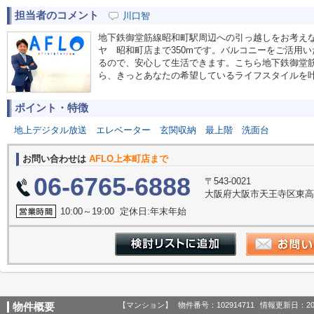
担当者のコメント
川口智
地下鉄御堂筋線昭和町駅周辺への引っ越しをお考え
ヤ 昭和町店まで350mです。バルコニーをご活用
るので、安心して生活できます。こちら地下鉄御堂
ら、きっとあなたの希望しているライフスタイルを
ポイント・特徴
地上デジタル放送
エレベーター
玄関収納
最上階
洗面台
お問い合わせは
AFLO上本町店まで
06-6765-6888
〒543-0021
大阪府大阪市天王寺区東高津
10:00～19:00 定休日:年末年始
【マンション】
物件番号：102914711
情報更新日：20
物件概要