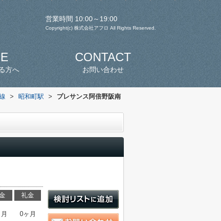
営業時間 10:00～19:00
Copyright(c) 株式会社アフロ All Rights Reserved.
SE
CONTACT
る方へ
お問い合わせ
線
>
昭和町駅
>
プレサンス阿倍野阪南
金
礼金
ヶ月
0ヶ月