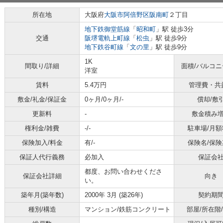
所在地
大阪府
大阪市阿倍野区
阪南町
２丁目
地下鉄御堂筋線
「
昭和町
」駅 徒歩3分
交通
阪堺電軌上町線
「
松虫
」駅 徒歩9分
地下鉄谷町線
「
文の里
」駅 徒歩9分
1K
間取り/詳細
面積/バルコ
洋室
賃料
5.4万円
管理費・共
敷金/礼金/保証金
0ヶ月/0ヶ月/-
償却/敷
更新料
-
敷金積み
権利金/雑費
-/-
駐車場/月額
保険加入/料金
有/-
保険名/保険
保証人代行義務
必加入
保証会
都度、お問い合わせくださ
保証会社詳細
向き
い。
築年月(築年数)
2000年 3月 (築26年)
契約期
種別/構造
マンション/鉄筋コンクリート
部屋/所在階