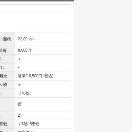
ニー面積
22.00㎡/-
益費
8,000円
引
-/-
増し
-
料金
近隣/16,500円 (税込)
期間
-/-
社
その他
西
間
2年
/階建
-/ 8階/ 8階建