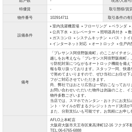
総戸数
-
現況/入居可
特優賃
-
取引態様/賃
物件番号
102914711
取引条件の有
室内洗濯機置場
フローリング
ベランダ
公共下水
エレベーター
照明器具付き
敷
設備条件
ガスコンロ
システムキッチン
バス・トイ
インターネット対応
オートロック
住戸内
「プレサンス阿倍野阪南町」のここがイチオシ
越しをお考えなら「プレサンス阿倍野阪南町」
り防犯対策につながるオートロック機能を備え
報を取り扱っております。スタッフ一同、快適
で努めてまいりますので、ぜひ当社にお任せ下
フがご対応させていただきます。
備考
尚、弊社ではおとり広告は一切おこなっており
お問い合わせいただいた物件は勿論のこと、イ
物件多数ございます。
当店では、スマホでカンタン・おトクにお支払い
ント・マイルが貯まるクレジットカード決済が
また、分割支払いも可能です。お気軽にお申し付け下さ
AFLO上本町店
大阪府大阪市天王寺区東高津町12-16 フクダ不
TEL:06-6765-6888