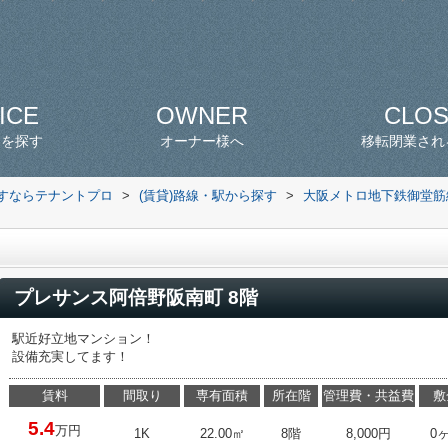
ICE
OWNER
CLO
スを探す
オーナー様へ
移転閉業され
探すならテナントプロ
>
(賃貸)路線・駅から探す
>
大阪メトロ地下鉄御堂筋
プレサンス阿倍野阪南町 8階
駅近好立地マンション！
設備充実してます！
賃料
間取り
専有面積
所在階
管理費・共益費
敷
5.4
万円
1K
22.00㎡
8階
8,000円
0