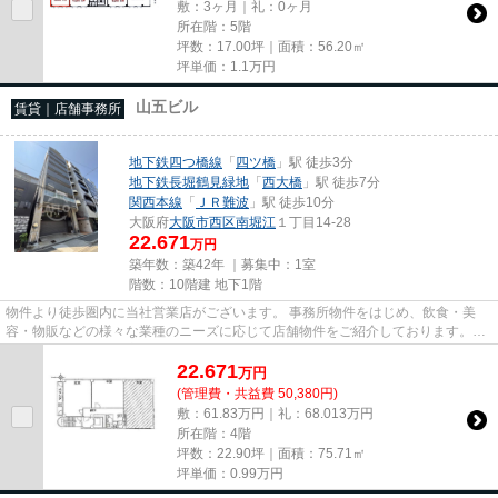
敷：3ヶ月｜礼：0ヶ月
所在階：5階
坪数：17.00坪｜面積：56.20㎡
坪単価：
1.1
万円
山五ビル
賃貸｜店舗事務所
地下鉄四つ橋線
「
四ツ橋
」駅 徒歩3分
地下鉄長堀鶴見緑地
「
西大橋
」駅 徒歩7分
関西本線
「
ＪＲ難波
」駅 徒歩10分
大阪府
大阪市西区
南堀江
１丁目14-28
22.671
万円
築年数：築42年 ｜募集中：
1室
階数：10階建 地下1階
物件より徒歩圏内に当社営業店がございます。 事務所物件をはじめ、飲食・美
容・物販などの様々な業種のニーズに応じて店舗物件をご紹介しております。
尚、弊社ではおとり広告は一切...
22.671
万
円
(管理費・共益費 50,380円)
敷：61.83万円｜礼：68.013万円
所在階：4階
坪数：22.90坪｜面積：75.71㎡
坪単価：
0.99
万円