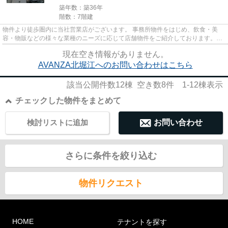
築年数：築36年
階数：7階建
物件より徒歩圏内に当社営業店がございます。 事務所物件をはじめ、飲食・美
容・物販などの様々な業種のニーズに応じて店舗物件をご紹介しております。
尚、弊社ではおとり広告は一切...
現在空き情報がありません。
AVANZA北堀江へのお問い合わせはこちら
該当公開件数
12
棟 空き数
8
件
1-12
棟表示
チェックした物件をまとめて
検討リストに追加
お問い合わせ
さらに条件を絞り込む
物件リクエスト
HOME
テナントを探す