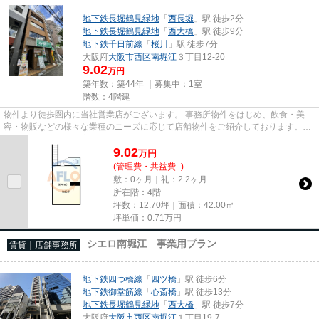
地下鉄長堀鶴見緑地
「
西長堀
」駅 徒歩2分
地下鉄長堀鶴見緑地
「
西大橋
」駅 徒歩9分
地下鉄千日前線
「
桜川
」駅 徒歩7分
大阪府
大阪市西区
南堀江
３丁目12-20
9.02
万円
築年数：築44年 ｜募集中：
1室
階数：4階建
物件より徒歩圏内に当社営業店がございます。 事務所物件をはじめ、飲食・美
容・物販などの様々な業種のニーズに応じて店舗物件をご紹介しております。
尚、弊社ではおとり広告は一切...
9.02
万
円
(管理費・共益費 -)
敷：0ヶ月｜礼：2.2ヶ月
所在階：4階
坪数：12.70坪｜面積：42.00㎡
坪単価：
0.71
万円
シエロ南堀江 事業用プラン
賃貸｜店舗事務所
地下鉄四つ橋線
「
四ツ橋
」駅 徒歩6分
地下鉄御堂筋線
「
心斎橋
」駅 徒歩13分
地下鉄長堀鶴見緑地
「
西大橋
」駅 徒歩7分
大阪府
大阪市西区
南堀江
１丁目19-7