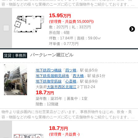
容・物販などの様々な業種のニーズに応じて店舗物件をご紹介しております。
尚、弊社ではおとり広告は一切...
15.95
万
円
(管理費・共益費 55,000円)
敷：20万円｜礼：33万円
所在階：6階
坪数：17.84坪｜面積：59.00㎡
坪単価：
0.77
万円
パークレーン堀江ビル
賃貸｜事務所
地下鉄四つ橋線
「
四ツ橋
」駅 徒歩5分
地下鉄長堀鶴見緑地
「
西大橋
」駅 徒歩1分
地下鉄御堂筋線
「
心斎橋
」駅 徒歩9分
大阪府
大阪市西区
北堀江
２丁目2-24
18.7
万円
築年数：築35年 ｜募集中：
1室
階数：12階建
物件より徒歩圏内に当社営業店がございます。 事務所物件をはじめ、飲食・美
容・物販などの様々な業種のニーズに応じて店舗物件をご紹介しております。
尚、弊社ではおとり広告は一切...
18.7
万
円
(管理費・共益費 -)