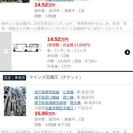
14.52
万円
築年数：築18年 ｜募集中：
1室
階数：14階建
物件より徒歩圏内に当社営業店がございます。 事務所物件をはじめ、飲食・美
容・物販などの様々な業種のニーズに応じて店舗物件をご紹介しております。
尚、弊社ではおとり広告は一切...
14.52
万
円
(管理費・共益費 11,000円)
敷：2ヶ月｜礼：1.1ヶ月
所在階：11階
坪数：14.48坪｜面積：47.88㎡
坪単価：
1
万円
マインズ北堀江（テナント）
賃貸｜事務所
地下鉄御堂筋線
「
心斎橋
」駅 徒歩7分
地下鉄四つ橋線
「
四ツ橋
」駅 徒歩3分
地下鉄長堀鶴見緑地
「
西大橋
」駅 徒歩1分
大阪府
大阪市西区
北堀江
１丁目22-3
15.95
万円
築年数：築35年 ｜募集中：
1室
階数：10階建 地下1階
物件より徒歩圏内に当社営業店がございます。 事務所物件をはじめ、飲食・美