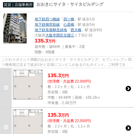
おおきにサイタ・サイタビルヂング
賃貸｜店舗事務所
地下鉄四つ橋線
「
四ツ橋
」駅 徒歩1分
地下鉄御堂筋線
「
心斎橋
」駅 徒歩5分
地下鉄長堀鶴見緑地
「
西大橋
」駅 徒歩9分
大阪府
大阪市西区
北堀江
１丁目2-16
135.3
万円
築年数：築68年 ｜募集中：
2室
階数：9階建
こだわりポイント満載のおおきにサイタ・サイタビルヂング。セブンイレブン 四
ツ橋南堀江店まで徒歩2分と近場にコンビニがあるのもポイント。ご利用できる
駅は3駅以上あり、交通の便が...
135.3
万
円
(管理費・共益費 22,000円)
敷：2.2ヶ月｜礼：1.1ヶ月
所在階：3階
坪数：49.99坪｜面積：165.28㎡
坪単価：
2.38
万円
135.3
万
円
(管理費・共益費 22,000円)
敷：2.2ヶ月｜礼：1.1ヶ月
所在階：3階