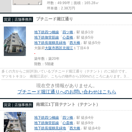
坪数：49.99坪｜面積：165.28㎡
坪単価：
2.38
万円
プチニード堀江通り
賃貸｜店舗事務所
地下鉄四つ橋線
「
四ツ橋
」駅 徒歩1分
地下鉄御堂筋線
「
心斎橋
」駅 徒歩5分
地下鉄長堀鶴見緑地
「
西大橋
」駅 徒歩5分
大阪府
大阪市西区
北堀江
１丁目4-9
-
築年数：築20年
階数：5階建
多くの方からご好評頂いているプチニード堀江通り（テナント）のご紹介です。
マツモトキヨシ 南堀江店が、こちらの物件から100mのところにあります。3駅
以上利用できる立地となってい...
現在空き情報がありません。
プチニード堀江通りへのお問い合わせはこちら
南堀江1丁目テナント（テナント）
賃貸｜店舗事務所
地下鉄四つ橋線
「
四ツ橋
」駅 徒歩4分
地下鉄御堂筋線
「
心斎橋
」駅 徒歩9分
地下鉄長堀鶴見緑地
「
西大橋
」駅 徒歩4分