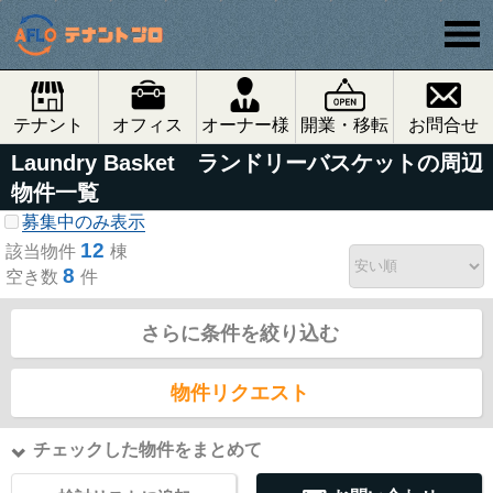
テナント
オフィス
オーナー様
開業・移転
お問合せ
Laundry Basket ランドリーバスケットの周辺
物件一覧
募集中のみ表示
12
該当物件
棟
8
空き数
件
さらに条件を絞り込む
物件リクエスト
チェックした物件をまとめて