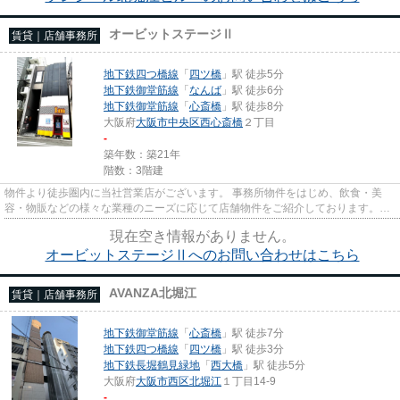
オービットステージⅡ
賃貸｜店舗事務所
地下鉄四つ橋線
「
四ツ橋
」駅 徒歩5分
地下鉄御堂筋線
「
なんば
」駅 徒歩6分
地下鉄御堂筋線
「
心斎橋
」駅 徒歩8分
大阪府
大阪市中央区
西心斎橋
２丁目
-
築年数：築21年
階数：3階建
物件より徒歩圏内に当社営業店がございます。 事務所物件をはじめ、飲食・美
容・物販などの様々な業種のニーズに応じて店舗物件をご紹介しております。
尚、弊社ではおとり広告は一切...
現在空き情報がありません。
オービットステージⅡへのお問い合わせはこちら
AVANZA北堀江
賃貸｜店舗事務所
地下鉄御堂筋線
「
心斎橋
」駅 徒歩7分
地下鉄四つ橋線
「
四ツ橋
」駅 徒歩3分
地下鉄長堀鶴見緑地
「
西大橋
」駅 徒歩5分
大阪府
大阪市西区
北堀江
１丁目14-9
-