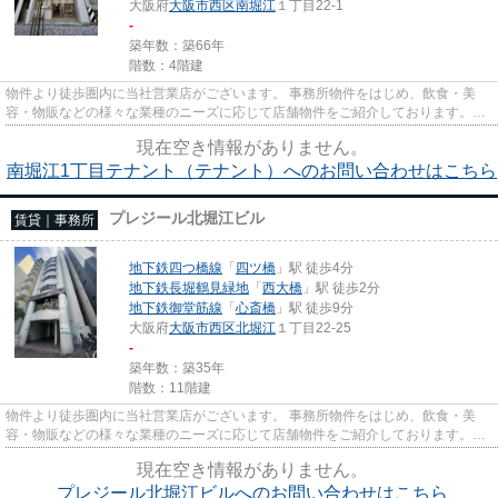
大阪府
大阪市西区
南堀江
１丁目22-1
-
築年数：築66年
階数：4階建
物件より徒歩圏内に当社営業店がございます。 事務所物件をはじめ、飲食・美
容・物販などの様々な業種のニーズに応じて店舗物件をご紹介しております。
尚、弊社ではおとり広告は一切...
現在空き情報がありません。
南堀江1丁目テナント（テナント）へのお問い合わせはこちら
プレジール北堀江ビル
賃貸｜事務所
地下鉄四つ橋線
「
四ツ橋
」駅 徒歩4分
地下鉄長堀鶴見緑地
「
西大橋
」駅 徒歩2分
地下鉄御堂筋線
「
心斎橋
」駅 徒歩9分
大阪府
大阪市西区
北堀江
１丁目22-25
-
築年数：築35年
階数：11階建
物件より徒歩圏内に当社営業店がございます。 事務所物件をはじめ、飲食・美
容・物販などの様々な業種のニーズに応じて店舗物件をご紹介しております。
尚、弊社ではおとり広告は一切...
現在空き情報がありません。
プレジール北堀江ビルへのお問い合わせはこちら