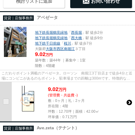
検討リストに追加
お問い合わせ
アベゼータ
賃貸｜店舗事務所
地下鉄長堀鶴見緑地
「
西長堀
」駅 徒歩2分
地下鉄長堀鶴見緑地
「
西大橋
」駅 徒歩9分
地下鉄千日前線
「
桜川
」駅 徒歩7分
大阪府
大阪市西区
南堀江
３丁目
9.02
万円
築年数：築44年 ｜募集中：
1室
階数：4階建
こだわりポイント満載のアベゼータ。ローソン 南堀江3丁目店まで徒歩4分と近
場にコンビニがあるのもポイント。駐車場までの距離は300mです。特徴的な外
観と洗練された設計の内装を持...
9.02
万
円
(管理費・共益費 -)
敷：0ヶ月｜礼：2ヶ月
所在階：4階
坪数：12.70坪｜面積：42.00㎡
坪単価：
0.71
万円
Ave.zeta（テナント）
賃貸｜店舗事務所