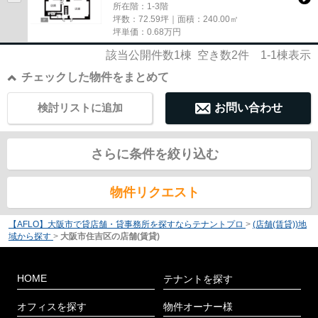
所在階：1-3階
坪数：72.59坪｜面積：240.00㎡
坪単価：
0.68
万円
該当公開件数
1
棟 空き数
2
件
1-1
棟表示
チェックした物件をまとめて
検討リストに追加
お問い合わせ
さらに条件を絞り込む
物件リクエスト
【AFLO】大阪市で貸店舗・貸事務所を探すならテナントプロ
>
(店舗(賃貸))地
域から探す
>
大阪市住吉区の店舗(賃貸)
HOME
テナントを探す
オフィスを探す
物件オーナー様