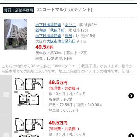
21コートマルナカ(テナント)
賃貸｜店舗事務所
地下鉄御堂筋線
「
あびこ
」駅 徒歩2分
阪和線
「
我孫子町
」駅 徒歩12分
地下鉄御堂筋線
「
長居
」駅 徒歩15分
大阪府
大阪市住吉区
苅田
９丁目
49.5
万円
築年数：築33年 ｜募集中：
2室
階数：15階建 地下1階
こちらの物件から321m以内に「daiei(ダイエー) 我孫子店」があります。物件か
ら駐車場までの距離は200mです。地上15階建てのイチオシの物件です。初期費
用をカードでお支払いいただけ...
49.5
万
円
(管理費・共益費 -)
敷：3ヶ月｜礼：0ヶ月
所在階：1-3階
坪数：72.59坪｜面積：240.00㎡
坪単価：
0.68
万円
49.5
万
円
(管理費・共益費 -)
敷：3ヶ月｜礼：0ヶ月