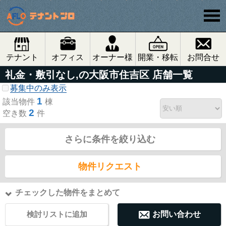
テナント
オフィス
オーナー様
開業・移転
お問合せ
礼金・敷引なし,の大阪市住吉区 店舗一覧
募集中のみ表示
1
該当物件
棟
2
空き数
件
さらに条件を絞り込む
物件リクエスト
チェックした物件をまとめて
検討リストに追加
お問い合わせ