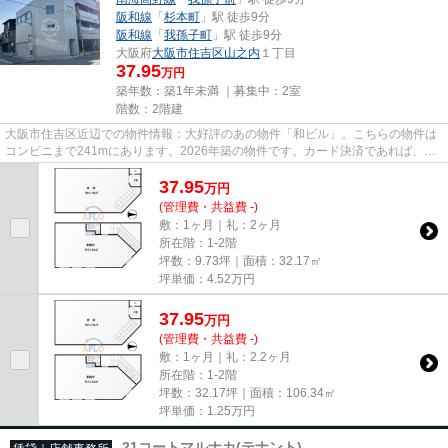
阪和線
「
杉本町
」駅 徒歩9分
阪和線
「
我孫子町
」駅 徒歩9分
大阪府
大阪市住吉区
山之内
１丁目
37.95
万円
築年数：築1年未満 ｜募集中：
2室
階数：2階建
大阪市住吉区近辺での物件情報：大好評のあの物件「和ビル」。こちらの物件は
コンビニまで241mにあります。2026年築の物件です。カード決済であれば、現
金が手元になくてもお支払いで...
37.95
万
円
(管理費・共益費 -)
敷：1ヶ月｜礼：2ヶ月
所在階：1-2階
坪数：9.73坪｜面積：32.17㎡
坪単価：
4.52
万円
37.95
万
円
(管理費・共益費 -)
敷：1ヶ月｜礼：2.2ヶ月
所在階：1-2階
坪数：32.17坪｜面積：106.34㎡
坪単価：
1.25
万円
21コートマルナカ(テナント)