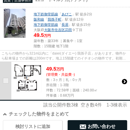
賃貸｜店舗事務所
地下鉄御堂筋線
「
あびこ
」駅 徒歩2分
阪和線
「
我孫子町
」駅 徒歩12分
地下鉄御堂筋線
「
長居
」駅 徒歩15分
大阪府
大阪市住吉区
苅田
９丁目
49.5
万円
築年数：築33年 ｜募集中：
1室
階数：15階建 地下1階
こちらの物件から321m以内に「daiei(ダイエー) 我孫子店」があります。物件か
ら駐車場までの距離は200mです。地上15階建てのイチオシの物件です。初期費
用をカードでお支払いいただけ...
49.5
万
円
(管理費・共益費 -)
敷：3ヶ月｜礼：0ヶ月
所在階：1-3階
坪数：72.59坪｜面積：240.00㎡
坪単価：
0.68
万円
該当公開件数
3
棟 空き数
4
件
1-3
棟表示
チェックした物件をまとめて
検討リストに追加
お問い合わせ