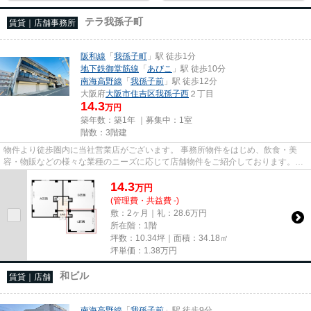
テラ我孫子町
賃貸｜店舗事務所
阪和線
「
我孫子町
」駅 徒歩1分
地下鉄御堂筋線
「
あびこ
」駅 徒歩10分
南海高野線
「
我孫子前
」駅 徒歩12分
大阪府
大阪市住吉区
我孫子西
２丁目
14.3
万円
築年数：築1年 ｜募集中：
1室
階数：3階建
物件より徒歩圏内に当社営業店がございます。 事務所物件をはじめ、飲食・美
容・物販などの様々な業種のニーズに応じて店舗物件をご紹介しております。
尚、弊社ではおとり広告は一切...
14.3
万
円
(管理費・共益費 -)
敷：2ヶ月｜礼：28.6万円
所在階：1階
坪数：10.34坪｜面積：34.18㎡
坪単価：
1.38
万円
和ビル
賃貸｜店舗
南海高野線
「
我孫子前
」駅 徒歩9分