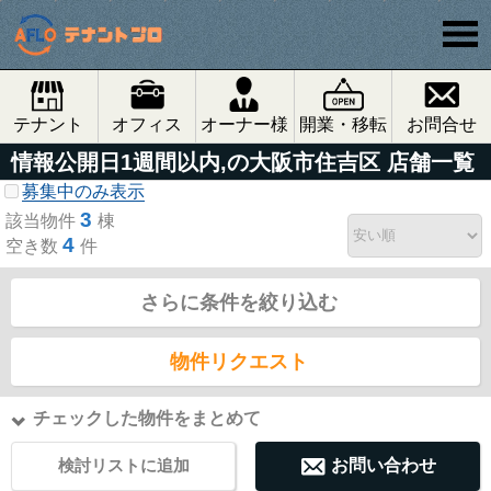
テナント
オフィス
オーナー様
開業・移転
お問合せ
情報公開日1週間以内,の大阪市住吉区 店舗一覧
募集中のみ表示
3
該当物件
棟
4
空き数
件
さらに条件を絞り込む
物件リクエスト
チェックした物件をまとめて
検討リストに追加
お問い合わせ