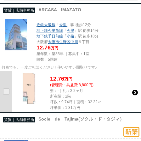
ARCASA IMAZATO
賃貸｜店舗事務所
近鉄大阪線
「
今里
」駅 徒歩12分
地下鉄今里筋線
「
今里
」駅 徒歩14分
地下鉄千日前線
「
小路
」駅 徒歩18分
大阪府
大阪市生野区
中川
５丁目
12.76
万円
築年数：築35年 ｜募集中：
1室
階数：5階建
何商でも、一度ご相談ください♪ 使いやすい間取りです♪
12.76
万
円
(管理費・共益費 8,800円)
敷：-｜礼：2.2ヶ月
所在階：2階
坪数：9.74坪｜面積：32.22㎡
坪単価：
1.31
万円
Socle de Tajima(ソクル・ド・タジマ）
賃貸｜店舗事務所