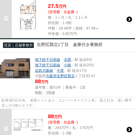
27.5
万
円
(管理費・共益費 -)
敷：1ヶ月｜礼：1.1ヶ月
所在階：1-3階
坪数：29.48坪｜面積：97.46㎡
坪単価：
0.85
万円
生野区巽北1丁目 倉庫付き事務所
賃貸｜店舗事務所
地下鉄千日前線
「
北巽
」駅 徒歩8分
地下鉄千日前線
「
小路
」駅 徒歩20分
近鉄大阪線
「
今里
」駅 徒歩17分
大阪府
大阪市生野区
巽北
１丁目30-41
88
万円
築年数：築51年 ｜募集中：
1室
階数：3階建
駐車場5台分有。 各階トイレあり、エレベーターリフト有。 屋上付き、使い勝手
良しの1棟ビルです。
88
万
円
(管理費・共益費 -)
敷：264万円｜礼：176万円
所在階：1-3階