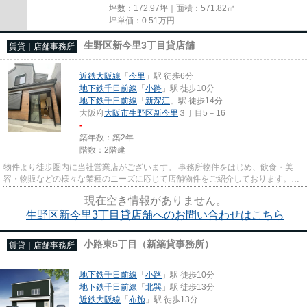
坪数：172.97坪｜面積：571.82㎡
坪単価：
0.51
万円
生野区新今里3丁目貸店舗
賃貸｜店舗事務所
近鉄大阪線
「
今里
」駅 徒歩6分
地下鉄千日前線
「
小路
」駅 徒歩10分
地下鉄千日前線
「
新深江
」駅 徒歩14分
大阪府
大阪市生野区
新今里
３丁目5－16
-
築年数：築2年
階数：2階建
物件より徒歩圏内に当社営業店がございます。 事務所物件をはじめ、飲食・美
容・物販などの様々な業種のニーズに応じて店舗物件をご紹介しております。
尚、弊社ではおとり広告は一切...
現在空き情報がありません。
生野区新今里3丁目貸店舗へのお問い合わせはこちら
小路東5丁目（新築貸事務所）
賃貸｜店舗事務所
地下鉄千日前線
「
小路
」駅 徒歩10分
地下鉄千日前線
「
北巽
」駅 徒歩13分
近鉄大阪線
「
布施
」駅 徒歩13分