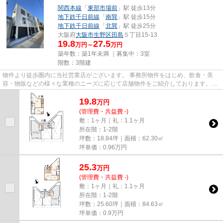
関西本線
「
東部市場前
」駅 徒歩13分
地下鉄千日前線
「
南巽
」駅 徒歩15分
地下鉄千日前線
「
北巽
」駅 徒歩25分
大阪府
大阪市生野区
田島
５丁目15-13
19.8
27.5
万円～
万円
築年数：築1年未満 ｜募集中：
3室
階数：3階建
物件より徒歩圏内に当社営業店がございます。 事務所物件をはじめ、飲食・美
容・物販などの様々な業種のニーズに応じて店舗物件をご紹介しております。
尚、弊社ではおとり広告は一切...
19.8
万
円
(管理費・共益費 -)
敷：1ヶ月｜礼：1.1ヶ月
所在階：1-2階
坪数：18.84坪｜面積：62.30㎡
坪単価：
0.96
万円
25.3
万
円
(管理費・共益費 -)
敷：1ヶ月｜礼：1.1ヶ月
所在階：1-2階
坪数：25.60坪｜面積：84.63㎡
坪単価：
0.9
万円