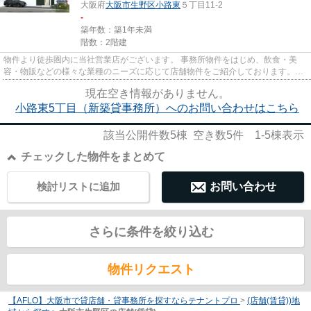
大阪府
大阪市生野区
小路東
５丁目11-2
-
築年数：築1年未満
階数：2階建
物件より徒歩圏内に当社営業店がございます。 事務所物件をはじめ、飲食・美
容・物販などの様々な業種のニーズに応じて店舗物件をご紹介しております。
尚、弊社ではおとり広告は一切...
現在空き情報がありません。
小路東5丁目（新築貸事務所）へのお問い合わせはこちら
該当公開件数
5
棟 空き数
5
件
1-5
棟表示
チェックした物件をまとめて
検討リストに追加
お問い合わせ
さらに条件を絞り込む
物件リクエスト
【AFLO】大阪市で貸店舗・貸事務所を探すならテナントプロ
>
(店舗(賃貸))地