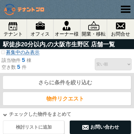
テナント
オフィス
オーナー様
開業・移転
お問合せ
駅徒歩20分以内,の大阪市生野区 店舗一覧
募集中のみ表示
5
該当物件
棟
5
空き数
件
さらに条件を絞り込む
物件リクエスト
チェックした物件をまとめて
検討リストに追加
お問い合わせ