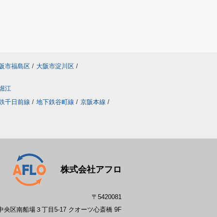
阪市福島区
/
大阪市淀川区
/
堀江
鉄千日前線
/
地下鉄谷町線
/
京阪本線
/
株式会社アフロ
〒5420081
央区南船場３丁目5-17 クオーツ心斎橋 9F