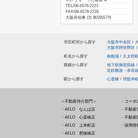
TEL/06-6578-2223
FAX/06-6578-2228
大阪府知事 (3) 第58557号
市区町村から探す
大阪市中央区
/
大阪市阿倍野区
/
町名から探す
南船場
/
久太郎
路線から探す
地下鉄御堂筋線
/
近鉄難波・奈良
駅から探す
心斎橋
/
堺筋本
＜不動産仲介部門＞
・
コーポ
・
AFLO なんば店
・
不動産
・
AFLO 心斎橋店
・
不動産
・
AFLO 上本町店
・
採用情
・
AFLO 肥後橋店