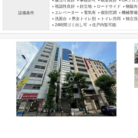
陽当り良好
事務所可
眺望良好
OAフロ
視認性良好
好立地
ロードサイド
物販向
エレベーター
電気有
個別空調
機械警備
設備条件
洗面台
男女トイレ別
トイレ共同
独立洗
24時間ゴミ出し可
住戸内覧可能