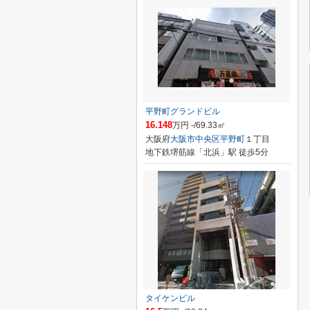
平野町グランドビル
16.148
万円 -/69.33㎡
大阪府
大阪市中央区
平野町
１丁目
地下鉄堺筋線「北浜」駅 徒歩5分
タイケンビル