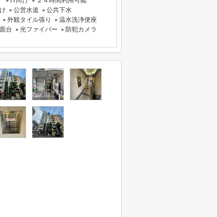
ア
IT向け
２４時間利用可能
け
公営水道
公共下水
外観タイル張り
温水洗浄便座
面台
光ファイバー
防犯カメラ