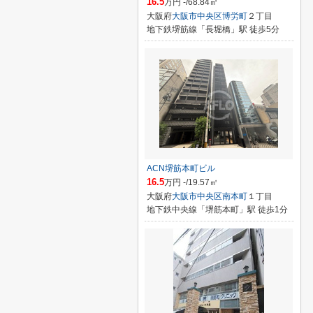
16.5
万円 -/68.84㎡
大阪府
大阪市中央区
博労町
２丁目
地下鉄堺筋線「長堀橋」駅 徒歩5分
ACN堺筋本町ビル
16.5
万円 -/19.57㎡
大阪府
大阪市中央区
南本町
１丁目
地下鉄中央線「堺筋本町」駅 徒歩1分