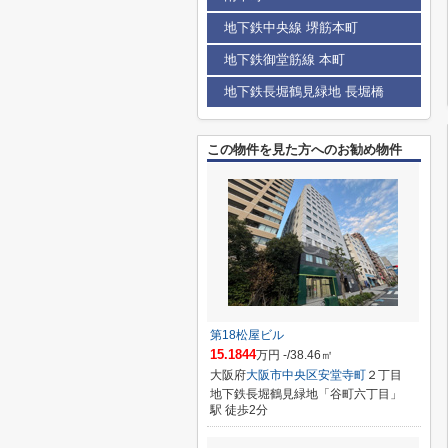
地下鉄中央線 堺筋本町
地下鉄御堂筋線 本町
地下鉄長堀鶴見緑地 長堀橋
この物件を見た方へのお勧め物件
第18松屋ビル
15.1844
万円 -/38.46㎡
大阪府
大阪市中央区
安堂寺町
２丁目
地下鉄長堀鶴見緑地「谷町六丁目」
駅 徒歩2分