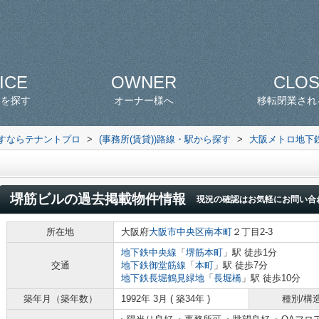
ICE
OWNER
CLO
スを探す
オーナー様へ
移転閉業され
探すならテナントプロ
>
(事務所(賃貸))路線・駅から探す
>
大阪メトロ地下
堺筋ビル
の過去掲載物件情報
現況の確認はお気軽にお問い合
所在地
大阪府
大阪市中央区
南本町
２丁目2-3
地下鉄中央線
「
堺筋本町
」駅 徒歩1分
交通
地下鉄御堂筋線
「
本町
」駅 徒歩7分
地下鉄長堀鶴見緑地
「
長堀橋
」駅 徒歩10分
築年月（築年数）
1992年 3月 ( 築34年 )
種別/構