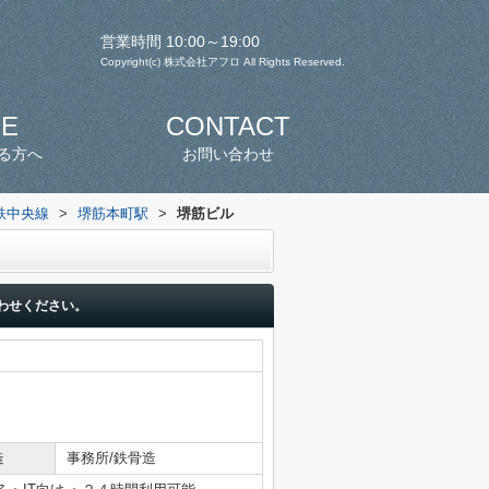
営業時間 10:00～19:00
Copyright(c) 株式会社アフロ All Rights Reserved.
SE
CONTACT
る方へ
お問い合わせ
鉄中央線
>
堺筋本町駅
>
堺筋ビル
わせください。
造
事務所/鉄骨造