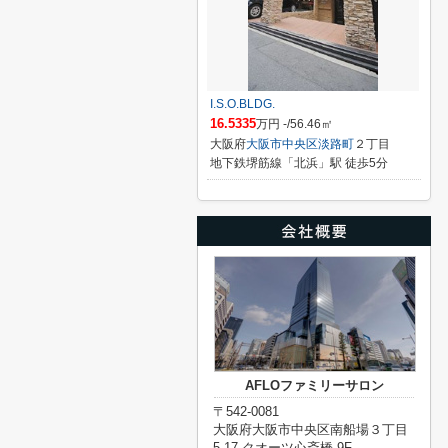
I.S.O.BLDG.
16.5335
万円 -/56.46㎡
大阪府
大阪市中央区
淡路町
２丁目
地下鉄堺筋線「北浜」駅 徒歩5分
AFLOファミリーサロン
〒542-0081
大阪府大阪市中央区南船場３丁目
5-17 クオーツ心斎橋 9F