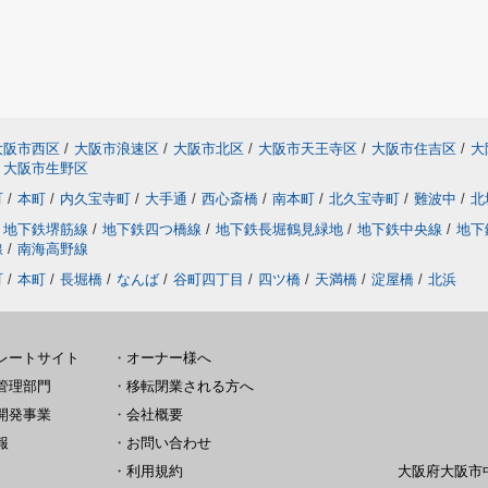
大阪市西区
/
大阪市浪速区
/
大阪市北区
/
大阪市天王寺区
/
大阪市住吉区
/
大
大阪市生野区
町
/
本町
/
内久宝寺町
/
大手通
/
西心斎橋
/
南本町
/
北久宝寺町
/
難波中
/
北
地下鉄堺筋線
/
地下鉄四つ橋線
/
地下鉄長堀鶴見緑地
/
地下鉄中央線
/
地下
線
/
南海高野線
町
/
本町
/
長堀橋
/
なんば
/
谷町四丁目
/
四ツ橋
/
天満橋
/
淀屋橋
/
北浜
レートサイト
・
オーナー様へ
管理部門
・
移転閉業される方へ
開発事業
・
会社概要
報
・
お問い合わせ
・
利用規約
大阪府大阪市中