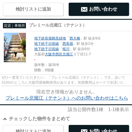
検討リストに追加
お問い合わせ
プレミール北堀江（テナント）
賃貸｜事務所
地下鉄長堀鶴見緑地
「
西大橋
」駅 徒歩9分
地下鉄千日前線
「
西長堀
」駅 徒歩2分
地下鉄千日前線
「
桜川
」駅 徒歩8分
大阪府
大阪市西区
北堀江
３丁目11-7
-
築年数：築36年
階数：9階建
ぜひ一度見ていただきたい、「プレミール北堀江（テナント）」です。歩いて
310mのところに大阪問屋橋郵便局があります。初期費用はカードで決済いただ
けます。駐車場までの距離は300m...
現在空き情報がありません。
プレミール北堀江（テナント）へのお問い合わせはこちら
該当公開件数
1
棟
1-1
棟表示
チェックした物件をまとめて
検討リストに追加
お問い合わせ