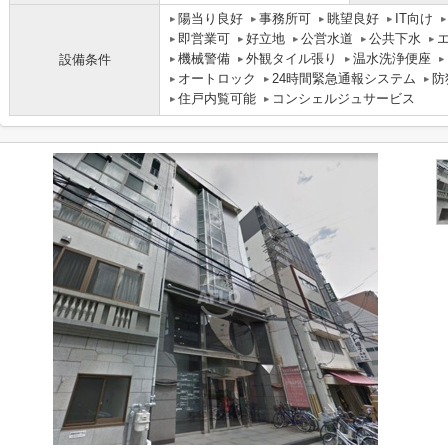
陽当り良好
事務所可
眺望良好
IT向け
即営業可
好立地
公営水道
公共下水
機械警備
外観タイル張り
温水洗浄便座
設備条件
オートロック
24時間緊急通報システム
防
住戸内覧可能
コンシェルジュサービス