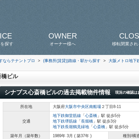
ICE
OWNER
CLO
スを探す
オーナー様へ
移転閉業され
探すならテナントプロ
>
(事務所(賃貸))路線・駅から探す
>
大阪メトロ地下
斎橋ビル
シナプス心斎橋ビル
の過去掲載物件情報
現況の確認は
所在地
大阪府
大阪市中央区
南船場
２丁目8-11
地下鉄御堂筋線
「
心斎橋
」駅 徒歩5分
交通
地下鉄堺筋線
「
長堀橋
」駅 徒歩3分
地下鉄長堀鶴見緑地
「
心斎橋
」駅 徒歩5分
築年月（築年数）
1989年 3月 ( 築37年 )
種別/構