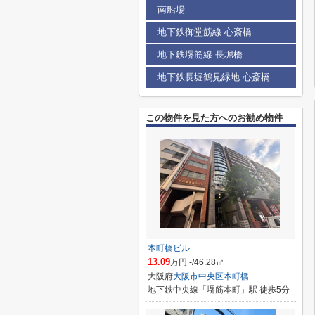
南船場
地下鉄御堂筋線 心斎橋
地下鉄堺筋線 長堀橋
地下鉄長堀鶴見緑地 心斎橋
この物件を見た方へのお勧め物件
本町橋ビル
13.09
万円 -/46.28㎡
大阪府
大阪市中央区
本町橋
地下鉄中央線「堺筋本町」駅 徒歩5分