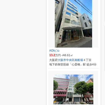
AOIビル
13.2
万円 -/46.61㎡
大阪府
大阪市中央区
南船場
４丁目
地下鉄御堂筋線「心斎橋」駅 徒歩4分