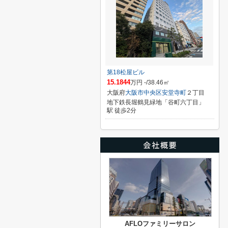
第18松屋ビル
15.1844
万円 -/38.46㎡
大阪府
大阪市中央区
安堂寺町
２丁目
地下鉄長堀鶴見緑地「谷町六丁目」
駅 徒歩2分
AFLOファミリーサロン