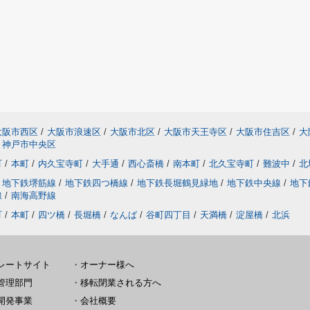
大阪市西区
/
大阪市浪速区
/
大阪市北区
/
大阪市天王寺区
/
大阪市住吉区
/
大
神戸市中央区
町
/
本町
/
内久宝寺町
/
大手通
/
西心斎橋
/
南本町
/
北久宝寺町
/
難波中
/
北
地下鉄堺筋線
/
地下鉄四つ橋線
/
地下鉄長堀鶴見緑地
/
地下鉄中央線
/
地下
線
/
南海高野線
町
/
本町
/
四ツ橋
/
長堀橋
/
なんば
/
谷町四丁目
/
天満橋
/
淀屋橋
/
北浜
レートサイト
・
オーナー様へ
管理部門
・
移転閉業される方へ
開発事業
・
会社概要