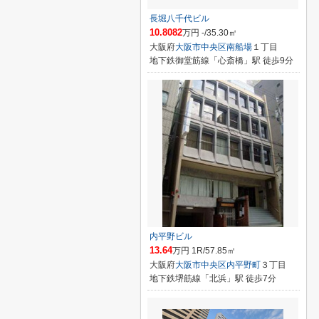
長堀八千代ビル
10.8082
万円 -/35.30㎡
大阪府
大阪市中央区
南船場
１丁目
地下鉄御堂筋線「心斎橋」駅 徒歩9分
内平野ビル
13.64
万円 1R/57.85㎡
大阪府
大阪市中央区
内平野町
３丁目
地下鉄堺筋線「北浜」駅 徒歩7分