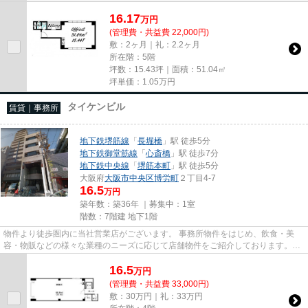
16.17
万
円
(管理費・共益費 22,000円)
敷：2ヶ月｜礼：2.2ヶ月
所在階：5階
坪数：15.43坪｜面積：51.04㎡
坪単価：
1.05
万円
タイケンビル
賃貸｜事務所
地下鉄堺筋線
「
長堀橋
」駅 徒歩5分
地下鉄御堂筋線
「
心斎橋
」駅 徒歩7分
地下鉄中央線
「
堺筋本町
」駅 徒歩5分
大阪府
大阪市中央区
博労町
２丁目4-7
16.5
万円
築年数：築36年 ｜募集中：
1室
階数：7階建 地下1階
物件より徒歩圏内に当社営業店がございます。 事務所物件をはじめ、飲食・美
容・物販などの様々な業種のニーズに応じて店舗物件をご紹介しております。
尚、弊社ではおとり広告は一切...
16.5
万
円
(管理費・共益費 33,000円)
敷：30万円｜礼：33万円