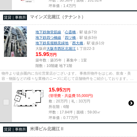
坪数：30.56坪｜面積：101.02㎡
坪単価：
1.4
万円
マインズ北堀江（テナント）
賃貸｜事務所
地下鉄御堂筋線
「
心斎橋
」駅 徒歩7分
地下鉄四つ橋線
「
四ツ橋
」駅 徒歩3分
地下鉄長堀鶴見緑地
「
西大橋
」駅 徒歩1分
大阪府
大阪市西区
北堀江
１丁目22-3
15.95
万円
築年数：築35年 ｜募集中：
1室
階数：10階建 地下1階
物件より徒歩圏内に当社営業店がございます。 事務所物件をはじめ、飲食・美
容・物販などの様々な業種のニーズに応じて店舗物件をご紹介しております。
尚、弊社ではおとり広告は一切...
15.95
万
円
(管理費・共益費 55,000円)
敷：20万円｜礼：33万円
所在階：6階
坪数：17.84坪｜面積：59.00㎡
坪単価：
0.77
万円
米澤ビル北堀江Ⅱ
賃貸｜事務所