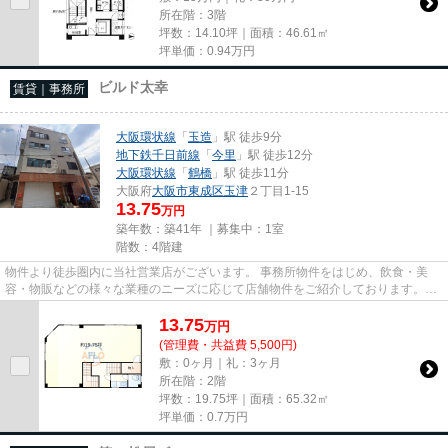
所在階：3階
坪数：14.10坪｜面積：46.61㎡
坪単価：
0.94
万円
ビルド太幸
賃貸｜事務所
大阪環状線
「
玉造
」駅 徒歩9分
地下鉄千日前線
「
今里
」駅 徒歩12分
大阪環状線
「
鶴橋
」駅 徒歩11分
大阪府
大阪市東成区
玉津
２丁目1-15
13.75
万円
築年数：築41年 ｜募集中：
1室
階数：4階建
物件より徒歩圏内に当社営業店がございます。 事務所物件をはじめ、飲食・美
容・物販などの様々な業種のニーズに応じて店舗物件をご紹介しております。
尚、弊社ではおとり広告は一切...
13.75
万
円
(管理費・共益費 5,500円)
敷：0ヶ月｜礼：3ヶ月
所在階：2階
坪数：19.75坪｜面積：65.32㎡
坪単価：
0.7
万円