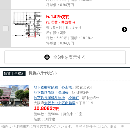
坪単価：
0.94
万円
5.1425
万
円
(管理費・共益費 -)
敷：0ヶ月｜礼：2ヶ月
所在階：3階
坪数：5.50坪｜面積：18.18㎡
坪単価：
0.94
万円
全6件を表示する
長堀八千代ビル
賃貸｜事務所
地下鉄御堂筋線
「
心斎橋
」駅 徒歩9分
地下鉄堺筋線
「
長堀橋
」駅 徒歩2分
地下鉄長堀鶴見緑地
「
松屋町
」駅 徒歩5分
大阪府
大阪市中央区
南船場
１丁目11-9
10.8082
万円
築年数：築50年 ｜募集中：
1室
階数：10階建
物件より徒歩圏内に当社営業店がございます。 事務所物件をはじめ、飲食・美