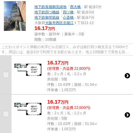
地下鉄長堀鶴見緑地
「
西大橋
」駅 徒歩2分
地下鉄四つ橋線
「
四ツ橋
」駅 徒歩3分
地下鉄御堂筋線
「
心斎橋
」駅 徒歩7分
大阪府
大阪市西区
北堀江
１丁目21-12
16.17
万円
築年数：築35年 ｜募集中：
3室
階数：10階建
こだわりポイント満載の米澤ビル北堀江Ⅱ。みずほ銀行四ツ橋支店まで340mで
す。周辺には、徒歩2分で利用できる駅があります。地上10階建てで景色も良
く、多数のお問い合わせをいただい...
16.17
万
円
(管理費・共益費 22,000円)
敷：2ヶ月｜礼：2.2ヶ月
所在階：5階
坪数：15.43坪｜面積：51.04㎡
坪単価：
1.05
万円
16.17
万
円
(管理費・共益費 22,000円)
敷：2ヶ月｜礼：2.2ヶ月
所在階：5階
坪数：15.43坪｜面積：51.04㎡
坪単価：
1.05
万円