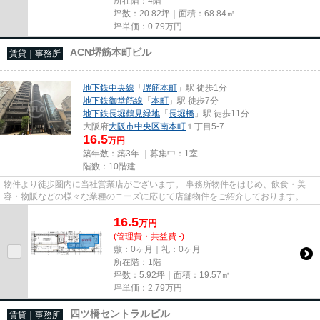
所在階：4階
坪数：20.82坪｜面積：68.84㎡
坪単価：
0.79
万円
ACN堺筋本町ビル
賃貸｜事務所
地下鉄中央線
「
堺筋本町
」駅 徒歩1分
地下鉄御堂筋線
「
本町
」駅 徒歩7分
地下鉄長堀鶴見緑地
「
長堀橋
」駅 徒歩11分
大阪府
大阪市中央区
南本町
１丁目5-7
16.5
万円
築年数：築3年 ｜募集中：
1室
階数：10階建
物件より徒歩圏内に当社営業店がございます。 事務所物件をはじめ、飲食・美
容・物販などの様々な業種のニーズに応じて店舗物件をご紹介しております。
尚、弊社ではおとり広告は一切...
16.5
万
円
(管理費・共益費 -)
敷：0ヶ月｜礼：0ヶ月
所在階：1階
坪数：5.92坪｜面積：19.57㎡
坪単価：
2.79
万円
四ツ橋セントラルビル
賃貸｜事務所