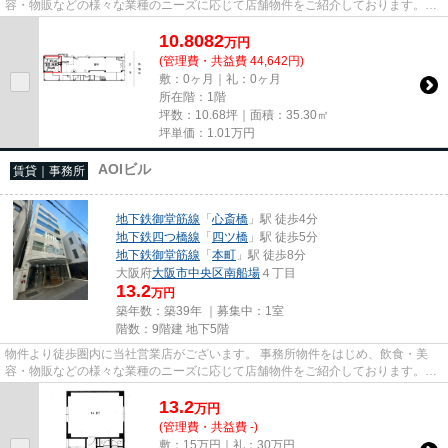
容・物販などの様々な業種のニーズに応じて店舗物件をご紹介しております。
尚、弊社ではおとり広告は一切...
10.8082
万
円
(管理費・共益費 44,642円)
敷：0ヶ月｜礼：0ヶ月
所在階：1階
坪数：10.68坪｜面積：35.30㎡
坪単価：
1.01
万円
AOIビル
賃貸｜事務所
地下鉄御堂筋線
「
心斎橋
」駅 徒歩4分
地下鉄四つ橋線
「
四ツ橋
」駅 徒歩5分
地下鉄御堂筋線
「
本町
」駅 徒歩8分
大阪府
大阪市中央区
南船場
４丁目
13.2
万円
築年数：築39年 ｜募集中：
1室
階数：9階建 地下5階
物件より徒歩圏内に当社営業店がございます。 事務所物件をはじめ、飲食・美
容・物販などの様々な業種のニーズに応じて店舗物件をご紹介しております。
尚、弊社ではおとり広告は一切...
13.2
万
円
(管理費・共益費 -)
敷：15万円｜礼：30万円