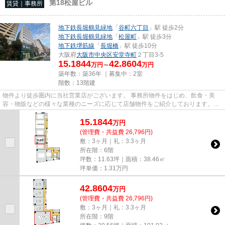
第18松屋ビル
賃貸｜事務所
地下鉄長堀鶴見緑地
「
谷町六丁目
」駅 徒歩2分
地下鉄長堀鶴見緑地
「
松屋町
」駅 徒歩3分
地下鉄堺筋線
「
長堀橋
」駅 徒歩10分
大阪府
大阪市中央区
安堂寺町
２丁目3-5
15.1844
42.8604
万円～
万円
築年数：築36年 ｜募集中：
2室
階数：13階建
物件より徒歩圏内に当社営業店がございます。 事務所物件をはじめ、飲食・美
容・物販などの様々な業種のニーズに応じて店舗物件をご紹介しております。
尚、弊社ではおとり広告は一切...
15.1844
万
円
(管理費・共益費 26,796円)
敷：3ヶ月｜礼：3.3ヶ月
所在階：6階
坪数：11.63坪｜面積：38.46㎡
坪単価：
1.31
万円
42.8604
万
円
(管理費・共益費 26,796円)
敷：3ヶ月｜礼：3.3ヶ月
所在階：9階