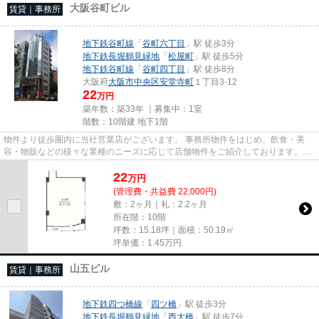
大阪谷町ビル
賃貸｜事務所
地下鉄谷町線
「
谷町六丁目
」駅 徒歩3分
地下鉄長堀鶴見緑地
「
松屋町
」駅 徒歩5分
地下鉄谷町線
「
谷町四丁目
」駅 徒歩8分
大阪府
大阪市中央区
安堂寺町
１丁目3-12
22
万円
築年数：築33年 ｜募集中：
1室
階数：10階建 地下1階
物件より徒歩圏内に当社営業店がございます。 事務所物件をはじめ、飲食・美
容・物販などの様々な業種のニーズに応じて店舗物件をご紹介しております。
尚、弊社ではおとり広告は一切...
22
万
円
(管理費・共益費 22,000円)
敷：2ヶ月｜礼：2.2ヶ月
所在階：10階
坪数：15.18坪｜面積：50.19㎡
坪単価：
1.45
万円
山五ビル
賃貸｜事務所
地下鉄四つ橋線
「
四ツ橋
」駅 徒歩3分
地下鉄長堀鶴見緑地
「
西大橋
」駅 徒歩7分