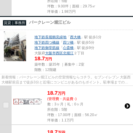
所在階：5階
坪数：9.00坪｜面積：29.75㎡
坪単価：
1.98
万円
パークレーン堀江ビル
賃貸｜事務所
地下鉄長堀鶴見緑地
「
西大橋
」駅 徒歩1分
地下鉄四つ橋線
「
四ツ橋
」駅 徒歩5分
地下鉄御堂筋線
「
心斎橋
」駅 徒歩9分
大阪府
大阪市西区
北堀江
２丁目
18.7
万円
築年数：築35年 ｜募集中：
2室
階数：12階建
新着情報：パークレーン堀江ビルの空室情報ならコチラ。セブンイレブン 大阪西
大橋駅前店まで徒歩3分と近場にコンビニがあるのもポイント。駐車場までの距
離は300mです。周辺には、徒...
18.7
万
円
(管理費・共益費 -)
敷：3ヶ月｜礼：0ヶ月
所在階：5階
坪数：17.00坪｜面積：56.20㎡
坪単価：
1.1
万円
18.7
万
円