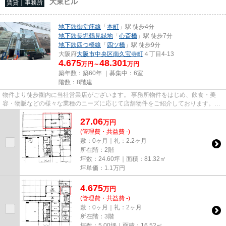
大東ビル
賃貸｜事務所
地下鉄御堂筋線
「
本町
」駅 徒歩4分
地下鉄長堀鶴見緑地
「
心斎橋
」駅 徒歩7分
地下鉄四つ橋線
「
四ツ橋
」駅 徒歩9分
大阪府
大阪市中央区
南久宝寺町
４丁目4-13
4.675
48.301
万円～
万円
築年数：築60年 ｜募集中：
6室
階数：8階建
物件より徒歩圏内に当社営業店がございます。 事務所物件をはじめ、飲食・美
容・物販などの様々な業種のニーズに応じて店舗物件をご紹介しております。
尚、弊社ではおとり広告は一切...
27.06
万
円
(管理費・共益費 -)
敷：0ヶ月｜礼：2.2ヶ月
所在階：2階
坪数：24.60坪｜面積：81.32㎡
坪単価：
1.1
万円
4.675
万
円
(管理費・共益費 -)
敷：0ヶ月｜礼：2ヶ月
所在階：3階
坪数：5.00坪｜面積：16.52㎡