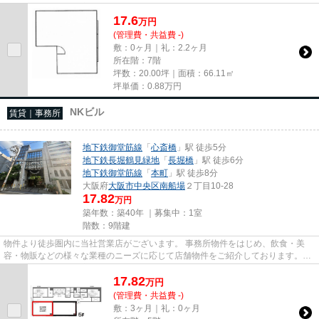
尚、弊社ではおとり広告は一切...
17.6
万
円
(管理費・共益費 -)
敷：0ヶ月｜礼：2.2ヶ月
所在階：7階
坪数：20.00坪｜面積：66.11㎡
坪単価：
0.88
万円
NKビル
賃貸｜事務所
地下鉄御堂筋線
「
心斎橋
」駅 徒歩5分
地下鉄長堀鶴見緑地
「
長堀橋
」駅 徒歩6分
地下鉄御堂筋線
「
本町
」駅 徒歩8分
大阪府
大阪市中央区
南船場
２丁目10-28
17.82
万円
築年数：築40年 ｜募集中：
1室
階数：9階建
物件より徒歩圏内に当社営業店がございます。 事務所物件をはじめ、飲食・美
容・物販などの様々な業種のニーズに応じて店舗物件をご紹介しております。
尚、弊社ではおとり広告は一切...
17.82
万
円
(管理費・共益費 -)
敷：3ヶ月｜礼：0ヶ月