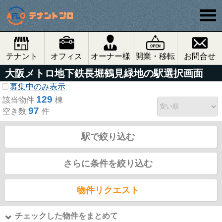
テナント
オフィス
オーナー様
開業・移転
お問合せ
大阪メトロ地下鉄長堀鶴見緑地の駅選択画面
募集中のみ表示
129
該当物件
棟
97
空き数
件
駅で絞り込む
さらに条件を絞り込む
物件リクエスト
チェックした物件をまとめて