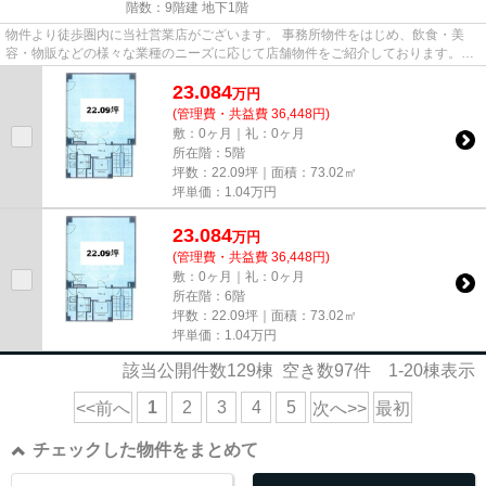
階数：9階建 地下1階
物件より徒歩圏内に当社営業店がございます。 事務所物件をはじめ、飲食・美
容・物販などの様々な業種のニーズに応じて店舗物件をご紹介しております。
尚、弊社ではおとり広告は一切...
23.084
万
円
(管理費・共益費 36,448円)
敷：0ヶ月｜礼：0ヶ月
所在階：5階
坪数：22.09坪｜面積：73.02㎡
坪単価：
1.04
万円
23.084
万
円
(管理費・共益費 36,448円)
敷：0ヶ月｜礼：0ヶ月
所在階：6階
坪数：22.09坪｜面積：73.02㎡
坪単価：
1.04
万円
該当公開件数
129
棟 空き数
97
件
1-20
棟表示
1
2
3
4
5
<<前へ
次へ>>
最初
チェックした物件をまとめて