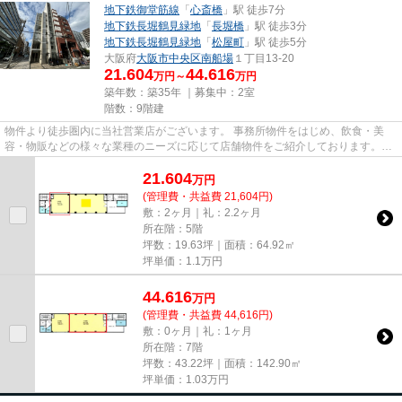
地下鉄御堂筋線
「
心斎橋
」駅 徒歩7分
地下鉄長堀鶴見緑地
「
長堀橋
」駅 徒歩3分
地下鉄長堀鶴見緑地
「
松屋町
」駅 徒歩5分
大阪府
大阪市中央区
南船場
１丁目13-20
21.604
44.616
万円～
万円
築年数：築35年 ｜募集中：
2室
階数：9階建
物件より徒歩圏内に当社営業店がございます。 事務所物件をはじめ、飲食・美
容・物販などの様々な業種のニーズに応じて店舗物件をご紹介しております。
尚、弊社ではおとり広告は一切...
21.604
万
円
(管理費・共益費 21,604円)
敷：2ヶ月｜礼：2.2ヶ月
所在階：5階
坪数：19.63坪｜面積：64.92㎡
坪単価：
1.1
万円
44.616
万
円
(管理費・共益費 44,616円)
敷：0ヶ月｜礼：1ヶ月
所在階：7階
坪数：43.22坪｜面積：142.90㎡
坪単価：
1.03
万円