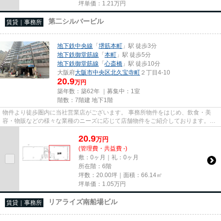
坪単価：
1.21
万円
第二シルバービル
賃貸｜事務所
地下鉄中央線
「
堺筋本町
」駅 徒歩3分
地下鉄御堂筋線
「
本町
」駅 徒歩5分
地下鉄御堂筋線
「
心斎橋
」駅 徒歩10分
大阪府
大阪市中央区
北久宝寺町
２丁目4-10
20.9
万円
築年数：築62年 ｜募集中：
1室
階数：7階建 地下1階
物件より徒歩圏内に当社営業店がございます。 事務所物件をはじめ、飲食・美
容・物販などの様々な業種のニーズに応じて店舗物件をご紹介しております。
尚、弊社ではおとり広告は一切...
20.9
万
円
(管理費・共益費 -)
敷：0ヶ月｜礼：0ヶ月
所在階：6階
坪数：20.00坪｜面積：66.14㎡
坪単価：
1.05
万円
リアライズ南船場ビル
賃貸｜事務所