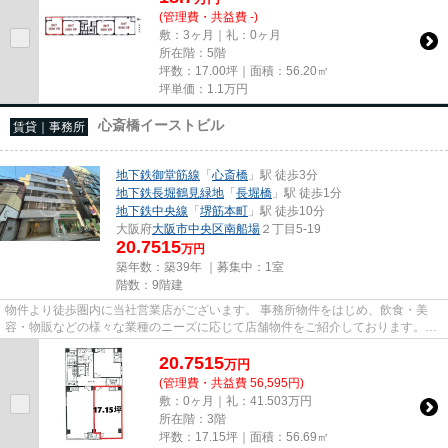
(管理費・共益費 -)
敷：3ヶ月｜礼：0ヶ月
所在階：5階
坪数：17.00坪｜面積：56.20㎡
坪単価：
1.1
万円
心斎橋イーストビル
賃貸｜事務所
地下鉄御堂筋線
「
心斎橋
」駅 徒歩3分
地下鉄長堀鶴見緑地
「
長堀橋
」駅 徒歩1分
地下鉄中央線
「
堺筋本町
」駅 徒歩10分
大阪府
大阪市中央区
南船場
２丁目5-19
20.7515
万円
築年数：築39年 ｜募集中：
1室
階数：9階建
物件より徒歩圏内に当社営業店がございます。 事務所物件をはじめ、飲食・美
容・物販などの様々な業種のニーズに応じて店舗物件をご紹介しております。
尚、弊社ではおとり広告は一切...
20.7515
万
円
(管理費・共益費 56,595円)
敷：0ヶ月｜礼：41.503万円
所在階：3階
坪数：17.15坪｜面積：56.69㎡