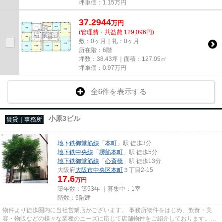
坪単価：
1.15
万円
37.2944
万
円
(管理費・共益費 129,096円)
敷：0ヶ月｜礼：0ヶ月
所在階：6階
坪数：38.43坪｜面積：127.05㎡
坪単価：
0.97
万円
全6件を表示する
小原3ビル
賃貸｜事務所
地下鉄御堂筋線
「
本町
」駅 徒歩3分
地下鉄中央線
「
堺筋本町
」駅 徒歩5分
地下鉄御堂筋線
「
心斎橋
」駅 徒歩13分
大阪府
大阪市中央区
本町
３丁目2-15
17.6
万円
築年数：築53年 ｜募集中：
1室
階数：9階建
物件より徒歩圏内に当社営業店がございます。 事務所物件をはじめ、飲食・美
容・物販などの様々な業種のニーズに応じて店舗物件をご紹介しております。