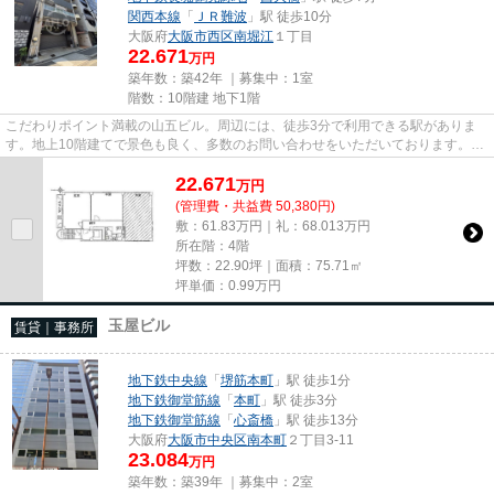
関西本線
「
ＪＲ難波
」駅 徒歩10分
大阪府
大阪市西区
南堀江
１丁目
22.671
万円
築年数：築42年 ｜募集中：
1室
階数：10階建 地下1階
こだわりポイント満載の山五ビル。周辺には、徒歩3分で利用できる駅がありま
す。地上10階建てで景色も良く、多数のお問い合わせをいただいております。駐
車場までの距離は300mです。3...
22.671
万
円
(管理費・共益費 50,380円)
敷：61.83万円｜礼：68.013万円
所在階：4階
坪数：22.90坪｜面積：75.71㎡
坪単価：
0.99
万円
玉屋ビル
賃貸｜事務所
地下鉄中央線
「
堺筋本町
」駅 徒歩1分
地下鉄御堂筋線
「
本町
」駅 徒歩3分
地下鉄御堂筋線
「
心斎橋
」駅 徒歩13分
大阪府
大阪市中央区
南本町
２丁目3-11
23.084
万円
築年数：築39年 ｜募集中：
2室