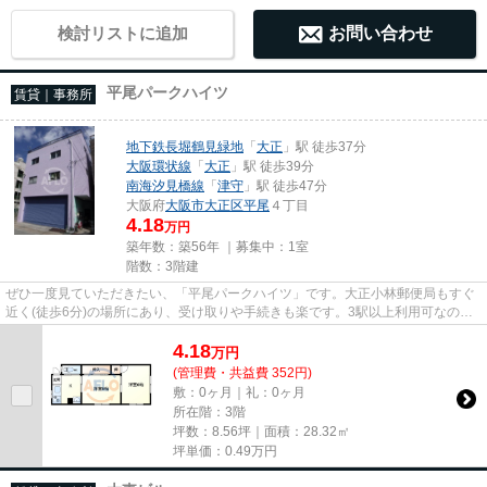
検討リストに追加
お問い合わせ
平尾パークハイツ
賃貸｜事務所
地下鉄長堀鶴見緑地
「
大正
」駅 徒歩37分
大阪環状線
「
大正
」駅 徒歩39分
南海汐見橋線
「
津守
」駅 徒歩47分
大阪府
大阪市大正区
平尾
４丁目
4.18
万円
築年数：築56年 ｜募集中：
1室
階数：3階建
ぜひ一度見ていただきたい、「平尾パークハイツ」です。大正小林郵便局もすぐ
近く(徒歩6分)の場所にあり、受け取りや手続きも楽です。3駅以上利用可なので
電車での移動が便利です。駐...
4.18
万
円
(管理費・共益費 352円)
敷：0ヶ月｜礼：0ヶ月
所在階：3階
坪数：8.56坪｜面積：28.32㎡
坪単価：
0.49
万円