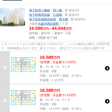
地下鉄四つ橋線
「
四ツ橋
」駅 徒歩2分
地下鉄御堂筋線
「
心斎橋
」駅 徒歩4分
地下鉄長堀鶴見緑地
「
西大橋
」駅 徒歩6分
大阪府
大阪市西区
新町
１丁目
16.588
44.044
万円～
万円
築年数：築54年 ｜募集中：
6室
階数：9階建 地下1階
イオンフードスタイル四ツ橋店まで220mです。こちらの物件は3駅以上利用可能
で、移動範囲も広がります。駅まで2分と、駅近でアクセスも良好な物件です。
16.588
万
円
(管理費・共益費 57,420円)
敷：0ヶ月｜礼：0ヶ月
所在階：6階
坪数：14.47坪｜面積：47.85㎡
坪単価：
1.15
万円
16.588
万
円
(管理費・共益費 57,420円)
敷：0ヶ月｜礼：0ヶ月
所在階：6階
坪数：14.47坪｜面積：47.85㎡