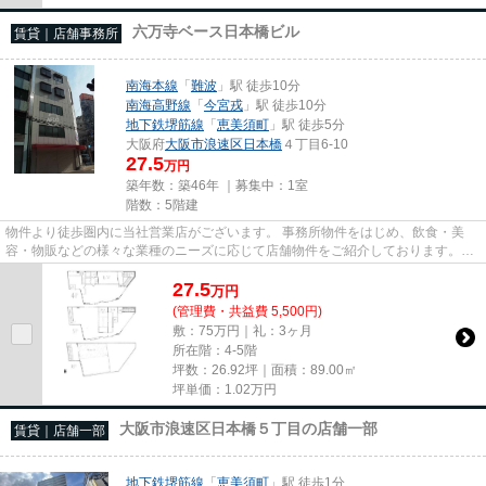
六万寺ベース日本橋ビル
賃貸｜店舗事務所
南海本線
「
難波
」駅 徒歩10分
南海高野線
「
今宮戎
」駅 徒歩10分
地下鉄堺筋線
「
恵美須町
」駅 徒歩5分
大阪府
大阪市浪速区
日本橋
４丁目6-10
27.5
万円
築年数：築46年 ｜募集中：
1室
階数：5階建
物件より徒歩圏内に当社営業店がございます。 事務所物件をはじめ、飲食・美
容・物販などの様々な業種のニーズに応じて店舗物件をご紹介しております。
尚、弊社ではおとり広告は一切...
27.5
万
円
(管理費・共益費 5,500円)
敷：75万円｜礼：3ヶ月
所在階：4-5階
坪数：26.92坪｜面積：89.00㎡
坪単価：
1.02
万円
大阪市浪速区日本橋５丁目の店舗一部
賃貸｜店舗一部
地下鉄堺筋線
「
恵美須町
」駅 徒歩1分