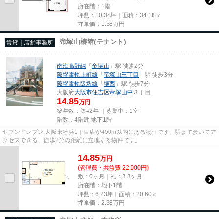
所在階：1階
坪数：10.34坪｜面積：34.18㎡
坪単価：
1.38
万円
帝塚山椿館(テナント)
賃貸｜店舗事務所
南海高野線
「
帝塚山
」駅 徒歩2分
阪堺電軌上町線
「
帝塚山三丁目
」駅 徒歩3分
阪堺電軌阪堺線
「
塚西
」駅 徒歩7分
大阪府
大阪市住吉区
帝塚山中
３丁目
14.85
万円
築年数：築42年 ｜募集中：
1室
階数：4階建 地下1階
セブンイレブン 大阪東粉浜1丁目店が450m以内にある物件です。駅まで歩いてア
クセスできる、徒歩2分の距離に立地する物件です。
14.85
万
円
(管理費・共益費 22,000円)
敷：0ヶ月｜礼：3.3ヶ月
所在階：地下1階
坪数：6.23坪｜面積：20.60㎡
坪単価：
2.38
万円