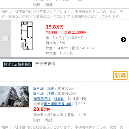
階数：5階建
物件より徒歩圏内に当社営業店がございます。 事務所物件をはじめ、飲食・美
容・物販などの様々な業種のニーズに応じて店舗物件をご紹介しております。
尚、弊社ではおとり広告は一切...
19.8
万
円
(管理費・共益費 11,000円)
敷：3ヶ月｜礼：3.3ヶ月
所在階：5階
坪数：14.82坪｜面積：49.02㎡
坪単価：
1.34
万円
テラ浅香山
賃貸｜店舗事務所
阪和線
「
浅香
」駅 徒歩5分
阪和線
「
堺市
」駅 徒歩12分
南海高野線
「
浅香山
」駅 徒歩14分
大阪府
堺市堺区
浅香山町
２丁32-5
20.9
万円
築年数：築1年未満 ｜募集中：
1室
階数：8階建
物件より徒歩圏内に当社営業店がございます。 事務所物件をはじめ、飲食・美