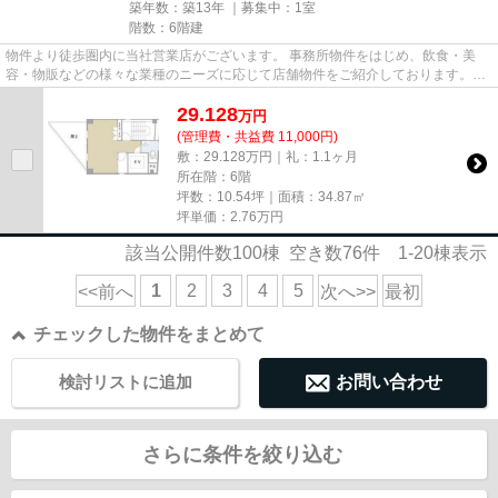
築年数：築13年 ｜募集中：
1室
階数：6階建
物件より徒歩圏内に当社営業店がございます。 事務所物件をはじめ、飲食・美
容・物販などの様々な業種のニーズに応じて店舗物件をご紹介しております。
尚、弊社ではおとり広告は一切...
29.128
万
円
(管理費・共益費 11,000円)
敷：29.128万円｜礼：1.1ヶ月
所在階：6階
坪数：10.54坪｜面積：34.87㎡
坪単価：
2.76
万円
該当公開件数
100
棟 空き数
76
件
1-20
棟表示
1
2
3
4
5
<<前へ
次へ>>
最初
チェックした物件をまとめて
検討リストに追加
お問い合わせ
さらに条件を絞り込む