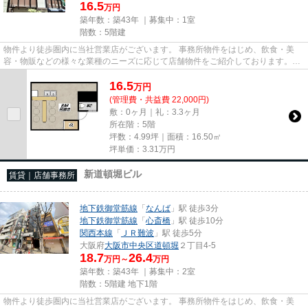
16.5
万円
築年数：築43年 ｜募集中：
1室
階数：5階建
物件より徒歩圏内に当社営業店がございます。 事務所物件をはじめ、飲食・美
容・物販などの様々な業種のニーズに応じて店舗物件をご紹介しております。
尚、弊社ではおとり広告は一切...
16.5
万
円
(管理費・共益費 22,000円)
敷：0ヶ月｜礼：3.3ヶ月
所在階：5階
坪数：4.99坪｜面積：16.50㎡
坪単価：
3.31
万円
新道頓堀ビル
賃貸｜店舗事務所
地下鉄御堂筋線
「
なんば
」駅 徒歩3分
地下鉄御堂筋線
「
心斎橋
」駅 徒歩10分
関西本線
「
ＪＲ難波
」駅 徒歩5分
大阪府
大阪市中央区
道頓堀
２丁目4-5
18.7
26.4
万円～
万円
築年数：築43年 ｜募集中：
2室
階数：5階建 地下1階
物件より徒歩圏内に当社営業店がございます。 事務所物件をはじめ、飲食・美