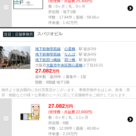
(管理費・共益費 25,300円)
敷：0ヶ月｜礼：0ヶ月
所在階：地下1階
坪数：17.84坪｜面積：59.00㎡
坪単価：
1.42
万円
スパジオビル
賃貸｜店舗事務所
地下鉄御堂筋線
「
心斎橋
」駅 徒歩3分
地下鉄御堂筋線
「
なんば
」駅 徒歩4分
地下鉄四つ橋線
「
四ツ橋
」駅 徒歩5分
大阪府
大阪市中央区
西心斎橋
２丁目10-21
27.082
万円
築年数：築39年 ｜募集中：
1室
階数：8階建 地下1階
物件より徒歩圏内に当社営業店がございます。 事務所物件をはじめ、飲食・美
容・物販などの様々な業種のニーズに応じて店舗物件をご紹介しております。
尚、弊社ではおとり広告は一切...
27.082
万
円
(管理費・共益費 22,000円)
敷：0ヶ月｜礼：1.1ヶ月
所在階：6階
坪数：12.09坪｜面積：40.00㎡
坪単価：
2.24
万円