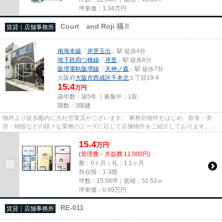
坪単価：
1.34
万円
Court and Roji 福Ⅱ
賃貸｜店舗事務所
南海本線
「
岸里玉出
」駅 徒歩4分
地下鉄四つ橋線
「
岸里
」駅 徒歩6分
阪堺電軌阪堺線
「
天神ノ森
」駅 徒歩7分
大阪府
大阪市西成区
千本北
１丁目19-4
15.4
万円
築年数：築5年 ｜募集中：
1室
階数：3階建
物件より徒歩圏内に当社営業店がございます。 事務所物件をはじめ、飲食・美
容・物販などの様々な業種のニーズに応じて店舗物件をご紹介しております。
尚、弊社ではおとり広告は一切...
15.4
万
円
(管理費・共益費 11,000円)
敷：0ヶ月｜礼：1.1ヶ月
所在階：1-3階
坪数：15.58坪｜面積：51.52㎡
坪単価：
0.99
万円
RE-011
賃貸｜店舗事務所