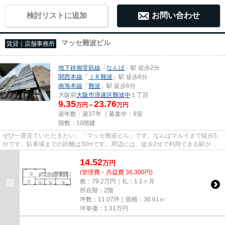
検討リストに追加
お問い合わせ
マッセ難波ビル
賃貸｜店舗事務所
地下鉄御堂筋線
「
なんば
」駅 徒歩2分
関西本線
「
ＪＲ難波
」駅 徒歩6分
南海本線
「
難波
」駅 徒歩6分
大阪府
大阪市浪速区
難波中
１丁目
9.35
23.76
万円～
万円
築年数：築37年 ｜募集中：
9室
階数：10階建
ぜひ一度見ていただきたい、「マッセ難波ビル」です。なんばマルイまで徒歩5
分です。駐車場までの距離は30mです。周辺には、徒歩2分で利用できる駅があ
ります。10階建てで、街並みに溶...
14.52
万
円
(管理費・共益費 36,300円)
敷：79.2万円｜礼：1.1ヶ月
所在階：2階
坪数：11.07坪｜面積：36.61㎡
坪単価：
1.31
万円