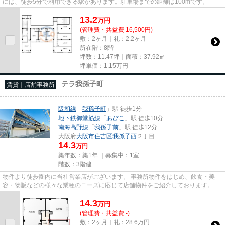
には、徒歩5分で利用できる駅があります。駐車場までの距離は100mです。
13.2
万
円
(管理費・共益費 16,500円)
敷：2ヶ月｜礼：2.2ヶ月
所在階：8階
坪数：11.47坪｜面積：37.92㎡
坪単価：
1.15
万円
テラ我孫子町
賃貸｜店舗事務所
阪和線
「
我孫子町
」駅 徒歩1分
地下鉄御堂筋線
「
あびこ
」駅 徒歩10分
南海高野線
「
我孫子前
」駅 徒歩12分
大阪府
大阪市住吉区
我孫子西
２丁目
14.3
万円
築年数：築1年 ｜募集中：
1室
階数：3階建
物件より徒歩圏内に当社営業店がございます。 事務所物件をはじめ、飲食・美
容・物販などの様々な業種のニーズに応じて店舗物件をご紹介しております。
尚、弊社ではおとり広告は一切...
14.3
万
円
(管理費・共益費 -)
敷：2ヶ月｜礼：28.6万円