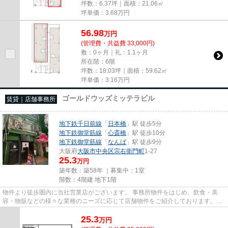
坪数：6.37坪｜面積：21.06㎡
坪単価：
3.68
万円
56.98
万
円
(管理費・共益費 33,000円)
敷：0ヶ月｜礼：1.1ヶ月
所在階：6階
坪数：18.03坪｜面積：59.62㎡
坪単価：
3.16
万円
ゴールドウッズミッテラビル
賃貸｜店舗事務所
地下鉄千日前線
「
日本橋
」駅 徒歩5分
地下鉄御堂筋線
「
心斎橋
」駅 徒歩10分
地下鉄御堂筋線
「
なんば
」駅 徒歩9分
大阪府
大阪市中央区
宗右衛門町
1-27
25.3
万円
築年数：築58年 ｜募集中：
1室
階数：4階建 地下1階
物件より徒歩圏内に当社営業店がございます。 事務所物件をはじめ、飲食・美
容・物販などの様々な業種のニーズに応じて店舗物件をご紹介しております。
尚、弊社ではおとり広告は一切...
25.3
万
円