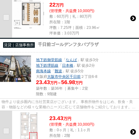
22
万
円
(管理費・共益費 10,000円)
敷：60万円｜礼：80万円
所在階：1階
坪数：7.25坪｜面積：23.96㎡
坪単価：
3.03
万円
千日前ゴールデンフタバプラザ
賃貸｜店舗事務所
地下鉄御堂筋線
「
なんば
」駅 徒歩3分
地下鉄堺筋線
「
日本橋
」駅 徒歩2分
南海本線
「
難波
」駅 徒歩5分
大阪府
大阪市中央区
千日前
２丁目6-8
23.43
56.98
万円～
万円
築年数：築36年 ｜募集中：
2室
階数：9階建
物件より徒歩圏内に当社営業店がございます。 事務所物件をはじめ、飲食・美
容・物販などの様々な業種のニーズに応じて店舗物件をご紹介しております。
尚、弊社ではおとり広告は一切...
23.43
万
円
(管理費・共益費 33,000円)
敷：0ヶ月｜礼：1.1ヶ月
所在階：2階