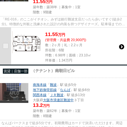
11.55
万円
築年数：築38年 ｜募集中：
1室
階数：9階建
「RE-016」のここがイチオシ。みずほ銀行難波支店だったら歩いてすぐ(徒歩2
分)。特徴的な外観と洗練された設計の内装を持つデザイナーズ。駐車場までの距
離は200mです。クレジットカー...
11.55
万
円
(管理費・共益費 20,900円)
敷：2ヶ月｜礼：2.2ヶ月
所在階：6階
坪数：6.98坪｜面積：23.10㎡
坪単価：
1.34
万円
（テナント）南朝日ビル
賃貸｜店舗一部
南海本線
「
難波
」駅 徒歩5分
地下鉄御堂筋線
「
なんば
」駅 徒歩6分
関西本線
「
ＪＲ難波
」駅 徒歩13分
大阪府
大阪市浪速区
難波中
３丁目
13.2
万円
築年数：築62年 ｜募集中：
1室
階数：8階建
なんばパークスまで徒歩5分です。初期費用はカードで決済いただけます。周辺