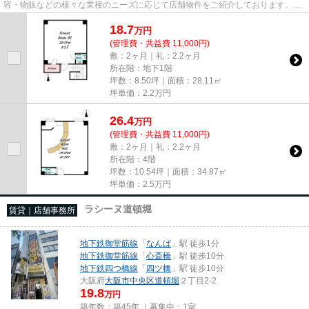
容・物販などの様々な業種のニーズに応じて店舗物件をご紹介しております。
尚、弊社ではおとり広告は一切...
18.7
万
円
(管理費・共益費 11,000円)
敷：2ヶ月｜礼：2.2ヶ月
所在階：地下1階
坪数：8.50坪｜面積：28.11㎡
坪単価：
2.2
万円
26.4
万
円
(管理費・共益費 11,000円)
敷：2ヶ月｜礼：2.2ヶ月
所在階：4階
坪数：10.54坪｜面積：34.87㎡
坪単価：
2.5
万円
ラシーヌ道頓堀
賃貸｜店舗事務所
地下鉄御堂筋線
「
なんば
」駅 徒歩1分
地下鉄御堂筋線
「
心斎橋
」駅 徒歩10分
地下鉄四つ橋線
「
四ツ橋
」駅 徒歩10分
大阪府
大阪市中央区
道頓堀
２丁目2-2
19.8
万円
築年数：築45年 ｜募集中：
1室