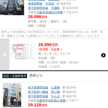
南海高野線
「
今宮戎
」駅 徒歩5分
地下鉄御堂筋線
「
大国町
」駅 徒歩10分
大阪府
大阪市浪速区
日本橋
５丁目13-6
28.996
万円
築年数：築3年 ｜募集中：
1室
階数：15階建
物件より徒歩圏内に当社営業店がございます。 事務所物件をはじめ、飲食・美
容・物販などの様々な業種のニーズに応じて店舗物件をご紹介しております。
尚、弊社ではおとり広告は一切...
28.996
万
円
(管理費・共益費 -)
敷：6ヶ月｜礼：3.3ヶ月
所在階：1階
坪数：13.18坪｜面積：43.58㎡
坪単価：
2.2
万円
西村ビル
賃貸｜店舗事務所
地下鉄御堂筋線
「
心斎橋
」駅 徒歩4分
地下鉄四つ橋線
「
四ツ橋
」駅 徒歩3分
地下鉄御堂筋線
「
なんば
」駅 徒歩7分
大阪府
大阪市中央区
西心斎橋
１丁目7-7
29.128
万円