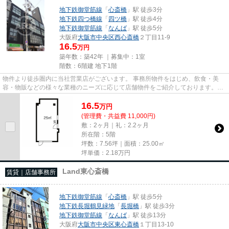
地下鉄御堂筋線
「
心斎橋
」駅 徒歩3分
地下鉄四つ橋線
「
四ツ橋
」駅 徒歩4分
地下鉄御堂筋線
「
なんば
」駅 徒歩5分
大阪府
大阪市中央区
西心斎橋
２丁目11-9
16.5
万円
築年数：築42年 ｜募集中：
1室
階数：6階建 地下1階
物件より徒歩圏内に当社営業店がございます。 事務所物件をはじめ、飲食・美
容・物販などの様々な業種のニーズに応じて店舗物件をご紹介しております。
尚、弊社ではおとり広告は一切...
16.5
万
円
(管理費・共益費 11,000円)
敷：2ヶ月｜礼：2.2ヶ月
所在階：5階
坪数：7.56坪｜面積：25.00㎡
坪単価：
2.18
万円
Land東心斎橋
賃貸｜店舗事務所
地下鉄御堂筋線
「
心斎橋
」駅 徒歩5分
地下鉄長堀鶴見緑地
「
長堀橋
」駅 徒歩3分
地下鉄御堂筋線
「
なんば
」駅 徒歩13分
大阪府
大阪市中央区
東心斎橋
１丁目13-10