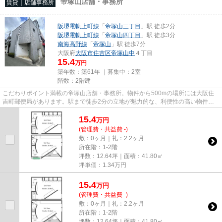
帝塚山店舗・事務所
賃貸｜店舗事務所
阪堺電軌上町線
「
帝塚山三丁目
」駅 徒歩2分
阪堺電軌上町線
「
帝塚山四丁目
」駅 徒歩3分
南海高野線
「
帝塚山
」駅 徒歩7分
大阪府
大阪市住吉区
帝塚山中
４丁目
15.4
万円
築年数：築61年 ｜募集中：
2室
階数：2階建
こだわりポイント満載の帝塚山店舗・事務所。物件から500mの場所には大阪住
吉町郵便局があります。駅まで徒歩2分の立地が魅力的な、利便性の高い物件で
す。駐車場まで300mの物件、いか...
15.4
万
円
(管理費・共益費 -)
敷：0ヶ月｜礼：2.2ヶ月
所在階：1-2階
坪数：12.64坪｜面積：41.80㎡
坪単価：
1.34
万円
15.4
万
円
(管理費・共益費 -)
敷：0ヶ月｜礼：2.2ヶ月
所在階：1-2階
坪数：12.64坪｜面積：41.80㎡