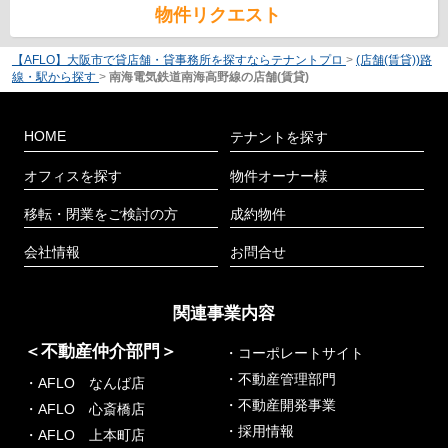
物件リクエスト
【AFLO】大阪市で貸店舗・貸事務所を探すならテナントプロ
>
(店舗(賃貸))路
線・駅から探す
>
南海電気鉄道南海高野線の店舗(賃貸)
HOME
テナントを探す
オフィスを探す
物件オーナー様
移転・閉業をご検討の方
成約物件
会社情報
お問合せ
関連事業内容
＜不動産仲介部門＞
・コーポレートサイト
・不動産管理部門
・AFLO なんば店
・不動産開発事業
・AFLO 心斎橋店
・採用情報
・AFLO 上本町店