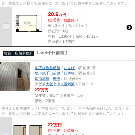
容・物販などの様々な業種のニーズに応じて店舗物件をご紹介しております。
尚、弊社ではおとり広告は一切...
20.9
万
円
(管理費・共益費 -)
敷：2ヶ月｜礼：2.2ヶ月
所在階：1階
坪数：13.95坪｜面積：46.12㎡
坪単価：
1.5
万円
Land千日前横丁
賃貸｜店舗事務所
地下鉄御堂筋線
「
なんば
」駅 徒歩1分
地下鉄千日前線
「
日本橋
」駅 徒歩2分
南海本線
「
難波
」駅 徒歩6分
大阪府
大阪市中央区
難波
１丁目3-12
22
万円
築年数：築1年 ｜募集中：
1室
階数：2階建
物件より徒歩圏内に当社営業店がございます。 事務所物件をはじめ、飲食・美
容・物販などの様々な業種のニーズに応じて店舗物件をご紹介しております。
尚、弊社ではおとり広告は一切...
22
万
円
(管理費・共益費 -)