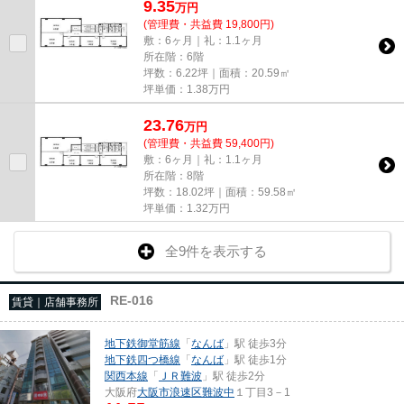
9.35
万
円
(管理費・共益費 19,800円)
敷：6ヶ月｜礼：1.1ヶ月
所在階：6階
坪数：6.22坪｜面積：20.59㎡
坪単価：
1.38
万円
23.76
万
円
(管理費・共益費 59,400円)
敷：6ヶ月｜礼：1.1ヶ月
所在階：8階
坪数：18.02坪｜面積：59.58㎡
坪単価：
1.32
万円
全9件を表示する
RE-016
賃貸｜店舗事務所
地下鉄御堂筋線
「
なんば
」駅 徒歩3分
地下鉄四つ橋線
「
なんば
」駅 徒歩1分
関西本線
「
ＪＲ難波
」駅 徒歩2分
大阪府
大阪市浪速区
難波中
１丁目3－1