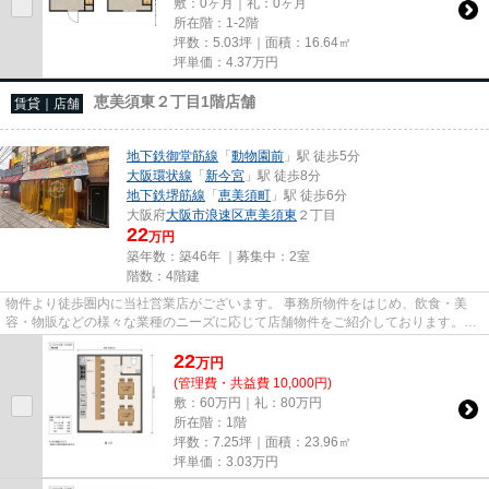
敷：0ヶ月｜礼：0ヶ月
所在階：1-2階
坪数：5.03坪｜面積：16.64㎡
坪単価：
4.37
万円
恵美須東２丁目1階店舗
賃貸｜店舗
地下鉄御堂筋線
「
動物園前
」駅 徒歩5分
大阪環状線
「
新今宮
」駅 徒歩8分
地下鉄堺筋線
「
恵美須町
」駅 徒歩6分
大阪府
大阪市浪速区
恵美須東
２丁目
22
万円
築年数：築46年 ｜募集中：
2室
階数：4階建
物件より徒歩圏内に当社営業店がございます。 事務所物件をはじめ、飲食・美
容・物販などの様々な業種のニーズに応じて店舗物件をご紹介しております。
尚、弊社ではおとり広告は一切...
22
万
円
(管理費・共益費 10,000円)
敷：60万円｜礼：80万円
所在階：1階
坪数：7.25坪｜面積：23.96㎡
坪単価：
3.03
万円