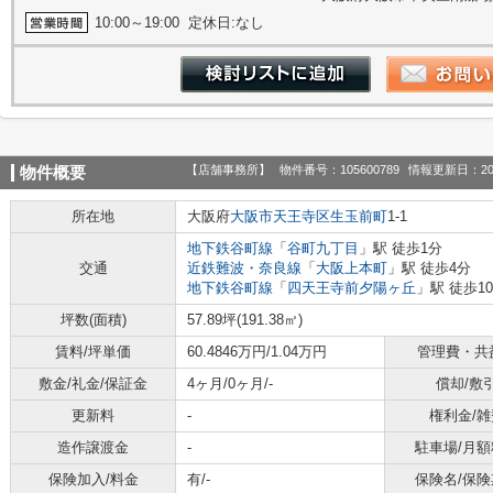
10:00～19:00 定休日:なし
【店舗事務所】
物件番号：105600789
情報更新日：20
物件概要
所在地
大阪府
大阪市天王寺区
生玉前町
1-1
地下鉄谷町線
「
谷町九丁目
」駅 徒歩1分
交通
近鉄難波・奈良線
「
大阪上本町
」駅 徒歩4分
地下鉄谷町線
「
四天王寺前夕陽ヶ丘
」駅 徒歩1
坪数(面積)
57.89坪(191.38㎡)
賃料/坪単価
60.4846万円/1.04万円
管理費・共
敷金/礼金/保証金
4ヶ月/0ヶ月/-
償却/敷
更新料
-
権利金/雑
造作譲渡金
-
駐車場/月額
保険加入/料金
有/-
保険名/保険