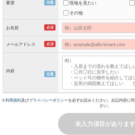
要望
任意
現地を見たい
その他
お名前
必須
メールアドレス
必須
内容
任意
※
利用規約
及び
プライバシーポリシー
を必ずお読みください。左記内容に同
さい。
未入力項目がありま