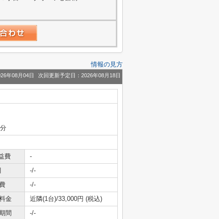
情報の見方
26年08月04日
次回更新予定日：2026年08月18日
0分
益費
-
引
-/-
費
-/-
料金
近隣(1台)/33,000円 (税込)
期間
-/-