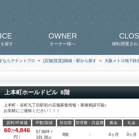
ICE
OWNER
CLO
スを探す
オーナー様へ
移転閉業され
探すならテナントプロ
>
(店舗(賃貸))路線・駅から探す
>
大阪メトロ地下鉄
上本町ホールドビル 8階
上本町・谷町九丁目駅前の店舗募集情報・業種相談可能♪
お気軽にご連絡ください！！！
賃料/坪単価
坪数/面積
所在階
管理費・共益費
敷金
礼金
60
4,846
万
57.89坪 /
8階
-
4ヶ月
0ヶ月
円
/
191.38㎡