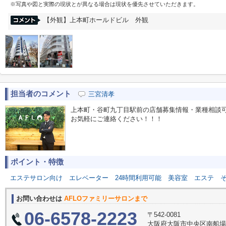
※写真や図と実際の現状とが異なる場合は現状を優先させていただきます。
【外観】上本町ホールドビル 外観
担当者のコメント
三宮清孝
上本町・谷町九丁目駅前の店舗募集情報・業種相談可
お気軽にご連絡ください！！！
ポイント・特徴
エステサロン向け
エレベーター
24時間利用可能
美容室
エステ
お問い合わせは
AFLOファミリーサロンまで
06-6578-2223
〒542-0081
大阪府大阪市中央区南船場３丁