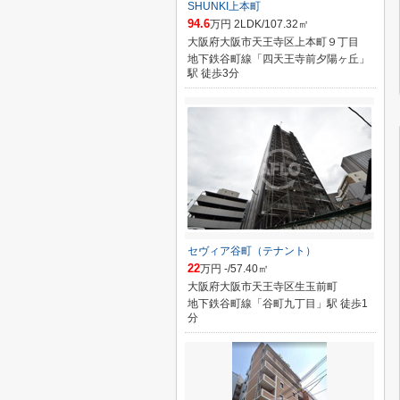
SHUNKI上本町
94.6
万円 2LDK/107.32㎡
大阪府大阪市天王寺区上本町９丁目
地下鉄谷町線「四天王寺前夕陽ヶ丘」
駅 徒歩3分
セヴィア谷町（テナント）
22
万円 -/57.40㎡
大阪府大阪市天王寺区生玉前町
地下鉄谷町線「谷町九丁目」駅 徒歩1
分