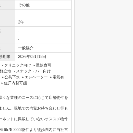
社
その他
-
間
2年
域
-
-
様
一般媒介
効期限
2026年08月18日
クリニック向け
重飲食可
好立地
スナック・バー向け
公共下水
エレベーター
電気有
住戸内覧可能
様々な業種のニーズに応じて店舗物件を
ません。現地での内覧お待ち合わせ等も
ーネットに掲載していないオススメ物件
6578-2223物件より徒歩圏内に当社営