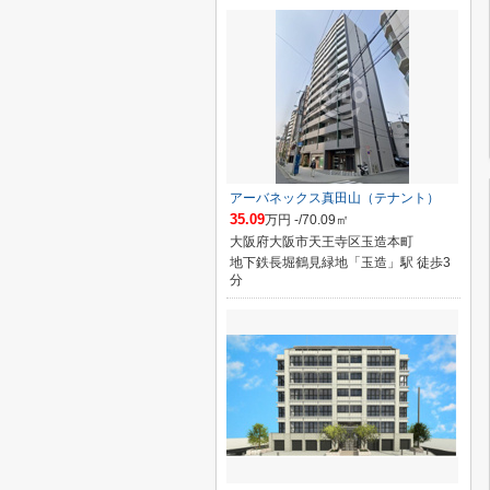
アーバネックス真田山（テナント）
35.09
万円 -/70.09㎡
大阪府大阪市天王寺区玉造本町
地下鉄長堀鶴見緑地「玉造」駅 徒歩3
分