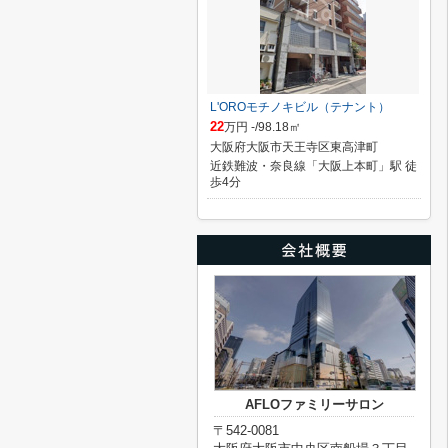
L'OROモチノキビル（テナント）
22
万円 -/98.18㎡
大阪府大阪市天王寺区東高津町
近鉄難波・奈良線「大阪上本町」駅 徒
歩4分
AFLOファミリーサロン
〒542-0081