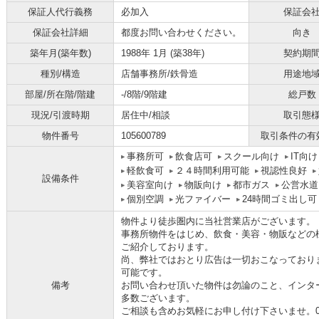
保証人代行義務
必加入
保証会
保証会社詳細
都度お問い合わせください。
向き
築年月(築年数)
1988年 1月 (築38年)
契約期
種別/構造
店舗事務所/鉄骨造
用途地
部屋/所在階/階建
-/8階/9階建
総戸数
現況/引渡時期
居住中/相談
取引態
物件番号
105600789
取引条件の有
事務所可
飲食店可
スクール向け
IT向け
軽飲食可
２４時間利用可能
視認性良好
設備条件
美容室向け
物販向け
都市ガス
公営水道
個別空調
光ファイバー
24時間ゴミ出し可
物件より徒歩圏内に当社営業店がございます。
事務所物件をはじめ、飲食・美容・物販などの
ご紹介しております。
尚、弊社ではおとり広告は一切おこなっており
可能です。
備考
お問い合わせ頂いた物件は勿論のこと、インタ
多数ございます。
ご相談も含めお気軽にお申し付け下さいませ。06-