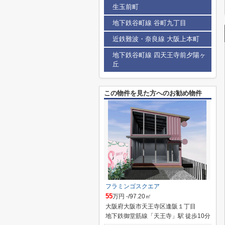
生玉前町
地下鉄谷町線 谷町九丁目
近鉄難波・奈良線 大阪上本町
地下鉄谷町線 四天王寺前夕陽ヶ
丘
この物件を見た方へのお勧め物件
フラミンゴスクエア
55
万円 -/97.20㎡
大阪府大阪市天王寺区逢阪１丁目
地下鉄御堂筋線「天王寺」駅 徒歩10分