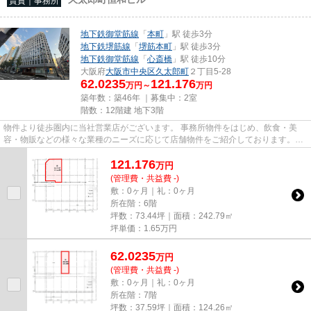
賃貸｜事務所
地下鉄御堂筋線
「
本町
」駅 徒歩3分
地下鉄堺筋線
「
堺筋本町
」駅 徒歩3分
地下鉄御堂筋線
「
心斎橋
」駅 徒歩10分
大阪府
大阪市中央区
久太郎町
２丁目5-28
62.0235
121.176
万円～
万円
築年数：築46年 ｜募集中：
2室
階数：12階建 地下3階
物件より徒歩圏内に当社営業店がございます。 事務所物件をはじめ、飲食・美
容・物販などの様々な業種のニーズに応じて店舗物件をご紹介しております。
尚、弊社ではおとり広告は一切...
121.176
万
円
(管理費・共益費 -)
敷：0ヶ月｜礼：0ヶ月
所在階：6階
坪数：73.44坪｜面積：242.79㎡
坪単価：
1.65
万円
62.0235
万
円
(管理費・共益費 -)
敷：0ヶ月｜礼：0ヶ月
所在階：7階
坪数：37.59坪｜面積：124.26㎡