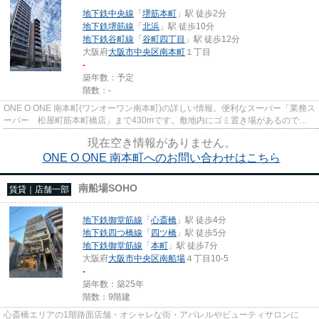
地下鉄中央線
「
堺筋本町
」駅 徒歩2分
地下鉄堺筋線
「
北浜
」駅 徒歩10分
地下鉄谷町線
「
谷町四丁目
」駅 徒歩12分
大阪府
大阪市中央区
南本町
１丁目
-
築年数：予定
階数：-
ONE O ONE 南本町(ワンオーワン南本町)の詳しい情報。便利なスーパー「業務ス
ーパー 松屋町筋本町橋店」まで430mです。敷地内にゴミ置き場があるのでわ
ざわざゴミを捨てに行く手間が...
現在空き情報がありません。
ONE O ONE 南本町へのお問い合わせはこちら
南船場SOHO
賃貸｜店舗一部
地下鉄御堂筋線
「
心斎橋
」駅 徒歩4分
地下鉄四つ橋線
「
四ツ橋
」駅 徒歩5分
地下鉄御堂筋線
「
本町
」駅 徒歩7分
大阪府
大阪市中央区
南船場
４丁目10-5
-
築年数：築25年
階数：9階建
心斎橋エリアの1階路面店舗・オシャレな街・アパレルやビューティサロンに