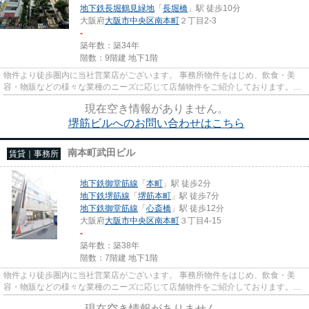
地下鉄長堀鶴見緑地
「
長堀橋
」駅 徒歩10分
大阪府
大阪市中央区
南本町
２丁目2-3
-
築年数：築34年
階数：9階建 地下1階
物件より徒歩圏内に当社営業店がございます。 事務所物件をはじめ、飲食・美
容・物販などの様々な業種のニーズに応じて店舗物件をご紹介しております。
尚、弊社ではおとり広告は一切...
現在空き情報がありません。
堺筋ビルへのお問い合わせはこちら
南本町武田ビル
賃貸｜事務所
地下鉄御堂筋線
「
本町
」駅 徒歩2分
地下鉄堺筋線
「
堺筋本町
」駅 徒歩7分
地下鉄御堂筋線
「
心斎橋
」駅 徒歩12分
大阪府
大阪市中央区
南本町
３丁目4-15
-
築年数：築38年
階数：7階建 地下1階
物件より徒歩圏内に当社営業店がございます。 事務所物件をはじめ、飲食・美
容・物販などの様々な業種のニーズに応じて店舗物件をご紹介しております。
尚、弊社ではおとり広告は一切...
現在空き情報がありません。