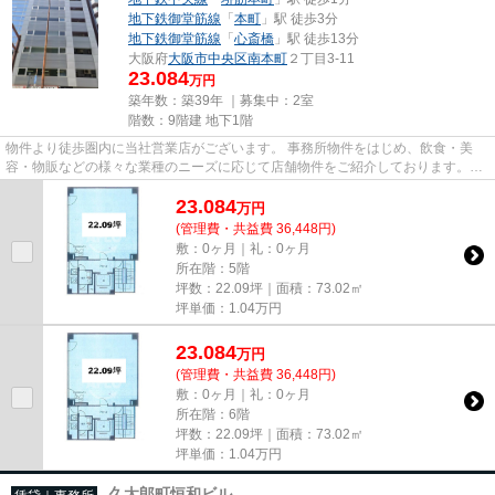
地下鉄御堂筋線
「
本町
」駅 徒歩3分
地下鉄御堂筋線
「
心斎橋
」駅 徒歩13分
大阪府
大阪市中央区
南本町
２丁目3-11
23.084
万円
築年数：築39年 ｜募集中：
2室
階数：9階建 地下1階
物件より徒歩圏内に当社営業店がございます。 事務所物件をはじめ、飲食・美
容・物販などの様々な業種のニーズに応じて店舗物件をご紹介しております。
尚、弊社ではおとり広告は一切...
23.084
万
円
(管理費・共益費 36,448円)
敷：0ヶ月｜礼：0ヶ月
所在階：5階
坪数：22.09坪｜面積：73.02㎡
坪単価：
1.04
万円
23.084
万
円
(管理費・共益費 36,448円)
敷：0ヶ月｜礼：0ヶ月
所在階：6階
坪数：22.09坪｜面積：73.02㎡
坪単価：
1.04
万円
久太郎町恒和ビル