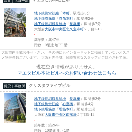
賃貸｜店舗一部
地下鉄御堂筋線
「
本町
」駅 徒歩8分
地下鉄堺筋線
「
堺筋本町
」駅 徒歩2分
地下鉄長堀鶴見緑地
「
長堀橋
」駅 徒歩7分
大阪府
大阪市中央区
北久宝寺町
２丁目2-13
-
築年数：築47年
階数：9階建 地下1階
大阪市内全域お任せ下さい。 その他にもインターネットに掲載していないオスス
メ物件多数ございます。 大阪府内全域、経験豊富なスタッフがご対応させて頂き
ます。 尚、弊社ではおとり...
現在空き情報がありません。
マエダビル本社ビルへのお問い合わせはこちら
クリスタファイブビル
賃貸｜事務所
地下鉄長堀鶴見緑地
「
長堀橋
」駅 徒歩2分
地下鉄御堂筋線
「
心斎橋
」駅 徒歩4分
地下鉄堺筋線
「
堺筋本町
」駅 徒歩11分
大阪府
大阪市中央区
南船場
２丁目5-12
-
築年数：築26年
階数：10階建 地下1階