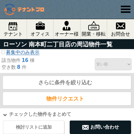
テナント
オフィス
オーナー様
開業・移転
お問合せ
ローソン 南本町二丁目店の周辺物件一覧
募集中のみ表示
16
該当物件
棟
8
空き数
件
さらに条件を絞り込む
物件リクエスト
チェックした物件をまとめて
検討リストに追加
お問い合わせ