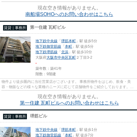
現在空き情報がありません。
南船場SOHOへのお問い合わせはこちら
第一住建 瓦町ビル
賃貸｜事務所
地下鉄中央線
「
堺筋本町
」駅 徒歩5分
地下鉄御堂筋線
「
本町
」駅 徒歩5分
地下鉄堺筋線
「
北浜
」駅 徒歩10分
大阪府
大阪市中央区
瓦町
２丁目3-2
-
築年数：築41年
階数：9階建
物件より徒歩圏内に当社営業店がございます。 事務所物件をはじめ、飲食・美
容・物販などの様々な業種のニーズに応じて店舗物件をご紹介しております。
尚、弊社ではおとり広告は一切...
現在空き情報がありません。
第一住建 瓦町ビルへのお問い合わせはこちら
堺筋ビル
賃貸｜事務所
地下鉄中央線
「
堺筋本町
」駅 徒歩1分
地下鉄御堂筋線
「
本町
」駅 徒歩7分