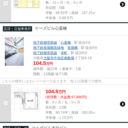
敷：12ヶ月｜礼：0ヶ月
所在階：5階
坪数：89.92坪｜面積：297.25㎡
坪単価：
0.99
万円
ケーズビル心斎橋
賃貸｜店舗事務所
地下鉄御堂筋線
「
心斎橋
」駅 徒歩2分
地下鉄長堀鶴見緑地
「
長堀橋
」駅 徒歩6分
地下鉄御堂筋線
「
本町
」駅 徒歩8分
大阪府
大阪市中央区
南船場
３丁目6-18
104.5
万円
築年数：築22年 ｜募集中：
1室
階数：11階建 地下1階
こちらの物件にはエレベーターがあります。地上11階建ての物件。
104.5
万
円
(管理費・共益費 67,880円)
敷：8ヶ月｜礼：0ヶ月
所在階：11階
坪数：90.74坪｜面積：300.00㎡
坪単価：
1.15
万円
マエダビル本社ビル