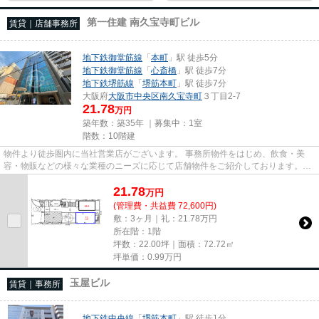
第一住建 南久宝寺町ビル
賃貸｜店舗事務所
地下鉄御堂筋線
「
本町
」駅 徒歩5分
地下鉄御堂筋線
「
心斎橋
」駅 徒歩7分
地下鉄堺筋線
「
堺筋本町
」駅 徒歩7分
大阪府
大阪市中央区
南久宝寺町
３丁目2-7
21.78
万円
築年数：築35年 ｜募集中：
1室
階数：10階建
物件より徒歩圏内に当社営業店がございます。 事務所物件をはじめ、飲食・美
容・物販などの様々な業種のニーズに応じて店舗物件をご紹介しております。
尚、弊社ではおとり広告は一切...
21.78
万
円
(管理費・共益費 72,600円)
敷：3ヶ月｜礼：21.78万円
所在階：1階
坪数：22.00坪｜面積：72.72㎡
坪単価：
0.99
万円
玉屋ビル
賃貸｜事務所
地下鉄中央線
「
堺筋本町
」駅 徒歩1分