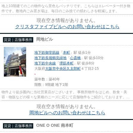
地上10階建てのこの物件なら景色もバッチリです。こちらはエレベーター付き物
件です。敷地内ごみ置き場は、毎日のごみ捨ての煩わしさを軽減します。
現在空き情報がありません。
クリスタファイブビルへのお問い合わせはこちら
岡地ビル
賃貸｜店舗事務所
地下鉄御堂筋線
「
本町
」駅 徒歩1分
地下鉄長堀鶴見緑地
「
心斎橋
」駅 徒歩10分
地下鉄中央線
「
堺筋本町
」駅 徒歩8分
大阪府
大阪市中央区
久太郎町
４丁目2-15
-
築年数：築40年
階数：9階建 地下1階
物件より徒歩圏内に当社営業店がございます。 事務所物件をはじめ、飲食・美
容・物販などの様々な業種のニーズに応じて店舗物件をご紹介しております。
尚、弊社ではおとり広告は一切...
現在空き情報がありません。
岡地ビルへのお問い合わせはこちら
ONE O ONE 南本町
賃貸｜店舗事務所