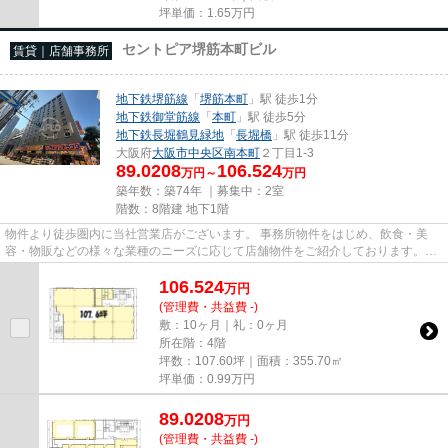
坪単価：
1.65
万円
セントピア堺筋本町ビル
賃貸｜店舗事務所
地下鉄堺筋線
「
堺筋本町
」駅 徒歩1分
地下鉄御堂筋線
「
本町
」駅 徒歩5分
地下鉄長堀鶴見緑地
「
長堀橋
」駅 徒歩11分
大阪府
大阪市中央区
南本町
２丁目1-3
89.0208
106.524
万円～
万円
築年数：築74年 ｜募集中：
2室
階数：8階建 地下1階
物件より徒歩圏内に当社営業店がございます。 事務所物件をはじめ、飲食・美
容・物販などの様々な業種のニーズに応じて店舗物件をご紹介しております。
尚、弊社ではおとり広告は一切...
106.524
万
円
(管理費・共益費 -)
敷：10ヶ月｜礼：0ヶ月
所在階：4階
坪数：107.60坪｜面積：355.70㎡
坪単価：
0.99
万円
89.0208
万
円
(管理費・共益費 -)