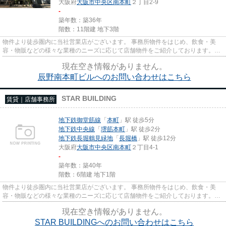
大阪府
大阪市中央区
南本町
２丁目2-9
-
築年数：築36年
階数：11階建 地下3階
物件より徒歩圏内に当社営業店がございます。 事務所物件をはじめ、飲食・美
容・物販などの様々な業種のニーズに応じて店舗物件をご紹介しております。
尚、弊社ではおとり広告は一切...
現在空き情報がありません。
辰野南本町ビルへのお問い合わせはこちら
STAR BUILDING
賃貸｜店舗事務所
地下鉄御堂筋線
「
本町
」駅 徒歩5分
地下鉄中央線
「
堺筋本町
」駅 徒歩2分
地下鉄長堀鶴見緑地
「
長堀橋
」駅 徒歩12分
大阪府
大阪市中央区
南本町
２丁目4-1
-
築年数：築40年
階数：6階建 地下1階
物件より徒歩圏内に当社営業店がございます。 事務所物件をはじめ、飲食・美
容・物販などの様々な業種のニーズに応じて店舗物件をご紹介しております。
尚、弊社ではおとり広告は一切...
現在空き情報がありません。
STAR BUILDINGへのお問い合わせはこちら