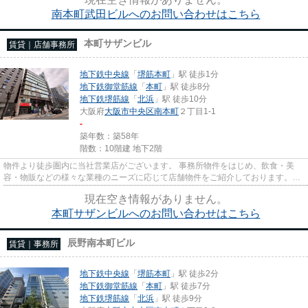
南本町武田ビルへのお問い合わせはこちら
本町サザンビル
賃貸｜店舗事務所
地下鉄中央線
「
堺筋本町
」駅 徒歩1分
地下鉄御堂筋線
「
本町
」駅 徒歩8分
地下鉄堺筋線
「
北浜
」駅 徒歩10分
大阪府
大阪市中央区
南本町
２丁目1-1
-
築年数：築58年
階数：10階建 地下2階
物件より徒歩圏内に当社営業店がございます。 事務所物件をはじめ、飲食・美
容・物販などの様々な業種のニーズに応じて店舗物件をご紹介しております。
尚、弊社ではおとり広告は一切...
現在空き情報がありません。
本町サザンビルへのお問い合わせはこちら
辰野南本町ビル
賃貸｜事務所
地下鉄中央線
「
堺筋本町
」駅 徒歩2分
地下鉄御堂筋線
「
本町
」駅 徒歩7分
地下鉄堺筋線
「
北浜
」駅 徒歩9分