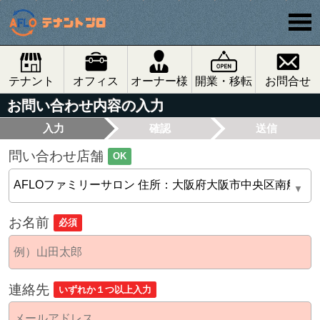
テナント
オフィス
オーナー様
開業・移転
お問合せ
お問い合わせ内容の入力
入力
確認
送信
問い合わせ店舗
OK
お名前
必須
連絡先
いずれか１つ以上入力