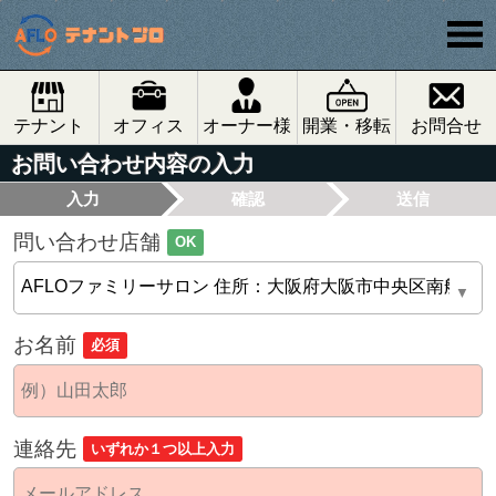
テナント
オフィス
オーナー様
開業・移転
お問合せ
お問い合わせ内容の入力
入力
確認
送信
問い合わせ店舗
OK
お名前
必須
連絡先
いずれか１つ以上入力