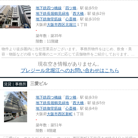
地下鉄四つ橋線
「
四ツ橋
」駅 徒歩5分
地下鉄長堀鶴見緑地
「
西大橋
」駅 徒歩2分
地下鉄御堂筋線
「
心斎橋
」駅 徒歩10分
大阪府
大阪市西区
北堀江
１丁目
-
築年数：築35年
階数：11階建
物件より徒歩圏内に当社営業店がございます。 事務所物件をはじめ、飲食・美
容・物販などの様々な業種のニーズに応じて店舗物件をご紹介しております。
尚、弊社ではおとり広告は一切...
現在空き情報がありません。
プレジール北堀江へのお問い合わせはこちら
三愛ビル
賃貸｜事務所
地下鉄四つ橋線
「
四ツ橋
」駅 徒歩3分
地下鉄長堀鶴見緑地
「
西大橋
」駅 徒歩5分
地下鉄御堂筋線
「
心斎橋
」駅 徒歩4分
大阪府
大阪市西区
新町
１丁目
-
築年数：築51年
階数：8階建