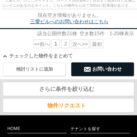
「三愛ビル」のここがイチオシ。ローソン 西区新町1丁目店まで徒歩1分と近場に
コンビニがあるのもポイント。こちらの物件から出て500mに駐車場がありま
す。高ニーズな駅近の物件で、徒...
現在空き情報がありません。
三愛ビルへのお問い合わせはこちら
該当公開件数
21
棟 空き数
15
件
1-20
棟表示
1
2
<<前へ
次へ>>
最初
チェックした物件をまとめて
検討リストに追加
お問い合わせ
さらに条件を絞り込む
物件リクエスト
HOME
テナントを探す