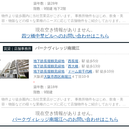
築年数：築28年
階数：9階建 地下2階
物件より徒歩圏内に当社営業店がございます。 事務所物件をはじめ、飲食・美
容・物販などの様々な業種のニーズに応じて店舗物件をご紹介しております。
尚、弊社ではおとり広告は一切...
現在空き情報がありません。
四ツ橋中埜ビルへのお問い合わせはこちら
パークヴィレッジ南堀江
賃貸｜店舗事務所
地下鉄長堀鶴見緑地
「
西長堀
」駅 徒歩5分
地下鉄長堀鶴見緑地
「
西大橋
」駅 徒歩13分
地下鉄長堀鶴見緑地
「
ドーム前千代崎
」駅 徒歩10分
大阪府
大阪市西区
南堀江
４丁目10-9
-
築年数：築18年
階数：9階建
物件より徒歩圏内に当社営業店がございます。 事務所物件をはじめ、飲食・美
容・物販などの様々な業種のニーズに応じて店舗物件をご紹介しております。
尚、弊社ではおとり広告は一切...
現在空き情報がありません。
パークヴィレッジ南堀江へのお問い合わせはこちら