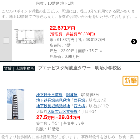
階数：10階建 地下1階
こだわりポイント満載の山五ビル。周辺には、徒歩3分で利用できる駅がありま
す。地上10階建てで景色も良く、多数のお問い合わせをいただいております。駐
車場までの距離は300mです。3...
22.671
万
円
(管理費・共益費 50,380円)
敷：61.83万円｜礼：68.013万円
所在階：4階
坪数：22.90坪｜面積：75.71㎡
坪単価：
0.99
万円
ブエナビスタ阿波座タワー 明治小学校区
賃貸｜店舗事務所
地下鉄千日前線
「
阿波座
」駅 徒歩3分
地下鉄長堀鶴見緑地
「
西長堀
」駅 徒歩7分
地下鉄長堀鶴見緑地
「
西大橋
」駅 徒歩11分
大阪府
大阪市西区
立売堀
４丁目4-14
27.5
29.04
万円～
万円
築年数：予定 ｜募集中：
3室
階数：11階建
物件より徒歩圏内に当社営業店がございます。 事務所物件をはじめ、飲食・美