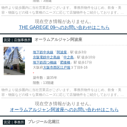
階数：3階建
物件より徒歩圏内に当社営業店がございます。 事務所物件をはじめ、飲食・美
容・物販などの様々な業種のニーズに応じて店舗物件をご紹介しております。
尚、弊社ではおとり広告は一切...
現在空き情報がありません。
THE GAREGE 09へのお問い合わせはこちら
オーラムアルジャン阿波座
賃貸｜店舗事務所
地下鉄中央線
「
阿波座
」駅 徒歩3分
京阪電鉄中之島線
「
中之島
」駅 徒歩10分
地下鉄四つ橋線
「
肥後橋
」駅 徒歩17分
大阪府
大阪市西区
江戸堀
３丁目8-16
-
築年数：築35年
階数：13階建
物件より徒歩圏内に当社営業店がございます。 事務所物件をはじめ、飲食・美
容・物販などの様々な業種のニーズに応じて店舗物件をご紹介しております。
尚、弊社ではおとり広告は一切...
現在空き情報がありません。
オーラムアルジャン阿波座へのお問い合わせはこちら
プレジール北堀江
賃貸｜事務所