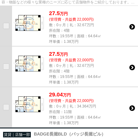
容・物販などの様々な業種のニーズに応じて店舗物件をご紹介しております。
尚、弊社ではおとり広告は一切...
27.5
万
円
(管理費・共益費 22,000円)
敷：0ヶ月｜礼：32.67万円
所在階：4階
坪数：19.55坪｜面積：64.64㎡
坪単価：
1.38
万円
27.5
万
円
(管理費・共益費 22,000円)
敷：0ヶ月｜礼：32.67万円
所在階：4階
坪数：19.55坪｜面積：64.64㎡
坪単価：
1.38
万円
29.04
万
円
(管理費・共益費 22,000円)
敷：0ヶ月｜礼：34.364万円
所在階：11階
坪数：19.55坪｜面積：64.64㎡
坪単価：
1.38
万円
BADGE長堀BLD（バッジ長堀ビル）
賃貸｜店舗一部