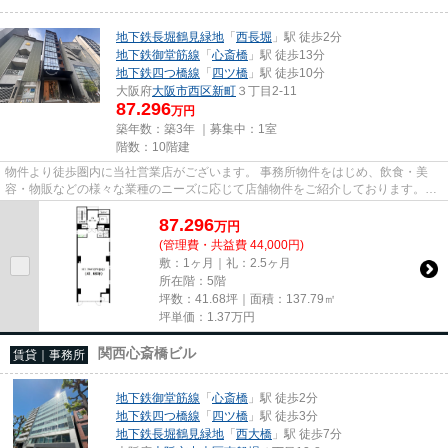
地下鉄長堀鶴見緑地
「
西長堀
」駅 徒歩2分
地下鉄御堂筋線
「
心斎橋
」駅 徒歩13分
地下鉄四つ橋線
「
四ツ橋
」駅 徒歩10分
大阪府
大阪市西区
新町
３丁目2-11
87.296
万円
築年数：築3年 ｜募集中：
1室
階数：10階建
物件より徒歩圏内に当社営業店がございます。 事務所物件をはじめ、飲食・美
容・物販などの様々な業種のニーズに応じて店舗物件をご紹介しております。
尚、弊社ではおとり広告は一切...
87.296
万
円
(管理費・共益費 44,000円)
敷：1ヶ月｜礼：2.5ヶ月
所在階：5階
坪数：41.68坪｜面積：137.79㎡
坪単価：
1.37
万円
関西心斎橋ビル
賃貸｜事務所
地下鉄御堂筋線
「
心斎橋
」駅 徒歩2分
地下鉄四つ橋線
「
四ツ橋
」駅 徒歩3分
地下鉄長堀鶴見緑地
「
西大橋
」駅 徒歩7分