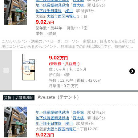
地下鉄長堀鶴見緑地
「
西大橋
」駅 徒歩9分
地下鉄千日前線
「
桜川
」駅 徒歩7分
大阪府
大阪市西区
南堀江
３丁目
9.02
万円
築年数：築44年 ｜募集中：
1室
階数：4階建
こだわりポイント満載のアベゼータ。ローソン 南堀江3丁目店まで徒歩4分と近
場にコンビニがあるのもポイント。駐車場までの距離は300mです。特徴的な外
観と洗練された設計の内装を持...
9.02
万
円
(管理費・共益費 -)
敷：0ヶ月｜礼：2ヶ月
所在階：4階
坪数：12.70坪｜面積：42.00㎡
坪単価：
0.71
万円
Ave.zeta（テナント）
賃貸｜店舗事務所
地下鉄長堀鶴見緑地
「
西長堀
」駅 徒歩2分
地下鉄長堀鶴見緑地
「
西大橋
」駅 徒歩9分
地下鉄千日前線
「
桜川
」駅 徒歩7分
大阪府
大阪市西区
南堀江
３丁目12-20
9.02
万円