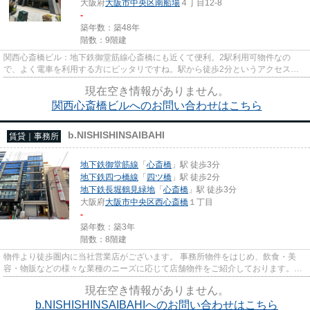
大阪府
大阪市中央区
南船場
４丁目12-8
-
築年数：築48年
階数：9階建
関西心斎橋ビル：地下鉄御堂筋線心斎橋にも近くて便利。2駅利用可物件なの
で、よく電車を利用する方にピッタリですね。駅から徒歩2分というアクセス良
好な駅近物件はいかがですか。場...
現在空き情報がありません。
関西心斎橋ビルへのお問い合わせはこちら
b.NISHISHINSAIBAHI
賃貸｜事務所
地下鉄御堂筋線
「
心斎橋
」駅 徒歩3分
地下鉄四つ橋線
「
四ツ橋
」駅 徒歩2分
地下鉄長堀鶴見緑地
「
心斎橋
」駅 徒歩3分
大阪府
大阪市中央区
西心斎橋
１丁目
-
築年数：築3年
階数：8階建
物件より徒歩圏内に当社営業店がございます。 事務所物件をはじめ、飲食・美
容・物販などの様々な業種のニーズに応じて店舗物件をご紹介しております。
尚、弊社ではおとり広告は一切...
現在空き情報がありません。
b.NISHISHINSAIBAHIへのお問い合わせはこちら