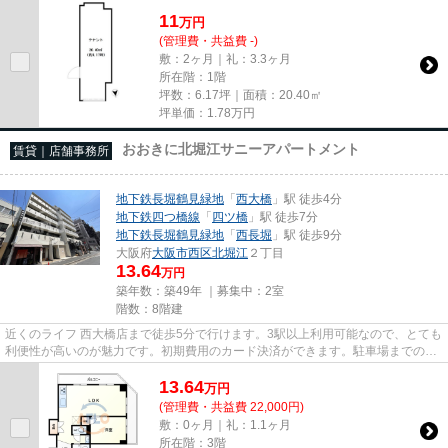
駅に行くことができます。駐車...
11
万
円
(管理費・共益費 -)
敷：2ヶ月｜礼：3.3ヶ月
所在階：1階
坪数：6.17坪｜面積：20.40㎡
坪単価：
1.78
万円
おおきに北堀江サニーアパートメント
賃貸｜店舗事務所
地下鉄長堀鶴見緑地
「
西大橋
」駅 徒歩4分
地下鉄四つ橋線
「
四ツ橋
」駅 徒歩7分
地下鉄長堀鶴見緑地
「
西長堀
」駅 徒歩9分
大阪府
大阪市西区
北堀江
２丁目
13.64
万円
築年数：築49年 ｜募集中：
2室
階数：8階建
近くのライフ 西大橋店まで徒歩5分で行けます。3駅以上利用可能なので、とても
利便性が高いのが魅力です。初期費用のカード決済ができます。駐車場までの距
離は300mです。周辺には、徒...
13.64
万
円
(管理費・共益費 22,000円)
敷：0ヶ月｜礼：1.1ヶ月
所在階：3階