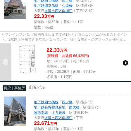
地下鉄四つ橋線
「
四ツ橋
」駅 徒歩3分
地下鉄御堂筋線
「
心斎橋
」駅 徒歩7分
大阪府
大阪市西区
南堀江
１丁目12-19
22.33
万円
築年数：築50年 ｜募集中：
1室
階数：9階建
セブンイレブン 四ツ橋南堀江店まで徒歩1分と近場にコンビニがあるのもポイン
ト。3駅以上利用できる立地となっていて、様々な場所へのアクセスが便利良い
です。駐車場までの距離は300m...
22.33
万
円
(管理費・共益費 66,429円)
敷：243.6万円｜礼：0ヶ月
所在階：6階
坪数：20.29坪｜面積：67.10㎡
坪単価：
1.1
万円
山五ビル
賃貸｜事務所
地下鉄四つ橋線
「
四ツ橋
」駅 徒歩3分
地下鉄長堀鶴見緑地
「
西大橋
」駅 徒歩7分
関西本線
「
ＪＲ難波
」駅 徒歩10分
大阪府
大阪市西区
南堀江
１丁目
22.671
万円
築年数：築42年 ｜募集中：
1室