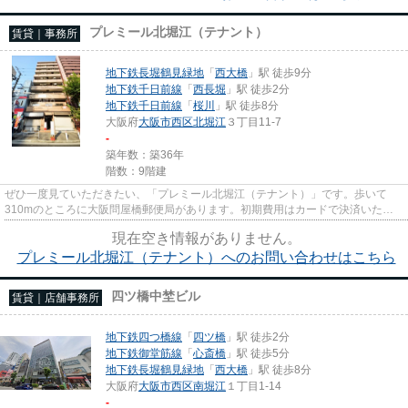
プレミール北堀江（テナント）
賃貸｜事務所
地下鉄長堀鶴見緑地
「
西大橋
」駅 徒歩9分
地下鉄千日前線
「
西長堀
」駅 徒歩2分
地下鉄千日前線
「
桜川
」駅 徒歩8分
大阪府
大阪市西区
北堀江
３丁目11-7
-
築年数：築36年
階数：9階建
ぜひ一度見ていただきたい、「プレミール北堀江（テナント）」です。歩いて
310mのところに大阪問屋橋郵便局があります。初期費用はカードで決済いただ
けます。駐車場までの距離は300m...
現在空き情報がありません。
プレミール北堀江（テナント）へのお問い合わせはこちら
四ツ橋中埜ビル
賃貸｜店舗事務所
地下鉄四つ橋線
「
四ツ橋
」駅 徒歩2分
地下鉄御堂筋線
「
心斎橋
」駅 徒歩5分
地下鉄長堀鶴見緑地
「
西大橋
」駅 徒歩8分
大阪府
大阪市西区
南堀江
１丁目1-14
-