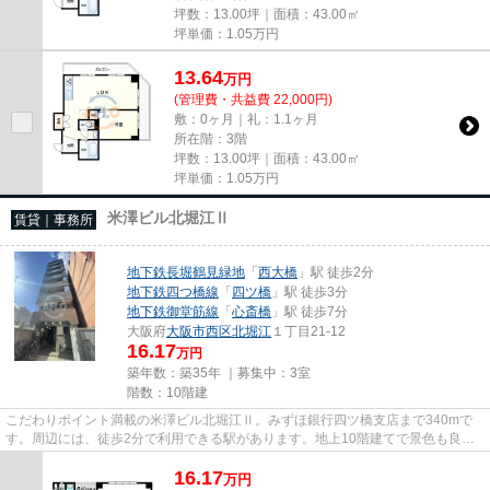
坪数：13.00坪｜面積：43.00㎡
坪単価：
1.05
万円
13.64
万
円
(管理費・共益費 22,000円)
敷：0ヶ月｜礼：1.1ヶ月
所在階：3階
坪数：13.00坪｜面積：43.00㎡
坪単価：
1.05
万円
米澤ビル北堀江Ⅱ
賃貸｜事務所
地下鉄長堀鶴見緑地
「
西大橋
」駅 徒歩2分
地下鉄四つ橋線
「
四ツ橋
」駅 徒歩3分
地下鉄御堂筋線
「
心斎橋
」駅 徒歩7分
大阪府
大阪市西区
北堀江
１丁目21-12
16.17
万円
築年数：築35年 ｜募集中：
3室
階数：10階建
こだわりポイント満載の米澤ビル北堀江Ⅱ。みずほ銀行四ツ橋支店まで340mで
す。周辺には、徒歩2分で利用できる駅があります。地上10階建てで景色も良
く、多数のお問い合わせをいただい...
16.17
万
円