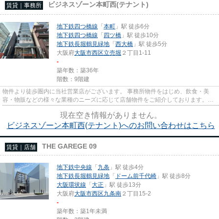
ビジネスゾーン本町西(テナント)
賃貸｜事務所
地下鉄四つ橋線
「
本町
」駅 徒歩6分
地下鉄四つ橋線
「
四ツ橋
」駅 徒歩10分
地下鉄長堀鶴見緑地
「
西大橋
」駅 徒歩5分
大阪府
大阪市西区
立売堀
２丁目1-11
-
築年数：築36年
階数：9階建
物件より徒歩圏内に当社営業店がございます。 事務所物件をはじめ、飲食・美
容・物販などの様々な業種のニーズに応じて店舗物件をご紹介しております。
尚、弊社ではおとり広告は一切...
現在空き情報がありません。
ビジネスゾーン本町西(テナント)へのお問い合わせはこちら
THE GAREGE 09
賃貸｜店舗
地下鉄中央線
「
九条
」駅 徒歩4分
地下鉄長堀鶴見緑地
「
ドーム前千代崎
」駅 徒歩8分
大阪環状線
「
大正
」駅 徒歩13分
大阪府
大阪市西区
九条南
２丁目15-2
-
築年数：築1年未満