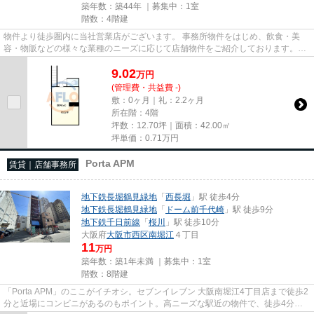
築年数：築44年 ｜募集中：
1室
階数：4階建
物件より徒歩圏内に当社営業店がございます。 事務所物件をはじめ、飲食・美
容・物販などの様々な業種のニーズに応じて店舗物件をご紹介しております。
尚、弊社ではおとり広告は一切...
9.02
万
円
(管理費・共益費 -)
敷：0ヶ月｜礼：2.2ヶ月
所在階：4階
坪数：12.70坪｜面積：42.00㎡
坪単価：
0.71
万円
Porta APM
賃貸｜店舗事務所
地下鉄長堀鶴見緑地
「
西長堀
」駅 徒歩4分
地下鉄長堀鶴見緑地
「
ドーム前千代崎
」駅 徒歩9分
地下鉄千日前線
「
桜川
」駅 徒歩10分
大阪府
大阪市西区
南堀江
４丁目
11
万円
築年数：築1年未満 ｜募集中：
1室
階数：8階建
「Porta APM」のここがイチオシ。セブンイレブン 大阪南堀江4丁目店まで徒歩2
分と近場にコンビニがあるのもポイント。高ニーズな駅近の物件で、徒歩4分で