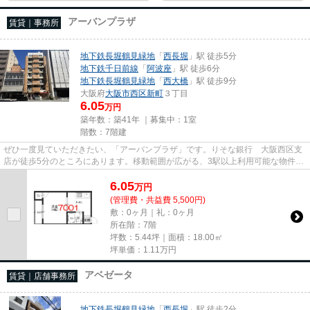
アーバンプラザ
賃貸｜事務所
地下鉄長堀鶴見緑地
「
西長堀
」駅 徒歩5分
地下鉄千日前線
「
阿波座
」駅 徒歩6分
地下鉄長堀鶴見緑地
「
西大橋
」駅 徒歩9分
大阪府
大阪市西区
新町
３丁目
6.05
万円
築年数：築41年 ｜募集中：
1室
階数：7階建
ぜひ一度見ていただきたい、「アーバンプラザ」です。りそな銀行 大阪西区支
店が徒歩5分のところにあります。移動範囲が広がる、3駅以上利用可能な物件で
す。徒歩5分で駅にアクセスで...
6.05
万
円
(管理費・共益費 5,500円)
敷：0ヶ月｜礼：0ヶ月
所在階：7階
坪数：5.44坪｜面積：18.00㎡
坪単価：
1.11
万円
アベゼータ
賃貸｜店舗事務所
地下鉄長堀鶴見緑地
「
西長堀
」駅 徒歩2分