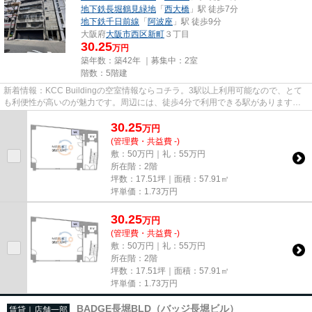
地下鉄長堀鶴見緑地
「
西大橋
」駅 徒歩7分
地下鉄千日前線
「
阿波座
」駅 徒歩9分
大阪府
大阪市西区
新町
３丁目
30.25
万円
築年数：築42年 ｜募集中：
2室
階数：5階建
新着情報：KCC Buildingの空室情報ならコチラ。3駅以上利用可能なので、とて
も利便性が高いのが魅力です。周辺には、徒歩4分で利用できる駅があります。
駐車場までの距離は300mです。...
30.25
万
円
(管理費・共益費 -)
敷：50万円｜礼：55万円
所在階：2階
坪数：17.51坪｜面積：57.91㎡
坪単価：
1.73
万円
30.25
万
円
(管理費・共益費 -)
敷：50万円｜礼：55万円
所在階：2階
坪数：17.51坪｜面積：57.91㎡
坪単価：
1.73
万円
BADGE長堀BLD（バッジ長堀ビル）
賃貸｜店舗一部