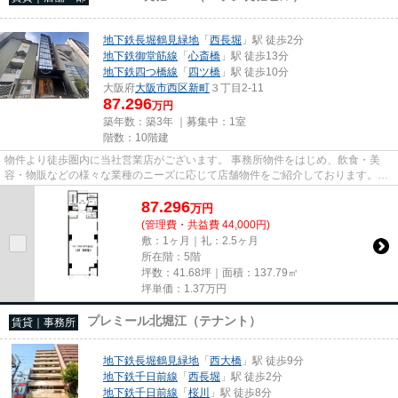
地下鉄長堀鶴見緑地
「
西長堀
」駅 徒歩2分
地下鉄御堂筋線
「
心斎橋
」駅 徒歩13分
地下鉄四つ橋線
「
四ツ橋
」駅 徒歩10分
大阪府
大阪市西区
新町
３丁目2-11
87.296
万円
築年数：築3年 ｜募集中：
1室
階数：10階建
物件より徒歩圏内に当社営業店がございます。 事務所物件をはじめ、飲食・美
容・物販などの様々な業種のニーズに応じて店舗物件をご紹介しております。
尚、弊社ではおとり広告は一切...
87.296
万
円
(管理費・共益費 44,000円)
敷：1ヶ月｜礼：2.5ヶ月
所在階：5階
坪数：41.68坪｜面積：137.79㎡
坪単価：
1.37
万円
プレミール北堀江（テナント）
賃貸｜事務所
地下鉄長堀鶴見緑地
「
西大橋
」駅 徒歩9分
地下鉄千日前線
「
西長堀
」駅 徒歩2分
地下鉄千日前線
「
桜川
」駅 徒歩8分