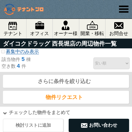
テナント
オフィス
オーナー様
開業・移転
お問合せ
ダイコクドラッグ 西長堀店の周辺物件一覧
募集中のみ表示
5
該当物件
棟
4
空き数
件
さらに条件を絞り込む
物件リクエスト
チェックした物件をまとめて
検討リストに追加
お問い合わせ