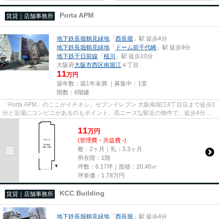
Porta APM
賃貸｜店舗事務所
地下鉄長堀鶴見緑地
「
西長堀
」駅 徒歩4分
地下鉄長堀鶴見緑地
「
ドーム前千代崎
」駅 徒歩9分
地下鉄千日前線
「
桜川
」駅 徒歩10分
大阪府
大阪市西区
南堀江
４丁目
11
万円
築年数：築1年未満 ｜募集中：
1室
階数：8階建
「Porta APM」のここがイチオシ。セブンイレブン 大阪南堀江4丁目店まで徒歩2
分と近場にコンビニがあるのもポイント。高ニーズな駅近の物件で、徒歩4分で
駅に行くことができます。駐車...
11
万
円
(管理費・共益費 -)
敷：2ヶ月｜礼：3.3ヶ月
所在階：1階
坪数：6.17坪｜面積：20.40㎡
坪単価：
1.78
万円
KCC Building
賃貸｜店舗事務所
地下鉄長堀鶴見緑地
「
西長堀
」駅 徒歩4分