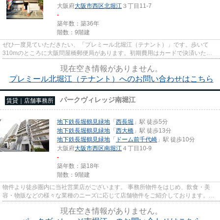
大阪府
大阪市西区
北堀江
３丁目11-7
-
築年数：築36年
階数：9階建
ぜひ一度見ていただきたい、「プレミール北堀江（テナント）」です。歩いて
310mのところに大阪問屋橋郵便局があります。初期費用はカードで決済いただ
けます。駐車場までの距離は300m...
現在空き情報がありません。
プレミール北堀江（テナント）へのお問い合わせはこちら
パークヴィレッジ南堀江
賃貸｜店舗事務所
地下鉄長堀鶴見緑地
「
西長堀
」駅 徒歩5分
地下鉄長堀鶴見緑地
「
西大橋
」駅 徒歩13分
地下鉄長堀鶴見緑地
「
ドーム前千代崎
」駅 徒歩10分
大阪府
大阪市西区
南堀江
４丁目10-9
-
築年数：築18年
階数：9階建
物件より徒歩圏内に当社営業店がございます。 事務所物件をはじめ、飲食・美
容・物販などの様々な業種のニーズに応じて店舗物件をご紹介しております。
尚、弊社ではおとり広告は一切...
現在空き情報がありません。