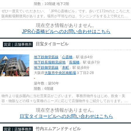
階数：10階建 地下2階
ぜひ一度見ていただきたい、「JPR心斎橋ビル」です。歩いて172mのところに大
阪南船場郵便局があります。場所が平坦なのは、ランニングをする上で抑えたい
ポイントですね。駅が周辺に2...
現在空き情報がありません。
JPR心斎橋ビルへのお問い合わせはこちら
日宝タイヨービル
賃貸｜店舗事務所
地下鉄御堂筋線
「
心斎橋
」駅 徒歩4分
地下鉄長堀鶴見緑地
「
長堀橋
」駅 徒歩7分
地下鉄御堂筋線
「
本町
」駅 徒歩8分
大阪府
大阪市中央区
南船場
３丁目2-28
-
築年数：築50年
階数：6階建
物件より徒歩圏内に当社営業店がございます。 事務所物件をはじめ、飲食・美
容・物販などの様々な業種のニーズに応じて店舗物件をご紹介しております。
尚、弊社ではおとり広告は一切...
現在空き情報がありません。
日宝タイヨービルへのお問い合わせはこちら
竹内エムアンドティビル
賃貸｜店舗事務所