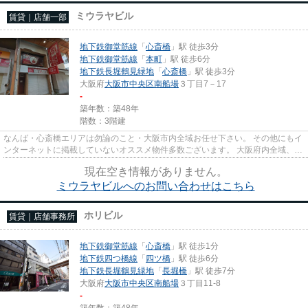
ミウラヤビル
賃貸｜店舗一部
地下鉄御堂筋線
「
心斎橋
」駅 徒歩3分
地下鉄御堂筋線
「
本町
」駅 徒歩6分
地下鉄長堀鶴見緑地
「
心斎橋
」駅 徒歩3分
大阪府
大阪市中央区
南船場
３丁目7－17
-
築年数：築48年
階数：3階建
なんば・心斎橋エリアは勿論のこと・大阪市内全域お任せ下さい。 その他にもイ
ンターネットに掲載していないオススメ物件多数ございます。 大阪府内全域、経
験豊富なスタッフがご対応...
現在空き情報がありません。
ミウラヤビルへのお問い合わせはこちら
ホリビル
賃貸｜店舗事務所
地下鉄御堂筋線
「
心斎橋
」駅 徒歩1分
地下鉄四つ橋線
「
四ツ橋
」駅 徒歩6分
地下鉄長堀鶴見緑地
「
長堀橋
」駅 徒歩7分
大阪府
大阪市中央区
南船場
３丁目11-8
-
築年数：築48年