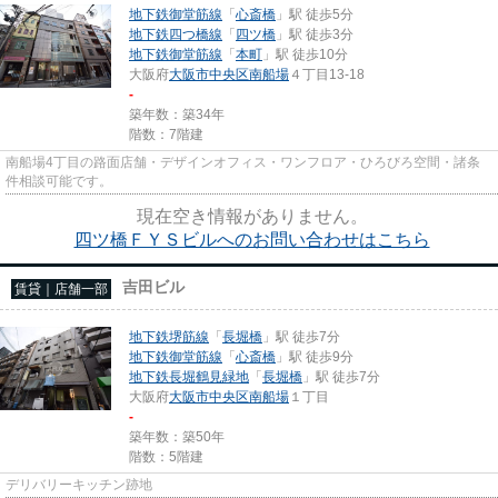
地下鉄御堂筋線
「
心斎橋
」駅 徒歩5分
地下鉄四つ橋線
「
四ツ橋
」駅 徒歩3分
地下鉄御堂筋線
「
本町
」駅 徒歩10分
大阪府
大阪市中央区
南船場
４丁目13-18
-
築年数：築34年
階数：7階建
南船場4丁目の路面店舗・デザインオフィス・ワンフロア・ひろびろ空間・諸条
件相談可能です。
現在空き情報がありません。
四ツ橋ＦＹＳビルへのお問い合わせはこちら
吉田ビル
賃貸｜店舗一部
地下鉄堺筋線
「
長堀橋
」駅 徒歩7分
地下鉄御堂筋線
「
心斎橋
」駅 徒歩9分
地下鉄長堀鶴見緑地
「
長堀橋
」駅 徒歩7分
大阪府
大阪市中央区
南船場
１丁目
-
築年数：築50年
階数：5階建
デリバリーキッチン跡地