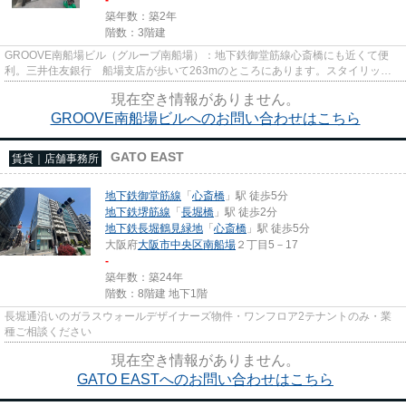
築年数：築2年
階数：3階建
GROOVE南船場ビル（グルーブ南船場）：地下鉄御堂筋線心斎橋にも近くて便
利。三井住友銀行 船場支店が歩いて263mのところにあります。スタイリッシ
ュな演出が可能なデザイナーズ物件...
現在空き情報がありません。
GROOVE南船場ビルへのお問い合わせはこちら
GATO EAST
賃貸｜店舗事務所
地下鉄御堂筋線
「
心斎橋
」駅 徒歩5分
地下鉄堺筋線
「
長堀橋
」駅 徒歩2分
地下鉄長堀鶴見緑地
「
心斎橋
」駅 徒歩5分
大阪府
大阪市中央区
南船場
２丁目5－17
-
築年数：築24年
階数：8階建 地下1階
長堀通沿いのガラスウォールデザイナーズ物件・ワンフロア2テナントのみ・業
種ご相談ください
現在空き情報がありません。
GATO EASTへのお問い合わせはこちら