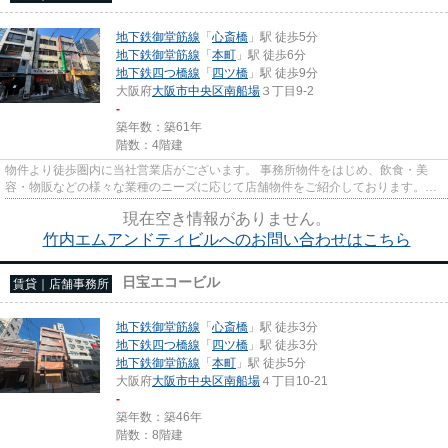
地下鉄御堂筋線
「
心斎橋
」駅 徒歩5分
地下鉄御堂筋線
「
本町
」駅 徒歩6分
地下鉄四つ橋線
「
四ツ橋
」駅 徒歩9分
大阪府
大阪市中央区
南船場
３丁目9-2
-
築年数：築61年
階数：4階建
物件より徒歩圏内に当社営業店がございます。 事務所物件をはじめ、飲食・美
容・物販などの様々な業種のニーズに応じて店舗物件をご紹介しております。
尚、弊社ではおとり広告は一切...
現在空き情報がありません。
竹内エムアンドティビルへのお問い合わせはこちら
日宝エコービル
賃貸｜店舗事務所
地下鉄御堂筋線
「
心斎橋
」駅 徒歩3分
地下鉄四つ橋線
「
四ツ橋
」駅 徒歩3分
地下鉄御堂筋線
「
本町
」駅 徒歩5分
大阪府
大阪市中央区
南船場
４丁目10-21
-
築年数：築46年
階数：8階建