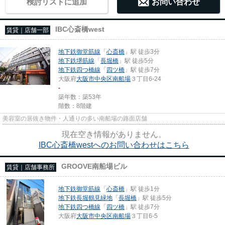
検討リストに追加
お問い合わせ
IBC心斎橋west
賃貸｜店舗一部
地下鉄御堂筋線
「
心斎橋
」駅 徒歩3分
地下鉄堺筋線
「
長堀橋
」駅 徒歩5分
地下鉄四つ橋線
「
四ツ橋
」駅 徒歩7分
大阪府
大阪市中央区
南船場
３丁目6-24
-
築年数：築53年
階数：8階建
美容室の居抜き物件・人通りの多い南船場の路面店舗
現在空き情報がありません。
IBC心斎橋westへのお問い合わせはこちら
GROOVE南船場ビル
賃貸｜店舗事務所
地下鉄御堂筋線
「
心斎橋
」駅 徒歩1分
地下鉄長堀鶴見緑地
「
長堀橋
」駅 徒歩5分
地下鉄四つ橋線
「
四ツ橋
」駅 徒歩7分
大阪府
大阪市中央区
南船場
３丁目6-5
-