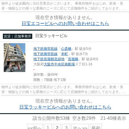
物件より徒歩圏内に当社営業店がございます。 事務所物件をはじめ、飲食・美
容・物販などの様々な業種のニーズに応じて店舗物件をご紹介しております。
尚、弊社ではおとり広告は一切...
現在空き情報がありません。
日宝エコービルへのお問い合わせはこちら
日宝ラッキービル
賃貸｜店舗事務所
地下鉄御堂筋線
「
心斎橋
」駅 徒歩5分
地下鉄御堂筋線
「
本町
」駅 徒歩7分
地下鉄長堀鶴見緑地
「
長堀橋
」駅 徒歩8分
大阪府
大阪市中央区
南船場
３丁目1-16
-
築年数：築49年
階数：7階建 地下1階
物件より徒歩圏内に当社営業店がございます。 事務所物件をはじめ、飲食・美
容・物販などの様々な業種のニーズに応じて店舗物件をご紹介しております。
尚、弊社ではおとり広告は一切...
現在空き情報がありません。
日宝ラッキービルへのお問い合わせはこちら
該当公開件数
53
棟 空き数
29
件
21-40
棟表示
1
2
3
<<前へ
次へ>>
最初