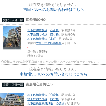
現在空き情報がありません。
吉田ビルへのお問い合わせはこちら
南船場SOHO
賃貸｜店舗一部
地下鉄御堂筋線
「
心斎橋
」駅 徒歩4分
地下鉄四つ橋線
「
四ツ橋
」駅 徒歩5分
地下鉄御堂筋線
「
本町
」駅 徒歩7分
大阪府
大阪市中央区
南船場
４丁目10-5
-
築年数：築25年
階数：9階建
心斎橋エリアの1階路面店舗・オシャレな街・アパレルやビューティサロンに
現在空き情報がありません。
南船場SOHOへのお問い合わせはこちら
南船場心斎橋ビル
賃貸｜店舗一部
地下鉄御堂筋線
「
心斎橋
」駅 徒歩3分
地下鉄四つ橋線
「
四ツ橋
」駅 徒歩4分
地下鉄長堀鶴見緑地
「
心斎橋
」駅 徒歩3分