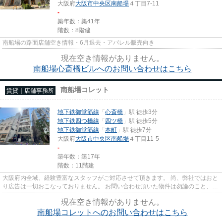
大阪府
大阪市中央区
南船場
４丁目7-11
-
築年数：築41年
階数：8階建
南船場の路面店舗空き情報・6月退去・アパレル販売向き
現在空き情報がありません。
南船場心斎橋ビルへのお問い合わせはこちら
南船場コレット
賃貸｜店舗事務所
地下鉄御堂筋線
「
心斎橋
」駅 徒歩3分
地下鉄四つ橋線
「
四ツ橋
」駅 徒歩5分
地下鉄御堂筋線
「
本町
」駅 徒歩7分
大阪府
大阪市中央区
南船場
４丁目11-5
-
築年数：築17年
階数：11階建
大阪府内全域、経験豊富なスタッフがご対応させて頂きます。 尚、弊社ではおと
り広告は一切おこなっておりません。 お問い合わせ頂いた物件は勿論のこと、イ
ンターネットに掲載してい...
現在空き情報がありません。
南船場コレットへのお問い合わせはこちら