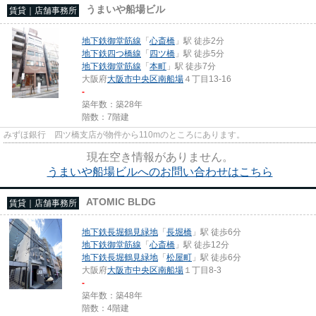
うまいや船場ビル
賃貸｜店舗事務所
地下鉄御堂筋線
「
心斎橋
」駅 徒歩2分
地下鉄四つ橋線
「
四ツ橋
」駅 徒歩5分
地下鉄御堂筋線
「
本町
」駅 徒歩7分
大阪府
大阪市中央区
南船場
４丁目13-16
-
築年数：築28年
階数：7階建
みずほ銀行 四ツ橋支店が物件から110mのところにあります。
現在空き情報がありません。
うまいや船場ビルへのお問い合わせはこちら
ATOMIC BLDG
賃貸｜店舗事務所
地下鉄長堀鶴見緑地
「
長堀橋
」駅 徒歩6分
地下鉄御堂筋線
「
心斎橋
」駅 徒歩12分
地下鉄長堀鶴見緑地
「
松屋町
」駅 徒歩6分
大阪府
大阪市中央区
南船場
１丁目8-3
-
築年数：築48年
階数：4階建