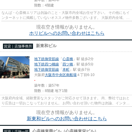
階数：4階建
なんば・心斎橋エリアは勿論のこと・大阪市内全域お任せ下さい。 その他にもイ
ンターネットに掲載していないオススメ物件多数ございます。 大阪府内全域、経
験豊富なスタッフがご対応...
現在空き情報がありません。
ホリビルへのお問い合わせはこちら
新東和ビル
賃貸｜店舗事務所
地下鉄御堂筋線
「
心斎橋
」駅 徒歩2分
地下鉄四つ橋線
「
四ツ橋
」駅 徒歩5分
地下鉄御堂筋線
「
本町
」駅 徒歩7分
大阪府
大阪市中央区
南船場
４丁目6-10
-
築年数：築57年
階数：8階建 地下1階
大阪府内全域、経験豊富なスタッフがご対応させて頂きます。 尚、弊社ではおと
り広告は一切おこなっておりません。 お問い合わせ頂いた物件は勿論、インター
ネットに掲載していないオ...
現在空き情報がありません。
新東和ビルへのお問い合わせはこちら
心斎橋東榮ビル（心斎橋東栄ビル）
賃貸｜店舗一部