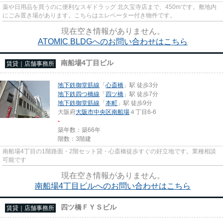
薬や日用品を買うのに便利なスギドラッグ 北久宝寺店まで、450mです。敷地内
にごみ置き場があります。こちらはエレベーター付き物件です。
現在空き情報がありません。
ATOMIC BLDGへのお問い合わせはこちら
南船場4丁目ビル
賃貸｜店舗事務所
地下鉄御堂筋線
「
心斎橋
」駅 徒歩3分
地下鉄四つ橋線
「
四ツ橋
」駅 徒歩7分
地下鉄御堂筋線
「
本町
」駅 徒歩9分
大阪府
大阪市中央区
南船場
４丁目6-6
-
築年数：築66年
階数：3階建
南船場4丁目の1階路面・2階セット貸・心斎橋徒歩すぐの好立地です。業種相談
可能です
現在空き情報がありません。
南船場4丁目ビルへのお問い合わせはこちら
四ツ橋ＦＹＳビル
賃貸｜店舗事務所