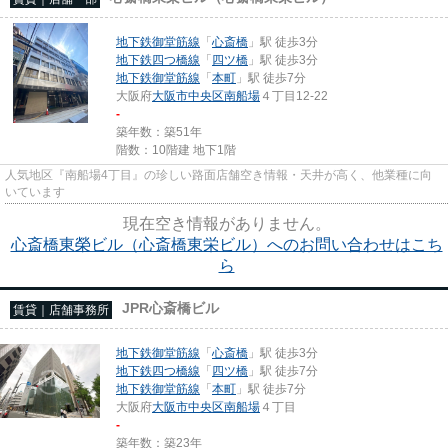
地下鉄御堂筋線
「
心斎橋
」駅 徒歩3分
地下鉄四つ橋線
「
四ツ橋
」駅 徒歩3分
地下鉄御堂筋線
「
本町
」駅 徒歩7分
大阪府
大阪市中央区
南船場
４丁目12-22
-
築年数：築51年
階数：10階建 地下1階
人気地区『南船場4丁目』の珍しい路面店舗空き情報・天井が高く、他業種に向
いています
現在空き情報がありません。
心斎橋東榮ビル（心斎橋東栄ビル）へのお問い合わせはこち
ら
JPR心斎橋ビル
賃貸｜店舗事務所
地下鉄御堂筋線
「
心斎橋
」駅 徒歩3分
地下鉄四つ橋線
「
四ツ橋
」駅 徒歩7分
地下鉄御堂筋線
「
本町
」駅 徒歩7分
大阪府
大阪市中央区
南船場
４丁目
-
築年数：築23年