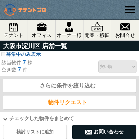
テナント
オフィス
オーナー様
開業・移転
お問合せ
大阪市淀川区 店舗一覧
募集中のみ表示
7
該当物件
棟
7
空き数
件
さらに条件を絞り込む
物件リクエスト
チェックした物件をまとめて
検討リストに追加
お問い合わせ