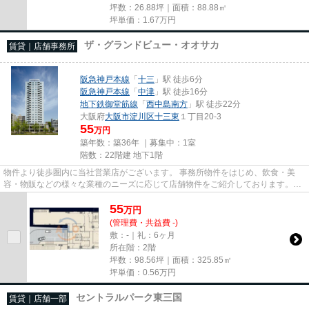
坪数：26.88坪｜面積：88.88㎡
坪単価：
1.67
万円
ザ・グランドビュー・オオサカ
賃貸｜店舗事務所
阪急神戸本線
「
十三
」駅 徒歩6分
阪急神戸本線
「
中津
」駅 徒歩16分
地下鉄御堂筋線
「
西中島南方
」駅 徒歩22分
大阪府
大阪市淀川区
十三東
１丁目20-3
55
万円
築年数：築36年 ｜募集中：
1室
階数：22階建 地下1階
物件より徒歩圏内に当社営業店がございます。 事務所物件をはじめ、飲食・美
容・物販などの様々な業種のニーズに応じて店舗物件をご紹介しております。
尚、弊社ではおとり広告は一切...
55
万
円
(管理費・共益費 -)
敷：-｜礼：6ヶ月
所在階：2階
坪数：98.56坪｜面積：325.85㎡
坪単価：
0.56
万円
セントラルパーク東三国
賃貸｜店舗一部