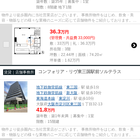
築年数：築35年 ｜募集中：
1室
階数：8階建 地下1階
物件より徒歩圏内に当社営業店がございます。 事務所物件をはじめ、飲食・美
容・物販などの様々な業種のニーズに応じて店舗物件をご紹介しております。
尚、弊社ではおとり広告は一切...
36.3
万
円
(管理費・共益費 33,000円)
敷：33万円｜礼：36.3万円
所在階：3階
坪数：22.44坪｜面積：74.20㎡
坪単価：
1.62
万円
コンフォリア・リヴ東三国駅前ソルテラス
賃貸｜店舗事務所
地下鉄御堂筋線
「
東三国
」駅 徒歩1分
地下鉄御堂筋線
「
新大阪
」駅 徒歩10分
東海道本線
「
東淀川
」駅 徒歩10分
大阪府
大阪市淀川区
東三国
１丁目32-13
41.8
万円
築年数：築1年未満 ｜募集中：
1室
階数：15階建
物件より徒歩圏内に当社営業店がございます。 事務所物件をはじめ、飲食・美
容・物販などの様々な業種のニーズに応じて店舗物件をご紹介しております。
尚、弊社ではおとり広告は一切...