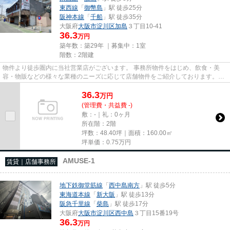
東西線
「
御幣島
」駅 徒歩25分
阪神本線
「
千船
」駅 徒歩35分
大阪府
大阪市淀川区
加島
３丁目10-41
36.3
万円
築年数：築29年 ｜募集中：
1室
階数：2階建
物件より徒歩圏内に当社営業店がございます。 事務所物件をはじめ、飲食・美
容・物販などの様々な業種のニーズに応じて店舗物件をご紹介しております。
尚、弊社ではおとり広告は一切...
36.3
万
円
(管理費・共益費 -)
敷：-｜礼：0ヶ月
所在階：2階
坪数：48.40坪｜面積：160.00㎡
坪単価：
0.75
万円
AMUSE-1
賃貸｜店舗事務所
地下鉄御堂筋線
「
西中島南方
」駅 徒歩5分
東海道本線
「
新大阪
」駅 徒歩13分
阪急千里線
「
柴島
」駅 徒歩17分
大阪府
大阪市淀川区
西中島
３丁目15番19号
36.3
万円