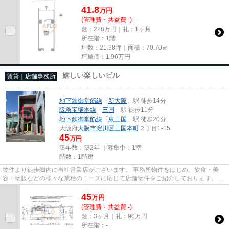
41.8
万
円
(管理費・共益費 -)
敷：228万円｜礼：1ヶ月
所在階：1階
坪数：21.38坪｜面積：70.70㎡
坪単価：
1.96
万円
嬉しい楽しいビル
賃貸｜店舗事務所
地下鉄御堂筋線
「
新大阪
」駅 徒歩14分
阪急宝塚本線
「
三国
」駅 徒歩11分
地下鉄御堂筋線
「
東三国
」駅 徒歩20分
大阪府
大阪市淀川区
三国本町
２丁目1-15
45
万円
築年数：築2年 ｜募集中：
1室
階数：1階建
物件より徒歩圏内に当社営業店がございます。 事務所物件をはじめ、飲食・美
容・物販などの様々な業種のニーズに応じて店舗物件をご紹介しております。
尚、弊社ではおとり広告は一切...
45
万
円
(管理費・共益費 -)
敷：3ヶ月｜礼：90万円
所在階：-