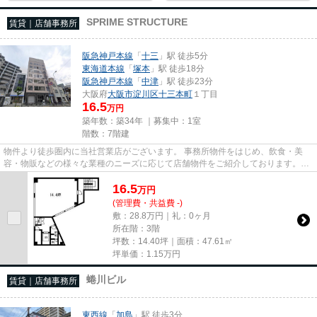
SPRIME STRUCTURE
賃貸｜店舗事務所
阪急神戸本線
「
十三
」駅 徒歩5分
東海道本線
「
塚本
」駅 徒歩18分
阪急神戸本線
「
中津
」駅 徒歩23分
大阪府
大阪市淀川区
十三本町
１丁目
16.5
万円
築年数：築34年 ｜募集中：
1室
階数：7階建
物件より徒歩圏内に当社営業店がございます。 事務所物件をはじめ、飲食・美
容・物販などの様々な業種のニーズに応じて店舗物件をご紹介しております。
尚、弊社ではおとり広告は一切...
16.5
万
円
(管理費・共益費 -)
敷：28.8万円｜礼：0ヶ月
所在階：3階
坪数：14.40坪｜面積：47.61㎡
坪単価：
1.15
万円
蜷川ビル
賃貸｜店舗事務所
東西線
「
加島
」駅 徒歩3分