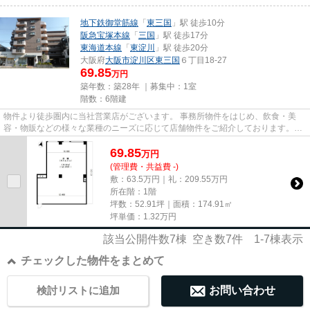
地下鉄御堂筋線
「
東三国
」駅 徒歩10分
阪急宝塚本線
「
三国
」駅 徒歩17分
東海道本線
「
東淀川
」駅 徒歩20分
大阪府
大阪市淀川区
東三国
６丁目18-27
69.85
万円
築年数：築28年 ｜募集中：
1室
階数：6階建
物件より徒歩圏内に当社営業店がございます。 事務所物件をはじめ、飲食・美
容・物販などの様々な業種のニーズに応じて店舗物件をご紹介しております。
尚、弊社ではおとり広告は一切...
69.85
万
円
(管理費・共益費 -)
敷：63.5万円｜礼：209.55万円
所在階：1階
坪数：52.91坪｜面積：174.91㎡
坪単価：
1.32
万円
該当公開件数
7
棟 空き数
7
件
1-7
棟表示
チェックした物件をまとめて
検討リストに追加
お問い合わせ