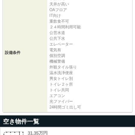
天井が高い
OAフロア
IT向け
重飲食不可
２４時間利用可能
公営水道
公共下水
エレベーター
電気有
設備条件
個別空調
機械警備
外観タイル張り
温水洗浄便座
男女トイレ別
トイレ２ヶ所
トイレ共同
エアコン
光ファイバー
24時間ゴミ出し可
空き物件一覧
31.35万円