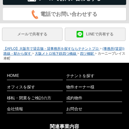
電話でお問い合わせする
メールで共有する
LINEで共有する
【AFLO】大阪市で貸店舗・貸事務所を探すならテナントプロ
>
(事務所(賃貸))
路線・駅から探す
>
大阪メトロ地下鉄四つ橋線
>
四ツ橋駅
>
カーニープレイス
本町
HOME
テナントを探す
オフィスを探す
物件オーナー様
移転・閉業をご検討の方
成約物件
会社情報
お問合せ
関連事業内容