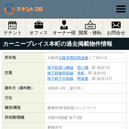
テナント
オフィス
オーナー様
開業・移転
お問合せ
カーニープレイス本町の過去掲載物件情報
所在地
大阪府
大阪市西区
阿波座
１丁目6-13
地下鉄四つ橋線
「
四ツ橋
」駅 徒歩1分
交通
地下鉄御堂筋線
「
本町
」駅 徒歩4分
地下鉄千日前線
「
阿波座
」駅 徒歩11分
築年月（築年数）
1989年 4月（築37年）
方位
-
種別/構造
事務所/鉄骨鉄筋コンクリート
所在階/階建
10階/10階建 地下1階
事務所可