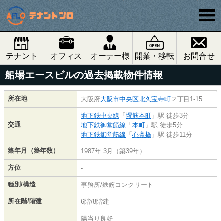
テナント
オフィス
オーナー様
開業・移転
お問合せ
船場エースビルの過去掲載物件情報
所在地
大阪府
大阪市中央区
北久宝寺町
２丁目1-15
地下鉄中央線
「
堺筋本町
」駅 徒歩3分
交通
地下鉄御堂筋線
「
本町
」駅 徒歩5分
地下鉄御堂筋線
「
心斎橋
」駅 徒歩11分
築年月（築年数）
1987年 3月（築39年）
方位
-
種別/構造
事務所/鉄筋コンクリート
所在階/階建
6階/8階建
陽当り良好