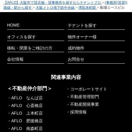
【AFLO】大阪市で貸店舗・貸事務所を探すならテナントプロ
>
(事務所(賃貸))
路線・駅から探す
>
大阪メトロ地下鉄中央線
>
堺筋本町駅
>
船場エースビル
HOME
テナントを探す
オフィスを探す
物件オーナー様
移転・閉業をご検討の方
成約物件
会社情報
お問合せ
関連事業内容
＜不動産仲介部門＞
・コーポレートサイト
・不動産管理部門
・AFLO なんば店
・不動産開発事業
・AFLO 心斎橋店
・採用情報
・AFLO 上本町店
・AFLO 肥後橋店
・AFLO 南森町店