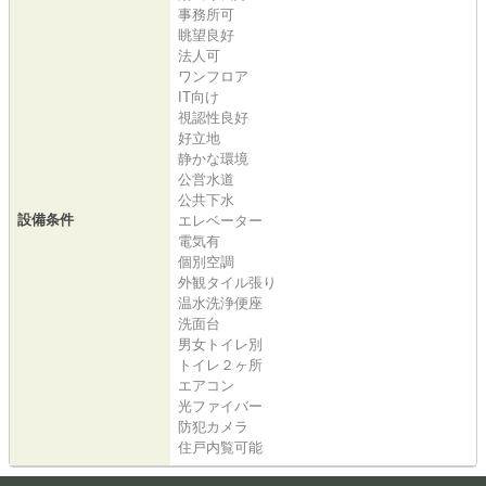
事務所可
眺望良好
法人可
ワンフロア
IT向け
視認性良好
好立地
静かな環境
公営水道
公共下水
設備条件
エレベーター
電気有
個別空調
外観タイル張り
温水洗浄便座
洗面台
男女トイレ別
トイレ２ヶ所
エアコン
光ファイバー
防犯カメラ
住戸内覧可能