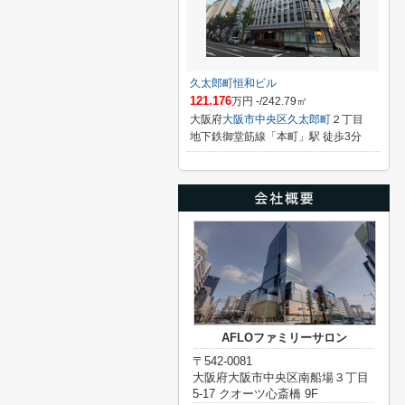
久太郎町恒和ビル
121.176
万円 -/242.79㎡
大阪府
大阪市中央区
久太郎町
２丁目
地下鉄御堂筋線「本町」駅 徒歩3分
AFLOファミリーサロン
〒542-0081
大阪府大阪市中央区南船場３丁目
5-17 クオーツ心斎橋 9F