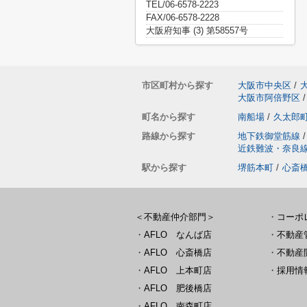
TEL/06-6578-2223
FAX/06-6578-2228
大阪府知事 (3) 第58557号
市区町村から探す
大阪市中央区
/
大阪市阿倍野区
/
町名から探す
南船場
/
久太郎
路線から探す
地下鉄御堂筋線
/
近鉄難波・奈良
駅から探す
堺筋本町
/
心斎
＜不動産仲介部門＞
・
コーポ
・
AFLO なんば店
・
不動産
・
AFLO 心斎橋店
・
不動産
・
AFLO 上本町店
・
採用情
・
AFLO 肥後橋店
・
AFLO 南森町店