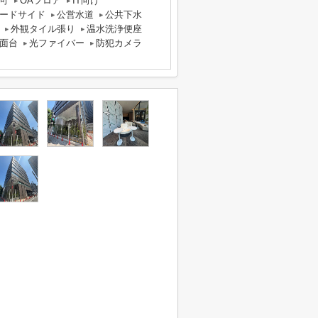
可
OAフロア
IT向け
ードサイド
公営水道
公共下水
外観タイル張り
温水洗浄便座
面台
光ファイバー
防犯カメラ