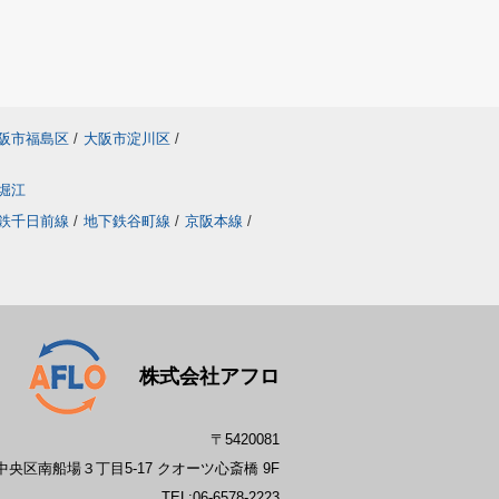
阪市福島区
/
大阪市淀川区
/
堀江
鉄千日前線
/
地下鉄谷町線
/
京阪本線
/
株式会社アフロ
〒5420081
央区南船場３丁目5-17 クオーツ心斎橋 9F
TEL:
06-6578-2223