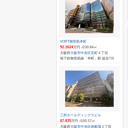
VORT御堂筋本町
92.1624
万円 -/230.84㎡
大阪府
大阪市中央区
瓦町
４丁目
地下鉄御堂筋線「本町」駅 徒歩7分
三邦ホールディングスビル
87.835
万円 -/105.57㎡
大阪府
大阪市中央区
南船場
２丁目