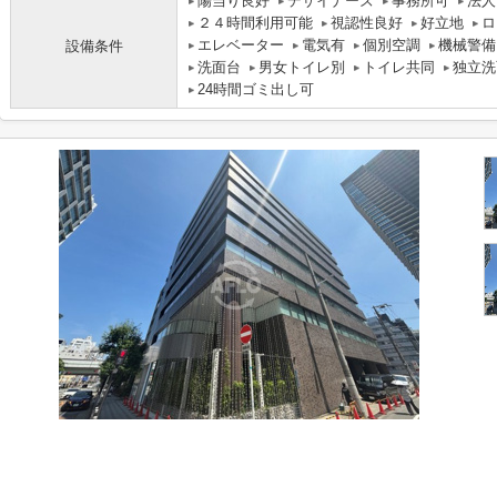
陽当り良好
デザイナーズ
事務所可
法人
２４時間利用可能
視認性良好
好立地
ロ
エレベーター
電気有
個別空調
機械警備
設備条件
洗面台
男女トイレ別
トイレ共同
独立洗
24時間ゴミ出し可