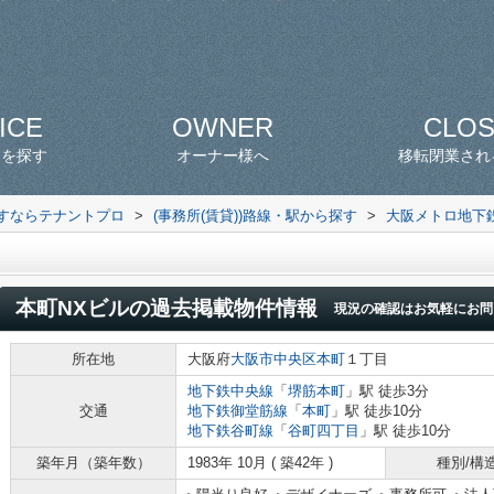
ICE
OWNER
CLO
スを探す
オーナー様へ
移転閉業され
探すならテナントプロ
>
(事務所(賃貸))路線・駅から探す
>
大阪メトロ地下
本町NXビル
の過去掲載物件情報
現況の確認はお気軽にお問
所在地
大阪府
大阪市中央区
本町
１丁目
地下鉄中央線
「
堺筋本町
」駅 徒歩3分
交通
地下鉄御堂筋線
「
本町
」駅 徒歩10分
地下鉄谷町線
「
谷町四丁目
」駅 徒歩10分
築年月（築年数）
1983年 10月 ( 築42年 )
種別/構