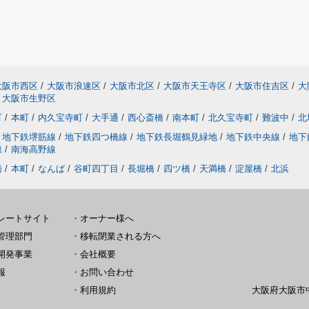
大阪市西区
/
大阪市浪速区
/
大阪市北区
/
大阪市天王寺区
/
大阪市住吉区
/
大
大阪市生野区
町
/
本町
/
内久宝寺町
/
大手通
/
西心斎橋
/
南本町
/
北久宝寺町
/
難波中
/
北
地下鉄堺筋線
/
地下鉄四つ橋線
/
地下鉄長堀鶴見緑地
/
地下鉄中央線
/
地下
線
/
南海高野線
橋
/
本町
/
なんば
/
谷町四丁目
/
長堀橋
/
四ツ橋
/
天満橋
/
淀屋橋
/
北浜
レートサイト
・
オーナー様へ
管理部門
・
移転閉業される方へ
開発事業
・
会社概要
報
・
お問い合わせ
・
利用規約
大阪府大阪市中