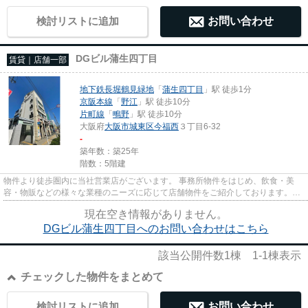
検討リストに追加
お問い合わせ
DGビル蒲生四丁目
賃貸｜店舗一部
地下鉄長堀鶴見緑地
「
蒲生四丁目
」駅 徒歩1分
京阪本線
「
野江
」駅 徒歩10分
片町線
「
鴫野
」駅 徒歩10分
大阪府
大阪市城東区
今福西
３丁目6-32
-
築年数：築25年
階数：5階建
物件より徒歩圏内に当社営業店がございます。 事務所物件をはじめ、飲食・美
容・物販などの様々な業種のニーズに応じて店舗物件をご紹介しております。
尚、弊社ではおとり広告は一切...
現在空き情報がありません。
DGビル蒲生四丁目へのお問い合わせはこちら
該当公開件数
1
棟
1-1
棟表示
チェックした物件をまとめて
検討リストに追加
お問い合わせ