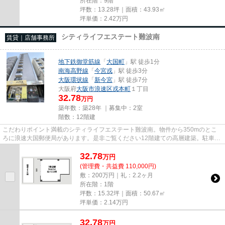
所在階：9階
坪数：13.28坪｜面積：43.93㎡
坪単価：
2.42
万円
シティライフエステート難波南
賃貸｜店舗事務所
地下鉄御堂筋線
「
大国町
」駅 徒歩1分
南海高野線
「
今宮戎
」駅 徒歩3分
大阪環状線
「
新今宮
」駅 徒歩7分
大阪府
大阪市浪速区
戎本町
１丁目
32.78
万円
築年数：築28年 ｜募集中：
2室
階数：12階建
こだわりポイント満載のシティライフエステート難波南。物件から350mのとこ
ろに浪速大国郵便局があります。是非ご覧ください12階建ての高層建築。駐車場
までの距離は200mです。クレジ...
32.78
万
円
(管理費・共益費 110,000円)
敷：200万円｜礼：2.2ヶ月
所在階：1階
坪数：15.32坪｜面積：50.67㎡
坪単価：
2.14
万円
32.78
万
円