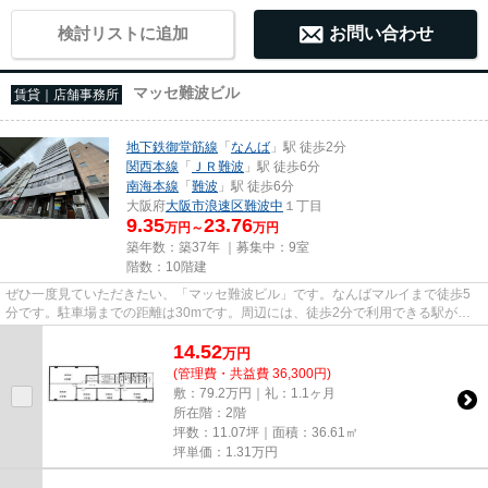
検討リストに追加
お問い合わせ
マッセ難波ビル
賃貸｜店舗事務所
地下鉄御堂筋線
「
なんば
」駅 徒歩2分
関西本線
「
ＪＲ難波
」駅 徒歩6分
南海本線
「
難波
」駅 徒歩6分
大阪府
大阪市浪速区
難波中
１丁目
9.35
23.76
万円～
万円
築年数：築37年 ｜募集中：
9室
階数：10階建
ぜひ一度見ていただきたい、「マッセ難波ビル」です。なんばマルイまで徒歩5
分です。駐車場までの距離は30mです。周辺には、徒歩2分で利用できる駅があ
ります。10階建てで、街並みに溶...
14.52
万
円
(管理費・共益費 36,300円)
敷：79.2万円｜礼：1.1ヶ月
所在階：2階
坪数：11.07坪｜面積：36.61㎡
坪単価：
1.31
万円