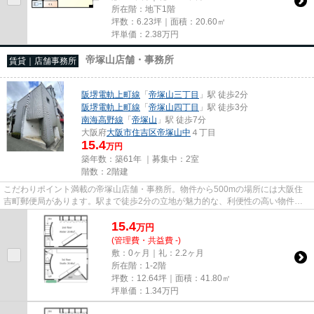
所在階：地下1階
坪数：6.23坪｜面積：20.60㎡
坪単価：
2.38
万円
帝塚山店舗・事務所
賃貸｜店舗事務所
阪堺電軌上町線
「
帝塚山三丁目
」駅 徒歩2分
阪堺電軌上町線
「
帝塚山四丁目
」駅 徒歩3分
南海高野線
「
帝塚山
」駅 徒歩7分
大阪府
大阪市住吉区
帝塚山中
４丁目
15.4
万円
築年数：築61年 ｜募集中：
2室
階数：2階建
こだわりポイント満載の帝塚山店舗・事務所。物件から500mの場所には大阪住
吉町郵便局があります。駅まで徒歩2分の立地が魅力的な、利便性の高い物件で
す。駐車場まで300mの物件、いか...
15.4
万
円
(管理費・共益費 -)
敷：0ヶ月｜礼：2.2ヶ月
所在階：1-2階
坪数：12.64坪｜面積：41.80㎡
坪単価：
1.34
万円