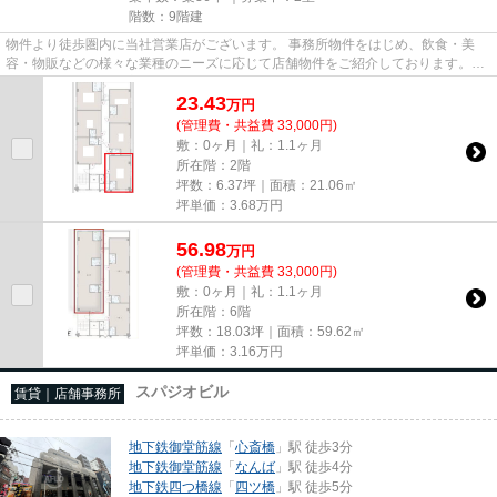
階数：9階建
物件より徒歩圏内に当社営業店がございます。 事務所物件をはじめ、飲食・美
容・物販などの様々な業種のニーズに応じて店舗物件をご紹介しております。
尚、弊社ではおとり広告は一切...
23.43
万
円
(管理費・共益費 33,000円)
敷：0ヶ月｜礼：1.1ヶ月
所在階：2階
坪数：6.37坪｜面積：21.06㎡
坪単価：
3.68
万円
56.98
万
円
(管理費・共益費 33,000円)
敷：0ヶ月｜礼：1.1ヶ月
所在階：6階
坪数：18.03坪｜面積：59.62㎡
坪単価：
3.16
万円
スパジオビル
賃貸｜店舗事務所
地下鉄御堂筋線
「
心斎橋
」駅 徒歩3分
地下鉄御堂筋線
「
なんば
」駅 徒歩4分
地下鉄四つ橋線
「
四ツ橋
」駅 徒歩5分