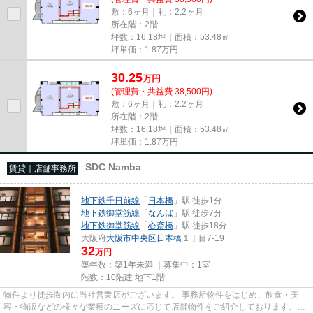
敷：6ヶ月｜礼：2.2ヶ月
所在階：2階
坪数：16.18坪｜面積：53.48㎡
坪単価：
1.87
万円
30.25
万
円
(管理費・共益費 38,500円)
敷：6ヶ月｜礼：2.2ヶ月
所在階：2階
坪数：16.18坪｜面積：53.48㎡
坪単価：
1.87
万円
SDC Namba
賃貸｜店舗事務所
地下鉄千日前線
「
日本橋
」駅 徒歩1分
地下鉄御堂筋線
「
なんば
」駅 徒歩7分
地下鉄御堂筋線
「
心斎橋
」駅 徒歩18分
大阪府
大阪市中央区
日本橋
１丁目7-19
32
万円
築年数：築1年未満 ｜募集中：
1室
階数：10階建 地下1階
物件より徒歩圏内に当社営業店がございます。 事務所物件をはじめ、飲食・美
容・物販などの様々な業種のニーズに応じて店舗物件をご紹介しております。