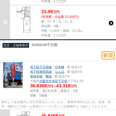
坪単価：
5.72
万円
33.99
万
円
(管理費・共益費 33,000円)
敷：3ヶ月｜礼：2ヶ月
所在階：4階
坪数：6.44坪｜面積：21.29㎡
坪単価：
5.72
万円
SUNSUN千日前
賃貸｜店舗事務所
地下鉄千日前線
「
日本橋
」駅 徒歩1分
地下鉄御堂筋線
「
なんば
」駅 徒歩5分
南海本線
「
難波
」駅 徒歩7分
大阪府
大阪市中央区
千日前
２丁目1-19
36.8368
43.318
万円～
万円
築年数：築1年未満 ｜募集中：
3室
階数：5階建
物件より徒歩圏内に当社営業店がございます。 事務所物件をはじめ、飲食・美
容・物販などの様々な業種のニーズに応じて店舗物件をご紹介しております。
尚、弊社ではおとり広告は一切...
36.8368