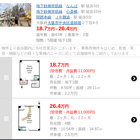
地下鉄御堂筋線
「
なんば
」駅 徒歩3分
地下鉄御堂筋線
「
心斎橋
」駅 徒歩10分
関西本線
「
ＪＲ難波
」駅 徒歩5分
大阪府
大阪市中央区
道頓堀
２丁目4-5
18.7
26.4
万円～
万円
築年数：築43年 ｜募集中：
2室
階数：5階建 地下1階
物件より徒歩圏内に当社営業店がございます。 事務所物件をはじめ、飲食・美
容・物販などの様々な業種のニーズに応じて店舗物件をご紹介しております。
尚、弊社ではおとり広告は一切...
18.7
万
円
(管理費・共益費 11,000円)
敷：2ヶ月｜礼：2.2ヶ月
所在階：地下1階
坪数：8.50坪｜面積：28.11㎡
坪単価：
2.2
万円
26.4
万
円
(管理費・共益費 11,000円)
敷：2ヶ月｜礼：2.2ヶ月
所在階：4階
坪数：10.54坪｜面積：34.87㎡
坪単価：
2.5
万円