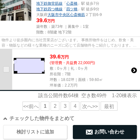
地下鉄御堂筋線
「
心斎橋
」駅 徒歩7分
地下鉄四つ橋線
「
四ツ橋
」駅 徒歩9分
大阪府
大阪市中央区
心斎橋筋
２丁目6-9
39.6
万円
築年数：築73年 ｜募集中：
1室
階数：8階建 地下2階
物件より徒歩圏内に当社営業店がございます。 事務所物件をはじめ、飲食・美
容・物販などの様々な業種のニーズに応じて店舗物件をご紹介しております。
尚、弊社ではおとり広告は一切...
39.6
万
円
(管理費・共益費 22,000円)
敷：0ヶ月｜礼：0ヶ月
所在階：7階
坪数：18.02坪｜面積：59.60㎡
坪単価：
2.2
万円
該当公開件数
64
棟 空き数
49
件
1-20
棟表示
1
2
3
4
<<前へ
次へ>>
最初
チェックした物件をまとめて
検討リストに追加
お問い合わせ