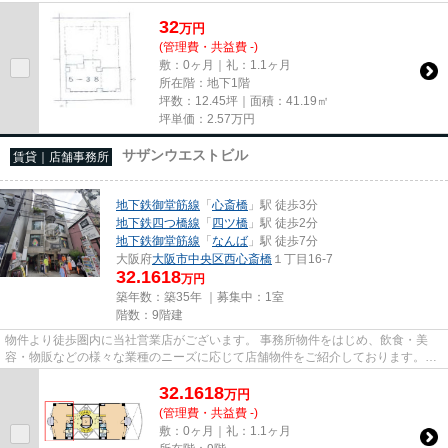
尚、弊社ではおとり広告は一切...
32
万
円
(管理費・共益費 -)
敷：0ヶ月｜礼：1.1ヶ月
所在階：地下1階
坪数：12.45坪｜面積：41.19㎡
坪単価：
2.57
万円
サザンウエストビル
賃貸｜店舗事務所
地下鉄御堂筋線
「
心斎橋
」駅 徒歩3分
地下鉄四つ橋線
「
四ツ橋
」駅 徒歩2分
地下鉄御堂筋線
「
なんば
」駅 徒歩7分
大阪府
大阪市中央区
西心斎橋
１丁目16-7
32.1618
万円
築年数：築35年 ｜募集中：
1室
階数：9階建
物件より徒歩圏内に当社営業店がございます。 事務所物件をはじめ、飲食・美
容・物販などの様々な業種のニーズに応じて店舗物件をご紹介しております。
尚、弊社ではおとり広告は一切...
32.1618
万
円
(管理費・共益費 -)
敷：0ヶ月｜礼：1.1ヶ月