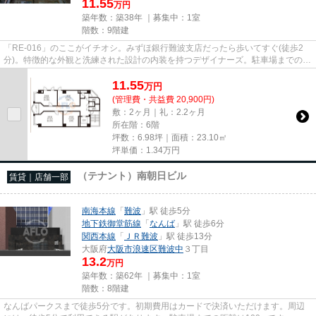
11.55
万円
築年数：築38年 ｜募集中：
1室
階数：9階建
「RE-016」のここがイチオシ。みずほ銀行難波支店だったら歩いてすぐ(徒歩2
分)。特徴的な外観と洗練された設計の内装を持つデザイナーズ。駐車場までの距
離は200mです。クレジットカー...
11.55
万
円
(管理費・共益費 20,900円)
敷：2ヶ月｜礼：2.2ヶ月
所在階：6階
坪数：6.98坪｜面積：23.10㎡
坪単価：
1.34
万円
（テナント）南朝日ビル
賃貸｜店舗一部
南海本線
「
難波
」駅 徒歩5分
地下鉄御堂筋線
「
なんば
」駅 徒歩6分
関西本線
「
ＪＲ難波
」駅 徒歩13分
大阪府
大阪市浪速区
難波中
３丁目
13.2
万円
築年数：築62年 ｜募集中：
1室
階数：8階建
なんばパークスまで徒歩5分です。初期費用はカードで決済いただけます。周辺