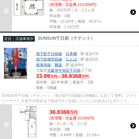
(管理費・共益費 110,000円)
敷：200万円｜礼：2.2ヶ月
所在階：1階
坪数：15.32坪｜面積：50.67㎡
坪単価：
2.14
万円
SUNSUN千日前（テナント）
賃貸｜店舗事務所
地下鉄千日前線
「
日本橋
」駅 徒歩2分
地下鉄御堂筋線
「
なんば
」駅 徒歩5分
南海本線
「
難波
」駅 徒歩9分
大阪府
大阪市中央区
千日前
２丁目
33.99
36.8368
万円～
万円
築年数：築1年未満 ｜募集中：
2室
階数：5階建
SUNSUN千日前（テナント）：地下鉄千日前線日本橋駅にも近くて便利。ファミ
リーマート 大昌千日前店まで徒歩2分と近場にコンビニがあるのもポイント。こ
ちらの物件にはエレベーターが...
36.8368
万
円
(管理費・共益費 33,000円)
敷：3ヶ月｜礼：2ヶ月
所在階：3階
坪数：6.44坪｜面積：21.29㎡