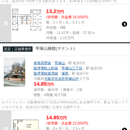
には、徒歩5分で利用できる駅があります。駐車場までの距離は100mです。
13.2
万
円
(管理費・共益費 16,500円)
敷：2ヶ月｜礼：2.2ヶ月
所在階：8階
坪数：11.47坪｜面積：37.92㎡
坪単価：
1.15
万円
帝塚山椿館(テナント)
賃貸｜店舗事務所
南海高野線
「
帝塚山
」駅 徒歩2分
阪堺電軌上町線
「
帝塚山三丁目
」駅 徒歩3分
阪堺電軌阪堺線
「
塚西
」駅 徒歩7分
大阪府
大阪市住吉区
帝塚山中
３丁目
14.85
万円
築年数：築42年 ｜募集中：
1室
階数：4階建 地下1階
セブンイレブン 大阪東粉浜1丁目店が450m以内にある物件です。駅まで歩いてア
クセスできる、徒歩2分の距離に立地する物件です。
14.85
万
円
(管理費・共益費 22,000円)
敷：0ヶ月｜礼：3.3ヶ月