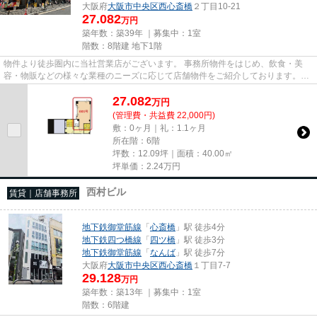
大阪府
大阪市中央区
西心斎橋
２丁目10-21
27.082
万円
築年数：築39年 ｜募集中：
1室
階数：8階建 地下1階
物件より徒歩圏内に当社営業店がございます。 事務所物件をはじめ、飲食・美
容・物販などの様々な業種のニーズに応じて店舗物件をご紹介しております。
尚、弊社ではおとり広告は一切...
27.082
万
円
(管理費・共益費 22,000円)
敷：0ヶ月｜礼：1.1ヶ月
所在階：6階
坪数：12.09坪｜面積：40.00㎡
坪単価：
2.24
万円
西村ビル
賃貸｜店舗事務所
地下鉄御堂筋線
「
心斎橋
」駅 徒歩4分
地下鉄四つ橋線
「
四ツ橋
」駅 徒歩3分
地下鉄御堂筋線
「
なんば
」駅 徒歩7分
大阪府
大阪市中央区
西心斎橋
１丁目7-7
29.128
万円
築年数：築13年 ｜募集中：
1室
階数：6階建