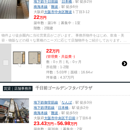
地下鉄千日前線
「
日本橋
」駅 徒歩2分
南海本線
「
難波
」駅 徒歩6分
大阪府
大阪市中央区
難波
１丁目3-12
22
万円
築年数：築1年 ｜募集中：
1室
階数：2階建
物件より徒歩圏内に当社営業店がございます。 事務所物件をはじめ、飲食・美
容・物販などの様々な業種のニーズに応じて店舗物件をご紹介しております。
尚、弊社ではおとり広告は一切...
22
万
円
(管理費・共益費 -)
敷：0ヶ月｜礼：0ヶ月
所在階：1-2階
坪数：5.03坪｜面積：16.64㎡
坪単価：
4.37
万円
千日前ゴールデンフタバプラザ
賃貸｜店舗事務所
地下鉄御堂筋線
「
なんば
」駅 徒歩3分
地下鉄堺筋線
「
日本橋
」駅 徒歩2分
南海本線
「
難波
」駅 徒歩5分
大阪府
大阪市中央区
千日前
２丁目6-8
23.43
56.98
万円～
万円
築年数：築36年 ｜募集中：
2室