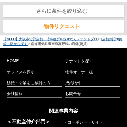
さらに条件を絞り込む
物件リクエスト
【AFLO】大阪市で貸店舗・貸事務所を探すならテナントプロ
>
(店舗(賃貸))路
線・駅から探す
>
南海電気鉄道南海高野線の店舗(賃貸)
HOME
テナントを探す
オフィスを探す
物件オーナー様
移転・閉業をご検討の方
成約物件
会社情報
お問合せ
関連事業内容
＜不動産仲介部門＞
・コーポレートサイト