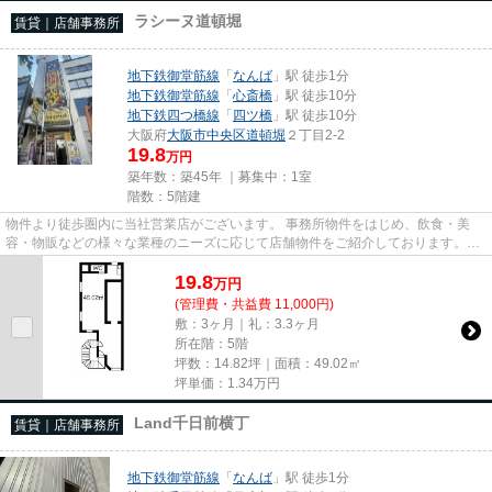
ラシーヌ道頓堀
賃貸｜店舗事務所
地下鉄御堂筋線
「
なんば
」駅 徒歩1分
地下鉄御堂筋線
「
心斎橋
」駅 徒歩10分
地下鉄四つ橋線
「
四ツ橋
」駅 徒歩10分
大阪府
大阪市中央区
道頓堀
２丁目2-2
19.8
万円
築年数：築45年 ｜募集中：
1室
階数：5階建
物件より徒歩圏内に当社営業店がございます。 事務所物件をはじめ、飲食・美
容・物販などの様々な業種のニーズに応じて店舗物件をご紹介しております。
尚、弊社ではおとり広告は一切...
19.8
万
円
(管理費・共益費 11,000円)
敷：3ヶ月｜礼：3.3ヶ月
所在階：5階
坪数：14.82坪｜面積：49.02㎡
坪単価：
1.34
万円
Land千日前横丁
賃貸｜店舗事務所
地下鉄御堂筋線
「
なんば
」駅 徒歩1分