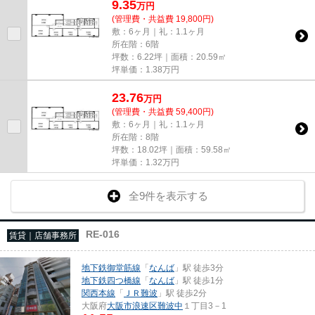
9.35
万
円
(管理費・共益費 19,800円)
敷：6ヶ月｜礼：1.1ヶ月
所在階：6階
坪数：6.22坪｜面積：20.59㎡
坪単価：
1.38
万円
23.76
万
円
(管理費・共益費 59,400円)
敷：6ヶ月｜礼：1.1ヶ月
所在階：8階
坪数：18.02坪｜面積：59.58㎡
坪単価：
1.32
万円
全9件を表示する
RE-016
賃貸｜店舗事務所
地下鉄御堂筋線
「
なんば
」駅 徒歩3分
地下鉄四つ橋線
「
なんば
」駅 徒歩1分
関西本線
「
ＪＲ難波
」駅 徒歩2分
大阪府
大阪市浪速区
難波中
１丁目3－1