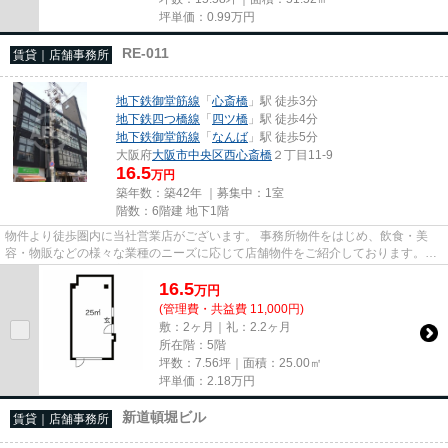
坪単価：
0.99
万円
RE-011
賃貸｜店舗事務所
地下鉄御堂筋線
「
心斎橋
」駅 徒歩3分
地下鉄四つ橋線
「
四ツ橋
」駅 徒歩4分
地下鉄御堂筋線
「
なんば
」駅 徒歩5分
大阪府
大阪市中央区
西心斎橋
２丁目11-9
16.5
万円
築年数：築42年 ｜募集中：
1室
階数：6階建 地下1階
物件より徒歩圏内に当社営業店がございます。 事務所物件をはじめ、飲食・美
容・物販などの様々な業種のニーズに応じて店舗物件をご紹介しております。
尚、弊社ではおとり広告は一切...
16.5
万
円
(管理費・共益費 11,000円)
敷：2ヶ月｜礼：2.2ヶ月
所在階：5階
坪数：7.56坪｜面積：25.00㎡
坪単価：
2.18
万円
新道頓堀ビル
賃貸｜店舗事務所