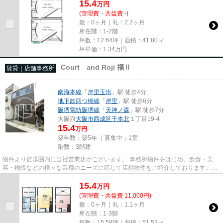
15.4
万
円
(管理費・共益費 -)
敷：0ヶ月｜礼：2.2ヶ月
所在階：1-2階
坪数：12.64坪｜面積：41.80㎡
坪単価：
1.34
万円
Court and Roji 福Ⅱ
賃貸｜店舗事務所
南海本線
「
岸里玉出
」駅 徒歩4分
地下鉄四つ橋線
「
岸里
」駅 徒歩6分
阪堺電軌阪堺線
「
天神ノ森
」駅 徒歩7分
大阪府
大阪市西成区
千本北
１丁目19-4
15.4
万円
築年数：築5年 ｜募集中：
1室
階数：3階建
物件より徒歩圏内に当社営業店がございます。 事務所物件をはじめ、飲食・美
容・物販などの様々な業種のニーズに応じて店舗物件をご紹介しております。
尚、弊社ではおとり広告は一切...
15.4
万
円
(管理費・共益費 11,000円)
敷：0ヶ月｜礼：1.1ヶ月
所在階：1-3階
坪数：15.58坪｜面積：51.52㎡