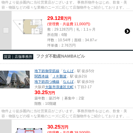
物件より徒歩圏内に当社営業店がございます。 事務所物件をはじめ、飲食・美
容・物販などの様々な業種のニーズに応じて店舗物件をご紹介しております。
尚、弊社ではおとり広告は一切...
29.128
万
円
(管理費・共益費 11,000円)
敷：29.128万円｜礼：1.1ヶ月
所在階：6階
坪数：10.54坪｜面積：34.87㎡
坪単価：
2.76
万円
フクダ不動産NAMBAビル
賃貸｜店舗事務所
地下鉄御堂筋線
「
なんば
」駅 徒歩5分
関西本線
「
ＪＲ難波
」駅 徒歩2分
地下鉄四つ橋線
「
なんば
」駅 徒歩3分
大阪府
大阪市浪速区
元町
１丁目2-17
30.25
万円
築年数：築25年 ｜募集中：
2室
階数：10階建
物件より徒歩圏内に当社営業店がございます。 事務所物件をはじめ、飲食・美
容・物販などの様々な業種のニーズに応じて店舗物件をご紹介しております。
尚、弊社ではおとり広告は一切...
30.25
万
円
(管理費・共益費 38,500円)